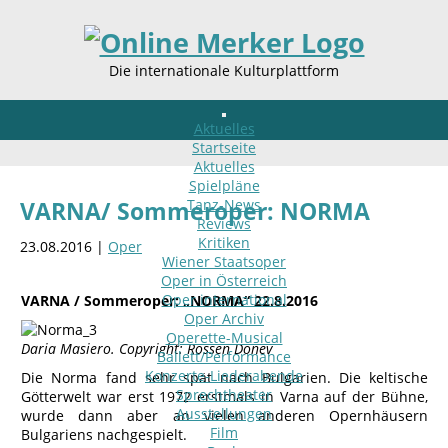
Die internationale Kulturplattform
Aktuelles
Startseite
Aktuelles
Spielpläne
Tanz-News
VARNA/ Sommeroper: NORMA
Reviews
Kritiken
23.08.2016 |
Oper
Wiener Staatsoper
Oper in Österreich
Oper international
VARNA / Sommeroper: „NORMA“ 22.8.2016
Oper Archiv
Operette-Musical
Daria Masiero. Copyright: Rossen Donev
Ballett/Performance
Konzerte-Liederabende
Die Norma fand sehr spät nach Bulgarien. Die keltische
Sprechtheater
Götterwelt war erst 1972 erstmals in Varna auf der Bühne,
Ausstellungen
wurde dann aber an vielen anderen Opernhäusern
Film
Bulgariens nachgespielt.