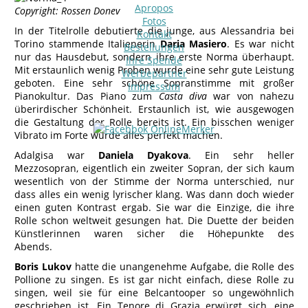
Apropos
Copyright: Rossen Donev
Fotos
In der Titelrolle debutierte die junge, aus Alessandria bei
Kontakt
Torino stammende Italienerin
Daria Masiero
. Es war nicht
Bestellungen
nur das Hausdebut, sondern ihre erste Norma überhaupt.
Ihre Spende
Mit erstaunlich wenig Proben wurde eine sehr gute Leistung
Werbepartner
geboten. Eine sehr schöne Sopranstimme mit großer
Impressum
Pianokultur. Das Piano zum
Casta diva
war von nahezu
überirdischer Schönheit. Erstaunlich ist, wie ausgewogen
die Gestaltung der Rolle bereits ist. Ein bisschen weniger
Vibrato im Forte würde alles perfekt machen.
Adalgisa war
Daniela Dyakova
. Ein sehr heller
Mezzosopran, eigentlich ein zweiter Sopran, der sich kaum
wesentlich von der Stimme der Norma unterschied, nur
dass alles ein wenig lyrischer klang. Was dann doch wieder
einen guten Kontrast ergab. Sie war die Einzige, die ihre
Rolle schon weltweit gesungen hat. Die Duette der beiden
Künstlerinnen waren sicher die Höhepunkte des
Abends.
Boris Lukov
hatte die unangenehme Aufgabe, die Rolle des
Pollione zu singen. Es ist gar nicht einfach, diese Rolle zu
singen, weil sie für eine Belcantooper so ungewöhnlich
geschrieben ist. Ein Tenore di Grazia erwürgt sich, eine