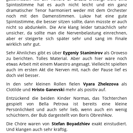
Spintostimme hat es auch nicht leicht und ein ganz
dramatischer Tenor harmoniert weder mit dem Orchester
noch mit den Damenstimmen. Lukov hat eine gute
Spintostimme, die besser sitzen sollte, dann müsste er auch
nicht so abdunkeln. Die Arie klang leider tatsächlich sehr
unsicher, da sollte man die Nervenbelastung einrechnen,
aber er steigerte sich später sehr und sang im Finale
wirklich sehr gut.
Sehr Ähnliches gibt es über
Eygeniy Stanimirov
als Oroveso
zu berichten. Tolles Material. Aber auch hier wäre noch
etwas Arbeit mit einem Maestro angesagt. Vielleicht spielten
auch im ersten Akt die Nerven mit, nach der Pause lief es
doch viel besser.
In den sehr kleinen Rollen fielen
Vyara Zhelezova
als
Clotilde und
Hristo Ganevski
mehr als positiv auf.
Entzückend die beiden Kinder Normas, das Töchterchen
gespielt von Bella Petrova ist bereits eine kleine
Persönlichkeit und auch sehr lieb, wenn auch ein wenig
schüchtern, der Bub dargestellt von Boris Obreshkov.
Die Chöre waren von
Stefan Boyadzhiev
exakt einstudiert.
Und klangen auch sehr kräftig.