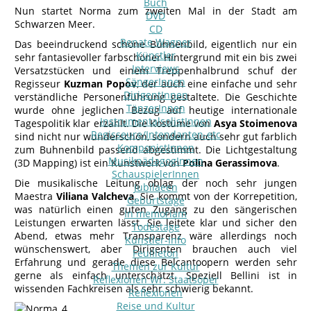
Buch
Nun startet Norma zum zweiten Mal in der Stadt am
DVD
Schwarzen Meer.
CD
Renate Wagner
Das beeindruckend schöne Bühnenbild, eigentlich nur ein
Künstler
sehr fantasievoller farbschöner Hintergrund mit ein bis zwei
Interviews
Versatzstücken und einem Treppenhalbrund schuf der
SängerInnen
Regisseur
Kuzman Popov
, der auch eine einfache und sehr
DirigentInnen
verständliche Personenführung gestaltete. Die Geschichte
TänzerInnen
wurde ohne jeglichen Bezug auf heutige internationale
InstrumentalsolistInnen
Tagespolitik klar erzählt. Die Kostüme von
Asya Stoimenova
Regisseure/Intendanten-etc
sind nicht nur wunderschön, sondern auch sehr gut farblich
KomponistInnen
zum Buhnenbild passend abgestimmt. Die Lichtgestaltung
MusikpädagogInnen
(3D Mapping) ist ein Kunstwerk von
Polina Gerassimova
.
SchauspielerInnen
Die musikalische Leitung oblag der noch sehr jungen
Jubilaeen
Maestra
Viliana Valcheva
. Sie kommt von der Korrepetition,
Geburtstage
was natürlich einen guten Zugang zu den sängerischen
In memoriam
Leistungen erwarten lässt. Sie leitete klar und sicher den
Todestage
Abend, etwas mehr Transparenz wäre allerdings noch
Künstler-Info
wünschenswert, aber Dirigenten brauchen auch viel
Feuilleton
Erfahrung und gerade diese Belcantoopern werden sehr
Themen zur Kultur
gerne als einfach unterschätzt. Speziell Bellini ist in
Reflexionen Wr. Staatsoper
wissenden Fachkreisen als sehr schwierig bekannt.
Reflexionen
Reise und Kultur