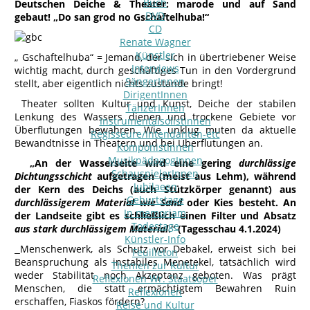
Buch
Deutschen Deiche & Theater: marode und auf Sand
DVD
gebaut! „Do san grod no Gschaftelhuba!“
CD
Renate Wagner
Künstler
„ Gschaftelhuba“ = Jemand, der sich in übertriebener Weise
Interviews
wichtig macht, durch geschäftiges Tun in den Vordergrund
SängerInnen
stellt, aber eigentlich nichts zustande bringt!
DirigentInnen
Theater sollten Kultur und Kunst, Deiche der stabilen
TänzerInnen
Lenkung des Wassers dienen und trockene Gebiete vor
InstrumentalsolistInnen
Überflutungen bewahren. Wie unklug muten da aktuelle
Regisseure/Intendanten-etc
Bewandtnisse in Theatern und bei Überflutungen an.
KomponistInnen
MusikpädagogInnen
„An der Wasserseite wird eine gering
durchlässige
SchauspielerInnen
Dichtungsschicht
aufgetragen (meist aus Lehm), während
Jubilaeen
der Kern des Deichs (auch Stützkörper genannt) aus
Geburtstage
durchlässigerem Material wie Sand
oder Kies besteht. An
In memoriam
der Landseite gibt es schließlich einen Filter und Absatz
Todestage
aus stark durchlässigem Material
.“ (Tagesschau 4.1.2024)
Künstler-Info
Menschenwerk, als Schutz vor Debakel, erweist sich bei
Feuilleton
Beanspruchung als instabiles Menetekel, tatsächlich wird
Themen zur Kultur
weder Stabilität noch Akzeptanz geboten. Was prägt
Reflexionen Wr. Staatsoper
Menschen, die statt ermächtigtem Bewahren Ruin
Reflexionen
erschaffen, Fiaskos fördern?
Reise und Kultur