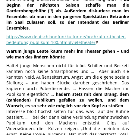
Beginn der nächsten Saison
schaffe man die
Garderobengebühr (!!) ab
. Außerdem diskutiere man im
Ensemble, ob man in den jüngeren Spielstätten Getränke
im Saal zulassen soll, so der Intendant des Berliner
Ensembles.
https://www.deutschlandfunkkultur.de/hochkultur-theater-
bedeutung-publikum-100.html#vieletheater
#
Warum junge Leute kaum mehr ins Theater gehen – und
wie man das ändern könnte
Haltet junge Menschen nicht für blöd. Schiller und Beckett
kannten noch keine Smartphones und … Aber auch sie
kannten Neid, Außenseitertum, Angst um die eigene soziale
Stellung – und haben Stücke darüber geschrieben. Das
kapieren auch Pubertierende. … Hassen die Macher ihr
Publikum eigentlich? …
hadern stets mit dem Drang, dem
(zahlenden) Publikum gefallen zu wollen, und dem
Wunsch, es so sehr wie möglich vor den Kopf zu stoßen
. …
Interesse bloß höchst selten für das, was auf der Bühne
passiert. … bei der dann keine Verbindung mehr zwischen
Publikum und den Machern entsteht. Clips auf
Videowänden, die Kotzen zeigen. „Und die meinten das
ernst. Keine Ironie, nirgends. Hat mich das verstört? Total.