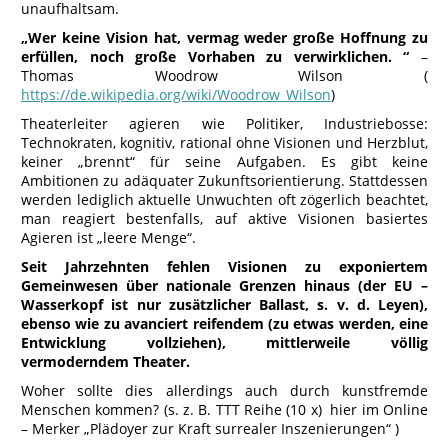
unaufhaltsam.
„Wer keine Vision hat, vermag weder große Hoffnung zu
erfüllen, noch große Vorhaben zu verwirklichen. “
–
Thomas Woodrow Wilson (
https://de.wikipedia.org/wiki/Woodrow_Wilson
)
Theaterleiter agieren wie Politiker, Industriebosse:
Technokraten, kognitiv, rational ohne Visionen und Herzblut,
keiner „brennt“ für seine Aufgaben. Es gibt keine
Ambitionen zu adäquater Zukunftsorientierung. Stattdessen
werden lediglich aktuelle Unwuchten oft zögerlich beachtet,
man reagiert bestenfalls, auf aktive Visionen basiertes
Agieren ist „leere Menge“.
Seit Jahrzehnten fehlen Visionen zu exponiertem
Gemeinwesen über nationale Grenzen hinaus (der EU –
Wasserkopf ist nur zusätzlicher Ballast, s. v. d. Leyen),
ebenso wie zu avanciert reifendem (zu etwas werden, eine
Entwicklung vollziehen), mittlerweile völlig
vermoderndem Theater.
Woher sollte dies allerdings auch durch kunstfremde
Menschen kommen? (s. z. B. TTT Reihe (10 x) hier im Online
– Merker „Plädoyer zur Kraft surrealer Inszenierungen“ )