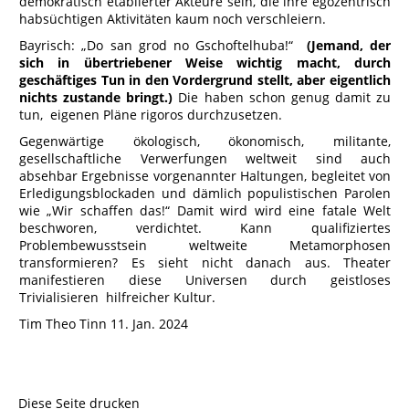
demokratisch etablierter Akteure sein, die ihre egozentrisch
habsüchtigen Aktivitäten kaum noch verschleiern.
Bayrisch: „Do san grod no Gschoftelhuba!“
(Jemand, der
sich in übertriebener Weise wichtig macht, durch
geschäftiges Tun in den Vordergrund stellt, aber eigentlich
nichts zustande bringt.)
Die haben schon genug damit zu
tun, eigenen Pläne rigoros durchzusetzen.
Gegenwärtige ökologisch, ökonomisch, militante,
gesellschaftliche Verwerfungen weltweit sind auch
absehbar Ergebnisse vorgenannter Haltungen, begleitet von
Erledigungsblockaden und dämlich populistischen Parolen
wie „Wir schaffen das!“ Damit wird wird eine fatale Welt
beschworen, verdichtet. Kann qualifiziertes
Problembewusstsein weltweite Metamorphosen
transformieren? Es sieht nicht danach aus. Theater
manifestieren diese Universen durch geistloses
Trivialisieren hilfreicher Kultur.
Tim Theo Tinn 11. Jan. 2024
Diese Seite drucken