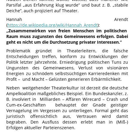
Parsifal „aus Erfahrung klug wurde“ und baut z. B. „stabile
Deiche“, auch projiziert auf Theater.
Hannah Arendt
(
https://de.wikipedia.org/wiki/Hannah_Arendt
):
„Zusammenwirken von freien Menschen im politischen
Raum muss zugunsten des Gemeinwesens erfolgen. Dabei
geht es nicht um die Durchsetzung privater Interessen.“
Problematik gründet in Theaterleitern, die falsche
Entscheidungen treffen, konform zu Entwicklungen der
Politik letzter Jahrzehnte. Erniedrigung politischen Tuns zu
Ungunsten des Gemeinwesens, Verlust von visionären
Energien zu schnödem selbstsüchtigen Karrieredenken mit
Profit – und Macht – Gelüsten generieren Erbärmlichkeit.
Neben weitgehender Theaterkultur ist derzeit die deutsche
Ampelkoalition maßgebliches Beispiel. Ein Bundeskanzler, z.
B. involviert in Milliarden – Affären Wirecard – Crash und
Cum-ex-Geschäften behauptet der Gnade geistiger
Vernagelung im Vergessen zu unterliegen. Formal geht das
juristisch offensichtlich aus, Vertrauen wird damit
begraben. Den Ausfluss dessen erlebt man in (Miß-)
Erfolgen aktueller Parteienszenen.