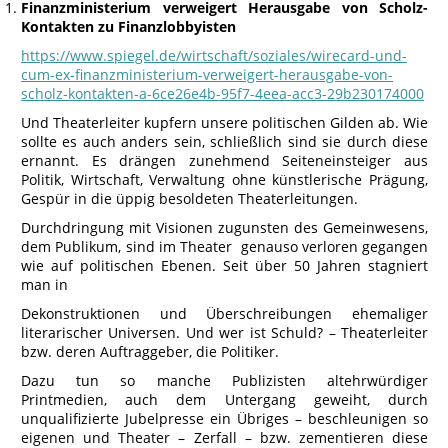
Finanzministerium verweigert Herausgabe von Scholz-
Kontakten zu Finanzlobbyisten
https://www.spiegel.de/wirtschaft/soziales/wirecard-und-
cum-ex-finanzministerium-verweigert-herausgabe-von-
scholz-kontakten-a-6ce26e4b-95f7-4eea-acc3-29b230174000
Und Theaterleiter kupfern unsere politischen Gilden ab. Wie
sollte es auch anders sein, schließlich sind sie durch diese
ernannt. Es drängen zunehmend Seiteneinsteiger aus
Politik, Wirtschaft, Verwaltung ohne künstlerische Prägung,
Gespür in die üppig besoldeten Theaterleitungen.
Durchdringung mit Visionen zugunsten des Gemeinwesens,
dem Publikum, sind im Theater genauso verloren gegangen
wie auf politischen Ebenen. Seit über 50 Jahren stagniert
man in
Dekonstruktionen und Überschreibungen ehemaliger
literarischer Universen. Und wer ist Schuld? – Theaterleiter
bzw. deren Auftraggeber, die Politiker.
Dazu tun so manche Publizisten altehrwürdiger
Printmedien, auch dem Untergang geweiht, durch
unqualifizierte Jubelpresse ein Übriges – beschleunigen so
eigenen und Theater – Zerfall – bzw. zementieren diese