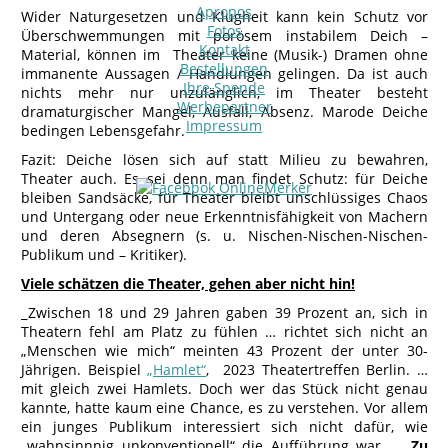
Apropos
Wider Naturgesetzen und Klugheit kann kein Schutz vor
Fotos
Überschwemmungen mit porösem instabilem Deich –
Kontakt
Material, können im Theater keine (Musik-) Dramen ohne
Bestellungen
immanente Aussagen / Handlungen gelingen. Da ist auch
Ihre Spende
nichts mehr nur unzulänglich, im Theater besteht
Werbepartner
dramaturgischer Mangel, Ausfall, Absenz. Marode Deiche
Impressum
bedingen Lebensgefahr.
Fazit: Deiche lösen sich auf statt Milieu zu bewahren,
Theater auch. Es sei denn man findet Schutz: für Deiche
bleiben Sandsäcke, für Theater bleibt unschlüssiges Chaos
und Untergang oder neue Erkenntnisfähigkeit von Machern
und deren Absegnern (s. u. Nischen-Nischen-Nischen-
Publikum und – Kritiker).
Viele schätzen die Theater, gehen aber nicht hin!
Zwischen 18 und 29 Jahren gaben 39 Prozent an, sich in
Theatern fehl am Platz zu fühlen … richtet sich nicht an
„Menschen wie mich“ meinten 43 Prozent der unter 30-
Jährigen. Beispiel
„Hamlet“
, 2023 Theatertreffen Berlin. …
mit gleich zwei Hamlets. Doch wer das Stück nicht genau
kannte, hatte kaum eine Chance, es zu verstehen. Vor allem
ein junges Publikum interessiert sich nicht dafür, wie
„wahnsinnnig unkonventionell“ die Aufführung war. …
Zu