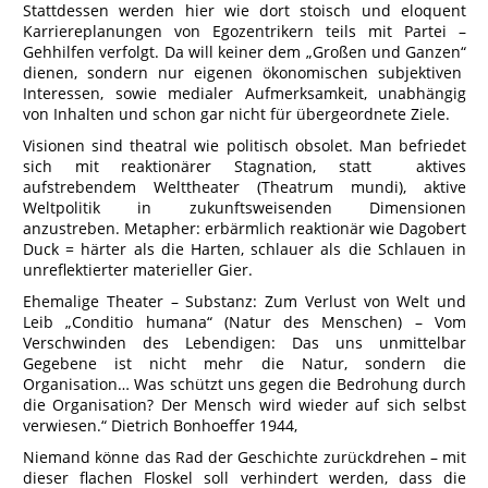
Stattdessen werden hier wie dort stoisch und eloquent
Karriereplanungen von Egozentrikern teils mit Partei –
Gehhilfen verfolgt. Da will keiner dem „Großen und Ganzen“
dienen, sondern nur eigenen ökonomischen subjektiven
Interessen, sowie medialer Aufmerksamkeit, unabhängig
von Inhalten und schon gar nicht für übergeordnete Ziele.
Visionen sind theatral wie politisch obsolet. Man befriedet
sich mit reaktionärer Stagnation, statt aktives
aufstrebendem Welttheater (Theatrum mundi), aktive
Weltpolitik in zukunftsweisenden Dimensionen
anzustreben. Metapher: erbärmlich reaktionär wie Dagobert
Duck = härter als die Harten, schlauer als die Schlauen in
unreflektierter materieller Gier.
Ehemalige Theater – Substanz: Zum Verlust von Welt und
Leib „Conditio humana“ (Natur des Menschen) – Vom
Verschwinden des Lebendigen: Das uns unmittelbar
Gegebene ist nicht mehr die Natur, sondern die
Organisation… Was schützt uns gegen die Bedrohung durch
die Organisation? Der Mensch wird wieder auf sich selbst
verwiesen.“ Dietrich Bonhoeffer 1944,
Niemand könne das Rad der Geschichte zurückdrehen – mit
dieser flachen Floskel soll verhindert werden, dass die