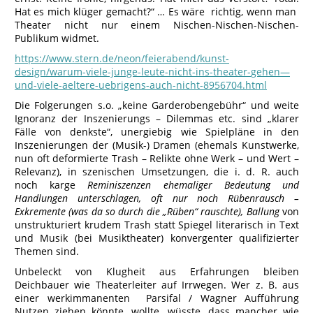
Hat es mich klüger gemacht?“ … Es wäre richtig, wenn man
Theater nicht nur einem Nischen-Nischen-Nischen-
Publikum widmet.
https://www.stern.de/neon/feierabend/kunst-
design/warum-viele-junge-leute-nicht-ins-theater-
gehen—
und-viele-aeltere-uebrigens-auch-nicht-8956704.html
Die Folgerungen s.o. „keine Garderobengebühr“ und weite
Ignoranz der Inszenierungs – Dilemmas etc. sind „klarer
Fälle von denkste“, unergiebig wie Spielpläne in den
Inszenierungen der (Musik-) Dramen (ehemals Kunstwerke,
nun oft deformierte Trash – Relikte ohne Werk – und Wert –
Relevanz), in szenischen Umsetzungen, die i. d. R. auch
noch karge
Reminiszenzen ehemaliger Bedeutung und
Handlungen unterschlagen, oft nur noch Rübenrausch –
Exkremente (was da so durch die „Rüben“ rauschte), Ballung
von
unstrukturiert krudem Trash statt Spiegel literarisch in Text
und Musik (bei Musiktheater) konvergenter qualifizierter
Themen sind.
Unbeleckt von Klugheit aus Erfahrungen bleiben
Deichbauer wie Theaterleiter auf Irrwegen. Wer z. B. aus
einer werkimmanenten Parsifal / Wagner Aufführung
Nutzen ziehen könnte, wollte, wüsste, dass mancher wie