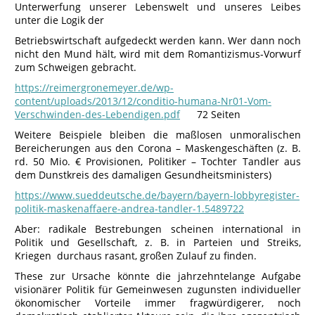
Unterwerfung unserer Lebenswelt und unseres Leibes
unter die Logik der
Betriebswirtschaft aufgedeckt werden kann. Wer dann noch
nicht den Mund hält, wird mit dem Romantizismus-Vorwurf
zum Schweigen gebracht.
https://reimergronemeyer.de/wp-
content/uploads/2013/12/conditio-humana-Nr01-Vom-
Verschwinden-des-Lebendigen.pdf
72 Seiten
Weitere Beispiele bleiben die maßlosen unmoralischen
Bereicherungen aus den Corona – Maskengeschäften (z. B.
rd. 50 Mio. € Provisionen, Politiker – Tochter Tandler aus
dem Dunstkreis des damaligen Gesundheitsministers)
https://www.sueddeutsche.de/bayern/bayern-lobbyregister-
politik-maskenaffaere-andrea-tandler-1.5489722
Aber: radikale Bestrebungen scheinen international in
Politik und Gesellschaft, z. B. in Parteien und Streiks,
Kriegen durchaus rasant, großen Zulauf zu finden.
These zur Ursache könnte die jahrzehntelange Aufgabe
visionärer Politik für Gemeinwesen zugunsten individueller
ökonomischer Vorteile immer fragwürdigerer, noch