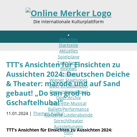
Die internationale Kulturplattform
Aktuelles
Startseite
Aktuelles
Spielpläne
Tanz-News
TTT’s Ansichten für Einsichten zu
Reviews
Aussichten 2024: Deutschen Deiche
Kritiken
Wiener Staatsoper
& Theater: marode und auf Sand
Oper in Österreich
gebaut! „Do san grod no
Oper international
Oper Archiv
Gschaftelhuba!“
Operette-Musical
Ballett/Performance
11.01.2024 |
Themen Kultur
Konzerte-Liederabende
Sprechtheater
Ausstellungen
TTT’s Ansichten für Einsichten zu Aussichten 2024:
Film