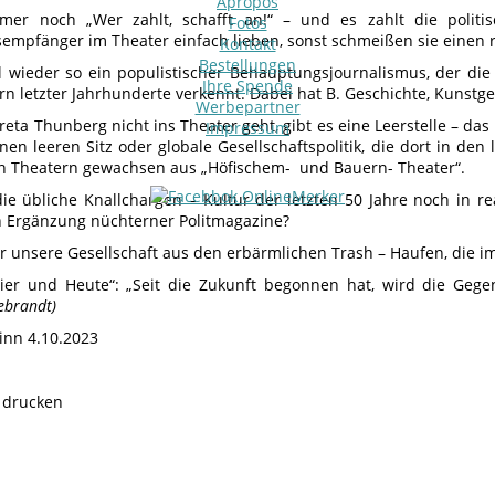
Apropos
mmer noch „Wer zahlt, schafft an!“ – und es zahlt die poli
Fotos
empfänger im Theater einfach lieben, sonst schmeißen sie einen 
Kontakt
Bestellungen
l wieder so ein populistischer Behauptungsjournalismus, der die 
Ihre Spende
rn letzter Jahrhunderte verkennt. Dabei hat B. Geschichte, Kunstge
Werbepartner
reta Thunberg nicht ins Theater geht, gibt es eine Leerstelle – da
Impressum
nen leeren Sitz oder globale Gesellschaftspolitik, die dort in de
 in Theatern gewachsen aus „Höfischem- und Bauern- Theater“.
ie übliche Knallchargen – Kultur der letzten 50 Jahre noch in rea
 Ergänzung nüchterner Politmagazine?
ür unsere Gesellschaft aus den erbärmlichen Trash – Haufen, die im
ier und Heute“: „Seit die Zukunft begonnen hat, wird die Gegen
ebrandt)
inn 4.10.2023
e drucken