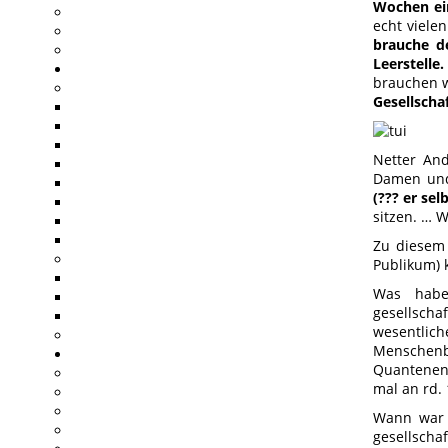
Wochen ei
echt viele
brauche de
Leerstelle.
brauchen wi
Gesellscha
Netter And
Damen und 
(??? er sel
sitzen. … 
Zu diesem 
Publikum) 
Was haben
gesellscha
wesentlich
Menschenb
Quantenene
mal an rd. 
Wann war T
gesellscha