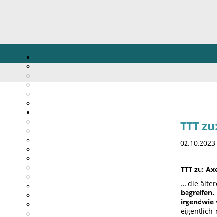
TTT zu
02.10.2023
TTT zu: Ax
… die älte
begreifen.
irgendwie 
eigentlich