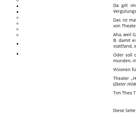
Da gilt i
Vergütungs
Das ist ma
von Theate
Aha, weil G
B. damit ei
stattfand,
Oder soll d
münden, in
Visionen f
Theater „H
(
Dieter Hild
Tim Theo T
Diese Seit