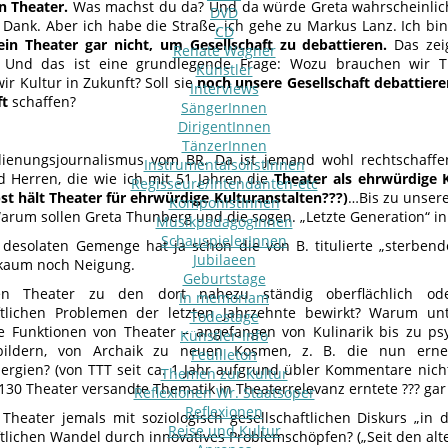
n Theater.
Was machst du da? Und da würde Greta wahrscheinlich s
DVD
n Dank. Aber ich habe die Straße, ich gehe zu Markus Lanz. Ich bi
CD
in Theater gar nicht, um Gesellschaft zu debattieren.
Das zeig
Renate Wagner
Und das ist eine grundlegende Frage: Wozu brauchen wir T
Künstler
r Kultur in Zukunft? Soll sie
noch unsere Gesellschaft debattiere
Interviews
ft
schaffen?
SängerInnen
DirigentInnen
TänzerInnen
ienungsjournalismus vom BR. Da ist jemand wohl rechtschaffen
InstrumentalsolistInnen
Herren, die wie ich mit 51 Jahren die
Theater als ehrwürdige K
Regisseure/Intendanten-etc
bst hält Theater für ehrwürdige Kulturanstalten???)
…Bis zu unser
KomponistInnen
Warum sollen Greta Thunberg und die sogen. „Letzte Generation“ in
MusikpädagogInnen
SchauspielerInnen
desolaten Gemenge hat ja schon die von B. titulierte „sterbende
Jubilaeen
kaum noch Neigung.
Geburtstage
 Theater zu den dort nahezu ständig oberflächlich oder 
In memoriam
ftlichen Problemen der letzten Jahrzehnte bewirkt? Warum unt
Todestage
e Funktionen von Theater – angefangen von Kulinarik bis zu psy
Künstler-Info
ildern, von Archaik zu neuen Kosmen, z. B. die nun erneu
Feuilleton
rgien? (von TTT seit ca. 1 Jahr aufgrund übler Kommentare nicht
Themen zur Kultur
130 Theater versandte Thematik in Theaterrelevanz erntete ??? gar 
Reflexionen Wr. Staatsoper
Reflexionen
heater jemals mit soziologisch gesellschaftlichen Diskurs „in d
Reise und Kultur
ftlichen Wandel durch innovatives Problemschöpfen? („Seit den alt