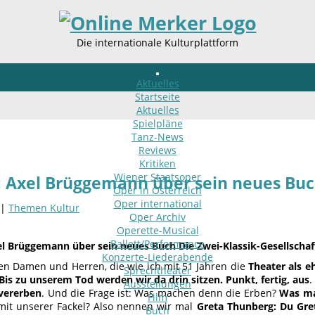
Die internationale Kulturplattform
Aktuelles
Startseite
Aktuelles
Spielpläne
Tanz-News
Reviews
Kritiken
Wiener Staatsoper
: Axel Brüggemann über sein neues Buch
Oper in Österreich
Oper international
 |
Themen Kultur
Oper Archiv
Operette-Musical
Ballett/Performance
el Brüggemann über sein neues Buch Die Zwei-Klassik-Gesellschaf
Konzerte-Liederabende
ren Damen und Herren, die wie ich mit 51 Jahren die
Theater als e
Sprechtheater
 Bis zu unserem Tod werden wir da drin sitzen. Punkt, fertig, aus
.
Ausstellungen
vererben
. Und die Frage ist: Was machen denn die Erben?
Was ma
Film
 mit unserer Fackel? Also nennen wir mal
Greta Thunberg: Du Gre
Buch