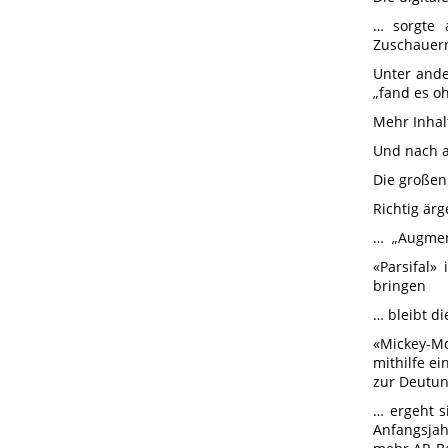
… sorgte 
Zuschauer
Unter ander
„fand es oh
Mehr Inhal
Und nach a
Die großen
Richtig ärg
… „Augment
«Parsifal»
bringen
… bleibt di
«Mickey-Mo
mithilfe e
zur Deutun
… ergeht s
Anfangsjah