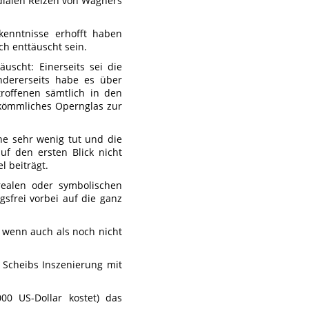
edialen Reizen von Wagners
rkenntnisse erhofft haben
ch enttäuscht sein.
äuscht: Einerseits sei die
ndererseits habe es über
troffenen sämtlich in den
erkömmliches Opernglas zur
hne sehr wenig tut und die
auf den ersten Blick nicht
 beiträgt.
realen oder symbolischen
gsfrei vorbei auf die ganz
, wenn auch als noch nicht
y Scheibs Inszenierung mit
00 US-Dollar kostet) das