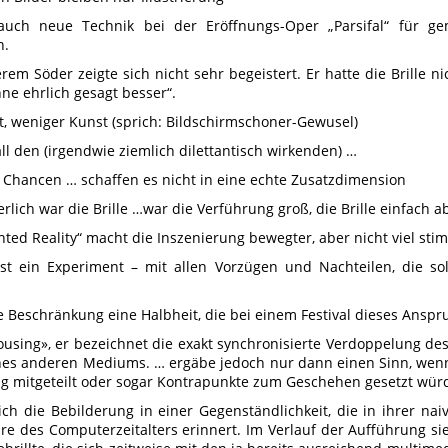
auch neue Technik bei der Eröffnungs-Oper „Parsifal“ für g
n.
em Söder zeigte sich nicht sehr begeistert. Er hatte die Brille n
ne ehrlich gesagt besser“.
t, weniger Kunst (sprich: Bildschirmschoner-Gewusel)
ll den (irgendwie ziemlich dilettantisch wirkenden) …
 Chancen … schaffen es nicht in eine echte Zusatzdimension
erlich war die Brille …war die Verführung groß, die Brille einfach 
ed Reality“ macht die Inszenierung bewegter, aber nicht viel sti
 ist ein Experiment – mit allen Vorzügen und Nachteilen, die so
e Beschränkung eine Halbheit, die bei einem Festival dieses Anspru
using», er bezeichnet die exakt synchronisierte Verdoppelung de
ines anderen Mediums. … ergäbe jedoch nur dann einen Sinn, wenn
g mitgeteilt oder sogar Kontrapunkte zum Geschehen gesetzt wür
ich die Bebilderung in einer Gegenständlichkeit, die in ihrer naiv
re des Computerzeitalters erinnert. Im Verlauf der Aufführung 