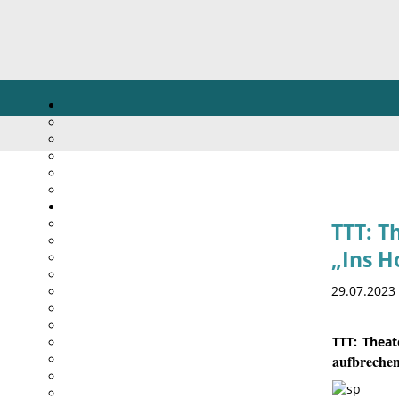
TTT: T
„Ins H
29.07.2023
TTT:
Theat
aufbrechen