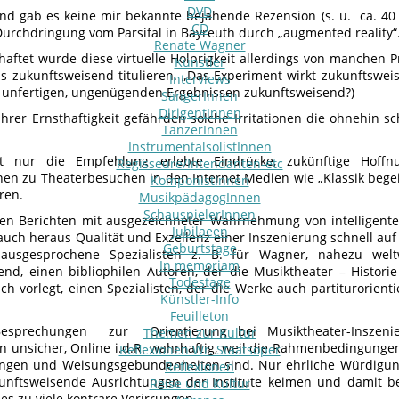
DVD
d gab es keine mir bekannte bejahende Rezension (s. u. ca. 40 
CD
 Durchdringung vom Parsifal in Bayreuth durch „augmented reality“
Renate Wagner
aftet wurde diese virtuelle Holprigkeit allerdings von manchen 
Künstler
ls zukunftsweisend titulieren. „Das Experiment wirkt zukunftswe
Interviews
n unfertigen, ungenügenden Ergebnissen zukunftsweisend?)
SängerInnen
DirigentInnen
ahrer Ernsthaftigkeit gefährden solche Irritationen die ohnehin s
TänzerInnen
InstrumentalsolistInnen
bt nur die Empfehlung erlebte Eindrücke, zukünftige Hoffn
Regisseure/Intendanten-etc
nen zu Theaterbesuchen in den Internet Medien wie „Klassik begeis
KomponistInnen
eren.
MusikpädagogInnen
SchauspielerInnen
en Berichten mit ausgezeichneter Wahrnehmung von intelligent
Jubilaeen
uch heraus Qualität und Exzellenz einer Inszenierung schnell au
Geburtstage
ausgesprochene Spezialisten z. B. für Wagner, nahezu weltw
In memoriam
nd, einen bibliophilen Autoren, der die Musiktheater – Historie
Todestage
ch vorlegt, einen Spezialisten, der die Werke auch partiturorientie
Künstler-Info
Feuilleton
Besprechungen zur Orientierung bei Musiktheater-Inszeni
Themen zur Kultur
n unsicher, Online i.d.R. wahrhaftig, weil die Rahmenbedingunge
Reflexionen Wr. Staatsoper
ungen und Weisungsgebundenheiten sind. Nur ehrliche Würdigun
Reflexionen
unftsweisende Ausrichtungen der Institute keimen und damit b
Reise und Kultur
 es zu viele konträre Verirrungen.