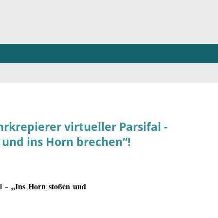
krepierer virtueller Parsifal -
 und ins Horn brechen“!
„
Ins Horn stoßen und
al –