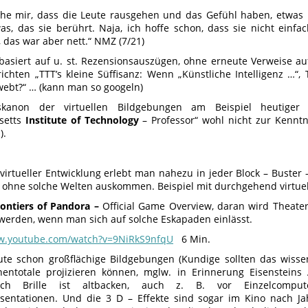
he mir, dass die Leute rausgehen und das Gefühl haben, etwas
as, das sie berührt. Naja, ich hoffe schon, dass sie nicht ein
 das war aber nett.“ NMZ (7/21)
basiert auf u. st. Rezensionsauszügen, ohne erneute Verweise a
ichten „TTT’s kleine Süffisanz: Wenn „Künstliche Intelligenz …“, 
ebt?“ … (kann man so googeln)
skanon der virtuellen Bildgebungen am Beispiel heutiger 
setts
Institute of Technology
– Professor“ wohl nicht zur Kenntni
.).
virtueller Entwicklung erlebt man nahezu in jeder Block – Buster 
 ohne solche Welten auskommen. Beispiel mit durchgehend virtuel
rontiers of Pandora –
Official Game Overview, daran wird Theater
erden, wenn man sich auf solche Eskapaden einlässt.
ww.youtube.com/watch?v=9NiRkS9nfqU
6 Min.
ute schon großflächige Bildgebungen (Kundige sollten das wissen
entotale projizieren können, mglw. in Erinnerung Eisensteins
ch Brille ist altbacken, auch z. B. vor Einzelcomputer
entationen. Und die 3 D – Effekte sind sogar im Kino nach Ja