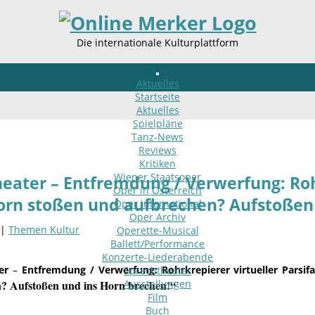
Die internationale Kulturplattform
Aktuelles
Startseite
Aktuelles
Spielpläne
Tanz-News
Reviews
Kritiken
Wiener Staatsoper
heater – Entfremdung / Verwerfung: Rohr
Oper in Österreich
orn stoßen und aufbrechen? Aufstoßen
Oper international
Oper Archiv
 |
Themen Kultur
Operette-Musical
Ballett/Performance
Konzerte-Liederabende
er
–
Entfremdung / Verwerfung: Rohrkrepierer virtueller Parsif
Sprechtheater
? Aufstoßen und ins Horn brechen!“
Ausstellungen
Film
Buch