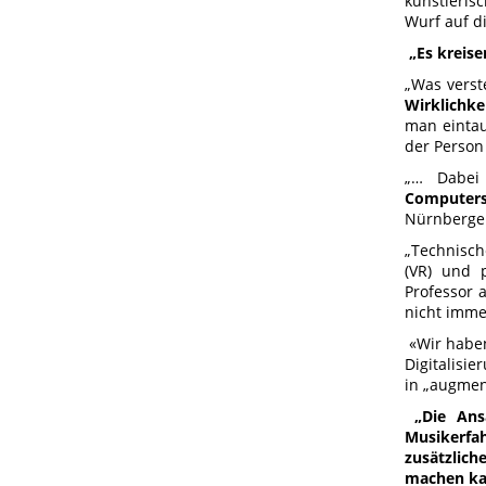
künstleris
Wurf auf d
„Es kreise
„Was verst
Wirklichke
man einta
der Person
„… Dabei
Computers
Nürnberger 
„Technisch
(VR) und 
Professor 
nicht imme
«Wir haben
Digitalisi
in „augmen
„Die Ans
Musikerfah
zusätzlich
machen ka