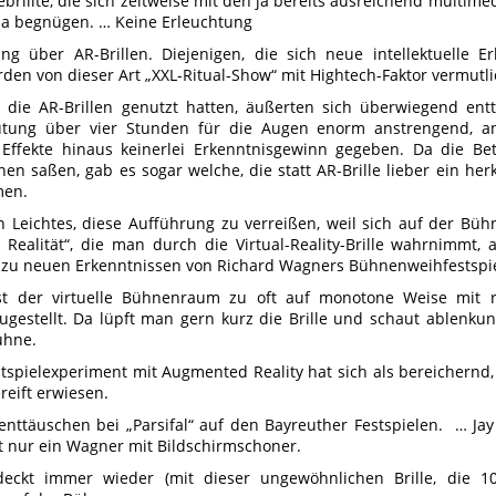
brillte, die sich zeitweise mit den ja bereits ausreichend multim
drama begnügen. … Keine Erleuchtung
ng über AR-Brillen. Diejenigen, die sich neue intellektuelle E
den von dieser Art „XXL-Ritual-Show“ mit Hightech-Faktor vermutli
, die AR-Brillen genutzt hatten, äußerten sich überwiegend entt
lutung über vier Stunden für die Augen enorm anstrengend, a
 Effekte hinaus keinerlei Erkenntnisgewinn gegeben. Da die Be
ihen saßen, gab es sogar welche, die statt AR-Brille lieber ein h
en.
n Leichtes, diese Aufführung zu verreißen, weil sich auf der Bü
e Realität“, die man durch die Virtual-Reality-Brille wahrnimmt, 
 zu neuen Erkenntnissen von Richard Wagners Bühnenweihfestspiel
ist der virtuelle Bühnenraum zu oft auf monotone Weise mit 
ugestellt. Da lüpft man gern kurz die Brille und schaut ablenkun
ühne.
stspielexperiment mit Augmented Reality hat sich als bereichernd
reift erwiesen.
 enttäuschen bei „Parsifal“ auf den Bayreuther Festspielen. … Ja
st nur ein Wagner mit Bildschirmschoner.
deckt immer wieder (mit dieser ungewöhnlichen Brille, die 10