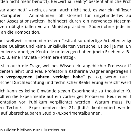
rden nicht mehr benutzt). Bei „virtual reality“ besteht ähnliche Pro
ar aber nett“ – nein, es war auch nicht nett, es war ein hilflose
 Computer – Animationen, oft störend für ungehindertes au
icher Assoziationswelten, behindert durch ein nervendes Nasenmo
zen nötigte (allen voran Ministerpräsident Söder) ohne jede 
an die Komposition.
ei weltweit renommiertestem Festival so unfertige Arbeiten zei
ise Qualität und keine unkalkulierten Versuche. Es soll ja mal 
remiere vorheriger Kontrolle unterzogen haben (mein Erleben z. B. 
z. B. eine Traviata – Premiere entzog).
t sich auch die Frage, welches Wissen ein angeblicher Professor f
denten lehrt und Frau Professorin Katharina Wagner angetragen h
en vergangenen Jahren verfolgt habe“
(s. o.), wenn nur s
scher Durchleuchtung und technischer Realisierung erreicht werd
ich kann es keine Einwände gegen Experimente zu theatraler K
ollten die Experimente auf ein vorheriges Probieren, Beurteilen,
entation vor Publikum verpflichtet werden. Warum muss Pu
ten Technik – Experimenten des 21. Jhdt.’s konfrontiert wer
 auf überschaubaren Studio -/Experimentalbühnen.
en Bilder bleiben nur Illustrierung