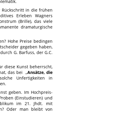
blematik.
r Rückschritt in die frühen
ditives Erleben Wagners
nstrum (Brille), das viele
immanente dramaturgische
gen? Hohe Preise bedingen
Entscheider gegeben haben,
durch G. Barfuss, der G.C.
ür diese Kunst beherrscht,
at, das bei „
Ansätze, die
olche Unfertigkeiten in
en.
unst geben. Im Hochpreis-
 Proben (Einstudieren) und
blikum im 21. Jhdt. mit
den? Oder man bleibt von