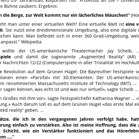
chen) US- Lehranstalt, kolportiert mit Professur an UN – Universit
ie Bühne zaubern, Ergebnis:
n die Berge, zur Welt kommt nur ein lächerliches Mäuschen!“
(Hor
eht man unter einer virtuellen Welt? Eine virtuelle Welt ist
eine 
it
. Sie nutzt eine dreidimensionale Umgebung, also eine digitale i
uchen kann. Man befindet sich in einer 360 Grad-Umgebung, we
 anpasst.“ Wikipedia
 wollte der US-amerikanische Theatermacher Jay Scheib,
piele
und damit die sogenannte „Augmented Reality“ (AR) n
Nachrichten 12/22 (Computerspiele in aller Trivialität im Hochkul
e Revolution auf dem Grünen Hügel: Die Bayreuther Festspiele set
planen einen «Parsifal» mit 3D-Elementen. Der US-amerikanisc
am renommierten Massachusetts Institute of Technology (MIT), …
r sagen können, was echt ist und was nur virtuell», sagte Scheib …
 Großes mit ihm vor», sagte Festspielchefin Katharina Wagner … «
erung.» Auch darum soll es auf dem Grünen Hügel «das erste Mal e
ted reality“ geben. …
ätze, die ich in den vergangenen Jahren verfolgt habe, hat
rung einfach zu verstärken. Also ist meine Hoffnung, dass die z
e Schicht, wie ein Verstärker funktioniert und das Hörerlebn
nn ….“