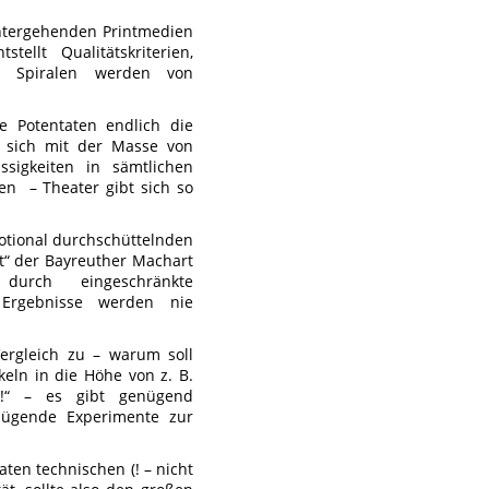
untergehenden Printmedien
ellt Qualitätskriterien,
le Spiralen werden von
 Potentaten endlich die
e sich mit der Masse von
sigkeiten in sämtlichen
en – Theater gibt sich so
motional durchschüttelnden
ät“ der Bayreuther Machart
ht durch eingeschränkte
 Ergebnisse werden nie
Vergleich zu – warum soll
eln in die Höhe von z. B.
n!“ – es gibt genügend
enügende Experimente zur
aten technischen (! – nicht