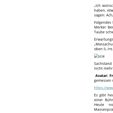
„Ich wünsc
haben, etw
sagen: Ach,
Folgendes 
Merker Ber
Taube schw
Erwartung
„Massachu
oben li, /re
Sachstand 
nicht mehr
Avatar: F
gemessen w
h
ttps://w
Es gibt he
einer Bühn
Heute no
Massenpräs