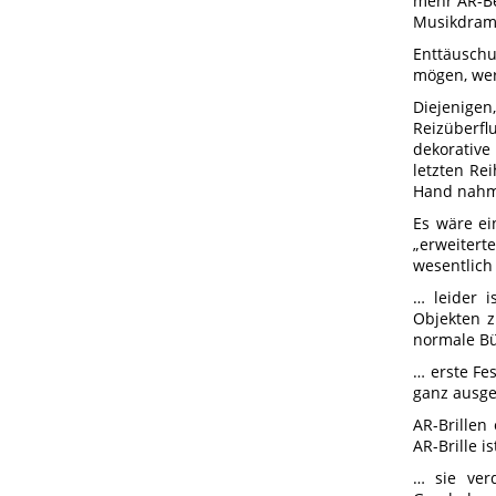
mehr AR-Be
Musik
Enttäuschu
mögen, wer
Diejenigen
Reizüberf
dekorative
letzten Re
Hand nahm
Es wäre ei
„erweitert
wesentlich
… leider 
Objekten z
normale B
… erste Fe
ganz ausge
AR-Brillen
AR-Brille i
… sie ver