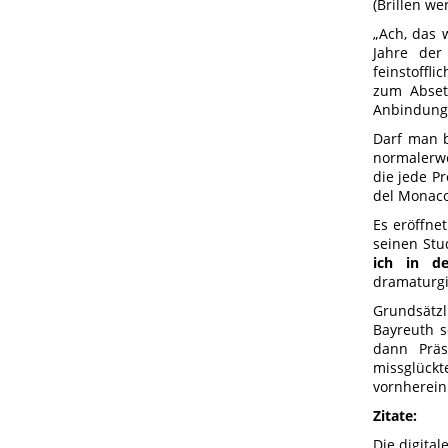
(Brillen we
„Ach, das w
Jahre der
feinstoffl
zum Abset
Anbindung 
Darf man b
normalerwe
die jede P
del Monaco 
Es eröffne
seinen Stu
ich in d
dramaturgi
Grundsätzl
Bayreuth s
dann Präs
missglück
vornherein
Zitate:
Die digital