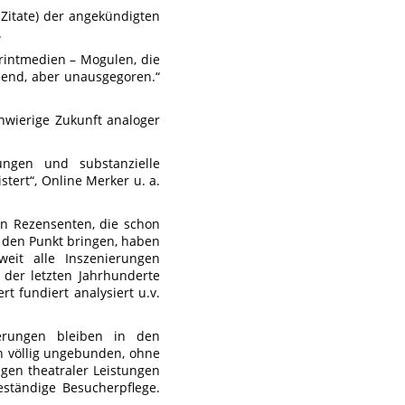
Zitate) der angekündigten
.
Printmedien – Mogulen, die
isend, aber unausgegoren.“
chwierige Zukunft analoger
ungen und substanzielle
tert“, Online Merker u. a.
en Rezensenten, die schon
f den Punkt bringen, haben
eit alle Inszenierungen
 der letzten Jahrhunderte
rt fundiert analysiert u.v.
erungen bleiben in den
n völlig ungebunden, ohne
gen theatraler Leistungen
eständige Besucherpflege.