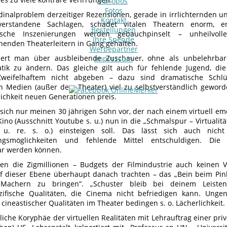
Apropos
Fotos
dinalproblem derzeitiger Rezensionen, gerade in irrlichternden 
Kontakt
erstandene Sachlagen, schadet vitalen Theatern enorm, entst
Bestellungen
ische Inszenierungen werden gebauchpinselt – unheilvol
Ihre Spende
henden Theaterleitern in Gang gehalten.
Werbepartner
rt man über ausbleibende Zuschauer, ohne als unbelehrbare
Impressum
tik zu ändern. Das gleiche gilt auch für fehlende Jugend, di
Zweifelhaftem nicht abgeben – dazu sind dramatische Schlüs
en Medien (außer dem Theater) viel zu selbstverständlich geword
lichkeit neuen Generationen preis.
 sich nur meinen 30 jährigen Sohn vor, der nach einem virtuell e
Kino (Ausschnitt Youtube s. u.) nun in die „Schmalspur – Virtualit
i. u. re. s. o.) einsteigen soll. Das lässt sich auch nic
ngsmöglichkeiten und fehlende Mittel entschuldigen. Die
ar werden können.
sen die Zigmillionen – Budgets der Filmindustrie auch keinen 
f dieser Ebene überhaupt danach trachten – das „Bein beim Pink
Machern zu bringen“. „Schuster bleib bei deinem Leiste
ezifische Qualitäten, die Cinema nicht befriedigen kann. Ung
cineastischer Qualitäten im Theater bedingen s. o. Lächerlichkeit.
iche Koryphäe der virtuellen Realitäten mit Lehrauftrag einer priv