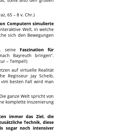
ät, sollte also den großen
az, 65 – 8 v. Chr.)
von Computern simulierte
nteraktive Welt, in welche
lche sich den Bewegungen
 … seine
Faszination für
ach Bayreuth bringen“.
tur – Tempel!)
zen auf virtuelle Realität
he Regisseur Jay Scheib,
 «Im besten Fall wird man
Die ganze Welt spricht von
ine komplette Inszenierung
ten immer das Ziel, die
usätzliche Technik, diese
is sogar noch intensiver