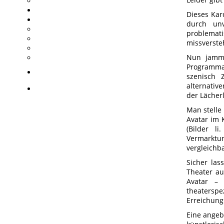
Dieses Kar
durch unv
problemat
missverste
Nun jamme
Programma
szenisch 
alternativ
der Lächer
Man stelle
Avatar im 
(Bilder l
Vermarktu
vergleichb
Sicher las
Theater au
Avatar – 
theatersp
Erreichung 
Eine angebl