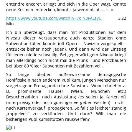
entendre encore“, erliegt und sich in die Oper wagt, könnte
neue Kosmen entdecken, könnte, ja wenn nicht …. s. o.
https://www.youtube.com/watch?v=7o_Y3FALzyU
3,22
Min.
Ich bin überzeugt, dass man mit Produktionen auf dem
Niveau dieser Verzauberung auch ganze Stadien ohne
Subvention füllen könnte (oft Opern – Novizen vorgespielt –
entzückte bisher noch jeden). Und dann wird der Einstieg
für jeden niederschwellig. Bei gegenwärtigem Niveau kriegt
man allerdings noch nicht mal die Prunk – und Protzbauten
bei über 80 %iger Subvention mit Bezahlern voll.
So lange bleiben außenwirksame demagogische
Hohlfloskeln nach anderem Publikum, jungen Menschen nur
vorgetragene Propaganda ohne Substanz. Wobei ohnehin z.
B. prominente Häuser (Wien, München etc.)
Besucherzahlen nach Auslastung (es sollen ja Karten oft
unterpreisig oder noch günstiger vergeben werden) – nicht
nach Kartenverkauf propagieren. So fällt es leichter ständig
„rappelvoll“ zu verkünden. Und dann? Will man die
bisherigen Publikumsstützen rauswerfen?