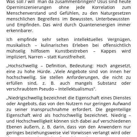
Was soll / will man da zusammenbringen? Usus sind heute
Operninszenierungen ohne jede Korrelation zum
Menschenverstand und Gefühlen, zu den Naturgesetzen
menschlichen Begreifens im Bewussten, Unterbewussten
und Empfinden. Das wird durch Quantenenergien immer
erkennbarer.
Ich empfinde sehr selten intellektuelles Vergnügen,
musikalisch – kulinarisches Erleben bei offensichtlich
mühselig hilflosem Kunstbestreben – Kappes wird
impliziert, Narren – statt Kunstfreiheit.
„Hochschwellig – Definition, Bedeutung: Hoch angesetzt,
eine zu hohe Hürde. „Viele Angebote sind von innen her
hochschwellig. Sie stellen Anforderungen, die nicht zu
erfüllen sind, z. B. auch mangels Substanz oder
verschraubtem Pseudo – Intellektualismus“.
„Niedrigschwellig bezeichnet die Eigenschaft eines Dienstes
oder Angebots, das von den Nutzern nur geringen Aufwand
zu seiner Inanspruchnahme erfordert. Die gegenteilige
Eigenschaft wird als hochschwellig bezeichnet. Niedrig –
und Hochschwelligkeit können sich dabei auf verschiedenen
Ebenen äußern, z. B. darin, dass von den Anwendern nur
geringes beziehungsweise viel Vorwissen verlangt wird oder