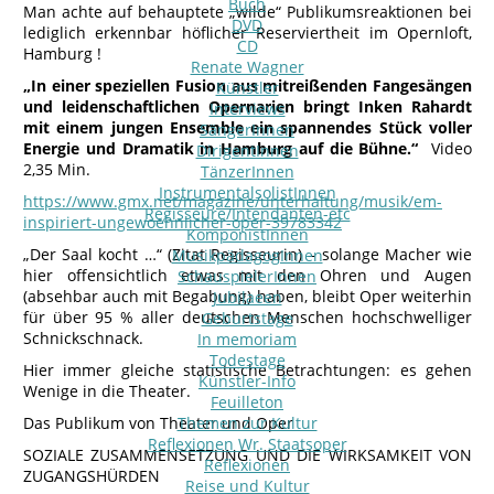
Buch
Man achte auf behauptete „wilde“ Publikumsreaktionen bei
DVD
lediglich erkennbar höflicher Reserviertheit im Opernloft,
CD
Hamburg !
Renate Wagner
„In einer speziellen Fusion aus mitreißenden Fangesängen
Künstler
und leidenschaftlichen Opernarien bringt Inken Rahardt
Interviews
mit einem jungen Ensemble ein spannendes Stück voller
SängerInnen
Energie und Dramatik in Hamburg auf die Bühne.“
Video
DirigentInnen
2,35 Min.
TänzerInnen
InstrumentalsolistInnen
https://www.gmx.net/magazine/unterhaltung/musik/em-
Regisseure/Intendanten-etc
inspiriert-ungewoehnlicher-oper-39783342
KomponistInnen
„Der Saal kocht …“ (Zitat Regisseurin) – solange Macher wie
MusikpädagogInnen
hier offensichtlich etwas mit den Ohren und Augen
SchauspielerInnen
(absehbar auch mit Begabung) haben, bleibt Oper weiterhin
Jubilaeen
für über 95 % aller deutschen Menschen hochschwelliger
Geburtstage
Schnickschnack.
In memoriam
Todestage
Hier immer gleiche statistische Betrachtungen: es gehen
Künstler-Info
Wenige in die Theater.
Feuilleton
Das Publikum von Theater und Oper
Themen zur Kultur
Reflexionen Wr. Staatsoper
SOZIALE ZUSAMMENSETZUNG UND DIE WIRKSAMKEIT VON
Reflexionen
ZUGANGSHÜRDEN
Reise und Kultur