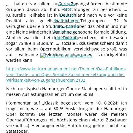
Apropos
„… halten vor allem äußere Zugangshürden bestimmte
Fotos
Gruppen davon ab, Kultureinrichtungen zu besuchen. …
Kontakt
Kulturelle Teilhabe ist in Deutschland nach wie vor keine
Bestellungen
Realität aller gesellschaftlichen Teilgruppen. …72 %
Ihre Spende
verfügten über ein Studium, 17 % über das Abitur und nur
Werbepartner
eine kleine Minderheit war ohne gehobene formale Bildung.
Impressum
Ähnlich war dies bei den Opernbesuchern, hier besaßen
sogar 75 % ein Studium. … soziale Exklusivität scheint damit
vor allem beim Opernpublikum vergleichsweise groß, was
auf wirksame Selektionsmechanismen zurückgeführt
werden kann.
https://www.kulturmanagement.net/Themen/Das-Publikum-
von-Theater-und-Oper-Soziale-Zusammensetzung-und-die-
Wirksamkeit-von-Zugangshuerden,2132
Nicht nur typisch Hamburger Opern: Staatsoper schlittert in
miesen Auslastungszahlen oft um die 50 %!
(Kommentar auf „Klassik begeistert“ vom 10. 6.2024: Ich
frage mich, wie … auf 50 % Auslastung in der Hamburger
Oper kommt? Die letzten Monate waren die meisten
Opernaufführungen mit höchstens einen Viertel Zuschauer
verkauft …) Hier angemerkte Aufführung gehört nicht zur
Staatsoper.