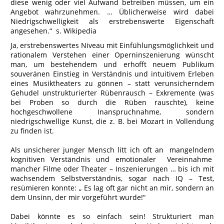
diese wenig oder viel Aufwand betreiben müssen, um ein
Angebot wahrzunehmen. … Üblicherweise wird dabei
Niedrigschwelligkeit als erstrebenswerte Eigenschaft
angesehen.“ s. Wikipedia
Ja, erstrebenswertes Niveau mit Einfühlungsmöglichkeit und
rationalem Verstehen einer Operninszenierung wünscht
man, um bestehendem und erhofft neuem Publikum
souveränen Einstieg in Verständnis und intuitivem Erleben
eines Musiktheaters zu gönnen – statt verunsicherndem
Gehudel unstrukturierter Rübenrausch – Exkremente (was
bei Proben so durch die Rüben rauschte), keine
hochgeschwollene Inanspruchnahme, sondern
niedrigschwellige Kunst, die z. B. bei Mozart in Vollendung
zu finden ist.
Als unsicherer junger Mensch litt ich oft an mangelndem
kognitiven Verständnis und emotionaler Vereinnahme
mancher Filme oder Theater – Inszenierungen … bis ich mit
wachsendem Selbstverständnis, sogar nach IQ – Test,
resümieren konnte: „ Es lag oft gar nicht an mir, sondern an
dem Unsinn, der mir vorgeführt wurde!“
Dabei könnte es so einfach sein! Strukturiert man