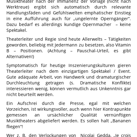
Musiktheater nach der Immanenz der Vorlage (nicht nach
Werktreue) ergibt sich automatisch durch relevante
Handlungsfäden und Gefühlswelten emphatischer Einstieg
in eine Aufführung auch für „ungelernte Operngänger“.
Dazu bedarf es allerdings kundige Opernmacher – keine
Spektakel.
Theaterleiter und Regie sind heute Allerwelts – Tätigkeiten
geworden, beliebig mit Jedermann zu besetzen, also Vitamin
B – Positionen. (Achtung – Pauschal-Urteil, es gibt
Alternativen!)
Symptomatisch für heutige Inszenierungskulturen gieren
Theaterleiter nach dem einzigartigen Spektakel / Event.
Gute adäquate Arbeit, von Handwerk und dramaturgischer
Durchleuchtung getragen (s. Dramatische Konflikte)
interessieren wenig, können vermutlich aus Unkenntnis gar
nicht beurteilt werden.
Ein Aufschrei durch die Presse, egal mit welchen
Vorzeichen, ist wirkungsvoller, auch wenn hier Kontrapunkte
gemessen an ursächlicher Qualität vernünftigen
Musiktheaters abgeliefert werden. Es sollen halt „Bananen
fliegen“!
Wer z. B. den Verlockungen von Nicolai Gedda, „Je crois