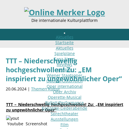
Die internationale Kulturplattform
Aktuelles
Startseite
Aktuelles
Spielpläne
Tanz-News
TTT – Niederschwellig
Reviews
hochgeschwollen! Zu: „EM
Kritiken
Wiener Staatsoper
inspiriert zu ungewöhnlicher Oper“
Oper in Österreich
Oper international
20.06.2024 |
Themen Kultur
Oper Archiv
Operette-Musical
Ballett/Performance
TTT – Niederschwellig hochgeschwollen! Zu: „EM inspiriert
Konzerte-Liederabende
zu ungewöhnlicher Oper“
Sprechtheater
Ausstellungen
Youtube Screenshot
Film