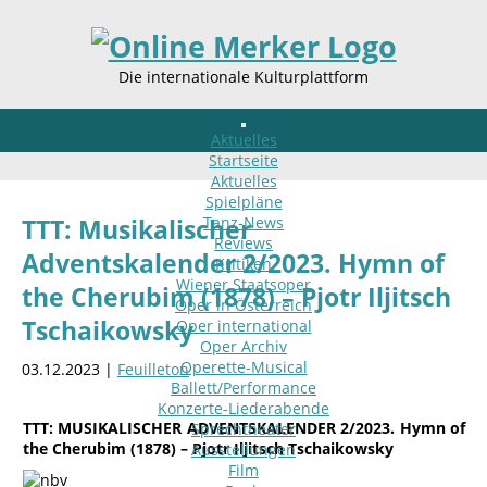
Die internationale Kulturplattform
Aktuelles
Startseite
Aktuelles
Spielpläne
Tanz-News
TTT: Musikalischer
Reviews
Adventskalender 2/2023. Hymn of
Kritiken
Wiener Staatsoper
the Cherubim (1878) – Pjotr Iljitsch
Oper in Österreich
Tschaikowsky
Oper international
Oper Archiv
Operette-Musical
03.12.2023 |
Feuilleton
Ballett/Performance
Konzerte-Liederabende
TTT: MUSIKALISCHER ADVENTSKALENDER 2/2023. Hymn of
Sprechtheater
the Cherubim (1878) – Pjotr Iljitsch Tschaikowsky
Ausstellungen
Film