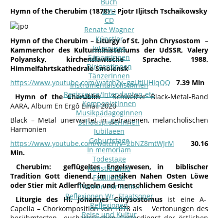
Buch
Hymn of the Cherubim (1878) – Pjotr Iljitsch Tschaikowsky
DVD
CD
Renate Wagner
Künstler
Hymn of the Cherubim – Liturgy of St. John Chrysostom –
Interviews
Kammerchor des Kulturministeriums der UdSSR, Valery
SängerInnen
Polyansky, kirchenslawische Sprache, 1988,
DirigentInnen
Himmelfahrtskathedrale Smolensk
TänzerInnen
https://www.youtube.com/watch?v=ggUtlUHIqQQ
7.39 Min
InstrumentalsolistInnen
Regisseure/Intendanten-etc
Hymn of the Cherubim –
Schweizer Black-Metal-Band
KomponistInnen
AARA, Album En Ergô Einai, 2020
MusikpädagogInnen
Black – Metal unerwartet in getragenen, melancholischen
SchauspielerInnen
Harmonien
Jubilaeen
Geburtstage
https://www.youtube.com/watch?v=2bNZ8mtWJrM
30.16
In memoriam
Min.
Todestage
Cherubim: geflügeltes Engelswesen, in biblischer
Künstler-Info
Tradition Gott dienend, im antiken Nahen Osten Löwe
Feuilleton
oder Stier mit Adlerflügeln und menschlichem Gesicht
Themen zur Kultur
Reflexionen Wr. Staatsoper
Liturgie des Hl. Johannes Chrysostomus
ist eine A-
Reflexionen
Capella – Chorkomposition von 1878 als Vertonungen des
Reise und Kultur
berühmtesten eucharistischen Gottesdienst der östlichen