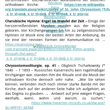
Apropos
orthodoxen Kirche.
https://en-m-wikipedia-
Fotos
org.translate.goog/wiki/Liturgy_of_St._John_Chrysostom_(Tch
Kontakt
_x_tr_sl=en&_x_tr_tl=de&_x_tr_hl=de&_x_tr_pto=sc
Bestellungen
Cherubische Hymne: Engel im Wandel der Zeit –
Einige der
Ihre Spende
herzzerreißendsten Musiken wurden aus der Religion
Werbepartner
geboren. Von Kirchengesängen bis hin zu zeitgenössischen
Impressum
Hymnen ist Musik eine der besten Arten der Anbetung, da
sie eine der reinsten Formen der Kommunikation ist. …
https://pianistmusings-
com.translate.goog/2018/09/21/cherubic-hymn-angels-
through-the-ages/?
_x_tr_sl=en&_x_tr_tl=de&_x_tr_hl=de&_x_tr_pto=sc
Chrysostomosliturgie, op. 41
– Obgleich Tschaikowsky (*
1840 – † 1893 – Russisches Kaiserreich) kein regelmäßiger
Kirchgänger war, standen ihm die Rituale und die Musik der
orthodoxen Kirche dennoch sehr nahe. „Wie Sie sehen
können, verbinden mich noch immer starke Bande mit der
Kirche, doch auf der anderen Seite habe ich aufgehört, an
das Dogma zu glauben. … Antwort auf jene ewigen Fragen,
weshalb, wann, wohin und warum, zu suchen.“
https://www.hyperion-records.co.uk/dw.asp?
dc=W9791_66948