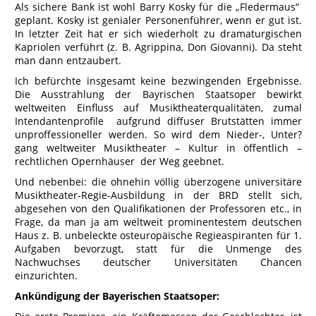
Als sichere Bank ist wohl Barry Kosky für die „Fledermaus“
geplant. Kosky ist genialer Personenführer, wenn er gut ist.
In letzter Zeit hat er sich wiederholt zu dramaturgischen
Kapriolen verführt (z. B. Agrippina, Don Giovanni). Da steht
man dann entzaubert.
Ich befürchte insgesamt keine bezwingenden Ergebnisse.
Die Ausstrahlung der Bayrischen Staatsoper bewirkt
weltweiten Einfluss auf Musiktheaterqualitäten, zumal
Intendantenprofile aufgrund diffuser Brutstätten immer
unproffessioneller werden. So wird dem Nieder-, Unter?
gang weltweiter Musiktheater – Kultur in öffentlich –
rechtlichen Opernhäuser der Weg geebnet.
Und nebenbei: die ohnehin völlig überzogene universitäre
Musiktheater-Regie-Ausbildung in der BRD stellt sich,
abgesehen von den Qualifikationen der Professoren etc., in
Frage, da man ja am weltweit prominentestem deutschen
Haus z. B. unbeleckte osteuropäische Regieaspiranten für 1.
Aufgaben bevorzugt, statt für die Unmenge des
Nachwuchses deutscher Universitäten Chancen
einzurichten.
Ankündigung der Bayerischen Staatsoper: