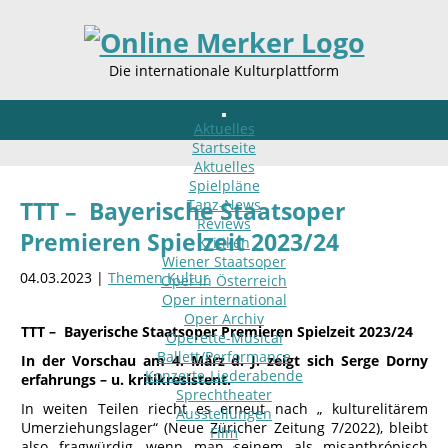
Die internationale Kulturplattform
Aktuelles
Startseite
Aktuelles
Spielpläne
Tanz-News
TTT – Bayerische Staatsoper
Reviews
Premieren Spielzeit 2023/24
Kritiken
Wiener Staatsoper
04.03.2023 |
Themen Kultur
Oper in Österreich
Oper international
Oper Archiv
TTT – Bayerische Staatsoper Premieren Spielzeit 2023/24
Operette-Musical
Ballett/Performance
In der Vorschau am 4. März d. J. zeigt sich Serge Dorny
Konzerte-Liederabende
erfahrungs – u. kritikresistent.
Sprechtheater
In weiten Teilen riecht es erneut nach „ kulturelitärem
Ausstellungen
Umerziehungslager“ (Neue Züricher Zeitung 7/2022), bleibt
Film
also fragwürdig, wenn man seinem als misanthrópisch