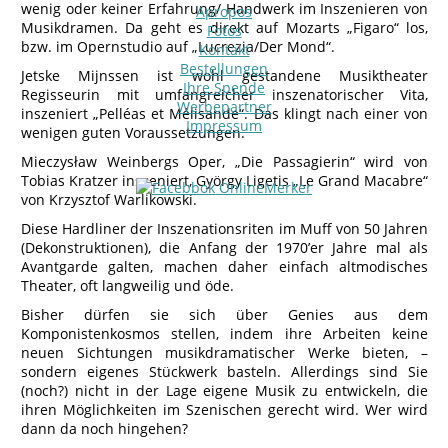
wenig oder keiner Erfahrung/ Handwerk im Inszenieren von
Apropos
Musikdramen. Da geht es direkt auf Mozarts „Figaro“ los,
Fotos
bzw. im Opernstudio auf „Lucrezia/Der Mond“.
Kontakt
Bestellungen
Jetske Mijnssen ist wohl gestandene Musiktheater
Ihre Spende
Regisseurin mit umfangreicher inszenatorischer Vita,
Werbepartner
inszeniert „Pelléas et Mélisande“. Das klingt nach einer von
Impressum
wenigen guten Voraussetzungen.
Mieczysław Weinbergs Oper, „Die Passagierin“ wird von
Tobias Kratzer inszeniert, György Ligetis „Le Grand Macabre“
von Krzysztof Warlikowski.
Diese Hardliner der Inszenationsriten im Muff von 50 Jahren
(Dekonstruktionen), die Anfang der 1970’er Jahre mal als
Avantgarde galten, machen daher einfach altmodisches
Theater, oft langweilig und öde.
Bisher dürfen sie sich über Genies aus dem
Komponistenkosmos stellen, indem ihre Arbeiten keine
neuen Sichtungen musikdramatischer Werke bieten, –
sondern eigenes Stückwerk basteln. Allerdings sind Sie
(noch?) nicht in der Lage eigene Musik zu entwickeln, die
ihren Möglichkeiten im Szenischen gerecht wird. Wer wird
dann da noch hingehen?