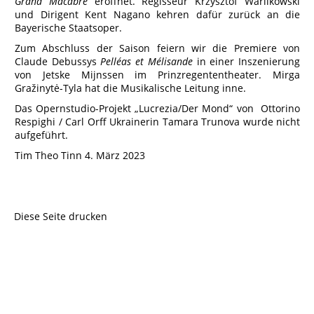
Grand Macabre
eröffnet. Regisseur Krzysztof Warlikowski
und Dirigent Kent Nagano kehren dafür zurück an die
Bayerische Staatsoper.
Zum Abschluss der Saison feiern wir die Premiere von
Claude Debussys
Pelléas et Mélisande
in einer Inszenierung
von Jetske Mijnssen im Prinzregententheater. Mirga
Gražinytė-Tyla hat die Musikalische Leitung inne.
Das Opernstudio-Projekt „Lucrezia/Der Mond“ von Ottorino
Respighi / Carl Orff Ukrainerin Tamara Trunova wurde nicht
aufgeführt.
Tim Theo Tinn 4. März 2023
Diese Seite drucken