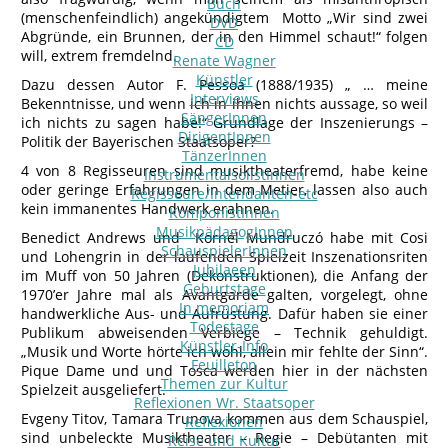
Buch
(menschenfeindlich) angekündigtem Motto „Wir sind zwei
DVD
Abgründe, ein Brunnen, der in den Himmel schaut!“ folgen
CD
will, extrem fremdelnd.
Renate Wagner
Künstler
Dazu dessen Autor F. Pessoa (1888/1935) „ … meine
Interviews
Bekenntnisse, und wenn ich in ihnen nichts aussage, so weil
SängerInnen
ich nichts zu sagen habe!“ Grundlage der Inszenierungs –
DirigentInnen
Politik der Bayerischen Staatsoper?
TänzerInnen
4 von 8 Regisseuren sind musiktheaterfremd, habe keine
InstrumentalsolistInnen
oder geringe Erfahrungen in dem Metier, lassen also auch
Regisseure/Intendanten-etc
kein immanentes Handwerk erahnen.
KomponistInnen
MusikpädagogInnen
Benedict Andrews und Kornél Mundruczó habe mit Cosi
SchauspielerInnen
und Lohengrin in der laufenden Spielzeit Inszenationsriten
Jubilaeen
im Muff von 50 Jahren (Dekonstruktionen), die Anfang der
Geburtstage
1970’er Jahre mal als Avantgarde galten, vorgelegt, ohne
In memoriam
handwerkliche Aus- und Aufrüstung. Dafür haben sie einer
Todestage
Publikum abweisenden Verbiege – Technik gehuldigt.
Künstler-Info
„Musik und Worte hörte ich wohl, allein mir fehlte der Sinn“.
Feuilleton
Pique Dame und und Tosca werden hier in der nächsten
Themen zur Kultur
Spielzeit ausgeliefert.
Reflexionen Wr. Staatsoper
Evgeny Titov, Tamara Trunova kommen aus dem Schauspiel,
Reflexionen
sind unbeleckte Musiktheater – Regie – Debütanten mit
Reise und Kultur