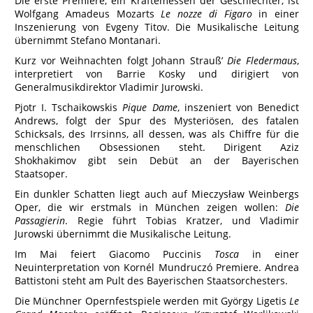
Die erste Premiere, ein Kräftemessen der Geschlechter, ist
Wolfgang Amadeus Mozarts
Le nozze di Figaro
in einer
Inszenierung von Evgeny Titov. Die Musikalische Leitung
übernimmt Stefano Montanari.
Kurz vor Weihnachten folgt Johann Strauß’
Die Fledermaus
,
interpretiert von Barrie Kosky und dirigiert von
Generalmusikdirektor Vladimir Jurowski.
Pjotr I. Tschaikowskis
Pique Dame
, inszeniert von Benedict
Andrews, folgt der Spur des Mysteriösen, des fatalen
Schicksals, des Irrsinns, all dessen, was als Chiffre für die
menschlichen Obsessionen steht. Dirigent Aziz
Shokhakimov gibt sein Debüt an der Bayerischen
Staatsoper.
Ein dunkler Schatten liegt auch auf Mieczysław Weinbergs
Oper, die wir erstmals in München zeigen wollen:
Die
Passagierin
. Regie führt Tobias Kratzer, und Vladimir
Jurowski übernimmt die Musikalische Leitung.
Im Mai feiert Giacomo Puccinis
Tosca
in einer
Neuinterpretation von Kornél Mundruczó Premiere. Andrea
Battistoni steht am Pult des Bayerischen Staatsorchesters.
Die Münchner Opernfestspiele werden mit György Ligetis
Le