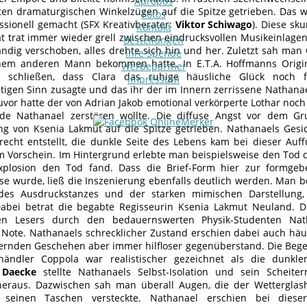
Apropos
erten dramaturgischen Winkelzügen auf die Spitze getrieben. Das 
Fotos
ssionell gemacht (SFX Kreativberater:
Viktor Schiwago
). Diese sk
Kontakt
ät trat immer wieder grell zwischen eindrucksvollen Musikeinlage
Bestellungen
ndig verschoben, alles drehte sich hin und her. Zuletzt sah man
Ihre Spende
nem anderen Mann bekommen hatte. In E.T.A. Hoffmanns Origina
Werbepartner
 schließen, dass Clara das ruhige häusliche Glück noch f
Impressum
tigen Sinn zusagte und das ihr der im Innern zerrissene Nathana
uvor hatte der von Adrian Jakob emotional verkörperte Lothar noch 
de Nathanael zerstören wollte. Die diffuse Angst vor dem Gr
ng von Ksenia Lakmut auf die Spitze getrieben. Nathanaels Gesic
recht entstellt, die dunkle Seite des Lebens kam bei dieser A
m Vorschein. Im Hintergrund erlebte man beispielsweise den Tod de
Explosion den Tod fand. Dass die Brief-Form hier zur formg
se wurde, ließ die Inszenierung ebenfalls deutlich werden. Man b
des Ausdruckstanzes und der starken mimischen Darstellung, 
abei betrat die begabte Regisseurin Ksenia Lakmut Neuland. D
ten Lesers durch den bedauernswerten Physik-Studenten Nath
Note. Nathanaels schrecklicher Zustand erschien dabei auch häuf
rnden Geschehen aber immer hilfloser gegenüberstand. Die Beg
shändler Coppola war realistischer gezeichnet als die dunkl
 Daecke
stellte Nathanaels Selbst-Isolation und sein Scheite
heraus. Dazwischen sah man überall Augen, die der Wetterglas
n seinen Taschen versteckte. Nathanael erschien bei dies