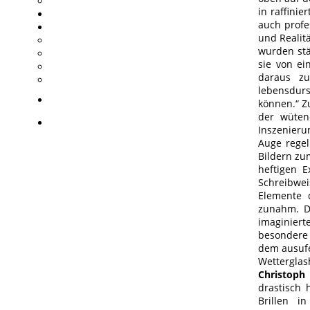
in raffini
auch profe
und Realit
wurden stä
sie von ei
daraus zu
lebensdurs
können.“ Z
der wüten
Inszenieru
Auge regel
Bildern zu
heftigen 
Schreibwei
Elemente 
zunahm. D
imaginier
besondere 
dem ausufe
Wettergla
Christoph
drastisch 
Brillen i