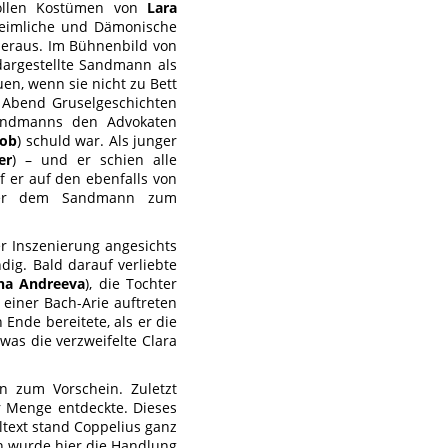
ollen Kostümen von
Lara
nheimliche und Dämonische
 heraus. Im Bühnenbild von
argestellte Sandmann als
en, wenn sie nicht zu Bett
n Abend Gruselgeschichten
Sandmanns den Advokaten
kob
) schuld war. Als junger
er
) – und er schien alle
f er auf den ebenfalls von
, der dem Sandmann zum
r Inszenierung angesichts
dig. Bald darauf verliebte
na Andreeva
), die Tochter
 einer Bach-Arie auftreten
 Ende bereitete, als er die
was die verzweifelte Clara
 zum Vorschein. Zuletzt
r Menge entdeckte. Dieses
text stand Coppelius ganz
n wurde hier die Handlung