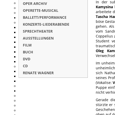
In der su
OPER ARCHIV
Kamysina
k
OPERETTE-MUSICAL
arbeitete 
Tascha H
BALLETT/PERFORMANCE
böse Gesta
KONZERTE-LIEDERABENDE
gehen. Als
SPRECHTHEATER
vom Sandm
Coppelius 
AUSSTELLUNGEN
Student v
FILM
traumatisc
Oleg Kam
BUCH
Verwechsel
DVD
Im unheiml
CD
unheimlich
RENATE WAGNER
sich Natha
seines Prof
(Vokalise:
V
Puppe einf
nicht verh
Gerade di
stürzte er
Geschehen 
oben auf d