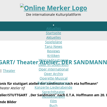
Die internationale Kulturplattform
Aktuelles
Startseite
Aktuelles
Spielpläne
Tanz-News
Reviews
Kritiken
Wiener Staatsoper
GART/ Theater Atelier: DER SANDMANN 
Oper in Österreich
Oper international
 |
Theater
Oper Archiv
Operette-Musical
Ballett/Performance
Konzerte-Liederabende
heater Atelier tif
Sprechtheater
telier/STUTTGART
„
Der Sandmann“ nach E.T.A. Hoffmann am 20.
Ausstellungen
Film
de Bilder
Buch