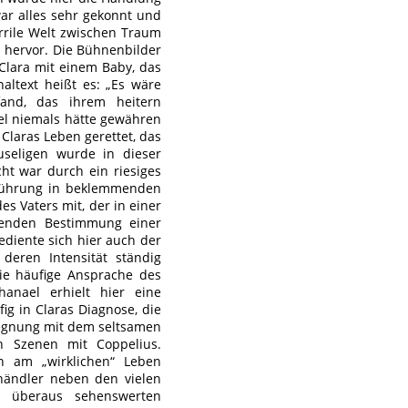
war alles sehr gekonnt und
urrile Welt zwischen Traum
n hervor. Die Bühnenbilder
 Clara mit einem Baby, das
ltext heißt es: „Es wäre
and, das ihrem heitern
el niemals hätte gewähren
Claras Leben gerettet, das
useligen wurde in dieser
ht war durch ein riesiges
ufführung in beklemmenden
s Vaters mit, der in einer
ebenden Bestimmung einer
ediente sich hier auch der
deren Intensität ständig
ie häufige Ansprache des
anael erhielt hier eine
ig in Claras Diagnose, die
egnung mit dem seltsamen
en Szenen mit Coppelius.
rn am „wirklichen“ Leben
händler neben den vielen
er überaus sehenswerten