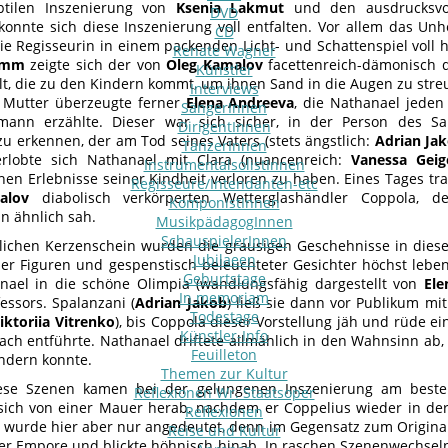
btilen Inszenierung von
Ksenia Lakmut
und den ausdrucksv
DVD
onnte sich diese Inszenierung voll entfalten. Vor allem das U
CD
die Regisseurin in einem packenden Licht- und Schattenspiel voll
Renate Wagner
amm
zeigte sich der von
Oleg Kamalov
facettenreich-dämonisch d
Künstler
lt, die zu den Kindern kommt, um ihnen Sand in die Augen zu streu
Interviews
 Mutter überzeugte ferner
Elena Andreeva
, die Nathanael jede
SängerInnen
ann erzählte. Dieser war sich sicher, in der Person des 
DirigentInnen
zu erkennen, der am Tod seines Vaters (stets ängstlich:
Adrian Ja
TänzerInnen
erlobte sich Nathanael mit Clara (nuancenreich:
Vanessa Geig
InstrumentalsolistInnen
hen Erlebnisse seiner Kindheit verloren zu haben. Eines Tages tra
Regisseure/Intendanten-etc
alov
diabolisch verkörperten Wetterglashändler Coppola
KomponistInnen
n ähnlich sah.
MusikpädagogInnen
SchauspielerInnen
ichen Kerzenschein wurden die grausigen Geschehnisse in diese
Jubilaeen
er Figuren und gespenstisch beleuchteter Gesichter höchst leben
Geburtstage
nael in die schöne Olimpia (wandlungsfähig dargestellt von
Ele
In memoriam
essors. Spalanzani (
Adrian Jakob
) ließ sie dann vor Publikum mit
Todestage
iktoriia Vitrenko
), bis Coppola dieser Vorstellung jäh und rüde ein
Künstler-Info
ach entführte. Nathanael driftete allmählich in den Wahnsinn ab, 
Feuilleton
indern konnte.
Themen zur Kultur
ese Szenen kamen bei der gelungenen Inszenierung am besten
Reflexionen Wr. Staatsoper
 sich von einer Mauer herab, nachdem er Coppelius wieder in de
Reflexionen
wurde hier aber nur angedeutet, denn im Gegensatz zum Original
Reise und Kultur
er Empore und blickte höhnisch hinab. In raschen Szenenwechsel