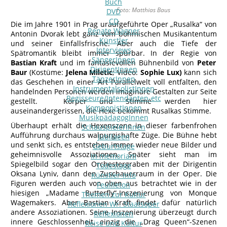
Buch
Foto: Matthias Baus
DVD
CD
Die im Jahre 1901 in Prag uraufgeführte Oper „Rusalka“ von
Renate Wagner
Antonin Dvorak lebt ganz vom böhmischen Musikantentum
Künstler
und seiner Einfallsfrische. Aber auch die Tiefe der
Interviews
Spätromantik bleibt immer spürbar. In der Regie von
SängerInnen
Bastian Kraft
und im fantasievollen Bühnenbild von
Peter
DirigentInnen
Baur
(Kostüme:
Jelena Miletic
; Video:
Sophie Lux)
kann sich
TänzerInnen
das Geschehen in einer Art Parallelwelt voll entfalten, den
InstrumentalsolistInnen
handelnden Personen werden imaginäre Gestalten zur Seite
Regisseure/Intendanten-etc
gestellt. Körper und Stimme werden hier
KomponistInnen
auseinandergerissen, die Hexe bekommt Rusalkas Stimme.
MusikpädagogInnen
Überhaupt erhält die Hexenszene in dieser farbenfrohen
SchauspielerInnen
Aufführung durchaus walpurgishafte Züge. Die Bühne hebt
Jubilaeen
und senkt sich, es entstehen immer wieder neue Bilder und
Geburtstage
geheimnisvolle Assoziationen. Später sieht man im
In memoriam
Spiegelbild sogar den Orchestergraben mit der Dirigentin
Todestage
Oksana Lyniv, dann den Zuschauerraum in der Oper. Die
Künstler-Info
Figuren werden auch von oben aus betrachtet wie in der
Feuilleton
hiesigen „Madame Butterfly“-Inszenierung von Monque
Themen zur Kultur
Wagemakers. Aber Bastian Kraft findet dafür natürlich
Reflexionen Wr. Staatsoper
andere Assoziationen. Seine Inszenierung überzeugt durch
Reflexionen
innere Geschlossenheit, einzig die „Drag Queen“-Szenen
Reise und Kultur