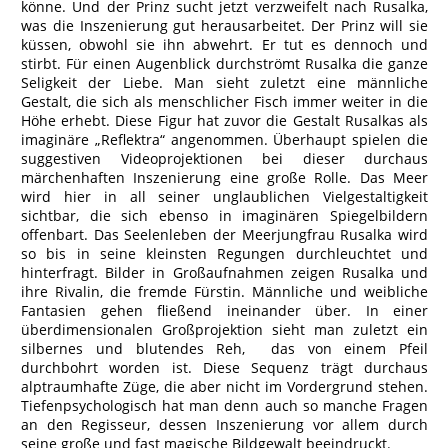
könne. Und der Prinz sucht jetzt verzweifelt nach Rusalka,
was die Inszenierung gut herausarbeitet. Der Prinz will sie
küssen, obwohl sie ihn abwehrt. Er tut es dennoch und
stirbt. Für einen Augenblick durchströmt Rusalka die ganze
Seligkeit der Liebe. Man sieht zuletzt eine männliche
Gestalt, die sich als menschlicher Fisch immer weiter in die
Höhe erhebt. Diese Figur hat zuvor die Gestalt Rusalkas als
imaginäre „Reflektra“ angenommen. Überhaupt spielen die
suggestiven Videoprojektionen bei dieser durchaus
märchenhaften Inszenierung eine große Rolle. Das Meer
wird hier in all seiner unglaublichen Vielgestaltigkeit
sichtbar, die sich ebenso in imaginären Spiegelbildern
offenbart. Das Seelenleben der Meerjungfrau Rusalka wird
so bis in seine kleinsten Regungen durchleuchtet und
hinterfragt. Bilder in Großaufnahmen zeigen Rusalka und
ihre Rivalin, die fremde Fürstin. Männliche und weibliche
Fantasien gehen fließend ineinander über. In einer
überdimensionalen Großprojektion sieht man zuletzt ein
silbernes und blutendes Reh, das von einem Pfeil
durchbohrt worden ist. Diese Sequenz trägt durchaus
alptraumhafte Züge, die aber nicht im Vordergrund stehen.
Tiefenpsychologisch hat man denn auch so manche Fragen
an den Regisseur, dessen Inszenierung vor allem durch
seine große und fast magische Bildgewalt beeindruckt.