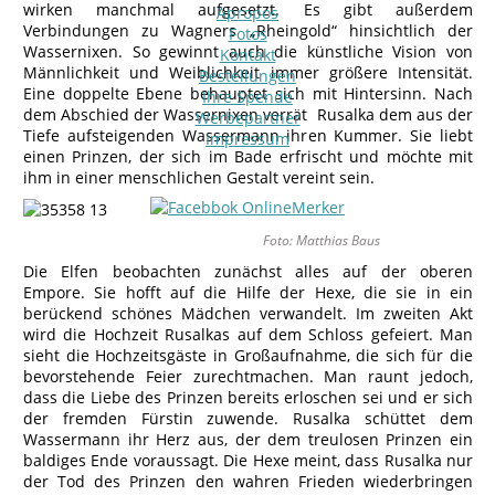
wirken manchmal aufgesetzt. Es gibt außerdem
Apropos
Verbindungen zu Wagners „Rheingold“ hinsichtlich der
Fotos
Wassernixen. So gewinnt auch die künstliche Vision von
Kontakt
Männlichkeit und Weiblichkeit immer größere Intensität.
Bestellungen
Eine doppelte Ebene behauptet sich mit Hintersinn. Nach
Ihre Spende
dem Abschied der Wassernixen verrät Rusalka dem aus der
Werbepartner
Tiefe aufsteigenden Wassermann ihren Kummer. Sie liebt
Impressum
einen Prinzen, der sich im Bade erfrischt und möchte mit
ihm in einer menschlichen Gestalt vereint sein.
Foto: Matthias Baus
Die Elfen beobachten zunächst alles auf der oberen
Empore. Sie hofft auf die Hilfe der Hexe, die sie in ein
berückend schönes Mädchen verwandelt. Im zweiten Akt
wird die Hochzeit Rusalkas auf dem Schloss gefeiert. Man
sieht die Hochzeitsgäste in Großaufnahme, die sich für die
bevorstehende Feier zurechtmachen. Man raunt jedoch,
dass die Liebe des Prinzen bereits erloschen sei und er sich
der fremden Fürstin zuwende. Rusalka schüttet dem
Wassermann ihr Herz aus, der dem treulosen Prinzen ein
baldiges Ende voraussagt. Die Hexe meint, dass Rusalka nur
der Tod des Prinzen den wahren Frieden wiederbringen