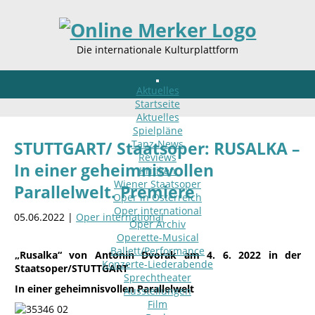
Die internationale Kulturplattform
Aktuelles
Startseite
Aktuelles
Spielpläne
Tanz-News
STUTTGART/ Staatsoper: RUSALKA –
Reviews
In einer geheimnisvollen
Kritiken
Wiener Staatsoper
Parallelwelt. Premiere
Oper in Österreich
Oper international
05.06.2022 |
Oper international
Oper Archiv
Operette-Musical
Ballett/Performance
„Rusalka“ von Antonin Dvorak am 4. 6. 2022 in der
Konzerte-Liederabende
Staatsoper/STUTTGART
Sprechtheater
In einer geheimnisvollen Parallelwelt
Ausstellungen
Film