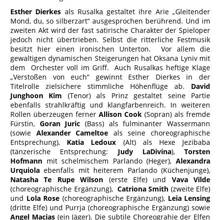
Esther Dierkes
als Rusalka gestaltet ihre Arie „Gleitender
Mond, du, so silberzart“ ausgesprochen berührend. Und im
zweiten Akt wird der fast satirische Charakter der Spieloper
jedoch nicht übertrieben. Selbst die ritterliche Festmusik
besitzt hier einen ironischen Unterton. Vor allem die
gewaltigen dynamischen Steigerungen hat Oksana Lyniv mit
dem Orchester voll im Griff. Auch Rusalkas heftige Klage
„Verstoßen von euch“ gewinnt Esther Dierkes in der
Titelrolle zielsichere stimmliche Höhenflüge ab.
David
Junghoon Kim
(Tenor) als Prinz gestaltet seine Partie
ebenfalls strahlkräftig und klangfarbenreich. In weiteren
Rollen überzeugen ferner
Allison Cook
(Sopran) als fremde
Fürstin,
Goran Juric
(Bass) als fulminanter Wassermann
(sowie
Alexander Cameltoe
als seine choreographische
Entsprechung),
Katia Ledoux
(Alt) als Hexe Jezibaba
(tänzerische Entsprechung:
Judy LaDivina
),
Torsten
Hofmann
mit schelmischem Parlando (Heger),
Alexandra
Urquiola
ebenfalls mit heiterem Parlando (Küchenjunge),
Natasha Te Rupe Wilson
(erste Elfe) und
Vava Vilde
(choreographische Ergänzung),
Catriona Smith
(zweite Elfe)
und
Lola Rose
(choreographische Ergänzung),
Leia Lensing
(dritte Elfe) und Purrja (choreographische Ergänzung) sowie
Angel Macias
(ein Jäger). Die subtile Choreograhie der Elfen