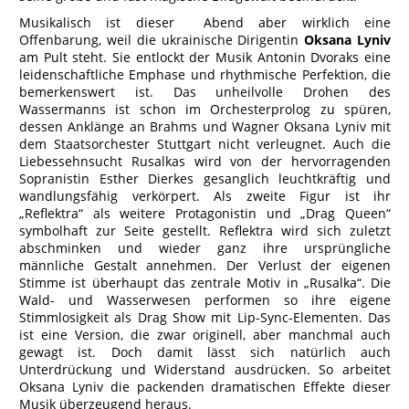
Musikalisch ist dieser Abend aber wirklich eine
Offenbarung, weil die ukrainische Dirigentin
Oksana Lyniv
am Pult steht. Sie entlockt der Musik Antonin Dvoraks eine
leidenschaftliche Emphase und rhythmische Perfektion, die
bemerkenswert ist. Das unheilvolle Drohen des
Wassermanns ist schon im Orchesterprolog zu spüren,
dessen Anklänge an Brahms und Wagner Oksana Lyniv mit
dem Staatsorchester Stuttgart nicht verleugnet. Auch die
Liebessehnsucht Rusalkas wird von der hervorragenden
Sopranistin Esther Dierkes gesanglich leuchtkräftig und
wandlungsfähig verkörpert. Als zweite Figur ist ihr
„Reflektra“ als weitere Protagonistin und „Drag Queen“
symbolhaft zur Seite gestellt. Reflektra wird sich zuletzt
abschminken und wieder ganz ihre ursprüngliche
männliche Gestalt annehmen. Der Verlust der eigenen
Stimme ist überhaupt das zentrale Motiv in „Rusalka“. Die
Wald- und Wasserwesen performen so ihre eigene
Stimmlosigkeit als Drag Show mit Lip-Sync-Elementen. Das
ist eine Version, die zwar originell, aber manchmal auch
gewagt ist. Doch damit lässt sich natürlich auch
Unterdrückung und Widerstand ausdrücken. So arbeitet
Oksana Lyniv die packenden dramatischen Effekte dieser
Musik überzeugend heraus.