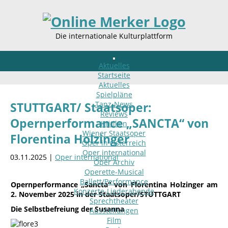
Die internationale Kulturplattform
Aktuelles
Startseite
Aktuelles
Spielpläne
Tanz-News
STUTTGART/ Staatsoper:
Reviews
Opernperformance „SANCTA“ von
Kritiken
Wiener Staatsoper
Florentina Holzinger
Oper in Österreich
Oper international
03.11.2025 |
Oper international
Oper Archiv
Operette-Musical
Ballett/Performance
Opernperformance „Sancta“ von Florentina Holzinger am
Konzerte-Liederabende
2. November 2025 in der Staatsoper/STUTTGART
Sprechtheater
Die Selbstbefreiung der Susanna
Ausstellungen
Film