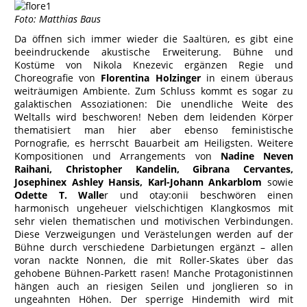
Foto: Matthias Baus
Da öffnen sich immer wieder die Saaltüren, es gibt eine
beeindruckende akustische Erweiterung. Bühne und
Kostüme von Nikola Knezevic ergänzen Regie und
Choreografie von
Florentina Holzinger
in einem überaus
weiträumigen Ambiente. Zum Schluss kommt es sogar zu
galaktischen Assoziationen: Die unendliche Weite des
Weltalls wird beschworen! Neben dem leidenden Körper
thematisiert man hier aber ebenso feministische
Pornografie, es herrscht Bauarbeit am Heiligsten. Weitere
Kompositionen und Arrangements von
Nadine
Neven
Raihani, Christopher Kandelin, Gibrana Cervantes,
Josephinex Ashley Hansis, Karl-Johann Ankarblom
sowie
Odette T. Walle
r und otay:onii beschwören einen
harmonisch ungeheuer vielschichtigen Klangkosmos mit
sehr vielen thematischen und motivischen Verbindungen.
Diese Verzweigungen und Verästelungen werden auf der
Bühne durch verschiedene Darbietungen ergänzt – allen
voran nackte Nonnen, die mit Roller-Skates über das
gehobene Bühnen-Parkett rasen! Manche Protagonistinnen
hängen auch an riesigen Seilen und jonglieren so in
ungeahnten Höhen. Der sperrige Hindemith wird mit