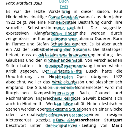
Buch
Foto: Matthias Baus
DVD
Es war die letzte Vorstellung in dieser Saison. Paul
CD
Hindemiths einaktige Oper „Sancta Susanna“ aus dem Jahre
Renate Wagner
1922 zeigt, wie eine Nonne brutale Bestrafung durch ihre
Künstler
sexuelle Selbstbestimmung erfährt. Die suggestiv-
Interviews
expressiven Klangfarben Hindemiths werden durch
SängerInnen
zeitgenössische Kompositionen von Johanna Doderer, Born
DirigentInnen
in Flamez und Stefan Schneider ergänzt. Es ist aber auch
TänzerInnen
ein Akt der Selbstbefreiung der Susanna. Die Staatsoper
InstrumentalsolistInnen
betont, dass es sich hier um keine Verunglimpfung des
Regisseure/Intendanten-etc
Glaubens und der Kirche handeln soll. Von verschiedenen
KomponistInnen
Seiten hatte es in diesem Zusammenhang immer wieder
MusikpädagogInnen
Kritik gegeben. Der Dirigent Fritz Busch hatte die
SchauspielerInnen
Uraufführung von Hindemiths Oper übrigens 1922
Jubilaeen
abgelehnt, weil er das Werk als obszön und blasphemisch
Geburtstage
empfand. Die Situation in einem Nonnenkloster wird mit
In memoriam
liturgischen Kompositionen von Bach, Gounod und
Todestage
Rachmaninow angereichert. Religiöse Gewalt bezieht sich
Künstler-Info
auch in Hindemiths Werk auf Sexualität. Neben lesbischen
Feuilleton
Szenen werden ebenso extreme Situationen an einer Glocke
Themen zur Kultur
oder akrobatische Nummern an einem riesigen
Reflexionen Wr. Staatsoper
Klettergerüst gezeigt. Das
Staatsorchester Stuttgart
Reflexionen
beschwört unter der impulsiven Leitung von
Marit
Reise und Kultur