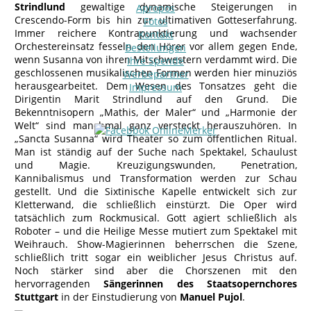
Strindlund
gewaltige dynamische Steigerungen in
Apropos
Crescendo-Form bis hin zur ultimativen Gotteserfahrung.
Fotos
Immer reichere Kontrapunktierung und wachsender
Kontakt
Orchestereinsatz fesseln den Hörer vor allem gegen Ende,
Bestellungen
wenn Susanna von ihren Mitschwestern verdammt wird. Die
Ihre Spende
geschlossenen musikalischen Formen werden hier minuziös
Werbepartner
herausgearbeitet. Dem Wesen des Tonsatzes geht die
Impressum
Dirigentin Marit Strindlund auf den Grund. Die
Bekenntnisopern „Mathis, der Maler“ und „Harmonie der
Welt“ sind manchmal ganz versteckt herauszuhören. In
„Sancta Susanna“ wird Theater so zum öffentlichen Ritual.
Man ist ständig auf der Suche nach Spektakel, Schaulust
und Magie. Kreuzigungswunden, Penetration,
Kannibalismus und Transformation werden zur Schau
gestellt. Und die Sixtinische Kapelle entwickelt sich zur
Kletterwand, die schließlich einstürzt. Die Oper wird
tatsächlich zum Rockmusical. Gott agiert schließlich als
Roboter – und die Heilige Messe mutiert zum Spektakel mit
Weihrauch. Show-Magierinnen beherrschen die Szene,
schließlich tritt sogar ein weiblicher Jesus Christus auf.
Noch stärker sind aber die Chorszenen mit den
hervorragenden
Sängerinnen des Staatsopernchores
Stuttgart
in der Einstudierung von
Manuel Pujol
.