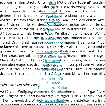
ol,
was in ihm steckt. Unter dem Motto
„Viva l’opera!
“ wurde 
DVD
 Es nahet gen den Tag“ aus der Oper „Die Meistersinger von Nür
CD
Die kontrapunktisch kunstvolle Gestaltungsweise schimmerte a
Renate Wagner
gleitete dann den Chor „Ah, grazie si rendano“ aus „La cleme
Künstler
ozart. Der römische Kaiser Tito soll am Ende des ersten Akt
Interviews
und Sesto ermordet werden. Der Staatsopernchor verdeutliche 
SängerInnen
ra seria voller Wucht. Auch der Chor de la Kermesse „Vin ou b
DirigentInnen
st“ überzeugte mit
Kyung Won Yu
(Bass) aks famoser Wagne
TänzerInnen
Der feine Nerv für die französische Sprachmelodie ging nich
InstrumentalsolistInnen
 „Drig! Drig! Drig!“ aus der Oper „Hoffmanns Erzählungen“ v
Regisseure/Intendanten-etc
Bollacher
als Hermann (Bass),
Heiko Schulz
als Luther (Bass) und
KomponistInnen
imponierte zusammen mit dem Staatsopernchor mit hinr
MusikpädagogInnen
cher Charakteristik. Die Arie „Va pour Kleinzach“ mit Kai Kluge
SchauspielerInnen
Marin als Nathanael (Tenor) fesselte ebenfalls mit glutvoller ges
Jubilaeen
ann überzeugte das dramatisch gestaltete Vorspiel zum vierten A
Geburtstage
lle!“ aus der Oper „Carmen“ von Georges Bizet. Der Staatso
In memoriam
sdrama mit enormer stimmlicher Präsenz und klanglicher Leuchtkra
Todestage
Künstler-Info
Feuilleton
chio. Foto: Matthias Baus
Themen zur Kultur
vertüre zu Wolfgang Amadeus Mozarts „Hochzeit des Figaro“ erw
Reflexionen Wr. Staatsoper
er Dirigent des Staatsorchesters Stuttgart. Der Ausdruck spru
Reflexionen
r. Der harmonische Wirbel riss die Zuhörer unmittelbar mit. Im 
Reise und Kultur
nden Fagotts huschten die Klänge auf den Hörer zu – und nach d