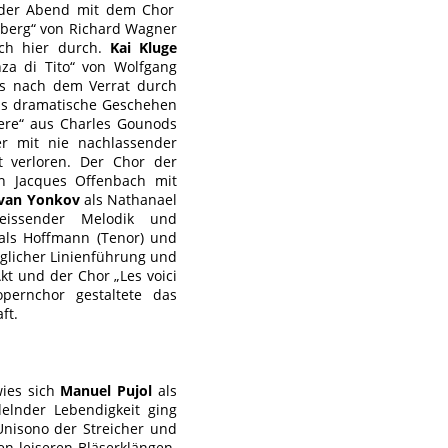
der Abend mit dem Chor
nberg“ von Richard Wagner
uch hier durch.
Kai Kluge
nza di Tito“ von Wolfgang
es nach dem Verrat durch
das dramatische Geschehen
iere“ aus Charles Gounods
r mit nie nachlassender
t verloren. Der Chor der
on Jacques Offenbach mit
Ivan Yonkov
als Nathanael
eissender Melodik und
 als Hoffmann (Tenor) und
anglicher Linienführung und
kt und der Chor „Les voici
pernchor gestaltete das
ft.
ies sich
Manuel Pujol
als
delnder Lebendigkeit ging
Unisono der Streicher und
en leiseren Bläserklängen