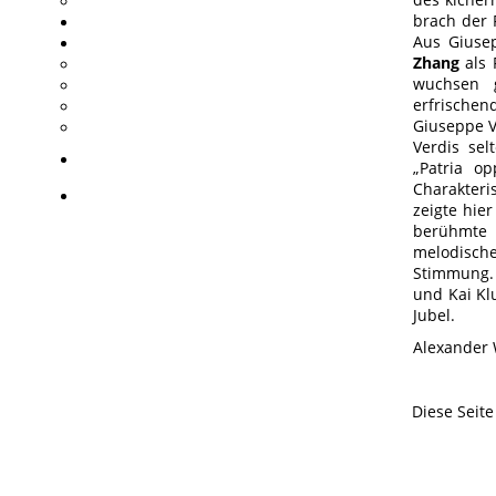
brach der 
Aus Giusep
Zhang
als 
wuchsen 
erfrische
Giuseppe V
Verdis se
„Patria o
Charakteri
zeigte hier
berühmte 
melodisch
Stimmung. 
und Kai Kl
Jubel.
Alexander 
Diese Seit