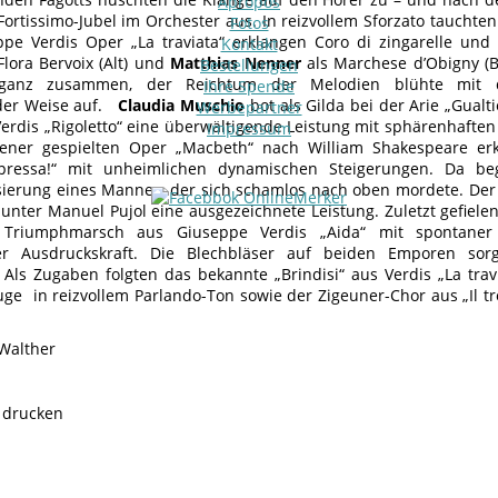
Apropos
Fortissimo-Jubel im Orchester aus. In reizvollem Sforzato tauch
Fotos
pe Verdis Oper „La traviata“ erklangen Coro di zingarelle und
Kontakt
Flora Bervoix (Alt) und
Matthias Nenner
als Marchese d’Obigny (B
Bestellungen
ganz zusammen, der Reichtum der Melodien blühte mit d
Ihre Spende
nder Weise auf.
Claudia Muschio
bot als Gilda bei der Arie „Gual
Werbepartner
erdis „Rigoletto“ eine überwältigende Leistung mit sphärenhafte
Impressum
ltener gespielten Oper „Macbeth“ nach William Shakespeare er
ppressa!“ mit unheimlichen dynamischen Steigerungen. Da be
sierung eines Mannes, der sich schamlos nach oben mordete. Der 
 unter Manuel Pujol eine ausgezeichnete Leistung. Zuletzt gefielen 
Triumphmarsch aus Giuseppe Verdis „Aida“ mit spontaner I
er Ausdruckskraft. Die Blechbläser auf beiden Emporen sorg
Als Zugaben folgten das bekannte „Brindisi“ aus Verdis „La trav
uge in reizvollem Parlando-Ton sowie der Zigeuner-Chor aus „Il tr
Walther
e drucken