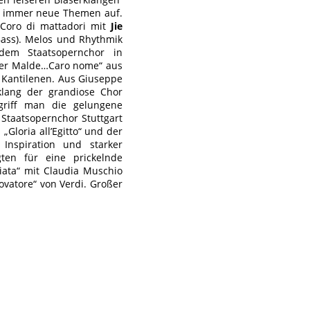
ten immer neue Themen auf.
 Coro di mattadori mit
Jie
ass). Melos und Rhythmik
em Staatsopernchor in
tier Malde…Caro nome“ aus
n Kantilenen. Aus Giuseppe
klang der grandiose Chor
griff man die gelungene
Staatsopernchor Stuttgart
„Gloria all’Egitto“ und der
nspiration und starker
ten für eine prickelnde
iata“ mit Claudia Muschio
ovatore“ von Verdi. Großer