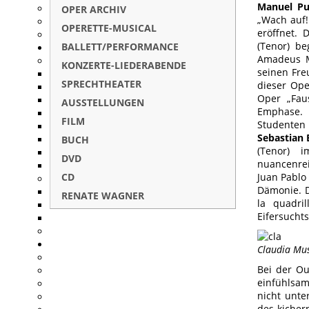
Manuel Puj
OPER ARCHIV
„Wach auf!
OPERETTE-MUSICAL
eröffnet. 
(Tenor) be
BALLETT/PERFORMANCE
Amadeus M
KONZERTE-LIEDERABENDE
seinen Fre
SPRECHTHEATER
dieser Ope
Oper „Fau
AUSSTELLUNGEN
Emphase. 
FILM
Studenten
Sebastian 
BUCH
(Tenor) 
DVD
nuancenrei
CD
Juan Pablo 
Dämonie. D
RENATE WAGNER
la quadri
Eifersucht
Claudia Mus
Bei der Ou
einfühlsam
nicht unte
des kicher