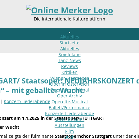
Die internationale Kulturplattform
Aktuelles
Startseite
Aktuelles
Spielpläne
Tanz-News
Reviews
Kritiken
Wiener Staatsoper
GART/ Staatsoper: NEUJAHRSKONZERT de
Oper in Österreich
a“ – mit geballter Wucht.
Oper international
Oper Archiv
 |
Konzert/Liederabende
Operette-Musical
Ballett/Performance
Konzerte-Liederabende
nzert am 1.1.2025 in der Staatsoper/STUTTGART
Sprechtheater
Ausstellungen
ter Wucht
Film
mal zeigte der
f
ulminante
Staatsopernchor Stuttgart
unter der el
Buch