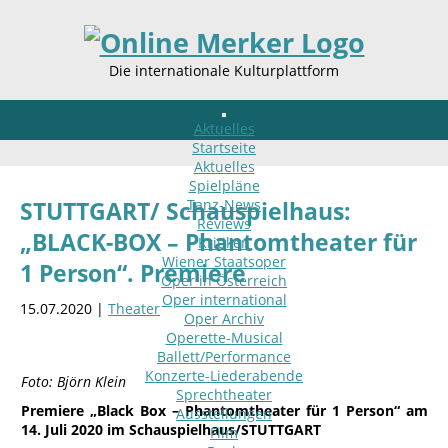
Die internationale Kulturplattform
Aktuelles
Startseite
Aktuelles
Spielpläne
Tanz-News
STUTTGART/ Schauspielhaus:
Reviews
„BLACK-BOX – Phantomtheater für
Kritiken
Wiener Staatsoper
1 Person“. Premiere
Oper in Österreich
Oper international
15.07.2020 |
Theater
Oper Archiv
Operette-Musical
Ballett/Performance
Konzerte-Liederabende
Foto: Björn Klein
Sprechtheater
Premiere „Black Box – Phantomtheater für 1 Person“ am
Ausstellungen
14. Juli 2020 im Schauspielhaus/STUTTGART
Film