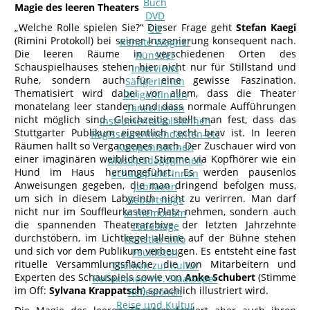
Buch
Magie des leeren Theaters
DVD
„Welche Rolle spielen Sie?“ Dieser Frage geht
Stefan Kaegi
CD
(Rimini Protokoll) bei seiner Inszenierung konsequent nach.
Renate Wagner
Die leeren Räume in verschiedenen Orten des
Künstler
Schauspielhauses stehen hier nicht nur für Stillstand und
Interviews
Ruhe, sondern auch für eine gewisse Faszination.
SängerInnen
Thematisiert wird dabei vor allem, dass die Theater
DirigentInnen
monatelang leer standen und dass normale Aufführungen
TänzerInnen
nicht möglich sind. Gleichzeitig stellt man fest, dass das
InstrumentalsolistInnen
Stuttgarter Publikum eigentlich recht brav ist. In leeren
Regisseure/Intendanten-etc
Räumen hallt so Vergangenes nach. Der Zuschauer wird von
KomponistInnen
einer imaginären weiblichen Stimme via Kopfhörer wie ein
MusikpädagogInnen
Hund im Haus herumgeführt. Es werden pausenlos
SchauspielerInnen
Anweisungen gegeben, die man dringend befolgen muss,
Jubilaeen
um sich in diesem Labyrinth nicht zu verirren. Man darf
Geburtstage
nicht nur im Souffleurkasten Platz nehmen, sondern auch
In memoriam
die spannenden Theaterarchive der letzten Jahrzehnte
Todestage
durchstöbern, im Lichtkegel alleine auf der Bühne stehen
Künstler-Info
und sich vor dem Publikum verbeugen. Es entsteht eine fast
Feuilleton
rituelle Versammlungsfläche, die von Mitarbeitern und
Themen zur Kultur
Experten des Schauspiels sowie von
Anke Schubert
(Stimme
Reflexionen Wr. Staatsoper
im Off:
Sylvana Krappatsch
) sprachlich illustriert wird.
Reflexionen
Reise und Kultur