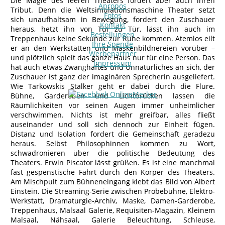
Die Magie des leeren Theaters fordert aber auch ihren
Apropos
Tribut. Denn die Weltsimulationsmaschine Theater setzt
Fotos
sich unaufhaltsam in Bewegung, fordert den Zuschauer
Kontakt
heraus, hetzt ihn von Tür zu Tür, lässt ihn auch im
Bestellungen
Treppenhaus keine Sekunde zur Ruhe kommen. Atemlos eilt
Ihre Spende
er an den Werkstätten und Maskenbildnereien vorüber –
Werbepartner
und plötzlich spielt das ganze Haus nur für eine Person. Das
Impressum
hat auch etwas Zwanghaftes und Unnatürliches an sich, der
Zuschauer ist ganz der imaginären Sprecherin ausgeliefert.
Wie Tarkowskis Stalker geht er dabei durch die Flure.
Bühne, Garderoben und Lichtbrücken lassen die
Räumlichkeiten vor seinen Augen immer unheimlicher
verschwimmen. Nichts ist mehr greifbar, alles fließt
auseinander und soll sich dennoch zur Einheit fügen.
Distanz und Isolation fordert die Gemeinschaft geradezu
heraus. Selbst Philosophinnen kommen zu Wort,
schwadronieren über die politische Bedeutung des
Theaters. Erwin Piscator lässt grüßen. Es ist eine manchmal
fast gespenstische Fahrt durch den Körper des Theaters.
Am Mischpult zum Bühneneingang klebt das Bild von Albert
Einstein. Die Streaming-Serie zwischen Probebühne, Elektro-
Werkstatt, Dramaturgie-Archiv, Maske, Damen-Garderobe,
Treppenhaus, Malsaal Galerie, Requisiten-Magazin, Kleinem
Malsaal, Nähsaal, Galerie Beleuchtung, Schleuse,