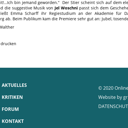
eit!…Ich bin jemand geworden.“ Der Stier scheint sich auf dem el
d die suggestive Musik von
Jel Woschni
passt sich dem Geschehe
hließt Emma Scharff ihr Regiestudium an der Akademie für D
g ab. Beim Publikum kam die Premiere sehr gut an: Jubel, tosen
Walther
e drucken
AKTUELLES
© 2020 Onlin
KRITIKEN
Website by
gr
DATENSCHUT
FORUM
KONTAKT