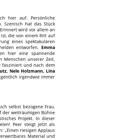
ch hier auf. Persönliche
n. Szenisch hat das Stück
rinnert wird vor allem an
ist, die von einem Ritt auf
rung eines spektakulären
ihelden entworfen.
Emma
en hier eine spannende
en Menschen unserer Zeit.
le fasziniert und nach dem
Butz, Nele Holzmann, Lina
eigentlich irgendwie immer
sich selbst bezogene Frau,
auf der weiträumigen Bühne
isches Projekt. In dieser
en! Peer steigt jetzt als
n: „Einen riesigen Applaus
verwertbares Material und