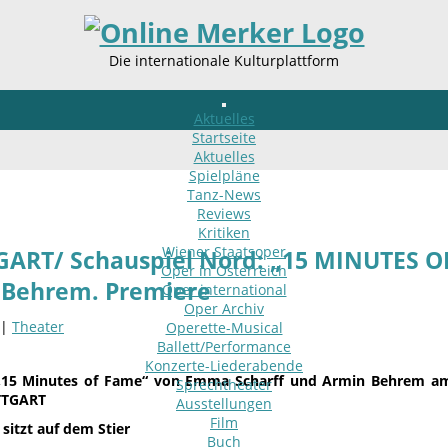
Die internationale Kulturplattform
Aktuelles
Startseite
Aktuelles
Spielpläne
Tanz-News
Reviews
Kritiken
Wiener Staatsoper
GART/ Schauspiel Nord: „15 MINUTES O
Oper in Österreich
 Behrem. Premiere
Oper international
Oper Archiv
 |
Theater
Operette-Musical
Ballett/Performance
Konzerte-Liederabende
„15 Minutes of Fame“ von Emma Scharff und Armin Behrem am 
Sprechtheater
TTGART
Ausstellungen
Film
 sitzt auf dem Stier
Buch