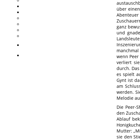
austauschb
über einen
Abenteuer
Zuschauern
ganz bewus
und gnade
Landsleut
Inszenieru
manchmal a
wenn Peer 
verliert s
durch. Das 
es spielt 
Gynt ist d
am Schluss
werden. Si
Melodie au
Die Peer-S
den Zuschau
Ablauf bek
Honigkuche
Mutter: „Mi
sie den St