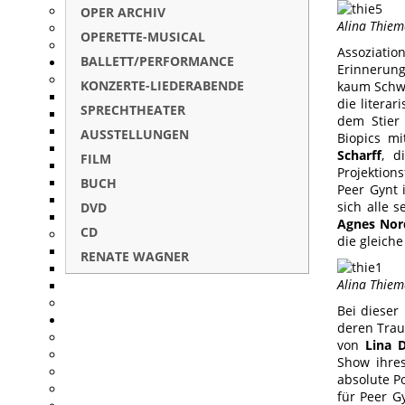
OPER ARCHIV
Alina Thiem
OPERETTE-MUSICAL
Assoziati
BALLETT/PERFORMANCE
Erinnerung
KONZERTE-LIEDERABENDE
kaum Schwä
die literar
SPRECHTHEATER
dem Stier
AUSSTELLUNGEN
Biopics m
Scharff
, d
FILM
Projektion
BUCH
Peer Gynt 
sich alle 
DVD
Agnes Nor
CD
die gleiche
RENATE WAGNER
Alina Thiem
Bei dieser
deren Trau
von
Lina 
Show ihres
absolute P
für Peer G