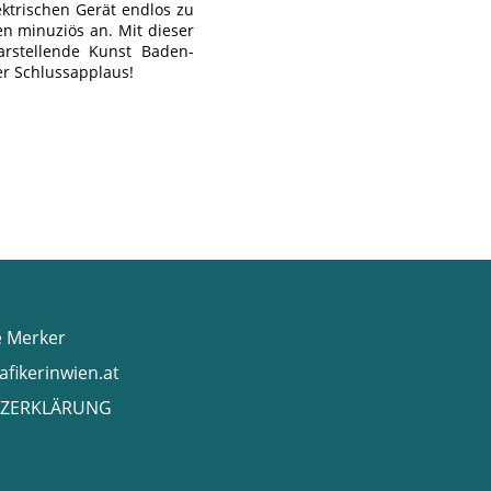
ektrischen Gerät endlos zu
n minuziös an. Mit dieser
arstellende Kunst Baden-
der Schlussapplaus!
e Merker
afikerinwien.at
ZERKLÄRUNG