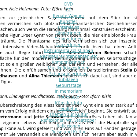
DVD
ann, Nele Holzmann. Foto: Björn Klein
CD
Renate Wagner
onen zur griechischen Sage von Europa auf dem Stier tun si
Künstler
en vermischen sich plötzlich mit phantastischen Geschehnisse
Interviews
chen, auch wenn die Handlung manchmal konstruiert erscheint. E
SängerInnen
ische Figur „Peer Gynt“ von Henrik Ibsen, die hier eine blonde Frau 
DirigentInnen
 träumt. Die Phantasma des Ichs vermischen sich zur Inszenie
TänzerInnen
it intensiven Video-Nahaufnahmen. Henrik Ibsen hat einen Ant
InstrumentalsolistInnen
ie auch Regie führt, und ihr Mitautor
Armin Behrem
schaff
Regisseure/Intendanten-etc
sfläche für den modernen Geltungsdrang und den selbstsüchtig
KomponistInnen
ist so ein großer weiblicher Star bei Film und Fernsehen, der al
MusikpädagogInnen
sehnen. Die einfühlsamen und originellen Darstellerinnen
Stella 
SchauspielerInnen
dhausen
und
Alina Thiemann
spalten sich dabei auf, sind aber 
Jubilaeen
 Figur.
Geburtstage
In memoriam
ann, Lina Agnes Nordhausen, Stella Butz. Foto: Björn Klein
Todestage
Künstler-Info
 Überschreibung des Klassikers ist Peer Gynt eine sehr stark auf 
Feuilleton
m vom Erfolg mit dem einzigen Wort „Ich“ beginnt. Sie entwirft 
Themen zur Kultur
Determann
und
Jette Schwabe
ihr glamouröses Leben als fantast
Reflexionen Wr. Staatsoper
 eigenen Lebens darf keine andere als Peer die Hauptrolle spiel
Reflexionen
op-Ikone auf, wird gefeiert und von ihren Fans auf Händen getrage
Reise und Kultur
ynt!“ Sie verwandelt die Menschen um sich herum aber auch in 