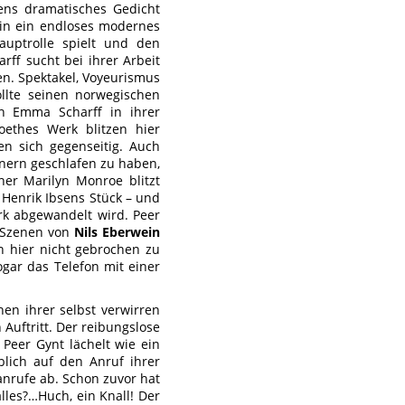
ens dramatisches Gedicht
in ein endloses modernes
auptrolle spielt und den
ff sucht bei ihrer Arbeit
n. Spektakel, Voyeurismus
llte seinen norwegischen
ch Emma Scharff in ihrer
oethes Werk blitzen hier
en sich gegenseitig. Auch
nnern geschlafen zu haben,
ner Marilyn Monroe blitzt
n Henrik Ibsens Stück – und
rk abgewandelt wird. Peer
o-Szenen von
Nils Eberwein
h hier nicht gebrochen zu
ogar das Telefon mit einer
en ihrer selbst verwirren
 Auftritt. Der reibungslose
 Peer Gynt lächelt wie ein
blich auf den Anruf ihrer
nanrufe ab. Schon zuvor hat
lles?…Huch, ein Knall! Der