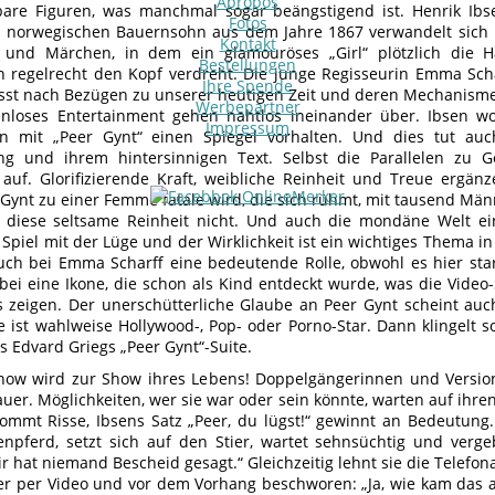
Apropos
are Figuren, was manchmal sogar beängstigend ist. Henrik Ibs
Fotos
 norwegischen Bauernsohn aus dem Jahre 1867 verwandelt sich 
Kontakt
 und Märchen, in dem ein glamouröses „Girl“ plötzlich die H
Bestellungen
 regelrecht den Kopf verdreht. Die junge Regisseurin Emma Schar
Ihre Spende
st nach Bezügen zu unserer heutigen Zeit und deren Mechanisme
Werbepartner
nloses Entertainment gehen nahtlos ineinander über. Ibsen wo
Impressum
en mit „Peer Gynt“ einen Spiegel vorhalten. Und dies tut au
ng und ihrem hintersinnigen Text. Selbst die Parallelen zu G
uf. Glorifizierende Kraft, weibliche Reinheit und Treue ergänz
Gynt zu einer Femme fatale wird, die sich rühmt, mit tausend Mä
ie diese seltsame Reinheit nicht. Und auch die mondäne Welt ei
Spiel mit der Lüge und der Wirklichkeit ist ein wichtiges Thema i
auch bei Emma Scharff eine bedeutende Rolle, obwohl es hier sta
abei eine Ikone, die schon als Kind entdeckt wurde, was die Vide
 zeigen. Der unerschütterliche Glaube an Peer Gynt scheint auc
e ist wahlweise Hollywood-, Pop- oder Porno-Star. Dann klingelt s
s Edvard Griegs „Peer Gynt“-Suite.
how wird zur Show ihres Lebens! Doppelgängerinnen und Version
er. Möglichkeiten, wer sie war oder sein könnte, warten auf ihren
ommt Risse, Ibsens Satz „Peer, du lügst!“ gewinnt an Bedeutung.
npferd, setzt sich auf den Stier, wartet sehnsüchtig und verge
r hat niemand Bescheid gesagt.“ Gleichzeitig lehnt sie die Telefo
ier per Video und vor dem Vorhang beschworen: „Ja, wie kam das a