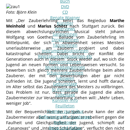
Buch
DVD
Foto: Björn Klein
CD
Renate Wagner
Mit „Der Zauberlehrling“ kehrt das Regieduo
Marthe
Künstler
Meinhold
und
Marius Schötz
nach Stuttgart zurück. Bei
Interviews
diesem abwechslungsreichen Musical steht Johann
SängerInnen
Wolfgang von Goethes Ballade vom Zauberlehrling im
DirigentInnen
Mittelpunkt, der sich in Abwesenheit seines Meisters
TänzerInnen
unerlaubterweise am Zaubern probiert und dabei
InstrumentalsolistInnen
katastrophal scheitert. Dabei bricht der Konflikt der
Regisseure/Intendanten-etc
Generationen auch in diesem Stück wieder auf, wo sich die
KomponistInnen
Jugend an neuen Formen und Lebensweisen versucht. So
MusikpädagogInnen
bewerben sich gleich mehrere Zauberlehrlinge beim alten
SchauspielerInnen
Zauberer, der mit den Bewerbungen aber gar nicht
Jubilaeen
zufrieden ist. Die Jugend scheitert, lernt und hofft darauf,
Geburtstage
im Alter selbst das Zauberwerk des Meisters zu vollbringen.
In memoriam
Das Problem ist nur, dass gerade die Jugend die alten
Todestage
Zaubermeister zur Verantwortung ziehen will: „Mehr Leben,
Künstler-Info
weniger Job“.
Feuilleton
Themen zur Kultur
Mit der Bequemlichkeit der jungen Leute kann der alte
Reflexionen Wr. Staatsoper
Zaubermeister aber wenig anfangen, er rebelliert gegen die
Reflexionen
Faulheit und Gleichgültigkeit der Jugend, schimpft auf
Reise und Kultur
„Casanovas“ und „Internet-Scharlatane“, verflucht den nicht