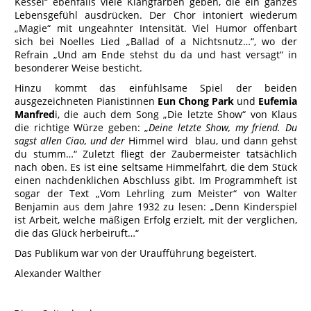
Kessel“ ebenfalls viele Klangfarben geben, die ein ganzes
Lebensgefühl ausdrücken. Der Chor intoniert wiederum
„Magie“ mit ungeahnter Intensität. Viel Humor offenbart
sich bei Noelles Lied „Ballad of a Nichtsnutz…“, wo der
Refrain „Und am Ende stehst du da und hast versagt“ in
besonderer Weise besticht.
Hinzu kommt das einfühlsame Spiel der beiden
ausgezeichneten Pianistinnen
Eun Chong Park
und
Eufemia
Manfred
i, die auch dem Song „Die letzte Show“ von Klaus
die richtige Würze geben: „
Deine letzte Show, my friend. Du
sagst allen Ciao, und der
Himmel wird blau, und dann gehst
du stumm…“ Zuletzt fliegt der Zaubermeister tatsächlich
nach oben. Es ist eine seltsame Himmelfahrt, die dem Stück
einen nachdenklichen Abschluss gibt. Im Programmheft ist
sogar der Text „Vom Lehrling zum Meister“ von Walter
Benjamin aus dem Jahre 1932 zu lesen: „Denn Kinderspiel
ist Arbeit, welche mäßigen Erfolg erzielt, mit der verglichen,
die das Glück herbeiruft…“
Das Publikum war von der Uraufführung begeistert.
Alexander Walther