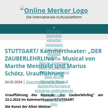
Die internationale Kulturplattform
Aktuelles
Startseite
Aktuelles
Spielpläne
Tanz-News
STUTTGART/ Kammertheater: „DER
Reviews
ZAUBERLEHRLING“ – Musical von
Kritiken
Wiener Staatsoper
Marthe Meinhold und Marius
Oper in Österreich
Schötz. Uraufführung
Oper international
Oper Archiv
Operette-Musical
24.02.2024 |
Operette/Musical/Show
Ballett/Performance
Konzerte-Liederabende
Uraufführung des Musicals „Der Zauberlehrling“ am
Sprechtheater
23.2.2024 im Kammertheater/STUTTGART
Ausstellungen
Film
Die Kunst der Alten Meister