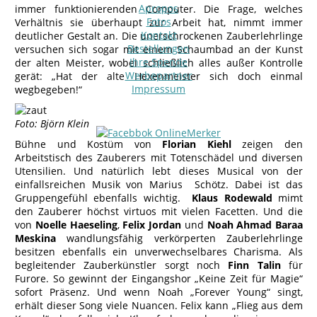
Apropos
immer funktionierenden Computer. Die Frage, welches
Fotos
Verhältnis sie überhaupt zur Arbeit hat, nimmt immer
Kontakt
deutlicher Gestalt an. Die unerschrockenen Zauberlehrlinge
Bestellungen
versuchen sich sogar mit einem Schaumbad an der Kunst
Ihre Spende
der alten Meister, wobei schließlich alles außer Kontrolle
Werbepartner
gerät: „Hat der alte Hexenmeister sich doch einmal
Impressum
wegbegeben!“
Foto: Björn Klein
Bühne und Kostüm von
Florian Kiehl
zeigen den
Arbeitstisch des Zauberers mit Totenschädel und diversen
Utensilien. Und natürlich lebt dieses Musical von der
einfallsreichen Musik von Marius Schötz. Dabei ist das
Gruppengefühl ebenfalls wichtig.
Klaus
Rodewald
mimt
den Zauberer höchst virtuos mit vielen Facetten. Und die
von
Noelle Haeseling
,
Felix Jordan
und
Noah Ahmad Baraa
Meskina
wandlungsfähig verkörperten Zauberlehrlinge
besitzen ebenfalls ein unverwechselbares Charisma. Als
begleitender Zauberkünstler sorgt noch
Finn Talin
für
Furore. So gewinnt der Eingangshor „Keine Zeit für Magie“
sofort Präsenz. Und wenn Noah „Forever Young“ singt,
erhält dieser Song viele Nuancen. Felix kann „Flieg aus dem