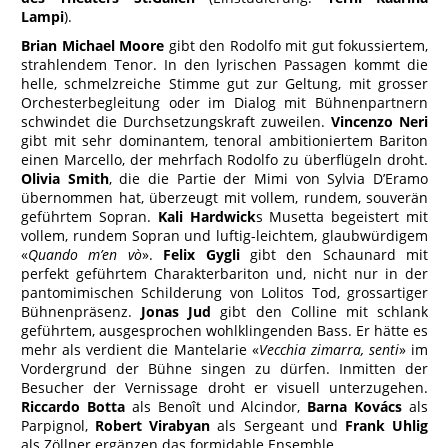
Lampi
).
Brian Michael Moore
gibt den Rodolfo mit gut fokussiertem,
strahlendem Tenor. In den lyrischen Passagen kommt die
helle, schmelzreiche Stimme gut zur Geltung, mit grosser
Orchesterbegleitung oder im Dialog mit Bühnenpartnern
schwindet die Durchsetzungskraft zuweilen.
Vincenzo Neri
gibt mit sehr dominantem, tenoral ambitioniertem Bariton
einen Marcello, der mehrfach Rodolfo zu überflügeln droht.
Olivia Smith
, die die Partie der Mimi von Sylvia D’Eramo
übernommen hat, überzeugt mit vollem, rundem, souverän
geführtem Sopran.
Kali Hardwick
s Musetta begeistert mit
vollem, rundem Sopran und luftig-leichtem, glaubwürdigem
«
Quando m’en vò
».
Felix Gygli
gibt den Schaunard mit
perfekt geführtem Charakterbariton und, nicht nur in der
pantomimischen Schilderung von Lolitos Tod, grossartiger
Bühnenpräsenz.
Jonas Jud
gibt den Colline mit schlank
geführtem, ausgesprochen wohlklingenden Bass. Er hätte es
mehr als verdient die Mantelarie «
Vecchia zimarra, senti
» im
Vordergrund der Bühne singen zu dürfen. Inmitten der
Besucher der Vernissage droht er visuell unterzugehen.
Riccardo Botta
als Benoît und Alcindor,
Barna Kovács
als
Parpignol,
Robert Virabyan
als Sergeant und
Frank Uhlig
als Zöllner ergänzen das formidable Ensemble.