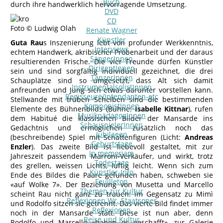
Buch
durch ihre handwerklich hervorragende Umsetzung.
DVD
CD
Foto © Ludwig Olah
Renate Wagner
Künstler
Guta Rau
s Inszenierung lebt von profunder Werkkenntnis,
Interviews
echtem Handwerk, akribischer Probenarbeit und der daraus
SängerInnen
resultierenden Frische. Die vier Freunde dürfen Künstler
DirigentInnen
sein und sind sorgfältig individuell gezeichnet, die drei
TänzerInnen
Schauplätze sind so umgesetzt, dass Alt sich damit
InstrumentalsolistInnen
anfreunden und Jung sich etwas darunter vorstellen kann.
Regisseure/Intendanten-etc
Stellwände mit trüben Scheiben sind die bestimmenden
KomponistInnen
Elemente des Bühnenbilds (Bühne:
Isabelle Kittnar
), rufen
MusikpädagogInnen
dem Habitué die klassischen Bilder der Mansarde ins
SchauspielerInnen
Gedächtnis und ermöglichen zusätzlich noch das
Jubilaeen
(beschreibende) Spiel mit Schattenfiguren (Licht:
Andreas
Geburtstage
Enzler
). Das zweite Bild ist liebevoll gestaltet, mit zur
In memoriam
Jahreszeit passendem Marroni-Verkäufer, und wirkt, trotz
Todestage
des grellen, weissen Lichts, luftig leicht. Wenn sich zum
Künstler-Info
Ende des Bildes die Paare gefunden haben, schweben sie
Feuilleton
«auf Wolke 7». Der Beziehung von Musetta und Marcello
Themen zur Kultur
scheint Rau nicht ganz zu trauen: im Gegensatz zu Mimì
Reflexionen Wr. Staatsoper
und Rodolfo sitzen sie getrennt. Das vierte Bild findet immer
Reflexionen
noch in der Mansarde statt. Diese ist nun aber, denn
Reise und Kultur
Rodolfo und Marcello «haben es geschafft», zur Galerie