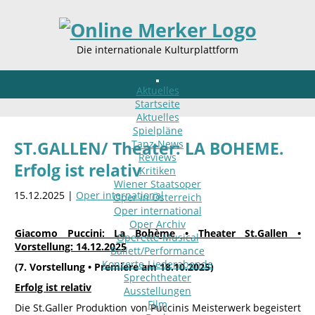
Die internationale Kulturplattform
Aktuelles
Startseite
Aktuelles
Spielpläne
Tanz-News
ST.GALLEN/ Theater: LA BOHEME.
Reviews
Erfolg ist relativ
Kritiken
Wiener Staatsoper
15.12.2025 |
Oper international
Oper in Österreich
Oper international
Oper Archiv
Giacomo Puccini: La Bohème • Theater St.Gallen •
Operette-Musical
Vorstellung: 14.12.2025
Ballett/Performance
Konzerte-Liederabende
(7. Vorstellung • Premiere am 18.10.2025)
Sprechtheater
Erfolg ist relativ
Ausstellungen
Film
Die St.Galler Produktion von Puccinis Meisterwerk begeistert