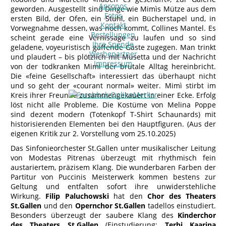
Apropos
geworden. Ausgestellt sind Dinge wie Mimìs Mütze aus dem
Fotos
ersten Bild, der Ofen, ein Stuhl, ein Bücherstapel und, in
Kontakt
Vorwegnahme dessen, was noch kommt, Collines Mantel. Es
Bestellungen
scheint gerade eine Vernissage zu laufen und so sind
Ihre Spende
geladene, voyeuristisch gaffende Gäste zugegen. Man trinkt
Werbepartner
und plaudert – bis plötzlich mit Musetta und der Nachricht
Impressum
von der todkranken Mimi der brutale Alltag hereinbricht.
Die «feine Gesellschaft» interessiert das überhaupt nicht
und so geht der «courant normal» weiter. Mimì stirbt im
Kreis ihrer Freunde zusammengekauert in einer Ecke. Erfolg
löst nicht alle Probleme. Die Kostüme von Melina Poppe
sind dezent modern (Totenkopf T-Shirt Schaunards) mit
historisierenden Elementen bei den Hauptfiguren. (Aus der
eigenen Kritik zur 2. Vorstellung vom 25.10.2025)
Das Sinfonieorchester St.Gallen unter musikalischer Leitung
von Modestas Pitrenas überzeugt mit rhythmisch fein
austariertem, präzisem Klang. Die wunderbaren Farben der
Partitur von Puccinis Meisterwerk kommen bestens zur
Geltung und entfalten sofort ihre unwiderstehliche
Wirkung.
Filip Paluchowski
hat den
Chor des Theaters
St.Gallen
und den
Opernchor St.Gallen
tadellos einstudiert.
Besonders überzeugt der saubere Klang des
Kinderchor
des Theaters St.Gallen
(Einstudierung:
Terhi Kaarina