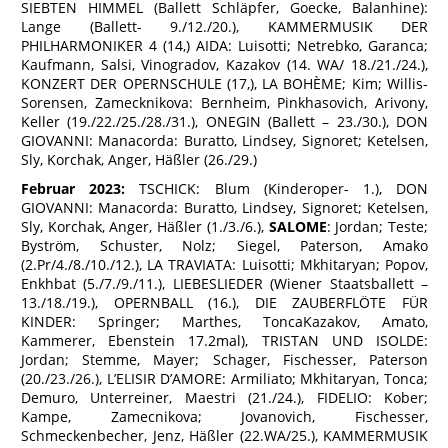
SIEBTEN HIMMEL (Ballett Schläpfer, Goecke, Balanhine):
Lange (Ballett- 9./12./20.), KAMMERMUSIK DER
PHILHARMONIKER 4 (14,) AIDA: Luisotti; Netrebko, Garanca;
Kaufmann, Salsi, Vinogradov, Kazakov (14. WA/ 18./21./24.),
KONZERT DER OPERNSCHULE (17,), LA BOHÈME; Kim; Willis-
Sorensen, Zamecknikova: Bernheim, Pinkhasovich, Arivony,
Keller (19./22./25./28./31.), ONEGIN (Ballett – 23./30.), DON
GIOVANNI: Manacorda: Buratto, Lindsey, Signoret; Ketelsen,
Sly, Korchak, Anger, Häßler (26./29.)
Februar 2023:
TSCHICK: Blum (Kinderoper- 1.), DON
GIOVANNI: Manacorda: Buratto, Lindsey, Signoret; Ketelsen,
Sly, Korchak, Anger, Häßler (1./3./6.),
SALOME
: Jordan; Teste;
Byström, Schuster, Nolz; Siegel, Paterson, Amako
(2.Pr/4./8./10./12.), LA TRAVIATA: Luisotti; Mkhitaryan; Popov,
Enkhbat (5./7./9./11.), LIEBESLIEDER (Wiener Staatsballett –
13./18./19.), OPERNBALL (16.), DIE ZAUBERFLÖTE FÜR
KINDER: Springer; Marthes, ToncaKazakov, Amato,
Kammerer, Ebenstein 17.2mal), TRISTAN UND ISOLDE:
Jordan; Stemme, Mayer; Schager, Fischesser, Paterson
(20./23./26.), L’ELISIR D’AMORE: Armiliato; Mkhitaryan, Tonca;
Demuro, Unterreiner, Maestri (21./24.), FIDELIO: Kober;
Kampe, Zamecnikova; Jovanovich, Fischesser,
Schmeckenbecher, Jenz, Häßler (22.WA/25.), KAMMERMUSIK