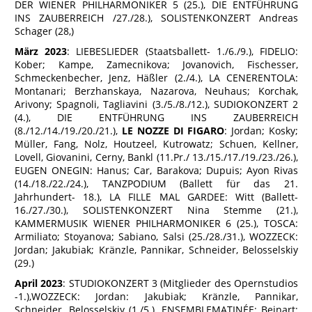
DER WIENER PHILHARMONIKER 5 (25.), DIE ENTFÜHRUNG
INS ZAUBERREICH /27./28.), SOLISTENKONZERT Andreas
Schager (28,)
März 2023
: LIEBESLIEDER (Staatsballett- 1./6./9.), FIDELIO:
Kober; Kampe, Zamecnikova; Jovanovich, Fischesser,
Schmeckenbecher, Jenz, Häßler (2./4.), LA CENERENTOLA:
Montanari; Berzhanskaya, Nazarova, Neuhaus; Korchak,
Arivony; Spagnoli, Tagliavini (3./5./8./12.), SUDIOKONZERT 2
(4.), DIE ENTFÜHRUNG INS ZAUBERREICH
(8./12./14./19./20./21.),
LE NOZZE DI FIGARO
: Jordan; Kosky;
Müller, Fang, Nolz, Houtzeel, Kutrowatz; Schuen, Kellner,
Lovell, Giovanini, Cerny, Bankl (11.Pr./ 13./15./17./19./23./26.),
EUGEN ONEGIN: Hanus; Car, Barakova; Dupuis; Ayon Rivas
(14./18./22./24.), TANZPODIUM (Ballett für das 21.
Jahrhundert- 18.), LA FILLE MAL GARDEE: Witt (Ballett-
16./27./30.), SOLISTENKONZERT Nina Stemme (21.),
KAMMERMUSIK WIENER PHILHARMONIKER 6 (25.), TOSCA:
Armiliato; Stoyanova; Sabiano, Salsi (25./28./31.), WOZZECK:
Jordan; Jakubiak; Kränzle, Pannikar, Schneider, Belosselskiy
(29.)
April 2023
: STUDIOKONZERT 3 (Mitglieder des Opernstudios
-1.),WOZZECK: Jordan: Jakubiak; Kränzle, Pannikar,
Schneider, Belosselskiy (1./5.), ENSEMBLEMATINÉE: Beinart;