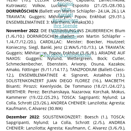
Apropos
Kutrowatz; Volkov, Luciano, Esposito (21./25./28./30.),
Fotos
DORNRÖSCHEN
(Ballett von Martin Schläpfer- 24.UA, 26.), LA
Kontakt
TRAVIATA: Guggeis; Mkhitaryan, Popov, Enkhbat (29./31.),
Bestellungen
ENSEMBLEMATINEE 3: Marthens, Amako(30.)
Ihre Spende
November 2022
: DIE ENTFÜHRUNG INS ZAUBERREICH: Blum
Werbepartner
(1./6./10.) DORNRÖSCHEN (Ballett von Martin Schläpfer –
Impressum
1./4./7./12./20.), CARDILLAC: Meister; Boecker, Houtzeel;
Konieczny, Siegl, Bankl, Jenz (2.WA/5./10./13.). LA TRAVIATA:
Guggeis; Mkhitaryan, Popov, Enkhbat (3./6./8.), ARIADNE AUF
NAXOS: Guggeis; Nylund, Wettergreen, Bock; Cutler,
Schmeckenbecher, Ebenstein, Arivony, Osuna, Kazakov,
Amako, Föttinger (9./11./14.17.), TANZPODIUM (Ballett-Class-
12.), ENSEMBLEMATINEE 4: Signoret, Astakhov (13.),
SOLISTENKONZERT JUAN DIEGO FLOREZ (16.), MACBETH:
Bisanti; Pirozzi; Keenlyside, De Tommaso (18./21./24./27.),
WERTHER: Perez; Berzhanskaya, Nazarova; Korchak, Mokus,
Kammerer (19./22./25.29.), TOSCA: Sagripanti; Nylund; La
Colla, Schrott (23./26.), ANDREA CHENIER: Lanzilotta; Agresta;
Kaufmann, C.Alvarez (30.WA)
Dezember 2022
: SOLISTENKONZERT: Boesch (1.), TOSCA:
Sapgripanti, Nylund; La Colla, Schrott (2./5.), ANDREA
CHENIER: Lanzilotta; Agresta; Kaufmann, C. Alvarez (3./6./9.),