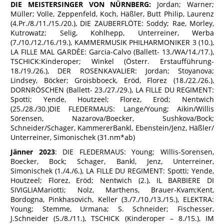
DIE MEISTERSINGER VON NÜRNBERG:
Jordan; Warner;
Müller; Volle, Zeppenfeld, Koch, Häßler, Butt Philip, Laurenz
(4.Pr./8./11./15./20.), DIE ZAUBERFLÖTE: Soddy; Rae, Morley,
Kutrowatz; Selig, Kohlhepp, Unterreiner, Werba
(7./10./12./16./19.), KAMMERMUSIK PHILHARMONIKER 3 (10.),
LA FILLE MAL GARDÉE: Garcia-Calvo (Ballett- 13./WA/14./17.),
TSCHICK:Kinderoper; Winkel (Österr. Erstaufführung-
18./19./26.), DER ROSENKAVALIER: Jordan; Stoyanova;
Lindsey, Böcker; Groisbboeck, Eröd, Florez (18./22./26.),
DORNRÖSCHEN (Ballett- 23./27./29.), LA FILLE DU REGIMENT:
Spotti; Yende, Houtzeel; Florez, Eröd; Nentwich
(25./28./30.)DIE FLEDERMAUS: Lange/Young; Aikin/Willis
Sörensen, Nazarova/Boecker, Sushkova/Bock;
Schneider/Schager, KammererBankl, Ebenstein/Jenz, Häßler/
Unterreiner, Simonischek (31.nm*ab)
Jänner 2023
: DIE FLEDERMAUS: Young; Willis-Sorensen,
Boecker, Bock; Schager, Bankl, Jenz, Unterreiner,
Simonischek (1./4./6.), LA FILLE DU REGIMENT: Spotti; Yende,
Houtzeel; Florez, Eröd; Nentwich (2.), IL BARBIERE DI
SIVIGLIAMariotti; Nolz, Marthens, Brauer-Kvam;Kent,
Bordogna, Pinkhasovich, Keller (3./7./10./13./15.), ELEKTRA:
Young; Stemme, Urmana; S. Schneider; Fischesser,
J.Schneider (5./8./11.), TSCHICK (Kinderoper – 8./15.), IM