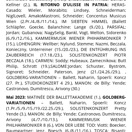
Kellner (2.),
IL RITORNO D’ULISSE IN PATRIA:
HERAS-
Casado; Wieler, Morabito; Lindsey, Schneiderman;
NiglLovell, AmakoMastroni, Schneider; Concentus Musicus
Wien (2.Pr./4./8./11./14.), IM SIEBTEN HIMMEL (Ballett
Schläpfer, Goecke, Balanchine: Lange (9./20.), PARSIFAL:
Jordan; Gubanova; NagySelig, Bankl, Vogt, Welton, Sidorenko
(6./9./12./16.), KAMMERMUSIK WIENER PHIHARMONIKER 7
(15.), LOHENGRIN: Wellber; Nylund, Stemme; Nazmi, Beczala,
Konieczny, Unterreiner (15./20./23.), DIE ENTFÜHRUNG INS
ZAUBERREICH (17.18./23.), SOLISTENKONZERT PIOTR
BECZALA (18.), CARMEN: Soddy; Hubeaux, Zamecnikova; Butt
Philip, Schrott (19.),SALOME:Jordan; Schuster, Byström,
Signoret; Schneider, Paterson, Jenz (21./24.26./29.), ,
GOLDBERG-VARIATIONEN – Ballett, Naharin, Spoerli: Koncz
(27. Pr.), STUDIOKONZERT 4 29.), MANON: de Billy; Yende;
Castronovo, Dumitrescu, Arivony (30.)
Mai 2023:
MATINÉE DER BALLETTAKADEMIE (1.),
GOLDBERG-
VARIATIONEN
– Ballett, Naharin, Spoerli: Koncz
(1.Pr./5./9./15./19./22.25./29.), SOLISTENKONZERT Pretty
Yende (3.), MANON: de Billy; Yende; Castronovo, Dumitrescu,
Arivony (4./7./10./13.), KAMMERMUSIK WIENER
PHILHARMONIKER 8 (6.), VON DER LIEBE TOD: Viotti; Boecker,
Baumgartner; Jenz, Boesch (6./8./11./16.), TOSCA: Bisanti;