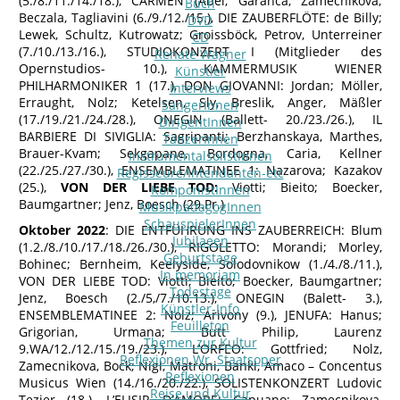
(5./8./11./14./18.), CARMEN (Abel; Garanca, Zamecnikova;
Buch
Beczala, Tagliavini (6./9./12./15.), DIE ZAUBERFLÖTE: de Billy;
DVD
Lewek, Schultz, Kutrowatz; Groissböck, Petrov, Unterreiner
CD
(7./10./13./16.), STUDIOKONZERT I (Mitglieder des
Renate Wagner
Opernstudios- 10.), KAMMERMUSIK WIENER
Künstler
PHILHARMONIKER 1 (17.), DON GIOVANNI: Jordan; Möller,
Interviews
Erraught, Nolz; Ketelsen, Sly, Breslik, Anger, Mäßler
SängerInnen
(17./19./21./24./28.), ONEGIN (Ballett- 20./23./26.), IL
DirigentInnen
BARBIERE DI SIVIGLIA: Sagripanti; Berzhanskaya, Marthes,
TänzerInnen
Brauer-Kvam; Sekgapane, Bordogna, Caria, Kellner
InstrumentalsolistInnen
(22./25./27./30.), ENSEMBLEMATINEE 1: Nazarova; Kazakov
Regisseure/Intendanten-etc
(25.),
VON DER LIEBE TOD:
Viotti; Bieito; Boecker,
KomponistInnen
Baumgartner; Jenz, Boesch (29.Pr.)
MusikpädagogInnen
SchauspielerInnen
Oktober 2022
: DIE ENTFÜHRUNG INS ZAUBERREICH: Blum
Jubilaeen
(1.2./8./10./17./18./26./30.), RIGOLETTO: Morandi; Morley,
Geburtstage
Bohinec; Bernheim, Keelyside, Solodovnikow (1./4./8./11.),
In memoriam
VON DER LIEBE TOD: Viotti; Bieito; Boecker, Baumgartner;
Todestage
Jenz, Boesch (2./5,/7./10.13.), ONEGIN (Balett- 3.),
Künstler-Info
ENSEMBLEMATINEE 2: Nolz; Arivony (9.), JENUFA: Hanus;
Feuilleton
Grigorian, Urmana; Butt Philip, Laurenz
Themen zur Kultur
9.WA/12./12./15./19./23.), L’ORFEO: Gottfried; Nolz,
Reflexionen Wr. Staatsoper
Zamecnikova, Bock; Nigl, Matroni, Bankl, Amaco – Concentus
Reflexionen
Musicus Wien (14./16./20./22.), SOLISTENKONZERT Ludovic
Reise und Kultur
Tezier (18.), L’ELISIR D’AMORE: Capuano; Zamecnikova,