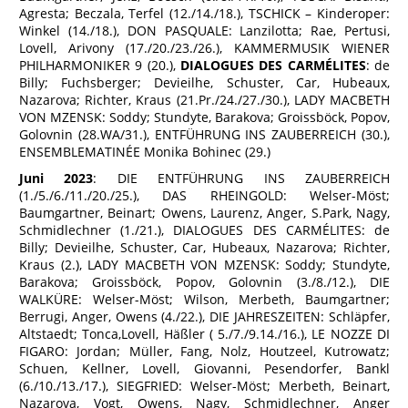
Agresta; Beczala, Terfel (12./14./18.), TSCHICK – Kinderoper:
Winkel (14./18.), DON PASQUALE: Lanzilotta; Rae, Pertusi,
Lovell, Arivony (17./20./23./26.), KAMMERMUSIK WIENER
PHILHARMONIKER 9 (20.),
DIALOGUES DES CARMÉLITES
: de
Billy; Fuchsberger; Devieilhe, Schuster, Car, Hubeaux,
Nazarova; Richter, Kraus (21.Pr./24./27./30.), LADY MACBETH
VON MZENSK: Soddy; Stundyte, Barakova; Groissböck, Popov,
Golovnin (28.WA/31.), ENTFÜHRUNG INS ZAUBERREICH (30.),
ENSEMBLEMATINÉE Monika Bohinec (29.)
Juni 2023
: DIE ENTFÜHRUNG INS ZAUBERREICH
(1./5./6./11./20./25.), DAS RHEINGOLD: Welser-Möst;
Baumgartner, Beinart; Owens, Laurenz, Anger, S.Park, Nagy,
Schmidlechner (1./21.), DIALOGUES DES CARMÉLITES: de
Billy; Devieilhe, Schuster, Car, Hubeaux, Nazarova; Richter,
Kraus (2.), LADY MACBETH VON MZENSK: Soddy; Stundyte,
Barakova; Groissböck, Popov, Golovnin (3./8./12.), DIE
WALKÜRE: Welser-Möst; Wilson, Merbeth, Baumgartner;
Berrugi, Anger, Owens (4./22.), DIE JAHRESZEITEN: Schläpfer,
Altstaedt; Tonca,Lovell, Häßler ( 5./7./9.14./16.), LE NOZZE DI
FIGARO: Jordan; Müller, Fang, Nolz, Houtzeel, Kutrowatz;
Schuen, Kellner, Lovell, Giovanni, Pesendorfer, Bankl
(6./10./13./17.), SIEGFRIED: Welser-Möst; Merbeth, Beinart,
Nazarova, Vogt, Owens, Nagy, Schmidlechner, Anger