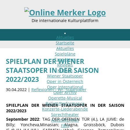
Die internationale Kulturplattform
Aktuelles
Startseite
Aktuelles
Spielpläne
Tanz-News
SPIELPLAN DER WIENER
Reviews
STAATSOPER IN DER SAISON
Kritiken
Wiener Staatsoper
2022/2023
Oper in Österreich
Oper international
30.04.2022 |
Reflexionen - Wr. Staatsoper
Oper Archiv
Operette-Musical
Ballett/Performance
SPIELPLAN DER WIENER STAATSOPER IN DER SAISON
Konzerte-Liederabende
2022/2023
Sprechtheater
September 2022
: TAG DER OFFENEN TÜR (4.), LA JUIVE: de
Ausstellungen
Billy; Yoncheva,Minasian; Alagna, Groissböck, Dubois
Film