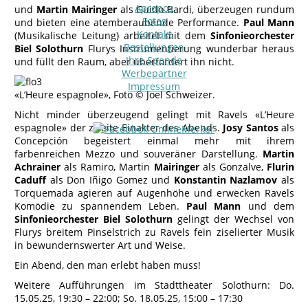
Apropos
und
Martin Mairinger
als Guido Bardi, überzeugen rundum
Fotos
und bieten eine atemberaubende Performance.
Paul Mann
Kontakt
(Musikalische Leitung) arbeitet mit dem
Sinfonieorchester
Bestellungen
Biel Solothurn
Flurys Instrumentierung wunderbar heraus
Ihre Spende
und füllt den Raum, aber überfordert ihn nicht.
Werbepartner
Impressum
«L’Heure espagnole», Foto © Joel Schweizer.
Nicht minder überzeugend gelingt mit Ravels «L’Heure
espagnole» der zweite Einakter des Abends.
Josy Santos
als
Concepción begeistert einmal mehr mit ihrem
farbenreichen Mezzo und souveräner Darstellung.
Martin
Achrainer
als Ramiro, Martin
Mairinger
als Gonzalve,
Flurin
Caduff
als Don Iñigo Gomez und
Konstantin Nazlamov
als
Torquemada agieren auf Augenhöhe und erwecken Ravels
Komödie zu spannendem Leben.
Paul Mann
und dem
Sinfonieorchester Biel Solothurn
gelingt der Wechsel von
Flurys breitem Pinselstrich zu Ravels fein ziselierter Musik
in bewundernswerter Art und Weise.
Ein Abend, den man erlebt haben muss!
Weitere Aufführungen im Stadttheater Solothurn: Do.
15.05.25, 19:30 – 22:00; So. 18.05.25, 15:00 – 17:30