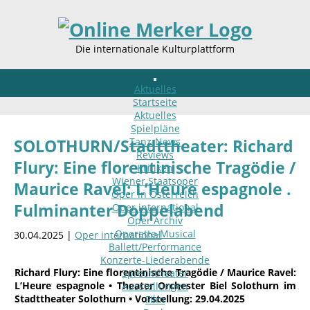
Die internationale Kulturplattform
Aktuelles
Startseite
Aktuelles
Spielpläne
Tanz-News
SOLOTHURN/Stadttheater: Richard
Reviews
Flury: Eine florentinische Tragödie /
Kritiken
Wiener Staatsoper
Maurice Ravel: L’Heure espagnole .
Oper in Österreich
Fulminanter Doppelabend
Oper international
Oper Archiv
Operette-Musical
30.04.2025 |
Oper international
Ballett/Performance
Konzerte-Liederabende
Richard Flury: Eine florentinische Tragödie / Maurice Ravel:
Sprechtheater
L’Heure espagnole • Theater Orchester Biel Solothurn im
Ausstellungen
Stadttheater Solothurn • Vorstellung: 29.04.2025
Film