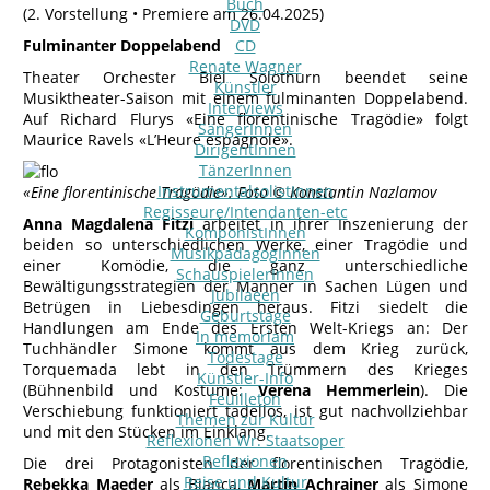
Buch
(2. Vorstellung • Premiere am 26.04.2025)
DVD
Fulminanter Doppelabend
CD
Renate Wagner
Theater Orchester Biel Solothurn beendet seine
Künstler
Musiktheater-Saison mit einem fulminanten Doppelabend.
Interviews
Auf Richard Flurys «Eine florentinische Tragödie» folgt
SängerInnen
Maurice Ravels «L’Heure espagnole».
DirigentInnen
TänzerInnen
InstrumentalsolistInnen
«Eine florentinische Tragödie»: Foto © Konstantin Nazlamov
Regisseure/Intendanten-etc
Anna Magdalena Fitzi
arbeitet in ihrer Inszenierung der
KomponistInnen
beiden so unterschiedlichen Werke, einer Tragödie und
MusikpädagogInnen
einer Komödie, die ganz unterschiedliche
SchauspielerInnen
Bewältigungsstrategien der Männer in Sachen Lügen und
Jubilaeen
Betrügen in Liebesdingen heraus. Fitzi siedelt die
Geburtstage
Handlungen am Ende des Ersten Welt-Kriegs an: Der
In memoriam
Tuchhändler Simone kommt aus dem Krieg zurück,
Todestage
Torquemada lebt in den Trümmern des Krieges
Künstler-Info
(Bühnenbild und Kostüme:
Verena Hemmerlein
). Die
Feuilleton
Verschiebung funktioniert tadellos, ist gut nachvollziehbar
Themen zur Kultur
und mit den Stücken im Einklang.
Reflexionen Wr. Staatsoper
Reflexionen
Die drei Protagonisten der florentinischen Tragödie,
Reise und Kultur
Rebekka Maeder
als Bianca,
Martin Achrainer
als Simone