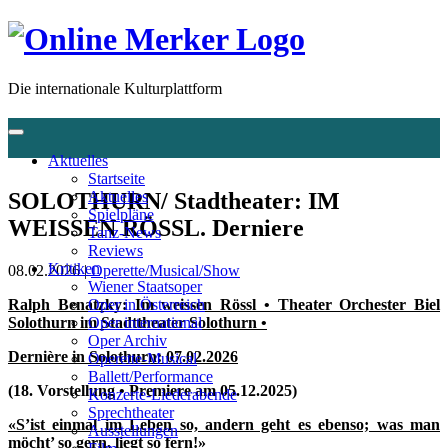
Die internationale Kulturplattform
Aktuelles
Startseite
SOLOTHURN/ Stadtheater: IM
Aktuelles
Spielpläne
WEISSEN RÖSSL. Derniere
Tanz-News
Reviews
Kritiken
08.02.2026 |
Operette/Musical/Show
Wiener Staatsoper
Ralph Benatzky: Im weissen Rössl • Theater Orchester Biel
Oper in Österreich
Solothurn im Stadttheater Solothurn •
Oper international
Oper Archiv
Dernière in Solothurn: 07.02.2026
Operette-Musical
Ballett/Performance
(18. Vorstellung • Premiere am 05.12.2025)
Konzerte-Liederabende
Sprechtheater
«S’ist einmal im Leben so, andern geht es ebenso; was man
Ausstellungen
möcht’ so gern, liegt so fern!»