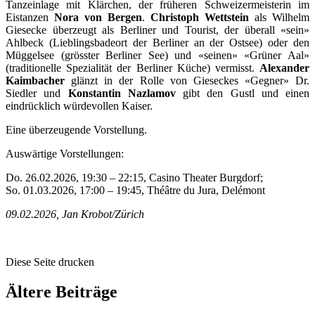
Tanzeinlage mit Klärchen, der früheren Schweizermeisterin im
Eistanzen
Nora von Bergen
.
Christoph Wettstein
als Wilhelm
Giesecke überzeugt als Berliner und Tourist, der überall «sein»
Ahlbeck (Lieblingsbadeort der Berliner an der Ostsee) oder den
Müggelsee (grösster Berliner See) und «seinen» «Grüner Aal»
(traditionelle Spezialität der Berliner Küche) vermisst.
Alexander
Kaimbacher
glänzt in der Rolle von Gieseckes «Gegner» Dr.
Siedler und
Konstantin Nazlamov
gibt den Gustl und einen
eindrücklich würdevollen Kaiser.
Eine überzeugende Vorstellung.
Auswärtige Vorstellungen:
Do. 26.02.2026, 19:30 – 22:15, Casino Theater Burgdorf;
So. 01.03.2026, 17:00 – 19:45, Théâtre du Jura, Delémont
09.02.2026, Jan Krobot/Zürich
Diese Seite drucken
Ältere Beiträge