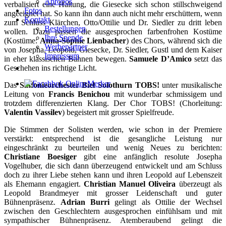
Apropos
verbalisiert eine Haltung, die Giesecke sich schon stillschweigend
Fotos
angeeignet hat. So kann ihn dann auch nicht mehr erschüttern, wenn
Kontakt
zum Schluss Klärchen, Otto/Ottilie und Dr. Siedler zu dritt leben
Bestellungen
wollen. Dazu passen die ausgesprochen farbenfrohen Kostüme
Ihre Spende
(Kostüme:
Anna-Sophie Lienbacher
) des Chors, während sich die
Werbepartner
von Josepha, Leopold, Giesecke, Dr. Siedler, Gustl und dem Kaiser
Impressum
in eher klassischen Bahnen bewegen.
Samuele D’Amico
setzt das
Geschehen ins richtige Licht.
Das
Sinfonieorchester Biel Solothurn TOBS!
unter musikalische
Leitung von
Francis Benichou
mit wunderbar schmissigem und
trotzdem differenzierten Klang. Der Chor TOBS! (Chorleitung:
Valentin Vassilev
) begeistert mit grosser Spielfreude.
Die Stimmen der Solisten werden, wie schon in der Premiere
verstärkt: entsprechend ist die gesangliche Leistung nur
eingeschränkt zu beurteilen und wenig Neues zu berichten:
Christiane Boesiger
gibt eine anfänglich resolute Josepha
Vogelhuber, die sich dann überzeugend entwickelt und am Schluss
doch zu ihrer Liebe stehen kann und ihren Leopold auf Lebenszeit
als Ehemann engagiert.
Christian Manuel Oliveira
überzeugt als
Leopold Brandmeyer mit grosser Leidenschaft und guter
Bühnenpräsenz.
Adrian Burri
gelingt als Ottilie der Wechsel
zwischen den Geschlechtern ausgesprochen einfühlsam und mit
sympathischer Bühnenpräsenz. Atemberaubend gelingt die