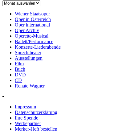
Wiener Staatsoper
Oper in Österreich
Oper international
Oper Archiv
Operette-Musical
Ballett/Performance
Konzerte-Liederabende
Sprechtheater
Ausstellungen
Film
Buch
DVD
CD
Renate Wagner
Impressum
Datenschutzerklärung
Ihre Spende
Werbepartner
Merker-Heft bestellen