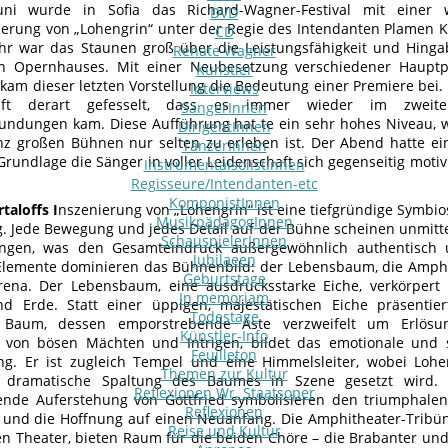
ni wurde in Sofia das Richard-Wagner-Festival mit einer w
DVD
erung von „Lohengrin“ unter der Regie des Intendanten Plamen Ka
CD
r war das Staunen groß über die Leistungsfähigkeit und Hinga
Renate Wagner
n Opernhauses. Mit einer Neubesetzung verschiedener Haupt
Künstler
 kam dieser letzten Vorstellung die Bedeutung einer Premiere bei
Interviews
haft derart gefesselt, dass es immer wieder im zweit
SängerInnen
kundungen kam. Diese Aufführung hat te ein sehr hohes Niveau, w
DirigentInnen
z großen Bühnen nur selten zu erleben ist. Der Abend hatte ei
TänzerInnen
rundlage die Sänger in voller Leidenschaft sich gegenseitig motiv
InstrumentalsolistInnen
Regisseure/Intendanten-etc
KomponistInnen
taloffs I
nszenierung von „Lohengrin“ ist eine tiefgründige Symbio
MusikpädagogInnen
g. Jede Bewegung und jedes Detail auf der Bühne scheinen unmitt
SchauspielerInnen
ingen, was den Gesamteindruck außergewöhnlich authentisch 
Jubilaeen
lemente dominieren das Bühnenbild: der Lebensbaum, die Amphi
Geburtstage
rena. Der Lebensbaum, eine ausdrucksstarke Eiche, verkörpert
In memoriam
 Erde. Statt einer üppigen, majestätischen Eiche präsentiert
Todestage
 Baum, dessen emporstrebende Äste verzweifelt um Erlösun
Künstler-Info
t von bösen Mächten und Intrigen, bildet das emotionale und
Feuilleton
ng. Er ist zugleich Tempel und eine Himmelsleiter, wobei Loh
Themen zur Kultur
 dramatische Spaltung des Baumes in Szene gesetzt wird. 
Reflexionen Wr. Staatsoper
ende Auferstehung von Gottfried symbolisieren den triumphalen
Reflexionen
 und die Hoffnung auf einen Neuanfang. Die Amphitheater-Tribüne
Reise und Kultur
en Theater, bieten Raum für die beiden Chöre – die Brabanter un