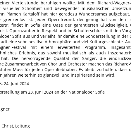
einer Viertelstunde beruhigen wollte. Mit dem Richard-Wagner-
er visueller Schönheit und bewegender musikalischer Umsetzu
nn Plamen Kartaloff hat hier geradezu Wundersames aufgebaut,
te grenzenlos ist. Jeder Opernfreund, der genug hat von den 
ters“, findet in Sofia eine Oase der garantierten Glückseligkei
n ist. Opernzauber in Respekt und im Schulterschluss mit den Vorg
loper Sofia aus und verleiht ihr damit eine Sonderstellung in der
tadt eine sehr positive Athmosphäre und viel Kulturgeschichte. Au
agner-Festival mit einem erweiterten Programm. Insgesam
nliches Erlebnis, das sowohl musikalisch als auch inszenator
 hat. Die hervorragende Qualität der Sänger, die eindrucksv
e Zusammenarbeit von Chor und Orchester machen das Richard-Wa
luten Muss für jeden Opernliebhaber. Es bleibt zu hoffen, dass d
Jahren weiterhin so glanzvoll und inspirierend sein wird.
, 24. Juni 2024
orstellung am 23. Juni 2024 an der Nationaloper Sofia
agner
 Christ, Leitung