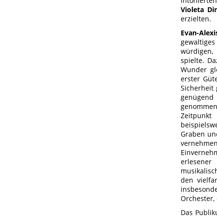
intonierte
Violeta Di
erzielten.
Evan-Alexi
gewaltiges
würdigen, 
spielte. D
Wunder gle
erster Güt
Sicherheit
genügend R
genommene
Zeitpunkt
beispielsw
Graben und
vernehmen 
Einvernehm
erlesener
musikalisc
den vielfa
insbesonde
Orchester, 
Das Publiku