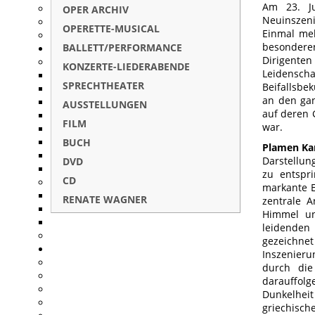
Am 23. Ju
OPER ARCHIV
Neuinszeni
OPERETTE-MUSICAL
Einmal meh
besondere
BALLETT/PERFORMANCE
Dirigenten
KONZERTE-LIEDERABENDE
Leidensc
SPRECHTHEATER
Beifallsbe
an den gan
AUSSTELLUNGEN
auf deren G
FILM
war.
BUCH
Plamen Kar
Darstellun
DVD
zu entspr
CD
markante E
RENATE WAGNER
zentrale A
Himmel und
leidenden
gezeichne
Inszenieru
durch die
darauffolg
Dunkelheit
griechisch