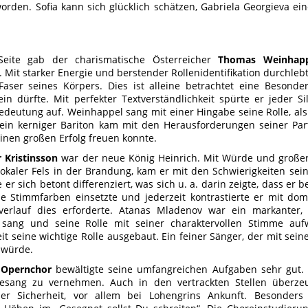
worden. Sofia kann sich glücklich schätzen, Gabriela Georgieva ei
Seite gab der charismatische Österreicher
Thomas Weinhap
 Mit starker Energie und berstender Rollenidentifikation durchleb
Faser seines Körpers. Dies ist alleine betrachtet eine Besonder
ein dürfte. Mit perfekter Textverständlichkeit spürte er jeder 
edeutung auf. Weinhappel sang mit einer Hingabe seine Rolle, al
in kerniger Bariton kam mit den Herausforderungen seiner Part
einen großen Erfolg freuen konnte.
r Kristinsson
war der neue König Heinrich. Mit Würde und großer
vokaler Fels in der Brandung, kam er mit den Schwierigkeiten sein
 er sich betont differenziert, was sich u. a. darin zeigte, dass er
e Stimmfarben einsetzte und jederzeit kontrastierte er mit d
verlauf dies erforderte. Atanas Mladenov war ein markanter, 
h sang und seine Rolle mit seiner charaktervollen Stimme auf
it seine wichtige Rolle ausgebaut. Ein feiner Sänger, der mit sei
 würde.
Opernchor
bewältigte seine umfangreichen Aufgaben sehr gut. 
esang zu vernehmen. Auch in den vertrackten Stellen überze
her Sicherheit, vor allem bei Lohengrins Ankunft. Besonders 