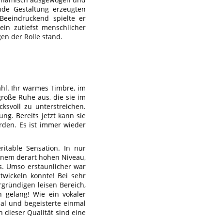
nde Gestaltung erzeugten
 Beeindruckend spielte er
ein zutiefst menschlicher
en der Rolle stand.
hl. Ihr warmes Timbre, im
große Ruhe aus, die sie im
svoll zu unterstreichen.
ng. Bereits jetzt kann sie
rden. Es ist immer wieder
ritable Sensation. In nur
einem derart hohen Niveau,
s. Umso erstaunlicher war
ntwickeln konnte! Bei sehr
rgründigen leisen Bereich,
h gelang! Wie ein vokaler
al und begeisterte einmal
 dieser Qualität sind eine