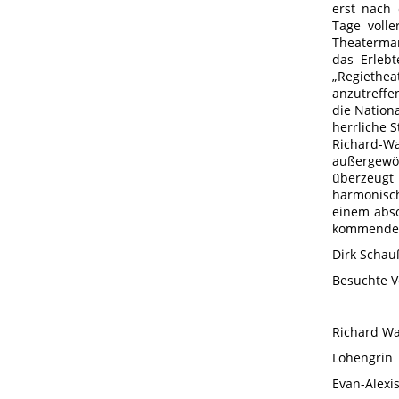
erst nach 
Tage voll
Theaterma
das Erleb
„Regiethea
anzutreffe
die Nationa
herrliche S
Richard-W
außergewöh
überzeugt
harmonisch
einem abso
kommenden 
Dirk Schauß
Besuchte V
Richard W
Lohengrin
Evan-Alexis