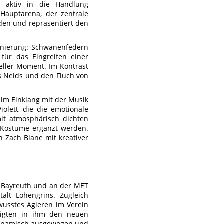
 aktiv in die Handlung
 Hauptarena, der zentrale
den und repräsentiert den
zenierung: Schwanenfedern
für das Eingreifen einer
ueller Moment. Im Kontrast
es Neids und den Fluch von
s im Einklang mit der Musik
olett, die die emotionale
mit atmosphärisch dichten
e Kostüme ergänzt werden.
on Zach Blane mit kreativer
in Bayreuth und an der MET
talt Lohengrins. Zugleich
ewusstes Agieren im Verein
iligten in ihm den neuen
r dynamisch ausgewogen und