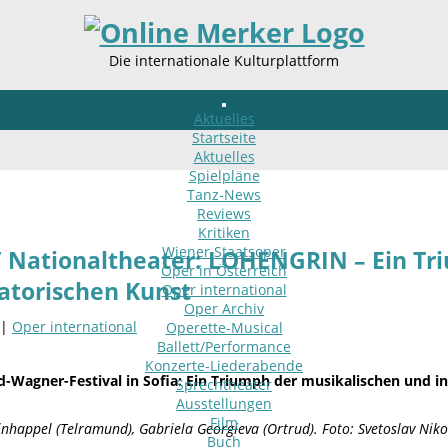
Die internationale Kulturplattform
Aktuelles
Startseite
Aktuelles
Spielpläne
Tanz-News
Reviews
Kritiken
Wiener Staatsoper
 Nationaltheater: LOHENGRIN – Ein Tr
Oper in Österreich
atorischen Kunst
Oper international
Oper Archiv
 |
Oper international
Operette-Musical
Ballett/Performance
Konzerte-Liederabende
d-Wagner-Festival in Sofia: Ein Triumph der musikalischen und i
Sprechtheater
Ausstellungen
Film
happel (Telramund), Gabriela Georgieva (Ortrud). Foto: Svetoslav Niko
Buch