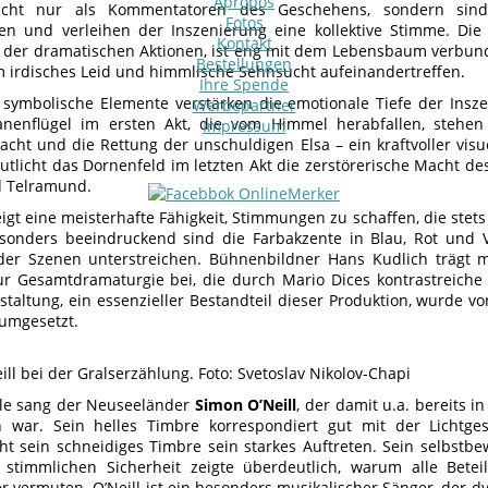
Apropos
icht nur als Kommentatoren des Geschehens, sondern sind
Fotos
n und verleihen der Inszenierung eine kollektive Stimme. Die
Kontakt
 der dramatischen Aktionen, ist eng mit dem Lebensbaum verbun
Bestellungen
m irdisches Leid und himmlische Sehnsucht aufeinandertreffen.
Ihre Spende
symbolische Elemente verstärken die emotionale Tiefe der Ins
Werbepartner
nenflügel im ersten Akt, die vom Himmel herabfallen, stehen 
Impressum
cht und die Rettung der unschuldigen Elsa – ein kraftvoller vis
utlicht das Dornenfeld im letzten Akt die zerstörerische Macht d
d Telramund.
eigt eine meisterhafte Fähigkeit, Stimmungen zu schaffen, die stet
sonders beeindruckend sind die Farbakzente in Blau, Rot und Vi
 der Szenen unterstreichen. Bühnenbildner Hans Kudlich trägt 
ur Gesamtdramaturgie bei, die durch Mario Dices kontrastreich
staltung, ein essenzieller Bestandteil dieser Produktion, wurde v
 umgesetzt.
ll bei der Gralserzählung. Foto: Svetoslav Nikolov-Chapi
olle sang der Neuseeländer
Simon O’Neill
, der damit u.a. bereits 
 war. Sein helles Timbre korrespondiert gut mit der Lichtges
cht sein schneidiges Timbre sein starkes Auftreten. Sein selbstb
 stimmlichen Sicherheit zeigte überdeutlich, warum alle Bete
er vermuten. O’Neill ist ein besonders musikalischer Sänger, de