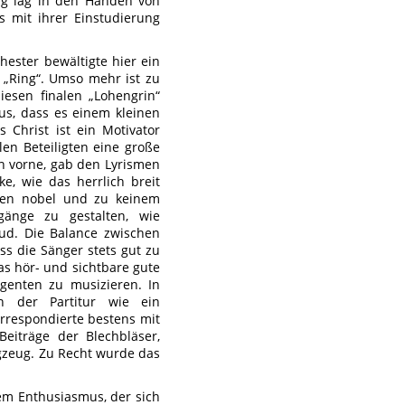
ung lag in den Händen von
s mit ihrer Einstudierung
ester bewältigte hier ein
 „Ring“. Umso mehr ist zu
esen finalen „Lohengrin“
us, dass es einem kleinen
 Christ ist ein Motivator
en Beteiligten eine große
h vorne, gab den Lyrismen
, wie das herrlich breit
ten nobel und zu keinem
gänge zu gestalten, wie
rud. Die Balance zwischen
ss die Sänger stets gut zu
as hör- und sichtbare gute
igenten zu musizieren. In
en der Partitur wie ein
rrespondierte bestens mit
Beiträge der Blechbläser,
gzeug. Zu Recht wurde das
rkem Enthusiasmus, der sich