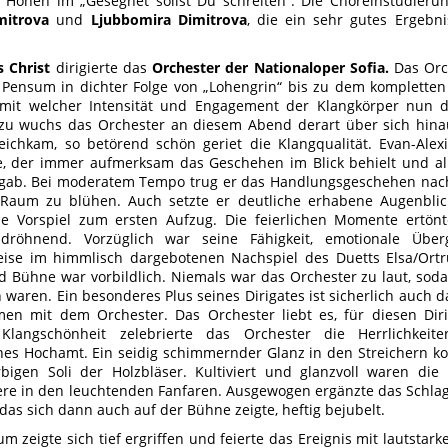
n Höhen im „Gesegnet sollst Du schreiten“. Die Choreinstudier
mitrova
und
Ljubbomira Dimitrova
, die ein sehr gutes Ergebni
s Christ
dirigierte das
Orchester der Nationaloper Sofia.
Das Orch
 Pensum in dichter Folge von „Lohengrin“ bis zu dem kompletten
mit welcher Intensität und Engagement der Klangkörper nun di
azu wuchs das Orchester an diesem Abend derart über sich hina
ichkam, so betörend schön geriet die Klangqualität. Evan-Alexis
e, der immer aufmerksam das Geschehen im Blick behielt und all
 gab. Bei moderatem Tempo trug er das Handlungsgeschehen nac
aum zu blühen. Auch setzte er deutliche erhabene Augenblicke
 Vorspiel zum ersten Aufzug. Die feierlichen Momente ertön
 dröhnend. Vorzüglich war seine Fähigkeit, emotionale Über
eise im himmlisch dargebotenen Nachspiel des Duetts Elsa/Ort
 Bühne war vorbildlich. Niemals war das Orchester zu laut, soda
waren. Ein besonderes Plus seines Dirigates ist sicherlich auch d
en mit dem Orchester. Das Orchester liebt es, für diesen Dir
 Klangschönheit zelebrierte das Orchester die Herrlichkeit
hes Hochamt. Ein seidig schimmernder Glanz in den Streichern ko
rbigen Soli der Holzbläser. Kultiviert und glanzvoll waren die 
re in den leuchtenden Fanfaren. Ausgewogen ergänzte das Schla
das sich dann auch auf der Bühne zeigte, heftig bejubelt.
m zeigte sich tief ergriffen und feierte das Ereignis mit lautsta