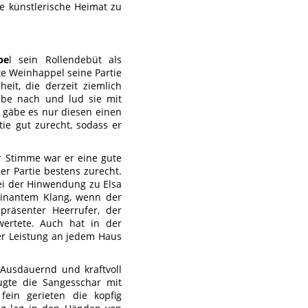
ne künstlerische Heimat zu
pe
l sein Rollendebüt als
te Weinhappel seine Partie
heit, die derzeit ziemlich
Silbe nach und lud sie mit
s gäbe es nur diesen einen
ie gut zurecht, sodass er
 Stimme war er eine gute
er Partie bestens zurecht.
 bei der Hinwendung zu Elsa
ominantem Klang, wenn der
präsenter Heerrufer, der
wertete. Auch hat in der
ner Leistung an jedem Haus
Ausdauernd und kraftvoll
ugte die Sangesschar mit
fein gerieten die kopfig