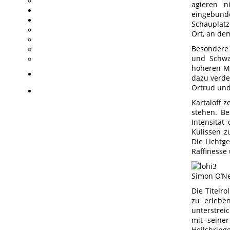
agieren n
eingebunde
Schauplatz
Ort, an de
Besondere 
und Schwa
höheren Ma
dazu verde
Ortrud un
Kartaloff z
stehen. Be
Intensität
Kulissen z
Die Lichtge
Raffinesse
Simon O’Nei
Die Titelr
zu erleben
unterstrei
mit seiner
Heilsbring