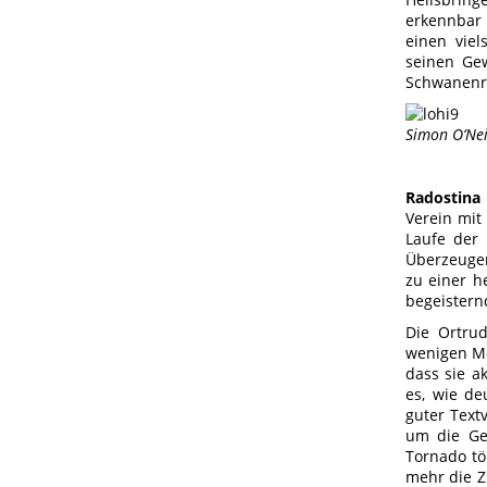
erkennbar 
einen viel
seinen Gew
Schwanenri
Simon O’Nei
Radostina
Verein mit
Laufe der
Überzeugen
zu einer h
begeisternd
Die Ortrud
wenigen Mo
dass sie a
es, wie de
guter Text
um die Gef
Tornado tö
mehr die Z