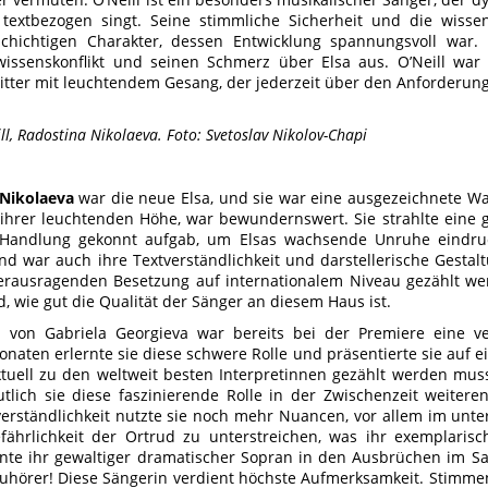
textbezogen singt. Seine stimmliche Sicherheit und die wisse
schichtigen Charakter, dessen Entwicklung spannungsvoll war.
issenskonflikt und seinen Schmerz über Elsa aus. O’Neill war 
tter mit leuchtendem Gesang, der jederzeit über den Anforderung
ll, Radostina Nikolaeva. Foto: Svetoslav Nikolov-Chapi
 Nikolaeva
war die neue Elsa, und sie war eine ausgezeichnete Wa
 ihrer leuchtenden Höhe, war bewundernswert. Sie strahlte eine 
 Handlung gekonnt aufgab, um Elsas wachsende Unruhe eindruck
d war auch ihre Textverständlichkeit und darstellerische Gestaltu
erausragenden Besetzung auf internationalem Niveau gezählt we
, wie gut die Qualität der Sänger an diesem Haus ist.
 von Gabriela Georgieva war bereits bei der Premiere eine ve
naten erlernte sie diese schwere Rolle und präsentierte sie auf 
ktuell zu den weltweit besten Interpretinnen gezählt werden mus
utlich sie diese faszinierende Rolle in der Zwischenzeit weitere
verständlichkeit nutzte sie noch mehr Nuancen, vor allem im unte
ährlichkeit der Ortrud zu unterstreichen, was ihr exemplarisc
nte ihr gewaltiger dramatischer Sopran in den Ausbrüchen im Sa
uhörer! Diese Sängerin verdient höchste Aufmerksamkeit. Stimmen