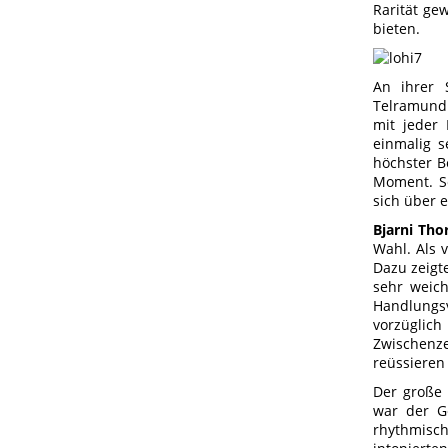
Rarität ge
bieten.
An ihrer 
Telramund.
mit jeder 
einmalig s
höchster B
Moment. Se
sich über 
Bjarni Tho
Wahl. Als 
Dazu zeigte
sehr weich
Handlungs
vorzüglic
Zwischenze
reüssieren
Der große
war der G
rhythmisc