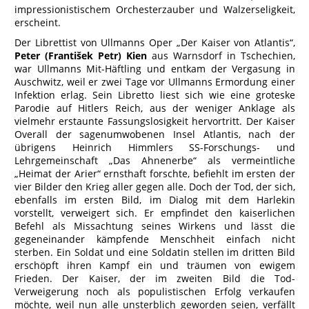
impressionistischem Orchesterzauber und Walzerseligkeit,
erscheint.
Der Librettist von Ullmanns Oper „Der Kaiser von Atlantis“,
Peter (František Petr) Kien
aus Warnsdorf in Tschechien,
war Ullmanns Mit-Häftling und entkam der Vergasung in
Auschwitz, weil er zwei Tage vor Ullmanns Ermordung einer
Infektion erlag. Sein Libretto liest sich wie eine groteske
Parodie auf Hitlers Reich, aus der weniger Anklage als
vielmehr erstaunte Fassungslosigkeit hervortritt. Der Kaiser
Overall der sagenumwobenen Insel Atlantis, nach der
übrigens Heinrich Himmlers SS-Forschungs- und
Lehrgemeinschaft „Das Ahnenerbe“ als vermeintliche
„Heimat der Arier“ ernsthaft forschte, befiehlt im ersten der
vier Bilder den Krieg aller gegen alle. Doch der Tod, der sich,
ebenfalls im ersten Bild, im Dialog mit dem Harlekin
vorstellt, verweigert sich. Er empfindet den kaiserlichen
Befehl als Missachtung seines Wirkens und lässt die
gegeneinander kämpfende Menschheit einfach nicht
sterben. Ein Soldat und eine Soldatin stellen im dritten Bild
erschöpft ihren Kampf ein und träumen von ewigem
Frieden. Der Kaiser, der im zweiten Bild die Tod-
Verweigerung noch als populistischen Erfolg verkaufen
möchte, weil nun alle unsterblich geworden seien, verfällt