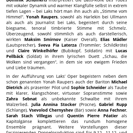
mit vokaler Dynamik und warmer Klangfülle selbst in extrem
tiefen Lagen – bei Laks hört man ihn auch als „Stimme vom
Himmel“.
Yonah Raupers
, sowohl als Harlekin bei Ullmann
als auch als Journalist bei Laks, begeistert durch seine
biegsame, tenoral timbrierte Stimme mit Schmelz.
Überzeugend, sowohl stimmlich als auch darstellerisch,
wirkten
Maksim Smirnov
(Kaiser Overall),
Elias Mädler
(Lautsprecher),
Sveva Pia Laterza
(Trommler; Schildkröte)
und
Claire Winkelhöfer
(Bubikopf, Soldatin) mit
Lucas
Pellbäck
(Soldat) in ihrem lyrischen Duett „Schau, die
Wolken sind vergangen“, in dem sie von ewigem Frieden
und Liebe träumen.
In der Aufführung von Laks’ Oper begeistern neben dem
schon genannten Yonah Raupers auch der Bariton
Michael
Dietrich
als präsenter Pilot und
Sophie Schneider
als Taube
mit klarer, klangschöner, virtuoser Sopranstimme sowie
Zahra Sebnat
als unbekannte Schwalbe mit ihrem
Walzerlied.
Julia Annina Stocker
(Procne),
Gabriel Rupp
(Schlange),
Vsevolod Chernyshev
(Bär) sowie
Anna Fechner
,
Sarah Stach
Villegas
und
Quentin Pierre Péatier
als
Kapitolgänse komplettieren das rundum homogene
Ensemble prägnant. Weitere Vorstellungen dieser
faszinierenden Doppelproduktion sind für 9.12., 11.12. und