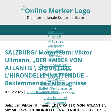
Die internationale Kulturplattform
Aktuelles
Startseite
Aktuelles
Spielpläne
Tanz-News
SALZBURG/ Mozarteum: Viktor
Reviews
Ullmann, „DER KAISER VON
Kritiken
Wiener Staatsoper
ATLANTIS“, Simon Laks,
Oper in Österreich
L’HIRONDELLE INATTENDUE –
Oper international
Oper Archiv
Beklemmende Zeitzeugnisse
Operette-Musical
Ballett/Performance
07.12.2025 |
Oper in Österreich
Konzerte-Liederabende
Sprechtheater
Ausstellungen
Salzburg:
Viktor Ullmann, „DER KAISER VON ATLANTIS“,
Film
Simon Laks, L’HIRONDELLE INATTENDUE – 6.12. Pr. –