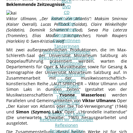
Buch
Beklemmende Zeitzeugnisse
DVD
CD
Renate Wagner
Viktor Ullmann, „Der Kaiser von Atlantis“: Maksim Smirnov
Künstler
(Kaiser Overall), Lucas Pellbäck (Soldat), Claire Winkelhöfer
Interviews
(Soldatin), Dominik Schumertl (Tod), Sveva Pia Laterza
SängerInnen
(Trommler), Elias Mädler (Lautsprecher), Yonah Raupers
DirigentInnen
(Harlekin) © Sven-Kristian Wolf
TänzerInnen
Mit zwei außergewöhnlichen Produktionen, die im Max-
InstrumentalsolistInnen
Schlereth-Saal der Universität Mozarteum Salzburg als
Regisseure/Intendanten-etc
Doppelaufführung präsentiert werden, warten die
KomponistInnen
Departements für Oper & Musiktheater sowie für Gesang &
MusikpädagogInnen
Szenographie der Universität Mozarteum Salzburg auf. In
SchauspielerInnen
Zusammenarbeit mit der musikwissenschaftlich-
Jubilaeen
künstlerischen Reihe „LAUT:SPRECHER – Viktor Ullmann und
Geburtstage
Simon Laks in dunklen Zeiten“ (gestaltet von der
In memoriam
Musikwissenschaftlerin
Yvonne Wasserloos
) werden
Todestage
Parallelen und Gemeinsamkeiten von
Viktor Ullmanns
Oper
Künstler-Info
„Der Kaiser von Atlantis oder Die Tod-Verweigerung“ (1944)
Feuilleton
und
Simon (Szymon) Laks’
Oper „L’Hirondelle inattendue“
Themen zur Kultur
(Die unerwartete Schwalbe; 1965) herausgearbeitet und
Reflexionen Wr. Staatsoper
ausgelotet.
Reflexionen
Reise und Kultur
Die Zusammenstellung dieser beiden Werke ist für sich