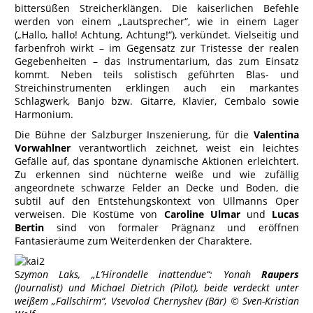
bittersüßen Streicherklängen. Die kaiserlichen Befehle
werden von einem „Lautsprecher“, wie in einem Lager
(„Hallo, hallo! Achtung, Achtung!“), verkündet. Vielseitig und
farbenfroh wirkt – im Gegensatz zur Tristesse der realen
Gegebenheiten – das Instrumentarium, das zum Einsatz
kommt. Neben teils solistisch geführten Blas- und
Streichinstrumenten erklingen auch ein markantes
Schlagwerk, Banjo bzw. Gitarre, Klavier, Cembalo sowie
Harmonium.
Die Bühne der Salzburger Inszenierung, für die
Valentina
Vorwahlner
verantwortlich zeichnet, weist ein leichtes
Gefälle auf, das spontane dynamische Aktionen erleichtert.
Zu erkennen sind nüchterne weiße und wie zufällig
angeordnete schwarze Felder an Decke und Boden, die
subtil auf den Entstehungskontext von Ullmanns Oper
verweisen. Die Kostüme von
Caroline Ulmar
und
Lucas
Bertin
sind von formaler Prägnanz und eröffnen
Fantasieräume zum Weiterdenken der Charaktere.
S
zymon Laks, „L’Hirondelle inattendue“: Yonah
Raupers
(Journalist) und Michael Dietrich (Pilot), beide verdeckt unter
weißem „Fallschirm“, Vsevolod Chernyshev (Bär) © Sven-Kristian