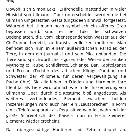
Wolf
Obwohl sich Simon Laks’ „L’Hirondelle inattendue“ in vieler
Hinsicht von Ullmanns Oper unterscheidet, werden die bei
Ullmann umgesetzten Gestaltungsideen sinnvoll fortgesetzt.
Während bei Ullmann noch symbolisch ein offenes Grab
begossen wird, sind es bei Laks die schwarzen
Bodenplatten, die, vom lebensspendenden Wasser aus der
Gießkanne benetzt, zu Kunstrasenflecken mutieren. Man
befindet sich nun in einem außerirdischen Paradies der
Tiere, in dem ein Journalist und sein Pilot notlanden. Die
Tiere sind sprichwörtliche Figuren oder Wesen der antiken
Mythologie: Taube, Schildkröte, Schlange, Bär, Kapitolgänse
und Procne (Tochter des attischen Königs Pandion und
Schwester der Philomela, für deren Vergewaltigung sie
Rache übte). Sie alle leben in Frieden und Harmonie. Ihre
Identität als Tiere wird, ähnlich wie in der Inszenierung von
Ullmanns Oper, durch die Kostüme bloß angedeutet. Als
weiteres verbindendes Element zwischen beiden
Inszenierungen wird auch hier ein „Lautsprecher“ in Form
eines Telefonapparats als Requisit verwendet, während der
große Schreibtisch des Kaisers nun in Form kleinerer
Elemente wieder erscheint.
Das übergeschäftige Hantieren mit Zetteln deutet an,