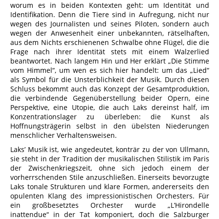
worum es in beiden Kontexten geht: um Identität und
Identifikation. Denn die Tiere sind in Aufregung, nicht nur
wegen des Journalisten und seines Piloten, sondern auch
wegen der Anwesenheit einer unbekannten, rätselhaften,
aus dem Nichts erschienenen Schwalbe ohne Flügel, die die
Frage nach ihrer Identität stets mit einem Walzerlied
beantwortet. Nach langem Hin und Her erklärt „Die Stimme
vom Himmel“, um wen es sich hier handelt: um das „Lied“
als Symbol für die Unsterblichkeit der Musik. Durch diesen
Schluss bekommt auch das Konzept der Gesamtproduktion,
die verbindende Gegenüberstellung beider Opern, eine
Perspektive, eine Utopie, die auch Laks dereinst half, im
Konzentrationslager zu überleben: die Kunst als
Hoffnungsträgerin selbst in den übelsten Niederungen
menschlicher Verhaltensweisen.
Laks’ Musik ist, wie angedeutet, konträr zu der von Ullmann,
sie steht in der Tradition der musikalischen Stilistik im Paris
der Zwischenkriegszeit, ohne sich jedoch einem der
vorherrschenden Stile anzuschließen. Einerseits bevorzugte
Laks tonale Strukturen und klare Formen, andererseits den
opulenten Klang des impressionistischen Orchesters. Für
ein großbesetztes Orchester wurde „L’Hirondelle
inattendue“ in der Tat komponiert, doch die Salzburger