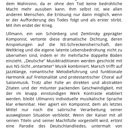
dem Wahnsinn, da er ohne den Tod keine bedrohliche
Macht mehr ausüben kann. Ihm selbst ist, wie allen
anderen Menschen, die Erlösung nur dann möglich, wenn
er der Aufforderung des Todes folgt und als erster stirbt.
Mit ihm endet der Krieg.
Ullmann, ein von Schönberg und Zemlinsky geprägter
Komponist, vertonte diese dramatische Dichtung, deren
Anspielungen auf die NS-Schreckensherrschaft, den
Weltkrieg und die eigene latente Lebensbedrohung nicht zu
übersehen sind, indem er ihr mehrfache doppelte Böden
einzieht. „Deutsche“ Musiktraditionen werden geschickt mit
aus NS-Sicht „entarteter“ Musik kombiniert, Marsch trifft auf
Jazzklänge, romantische Melodieführung und funktionale
Harmonik auf Freitonalität und protestantischer Choral auf
Salonmusik. Trotz aller Fülle an direkten und abstrakten
Zitaten und der mitunter packenden Geschwindigkeit, mit
der im knapp einstündigen Werk Kontraste etabliert
werden, bleibt Ullmanns individuelle musikalische Sprache
klar erkennbar. Hier agiert ein Komponist, dem als letztes
Mittel nur noch die satirische Verarbeitung seiner
ausweglosen Situation verbleibt. Wenn der Kaiser mit all
seinen Titeln und seiner Machtfülle vorgestellt wird, ertönt
eine Parodie des Deutschlandliedes, untermalt von