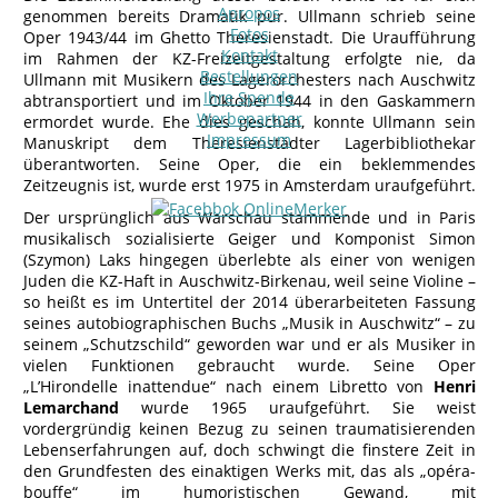
Apropos
genommen bereits Dramatik pur. Ullmann schrieb seine
Fotos
Oper 1943/44 im Ghetto Theresienstadt. Die Uraufführung
Kontakt
im Rahmen der KZ-Freizeitgestaltung erfolgte nie, da
Bestellungen
Ullmann mit Musikern des Lagerorchesters nach Auschwitz
Ihre Spende
abtransportiert und im Oktober 1944 in den Gaskammern
Werbepartner
ermordet wurde. Ehe dies geschah, konnte Ullmann sein
Impressum
Manuskript dem Theresienstädter Lagerbibliothekar
überantworten. Seine Oper, die ein beklemmendes
Zeitzeugnis ist, wurde erst 1975 in Amsterdam uraufgeführt.
Der ursprünglich aus Warschau stammende und in Paris
musikalisch sozialisierte Geiger und Komponist Simon
(Szymon) Laks hingegen überlebte als einer von wenigen
Juden die KZ-Haft in Auschwitz-Birkenau, weil seine Violine –
so heißt es im Untertitel der 2014 überarbeiteten Fassung
seines autobiographischen Buchs „Musik in Auschwitz“ – zu
seinem „Schutzschild“ geworden war und er als Musiker in
vielen Funktionen gebraucht wurde. Seine Oper
„L’Hirondelle inattendue“ nach einem Libretto von
Henri
Lemarchand
wurde 1965 uraufgeführt. Sie weist
vordergründig keinen Bezug zu seinen traumatisierenden
Lebenserfahrungen auf, doch schwingt die finstere Zeit in
den Grundfesten des einaktigen Werks mit, das als „opéra-
bouffe“ im humoristischen Gewand, mit