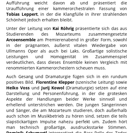
Aufführung weicht davon ab und präsentiert die
Uraufführung einer kammerorchestralen Fassung von
Tobias Leppert
, in der die Klangfülle in ihrer strahlenden
Schönheit jedoch erhalten bleibt.
Unter der Leitung von
Kai Röhrig
präsentierte sich das aus
Studierenden des Mozarteums zusammengesetzte
Arcoensemble
am Premierenabend in großer Form, sowohl
in der prägnanten, äußerst vitalen Wiedergabe von
Ullmanns Oper als auch bei Laks. Großartige solistische
Leistungen und Homogenität im Zusammenspiel
verdeutlichen, dass dieses Ensemble keinen Vergleich mit
renommierten Kammerorchestern scheuen muss.
Auch Gesang und Dramaturgie fügen sich in ein rundum
positives Bild.
Florentine Klepper
(szenische Leitung) sowie
Heiko Voss
und
Jurij Kowol
(Dramaturgie) setzen auf eine
Darstellung und Personenführung, in der die grotesken
Aspekte der Handlungen beider Werke sinnvoll und
erhellend unterstrichen werden. Die jungen Sängerinnen
und Sänger, die am Mozarteum studieren, doch außerhalb
auch schon im Musikbetrieb zu hören sind, setzen die teils
slapstickartigen Impulse nahezu perfekt um. Zudem hört
man technisch großartige, ausdrucksstarke Stimmen.
Dominik Schumertl
interpretiert die Bass-Rolle des Todes