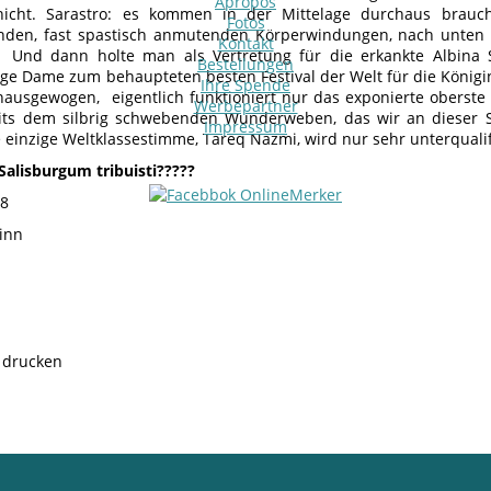
Apropos
nicht. Sarastro: es kommen in der Mittelage durchaus brauch
Fotos
nden, fast spastisch anmutenden Körperwindungen, nach unten 
Kontakt
 Und dann holte man als Vertretung für die erkankte Albina S
Bestellungen
nge Dame zum behaupteten besten Festival der Welt für die Königin
Ihre Spende
 unausgewogen, eigentlich funktioniert nur das exponierte oberste 
Werbepartner
its dem silbrig schwebenden Wunderweben, das wir an dieser S
Impressum
 einzige Weltklassestimme, Tareq Nazmi, wird nur sehr unterqualifi
Salisburgum tribuisti
?????
18
inn
e drucken