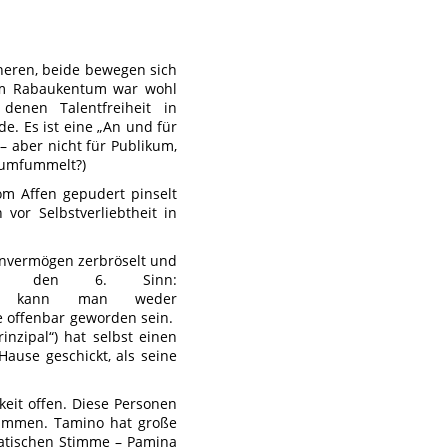
äheren, beide bewegen sich
hem Rabaukentum war wohl
 denen Talentfreiheit in
. Es ist eine „An und für
 – aber nicht für Publikum,
 rumfummelt?)
vom Affen gepudert pinselt
vor Selbstverliebtheit in
Unvermögen zerbröselt und
für den 6. Sinn:
 kann man weder
re offenbar geworden sein.
inzipal“) hat selbst einen
Hause geschickt, als seine
keit offen. Diese Personen
Stimmen. Tamino hat große
matischen Stimme – Pamina