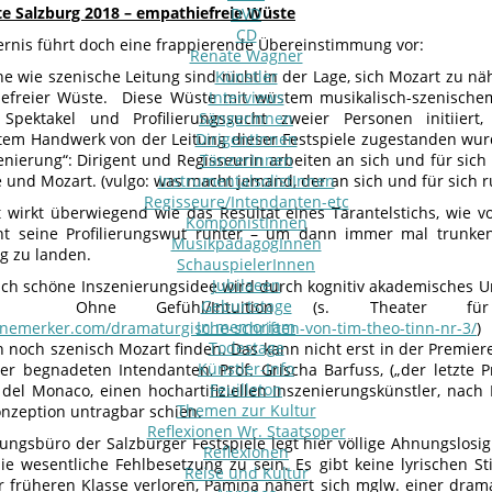
e Salzburg 2018 – empathiefreie Wüste
DVD
CD
ernis führt doch eine frappierende Übereinstimmung vor:
Renate Wagner
he wie szenische Leitung sind nicht in der Lage, sich Mozart zu n
Künstler
iefreier Wüste. Diese Wüste mit wüstem musikalisch-szenisc
Interviews
Spektakel und Profilierungssucht zweier Personen initiiert,
SängerInnen
em Handwerk von der Leitung dieser Festspiele zugestanden wurde
DirigentInnen
enierung“: Dirigent und Regisseurin arbeiten an sich und für sich
TänzerInnen
e und Mozart. (vulgo: was macht jemand, der an sich und für sich
InstrumentalsolistInnen
Regisseure/Intendanten-etc
t wirkt überwiegend wie das Resultat eines Tarantelstichs, wie 
KomponistInnen
nt seine Profilierungswut runter – um dann immer mal trunken 
MusikpädagogInnen
g zu landen.
SchauspielerInnen
Jubilaeen
lich schöne Inszenierungsidee wird durch kognitiv akademisches 
Geburtstage
delt. Ohne Gefühl/Intuition (s. Theater 
In memoriam
linemerker.com/dramaturgische-schriften-von-tim-theo-tinn-nr-3/
)
Todestage
h noch szenisch Mozart finden. Das kann nicht erst in der Premie
Künstler-Info
er begnadeten Intendanten, Prof. Grischa Barfuss, („der letzte Pr
Feuilleton
 del Monaco, einen hochartifiziellen Inszenierungskünstler, nach 
Themen zur Kultur
onzeption untragbar schien.
Reflexionen Wr. Staatsoper
ungsbüro der Salzburger Festspiele legt hier völlige Ahnungslosig
Reflexionen
ie wesentliche Fehlbesetzung zu sein. Es gibt keine lyrischen 
Reise und Kultur
er früheren Klasse verloren, Pamina nähert sich mglw. einer dra