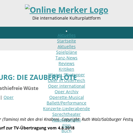
Die internationale Kulturplattform
Aktuelles
Startseite
Aktuelles
Spielpläne
Tanz-News
Reviews
Kritiken
Wiener Staatsoper
URG: DIE ZAUBERFLÖTE
Oper in Österreich
Oper international
athiefreie Wüste
Oper Archiv
 |
Oper
Operette-Musical
Ballett/Performance
Konzerte-Liederabende
Sprechtheater
 (Tamino) mit den drei Knaben). Copyright: Ruth Walz/Salzburger Fests
Ausstellungen
Film
urf zur TV-Übertragung vom 4.8.2018
Buch