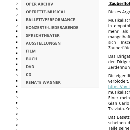
Zauberflöt
OPER ARCHIV
OPERETTE-MUSICAL
Dieses Ärg
BALLETT/PERFORMANCE
Musikalisc
in empath
KONZERTE-LIEDERABENDE
mehr als 
SPRECHTHEATER
mangelhaft
sich – Insz
AUSSTELLUNGEN
Zauberflöt
FILM
Das Diriga
BUCH
der Dirige
DVD
Zerdehnun
CD
Die eigent
verblö
RENATE WAGNER
https://on
musikalisc
Einer mein
Gian Carlo
Traviata-K
Das Besetz
scheinen d
Teile sein