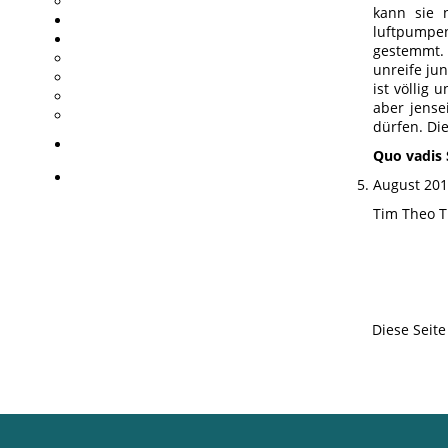
kann sie 
luftpumpe
gestemmt.
unreife ju
ist völlig
aber jense
dürfen. Die
Quo vadis
August 20
Tim Theo T
Diese Seit