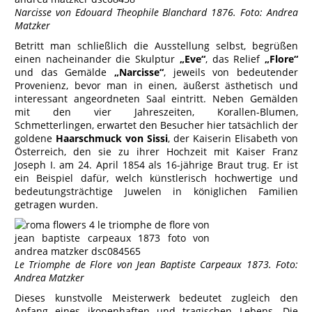
Narcisse von Edouard Theophile Blanchard 1876. Foto: Andrea
Matzker
Betritt man schließlich die Ausstellung selbst, begrüßen
einen nacheinander die Skulptur
„Eve“
, das Relief
„Flore“
und das Gemälde
„Narcisse“
, jeweils von bedeutender
Provenienz, bevor man in einen, äußerst ästhetisch und
interessant angeordneten Saal eintritt. Neben Gemälden
mit den vier Jahreszeiten, Korallen-Blumen,
Schmetterlingen, erwartet den Besucher hier tatsächlich der
goldene
Haarschmuck von Sissi
, der Kaiserin Elisabeth von
Österreich, den sie zu ihrer Hochzeit mit Kaiser Franz
Joseph I. am 24. April 1854 als 16-jährige Braut trug. Er ist
ein Beispiel dafür, welch künstlerisch hochwertige und
bedeutungsträchtige Juwelen in königlichen Familien
getragen wurden.
Le Triomphe de Flore von Jean Baptiste Carpeaux 1873. Foto:
Andrea Matzker
Dieses kunstvolle Meisterwerk bedeutet zugleich den
Anfang eines ikonenhaften und tragischen Lebens. Die