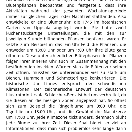
Blütenpflanzen beobachtet und festgestellt, dass ihre
Aktivitäten während der gesamten Wachstumsperiode
immer zur gleichen Tages- oder Nachtzeit stattfanden. Also
entwickelte er eine Blumenuhr, die 1745 im botanischen
Garten von Uppsala angelegt wurde. Sie hatte zwölf
kuchenstückartige Unterteilungen, die mit den zur
jeweiligen Stunde blühenden Pflanzen bepflanzt waren. Er
setzte zum Beispiel in das Ein-Uhr-Feld die Pflanzen, die
entweder um 13:00 Uhr oder um 1:00 Uhr ihre Blüte ganz
öffneten. Diese unterschiedlichen Blütephasen der Pflanzen
folgen ihrer inneren Uhr auch im Zusammenhang mit den
bestäubenden Insekten. Würden sich alle Blüten zur selben
Zeit öffnen, müssten sie untereinander viel zu stark um
Bienen, Hummeln und Schmetterlinge konkurrieren. Die
historische Uhr Linnés entsprach den schwedischen
Klimazonen. Der zeichnerische Entwurf der deutschen
Illustratorin Ursula Schleicher-Benz ist bei uns verbreitet, da
sie diesen an die hiesigen Zonen angepasst hat. So öffnet
sich zum Beispiel die Ringelblume um 9:00 Uhr, die
Tigerlilie um 13:00 Uhr, und die Gewöhnliche Nachtkerze
um 17:00 Uhr. Jede Klimazone tickt anders, demnach blüht
jede Blume zu ihrer Zeit. Dieser Saal bietet so viel an
Informationen, dass man sich problemlos sehr lange darin