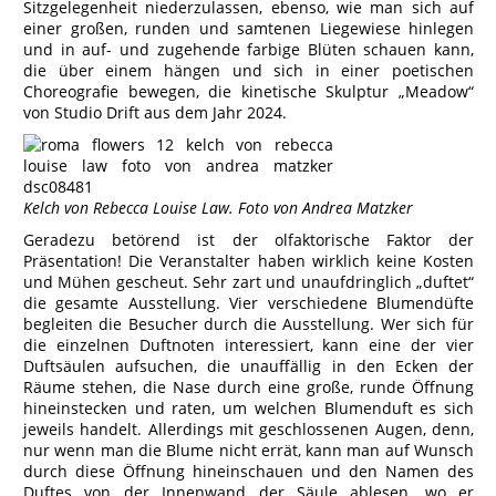
Sitzgelegenheit niederzulassen, ebenso, wie man sich auf
einer großen, runden und samtenen Liegewiese hinlegen
und in auf- und zugehende farbige Blüten schauen kann,
die über einem hängen und sich in einer poetischen
Choreografie bewegen, die kinetische Skulptur „Meadow“
von Studio Drift aus dem Jahr 2024.
Kelch von Rebecca Louise Law. Foto von Andrea Matzker
Geradezu betörend ist der olfaktorische Faktor der
Präsentation! Die Veranstalter haben wirklich keine Kosten
und Mühen gescheut. Sehr zart und unaufdringlich „duftet“
die gesamte Ausstellung. Vier verschiedene Blumendüfte
begleiten die Besucher durch die Ausstellung. Wer sich für
die einzelnen Duftnoten interessiert, kann eine der vier
Duftsäulen aufsuchen, die unauffällig in den Ecken der
Räume stehen, die Nase durch eine große, runde Öffnung
hineinstecken und raten, um welchen Blumenduft es sich
jeweils handelt. Allerdings mit geschlossenen Augen, denn,
nur wenn man die Blume nicht errät, kann man auf Wunsch
durch diese Öffnung hineinschauen und den Namen des
Duftes von der Innenwand der Säule ablesen, wo er