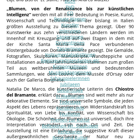
Buch
DVD
„Blumen, von der Renaissance bis zur künstlichen
CD
Intelligenz“
werden mit all ihrer Bedeutung in Poesie, Kunst,
Renate Wagner
Wissenschaft und Technologie in der bislang in Italien
Künstler
größten Ausstellung zu diesem Thema gezeigt. Über 90
Interviews
Kunstwerke aus zehn verschiedenen Ländern werden im
SängerInnen
Innenhof mit Kreuzgang und auf zwei Etagen in dem mit
DirigentInnen
der Kirche Santa Maria della Pace verbundenen
TänzerInnen
Klostergebäude von Donato Bramante gezeigt. Die Gemälde,
InstrumentalsolistInnen
Fotografien, Skulpturen, Manuskripte, Wandteppiche und
Regisseure/Intendanten-etc
Installationen aus fünf Jahrhunderten stammen zum großen
KomponistInnen
Teil aus weltberühmten Museen und bedeutenden
MusikpädagogInnen
Sammlungen, wie dem Louvre, dem Mussée d‘Orsay oder
SchauspielerInnen
auch der Galleria Borghese.
Jubilaeen
Natalia De Marco, die künstlerische Leiterin des
Chiostro
Geburtstage
del Bramante
, erklärt dazu: „Blumen sind weit mehr als nur
In memoriam
dekorative Elemente. Sie sind universelle Symbole, die jeden
Todestage
Aspekt des Lebens repräsentieren, von Widerstandskraft bis
Künstler-Info
Spiritualität, von Liebe bis Konflikt, von Wissenschaft bis
Feuilleton
Ökologie. Die Schönheit der Blumen ist universell, doch ihre
Themen zur Kultur
Interpretation verändert sich nach Ort und Zeit. Die
Reflexionen Wr. Staatsoper
Ausstellung ist eine Einladung, die suggestive Kraft dieser
Reflexionen
außergewöhnlichen Geschenke der Natur neu zu
Reise und Kultur