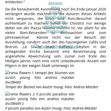
entdecken.“
Apropos
Fotos
Da die bezaubernde Ausstellung noch bis Ende Januar 2026
Kontakt
verlängert wurde, möchten es die Autoren dieses Artikels
Bestellungen
nicht verpassen, die Leser und Rom-Besucher darauf
Ihre Spende
aufmerksam zu machen, zumal der Chiostro nur wenige
Werbepartner
Meter von der Piazza Navona entfernt ist. Vor allem für die
Impressum
vielen Rom-Reisenden zu Weihnachten und zum
Jahreswechsel könnte nicht nur der Besuch der
Ausstellung, sondern auch der des hauseigenen Cafés und
Bistrots „Le Sibille“ (nach Raffaels Sibyllen in der
anliegenden Kirche benannt) eine Bereicherung und
angenehme Abwechslung sein, zumal zum Ende des
Heiligen Jahres noch eine nicht unbedeutende Anzahl von
Pilgern in der ewigen Stadt unterwegs ist.
Tempel der Blumen von Austin Young. Foto: Andrea Matzker
Il piccolo paradiso von Austin Young. Foto: Andrea Matzker