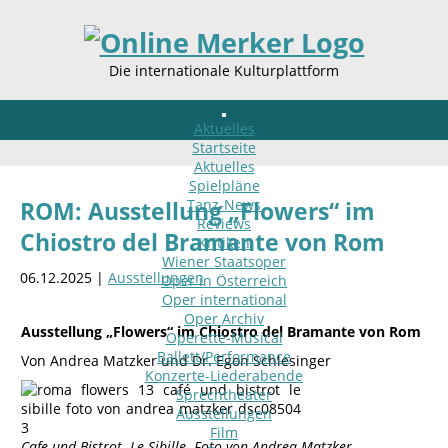
Die internationale Kulturplattform
Aktuelles
Startseite
Aktuelles
Spielpläne
Tanz-News
ROM: Ausstellung „Flowers“ im
Reviews
Chiostro del Bramante von Rom
Kritiken
Wiener Staatsoper
06.12.2025 |
Ausstellungen
Oper in Österreich
Oper international
Oper Archiv
Ausstellung „Flowers“ im Chiostro del Bramante von Rom
Operette-Musical
Ballett/Performance
Von Andrea Matzker und Dr. Egon Schlesinger
Konzerte-Liederabende
Sprechtheater
Ausstellungen
Film
Cafe und Bistrot Le Sibille. Foto von Andrea Matzker