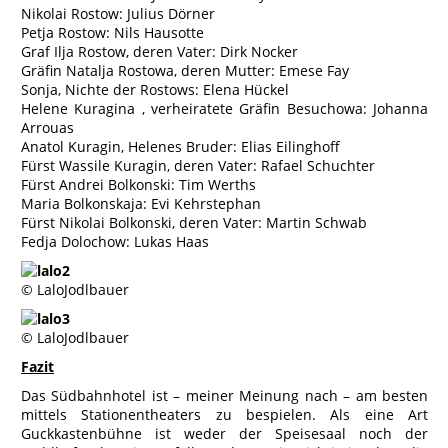
Nikolai Rostow: Julius Dörner
Petja Rostow: Nils Hausotte
Graf Ilja Rostow, deren Vater: Dirk Nocker
Gräfin Natalja Rostowa, deren Mutter: Emese Fay
Sonja, Nichte der Rostows: Elena Hückel
Helene Kuragina , verheiratete Gräfin Besuchowa: Johanna
Arrouas
Anatol Kuragin, Helenes Bruder: Elias Eilinghoff
Fürst Wassile Kuragin, deren Vater: Rafael Schuchter
Fürst Andrei Bolkonski: Tim Werths
Maria Bolkonskaja: Evi Kehrstephan
Fürst Nikolai Bolkonski, deren Vater: Martin Schwab
Fedja Dolochow: Lukas Haas
© LaloJodlbauer
© LaloJodlbauer
Fazit
Das Südbahnhotel ist – meiner Meinung nach – am besten
mittels Stationentheaters zu bespielen. Als eine Art
Guckkastenbühne ist weder der Speisesaal noch der