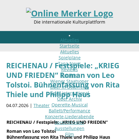
Die internationale Kulturplattform
Aktuelles
Startseite
Aktuelles
Spielpläne
Tanz-News
REICHENAU / Festspiele: „KRIEG
Reviews
UND FRIEDEN“ Roman von Leo
Kritiken
Wiener Staatsoper
Tolstoi. Bühnenfassung von Rita
Oper in Österreich
Thiele und Philipp Haus
Oper international
Oper Archiv
Operette-Musical
04.07.2026 |
Theater
Ballett/Performance
Konzerte-Liederabende
REICHENAU / Festspiele: „KRIEG UND FRIEDEN“
Sprechtheater
Ausstellungen
Roman von Leo Tolstoi
Film
Bühnenfassung von Rita Thiele und Philipp Haus