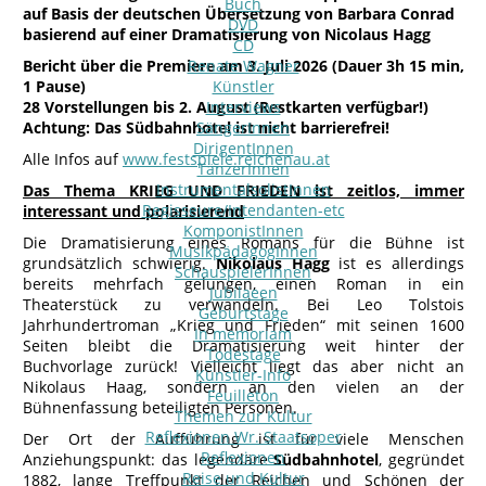
Buch
auf Basis der deutschen Übersetzung von Barbara Conrad
DVD
basierend auf einer Dramatisierung von Nicolaus Hagg
CD
Bericht über die Premiere am 3. Juli 2026 (Dauer 3h 15 min,
Renate Wagner
1 Pause)
Künstler
28 Vorstellungen bis 2. August (Restkarten verfügbar!)
Interviews
Achtung: Das Südbahnhotel ist nicht barrierefrei!
SängerInnen
DirigentInnen
Alle Infos auf
www.festspiele.reichenau.at
TänzerInnen
InstrumentalsolistInnen
Das Thema KRIEG UND FRIEDEN ist zeitlos, immer
Regisseure/Intendanten-etc
interessant und polarisierend
KomponistInnen
Die Dramatisierung eines Romans für die Bühne ist
MusikpädagogInnen
grundsätzlich schwierig.
Nikolaus Hagg
ist es allerdings
SchauspielerInnen
bereits mehrfach gelungen, einen Roman in ein
Jubilaeen
Theaterstück zu verwandeln. Bei Leo Tolstois
Geburtstage
Jahrhundertroman „Krieg und Frieden“ mit seinen 1600
In memoriam
Seiten bleibt die Dramatisierung weit hinter der
Todestage
Buchvorlage zurück! Vielleicht liegt das aber nicht an
Künstler-Info
Nikolaus Haag, sondern an den vielen an der
Feuilleton
Bühnenfassung beteiligten Personen.
Themen zur Kultur
Reflexionen Wr. Staatsoper
Der Ort der Aufführung ist für viele Menschen
Reflexionen
Anziehungspunkt: das legendäre
Südbahnhotel
, gegründet
Reise und Kultur
1882, lange Treffpunkt der Reichen und Schönen der