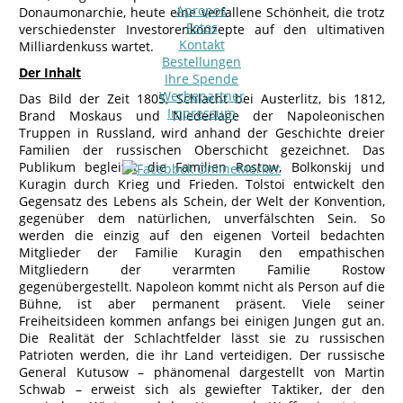
Apropos
Donaumonarchie, heute eine verfallene Schönheit, die trotz
Fotos
verschiedenster Investorenkonzepte auf den ultimativen
Kontakt
Milliardenkuss wartet.
Bestellungen
Der Inhalt
Ihre Spende
Werbepartner
Das Bild der Zeit 1805, Schlacht bei Austerlitz, bis 1812,
Impressum
Brand Moskaus und Niederlage der Napoleonischen
Truppen in Russland, wird anhand der Geschichte dreier
Familien der russischen Oberschicht gezeichnet. Das
Publikum begleitet die Familien Rostow, Bolkonskij und
Kuragin durch Krieg und Frieden. Tolstoi entwickelt den
Gegensatz des Lebens als Schein, der Welt der Konvention,
gegenüber dem natürlichen, unverfälschten Sein. So
werden die einzig auf den eigenen Vorteil bedachten
Mitglieder der Familie Kuragin den empathischen
Mitgliedern der verarmten Familie Rostow
gegenübergestellt. Napoleon kommt nicht als Person auf die
Bühne, ist aber permanent präsent. Viele seiner
Freiheitsideen kommen anfangs bei einigen Jungen gut an.
Die Realität der Schlachtfelder lässt sie zu russischen
Patrioten werden, die ihr Land verteidigen. Der russische
General Kutusow – phänomenal dargestellt von Martin
Schwab – erweist sich als gewiefter Taktiker, der den