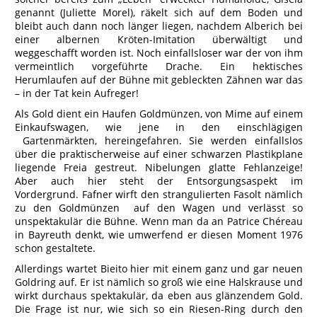
genannt (Juliette Morel), räkelt sich auf dem Boden und
bleibt auch dann noch länger liegen, nachdem Alberich bei
einer albernen Kröten-Imitation überwältigt und
weggeschafft worden ist. Noch einfallsloser war der von ihm
vermeintlich vorgeführte Drache. Ein hektisches
Herumlaufen auf der Bühne mit gebleckten Zähnen war das
– in der Tat kein Aufreger!
Als Gold dient ein Haufen Goldmünzen, von Mime auf einem
Einkaufswagen, wie jene in den einschlägigen
Gartenmärkten, hereingefahren. Sie werden einfallslos
über die praktischerweise auf einer schwarzen Plastikplane
liegende Freia gestreut. Nibelungen glatte Fehlanzeige!
Aber auch hier steht der Entsorgungsaspekt im
Vordergrund. Fafner wirft den strangulierten Fasolt nämlich
zu den Goldmünzen auf den Wagen und verlässt so
unspektakulär die Bühne. Wenn man da an Patrice Chéreau
in Bayreuth denkt, wie umwerfend er diesen Moment 1976
schon gestaltete.
Allerdings wartet Bieito hier mit einem ganz und gar neuen
Goldring auf. Er ist nämlich so groß wie eine Halskrause und
wirkt durchaus spektakulär, da eben aus glänzendem Gold.
Die Frage ist nur, wie sich so ein Riesen-Ring durch den