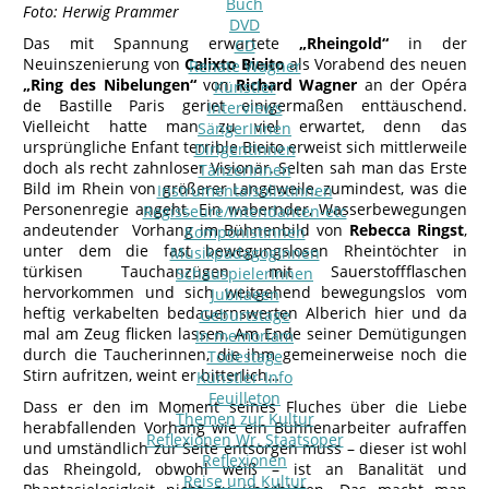
Buch
Foto: Herwig Prammer
DVD
Das mit Spannung erwartete
„Rheingold“
in der
CD
Neuinszenierung von
Calixto Bieito
als Vorabend des neuen
Renate Wagner
„Ring des Nibelungen“
von
Richard Wagner
an der Opéra
Künstler
de Bastille Paris geriet einigermaßen enttäuschend.
Interviews
Vielleicht hatte man zu viel erwartet, denn das
SängerInnen
ursprüngliche Enfant terrible Bieito erweist sich mittlerweile
DirigentInnen
doch als recht zahnloser Visionär. Selten sah man das Erste
TänzerInnen
Bild im Rhein von größerer Langeweile, zumindest, was die
InstrumentalsolistInnen
Personenregie angeht. Ein wabernder, Wasserbewegungen
Regisseure/Intendanten-etc
andeutender Vorhang im Bühnenbild von
Rebecca Ringst
,
KomponistInnen
unter dem die fast bewegungslosen Rheintöchter in
MusikpädagogInnen
türkisen Tauchanzügen mit Sauerstoffflaschen
SchauspielerInnen
hervorkommen und sich weitgehend bewegungslos vom
Jubilaeen
heftig verkabelten bedauernswerten Alberich hier und da
Geburtstage
mal am Zeug flicken lassen. Am Ende seiner Demütigungen
In memoriam
durch die Taucherinnen, die ihm gemeinerweise noch die
Todestage
Stirn aufritzen, weint er bitterlich…
Künstler-Info
Feuilleton
Dass er den im Moment seines Fluches über die Liebe
Themen zur Kultur
herabfallenden Vorhang wie ein Bühnenarbeiter aufraffen
Reflexionen Wr. Staatsoper
und umständlich zur Seite entsorgen muss – dieser ist wohl
Reflexionen
das Rheingold, obwohl weiß – ist an Banalität und
Reise und Kultur