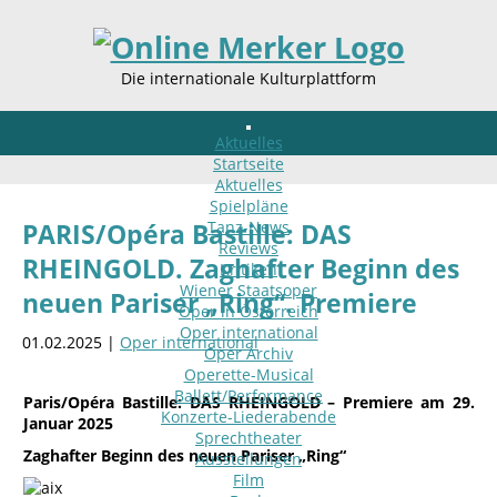
Die internationale Kulturplattform
Aktuelles
Startseite
Aktuelles
Spielpläne
Tanz-News
PARIS/Opéra Bastille: DAS
Reviews
RHEINGOLD. Zaghafter Beginn des
Kritiken
Wiener Staatsoper
neuen Pariser „Ring“. Premiere
Oper in Österreich
Oper international
01.02.2025 |
Oper international
Oper Archiv
Operette-Musical
Ballett/Performance
Paris/Opéra Bastille:
DAS RHEINGOLD – Premiere
am 29.
Konzerte-Liederabende
Januar 2025
Sprechtheater
Zaghafter Beginn des neuen Pariser „Ring“
Ausstellungen
Film