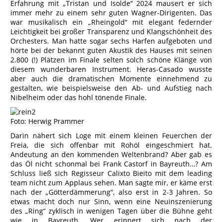
Erfahrung mit „Tristan und Isolde“ 2024 mausert er sich
immer mehr zu einem sehr guten Wagner-Dirigenten. Das
war musikalisch ein „Rheingold“ mit elegant federnder
Leichtigkeit bei großer Transparenz und Klangschönheit des
Orchesters. Man hatte sogar sechs Harfen aufgeboten und
hörte bei der bekannt guten Akustik des Hauses mit seinen
2.800 (!) Plätzen im Finale selten solch schöne Klänge von
diesem wunderbaren Instrument. Heras-Casado wusste
aber auch die dramatischen Momente einnehmend zu
gestalten, wie beispielsweise den Ab- und Aufstieg nach
Nibelheim oder das hohl tönende Finale.
Foto: Herwig Prammer
Darin nähert sich Loge mit einem kleinen Feuerchen der
Freia, die sich offenbar mit Rohöl eingeschmiert hat.
Andeutung an den kommenden Weltenbrand? Aber gab es
das Öl nicht schonmal bei Frank Castorf in Bayreuth…? Am
Schluss ließ sich Regisseur Calixto Bieito mit dem leading
team nicht zum Applaus sehen. Man sagte mir, er käme erst
nach der „Götterdämmerung“, also erst in 2-3 Jahren. So
etwas macht doch nur Sinn, wenn eine Neuinszenierung
des „Ring“ zyklisch in wenigen Tagen über die Bühne geht
wie in Bayreuth. Wer erinnert sich nach der