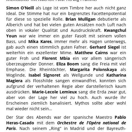
Simon O’Neill
als Loge ist vom Timbre her auch nicht ganz
ideal. Die Stimme hat nur ein begrenztes Facettenpotential
für diese so spezielle Rolle.
Brian Mulligan
debutierte als
Alberich und hat bei vielen guten Ansätzen noch Luft nach
oben in vokaler Qualität und Ausdruckskraft.
Kwangchul
Youn
war wie immer ein guter Fasolt mit seinem vollen
Bass, und
Mika Kares
, immer mehr als Hagen unterwegs,
gab auch einen stimmlich guten Fafner.
Gerhard Siegel
ist
weiterhin ein exzellenter Mime.
Matthew Cairns
war ein
guter Froh und
Florent Mbia
ein vor allem sängerisch
überzeugender Donner.
Eliza Boom
sang die Freia mit viel
Emphase. Die Rheintöchter,
Margarita Polonskaya
als
Woglinde,
Isabel Signoret
als Wellgunde und
Katharina
Magiera
als Flosshilde sangen einwandfrei, konnten sich
aufgrund der verhaltenen Regie aber darstellerisch kaum
ausdrücken.
Marie-Lecole Lemieux
sang die Erda zwar gut,
aber von der Lage her viel zu hoch. Auch wurde ihr
Erscheinen ziemlich banalisiert. Mythos sollte aber wohl
mal wieder nicht sein…
Der Star des Abends war der spanische Maestro
Pablo
Heras-Casado
mit dem
Orchestre de l’Opéra national de
Paris
. Nach seinem „Ring“ in Madrid und der Bayreuth-