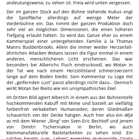
andeutungsweise, zu sehen ist. Freia wird unten vergessen.
Der im ganzen Stück auf den Bühne stehende Kubus engt
die Spielfläche allerdings auf wenige Meter der
Vorderbühne ein. Das nimmt der ganzen Produktion doch
sehr viel an möglichen Dimensionen, die einen höheren
Tiefgang erlaubt hätten. So wird das Ganze eher zu einem
Kammerspiel einer untergehenden Familie à la Thomas
Manns Buddenbrooks. Allein die immer wieder Herzanfall-
ähnlichen Attacken Wotans lassen die Figur einmal in einem
anderen, menschlicheren Licht erscheinen. Das war
besonders bei Alberichs Fluch eindrucksvoll, wo Wotan in
der Tat wie nach einem Herzstillstand schmerzverzerrt
lange auf dem Boden bleibt. Sein Kommentar zu Loge mit
der „geifernden Lust“ passt allerdings nicht dazu… Dennoch
wirkt Wotan bei Bieito wie ein unsympathisches Ekel.
Im Dritten Bild agiert Alberich in einem aus der Bühnentiefe
hochkommenden Kabuff mit Mime und bastelt an vielfältig
farbenfroh verkabelten Humanoiden, deren Gliedmaßen
schauerlich von der Decke hängen. Auch hier also ein
déjà
vu
mit dem Wiener „Ring“ von Sven-Eric Bechtolf und jenem
von Dimitri Tscherniakov in Berlin, wo auch
kleinmanufakturelle Bastelarbeiten zu sehen sind. Ein
solcher bereits zum „Leben“ erweckter Humanoide, Gisela