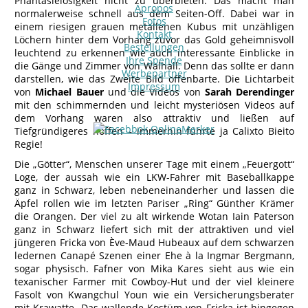
Phantasielosigkeit nicht zu überbieten. Das macht man
Apropos
normalerweise schnell aus dem Seiten-Off. Dabei war in
Fotos
einem riesigen grauen metallenen Kubus mit unzähligen
Kontakt
Löchern hinter dem Vorhang zuvor das Gold geheimnisvoll
Bestellungen
leuchtend zu erkennen wie auch interessante Einblicke in
Ihre Spende
die Gänge und Zimmer von Walhall. Denn das sollte er dann
Werbepartner
darstellen, wie das Zweite Bild offenbarte. Die Lichtarbeit
Impressum
von
Michael Bauer
und die Videos von
Sarah Derendinger
mit den schimmernden und leicht mysteriösen Videos auf
dem Vorhang waren also attraktiv und ließen auf
Tiefgründigeres hoffen – immerhin führte ja Calixto Bieito
Regie!
Die „Götter“, Menschen unserer Tage mit einem „Feuergott“
Loge, der aussah wie ein LKW-Fahrer mit Baseballkappe
ganz in Schwarz, leben nebeneinanderher und lassen die
Äpfel rollen wie im letzten Pariser „Ring“ Günther Krämer
die Orangen. Der viel zu alt wirkende Wotan Iain Paterson
ganz in Schwarz liefert sich mit der attraktiven und viel
jüngeren Fricka von Ève-Maud Hubeaux auf dem schwarzen
ledernen Canapé Szenen einer Ehe à la Ingmar Bergmann,
sogar physisch. Fafner von Mika Kares sieht aus wie ein
texanischer Farmer mit Cowboy-Hut und der viel kleinere
Fasolt von Kwangchul Youn wie ein Versicherungsberater
mit Krawatte. Das wallende Kostüm von Fricka ist hingegen