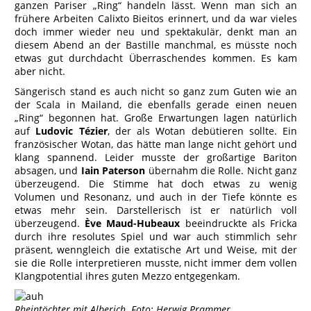
ganzen Pariser „Ring“ handeln lässt. Wenn man sich an
frühere Arbeiten Calixto Bieitos erinnert, und da war vieles
doch immer wieder neu und spektakulär, denkt man an
diesem Abend an der Bastille manchmal, es müsste noch
etwas gut durchdacht Überraschendes kommen. Es kam
aber nicht.
Sängerisch stand es auch nicht so ganz zum Guten wie an
der Scala in Mailand, die ebenfalls gerade einen neuen
„Ring“ begonnen hat. Große Erwartungen lagen natürlich
auf
Ludovic Tézier
, der als Wotan debütieren sollte. Ein
französischer Wotan, das hätte man lange nicht gehört und
klang spannend. Leider musste der großartige Bariton
absagen, und
Iain Paterson
übernahm die Rolle. Nicht ganz
überzeugend. Die Stimme hat doch etwas zu wenig
Volumen und Resonanz, und auch in der Tiefe könnte es
etwas mehr sein. Darstellerisch ist er natürlich voll
überzeugend.
Ève Maud-Hubeaux
beeindruckte als Fricka
durch ihre resolutes Spiel und war auch stimmlich sehr
präsent, wenngleich die extatische Art und Weise, mit der
sie die Rolle interpretieren musste, nicht immer dem vollen
Klangpotential ihres guten Mezzo entgegenkam.
Rheintöchter mit Alberich. Foto: Herwig Prammer