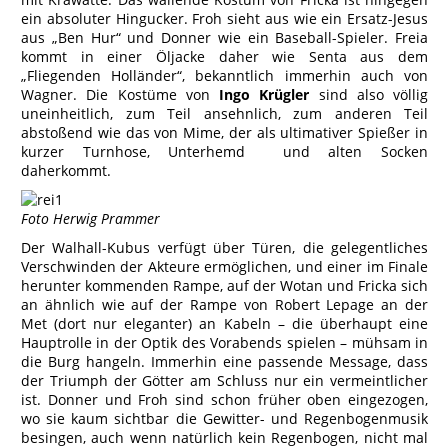
ein absoluter Hingucker. Froh sieht aus wie ein Ersatz-Jesus
aus „Ben Hur“ und Donner wie ein Baseball-Spieler. Freia
kommt in einer Öljacke daher wie Senta aus dem
„Fliegenden Holländer“, bekanntlich immerhin auch von
Wagner. Die Kostüme von
Ingo Krügler
sind also völlig
uneinheitlich, zum Teil ansehnlich, zum anderen Teil
abstoßend wie das von Mime, der als ultimativer Spießer in
kurzer Turnhose, Unterhemd und alten Socken
daherkommt.
Foto Herwig Prammer
Der Walhall-Kubus verfügt über Türen, die gelegentliches
Verschwinden der Akteure ermöglichen, und einer im Finale
herunter kommenden Rampe, auf der Wotan und Fricka sich
an ähnlich wie auf der Rampe von Robert Lepage an der
Met (dort nur eleganter) an Kabeln – die überhaupt eine
Hauptrolle in der Optik des Vorabends spielen – mühsam in
die Burg hangeln. Immerhin eine passende Message, dass
der Triumph der Götter am Schluss nur ein vermeintlicher
ist. Donner und Froh sind schon früher oben eingezogen,
wo sie kaum sichtbar die Gewitter- und Regenbogenmusik
besingen, auch wenn natürlich kein Regenbogen, nicht mal