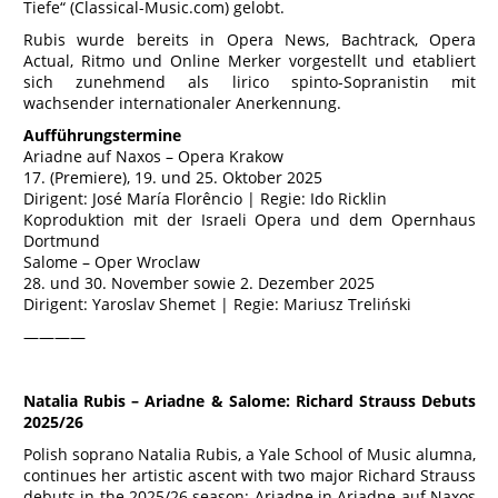
Tiefe“ (Classical-Music.com) gelobt.
Rubis wurde bereits in Opera News, Bachtrack, Opera
Actual, Ritmo und Online Merker vorgestellt und etabliert
sich zunehmend als lirico spinto-Sopranistin mit
wachsender internationaler Anerkennung.
Aufführungstermine
Ariadne auf Naxos – Opera Krakow
17. (Premiere), 19. und 25. Oktober 2025
Dirigent: José María Florêncio | Regie: Ido Ricklin
Koproduktion mit der Israeli Opera und dem Opernhaus
Dortmund
Salome – Oper Wroclaw
28. und 30. November sowie 2. Dezember 2025
Dirigent: Yaroslav Shemet | Regie: Mariusz Treliński
————
Natalia Rubis – Ariadne & Salome: Richard Strauss Debuts
2025/26
Polish soprano Natalia Rubis, a Yale School of Music alumna,
continues her artistic ascent with two major Richard Strauss
debuts in the 2025/26 season: Ariadne in Ariadne auf Naxos