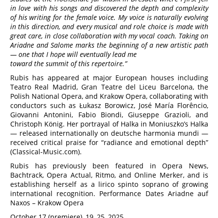
in love with his songs and discovered the depth and complexity
of his writing for the female voice. My voice is naturally evolving
in this direction, and every musical and role choice is made with
great care, in close collaboration with my vocal coach. Taking on
Ariadne and Salome marks the beginning of a new artistic path
— one that I hope will eventually lead me
toward the summit of this repertoire.”
Rubis has appeared at major European houses including
Teatro Real Madrid, Gran Teatre del Liceu Barcelona, the
Polish National Opera, and Krakow Opera, collaborating with
conductors such as Łukasz Borowicz, José María Florêncio,
Giovanni Antonini, Fabio Biondi, Giuseppe Grazioli, and
Christoph König. Her portrayal of Halka in Moniuszko’s Halka
— released internationally on deutsche harmonia mundi —
received critical praise for “radiance and emotional depth”
(Classical-Music.com).
Rubis has previously been featured in Opera News,
Bachtrack, Opera Actual, Ritmo, and Online Merker, and is
establishing herself as a lirico spinto soprano of growing
international recognition. Performance Dates Ariadne auf
Naxos – Krakow Opera
October 17 (premiere), 19, 25, 2025