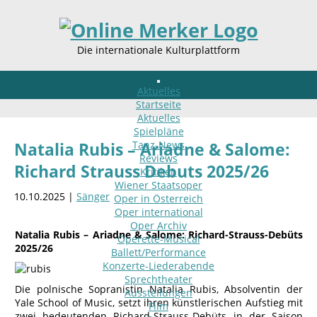
Die internationale Kulturplattform
Aktuelles
Startseite
Aktuelles
Spielpläne
Tanz-News
Natalia Rubis – Ariadne & Salome:
Reviews
Richard Strauss Debuts 2025/26
Kritiken
Wiener Staatsoper
10.10.2025 |
Sänger
Oper in Österreich
Oper international
Oper Archiv
Natalia Rubis – Ariadne & Salome: Richard-Strauss-Debüts
Operette-Musical
2025/26
Ballett/Performance
Konzerte-Liederabende
Sprechtheater
Die polnische Sopranistin Natalia Rubis, Absolventin der
Ausstellungen
Yale School of Music, setzt ihren künstlerischen Aufstieg mit
Film
zwei bedeutenden Richard-Strauss-Debüts in der Saison