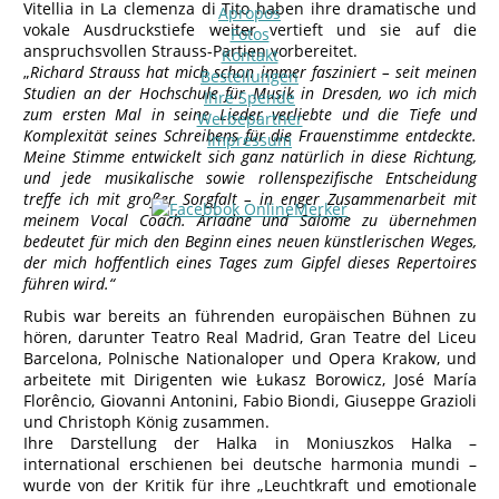
Vitellia in La clemenza di Tito haben ihre dramatische und
Apropos
vokale Ausdruckstiefe weiter vertieft und sie auf die
Fotos
anspruchsvollen Strauss-Partien vorbereitet.
Kontakt
„
Richard Strauss hat mich schon immer fasziniert – seit meinen
Bestellungen
Studien an der Hochschule für Musik in Dresden, wo ich mich
Ihre Spende
zum ersten Mal in seine Lieder verliebte und die Tiefe und
Werbepartner
Komplexität seines Schreibens für die Frauenstimme entdeckte.
Impressum
Meine Stimme entwickelt sich ganz natürlich in diese Richtung,
und jede musikalische sowie rollenspezifische Entscheidung
treffe ich mit großer Sorgfalt – in enger Zusammenarbeit mit
meinem Vocal Coach. Ariadne und Salome zu übernehmen
bedeutet für mich den Beginn eines neuen künstlerischen Weges,
der mich hoffentlich eines Tages zum Gipfel dieses Repertoires
führen wird.“
Rubis war bereits an führenden europäischen Bühnen zu
hören, darunter Teatro Real Madrid, Gran Teatre del Liceu
Barcelona, Polnische Nationaloper und Opera Krakow, und
arbeitete mit Dirigenten wie Łukasz Borowicz, José María
Florêncio, Giovanni Antonini, Fabio Biondi, Giuseppe Grazioli
und Christoph König zusammen.
Ihre Darstellung der Halka in Moniuszkos Halka –
international erschienen bei deutsche harmonia mundi –
wurde von der Kritik für ihre „Leuchtkraft und emotionale