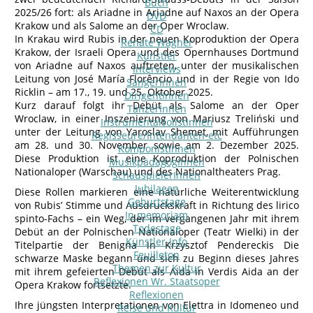
Buch
2025/26 fort: als Ariadne in Ariadne auf Naxos an der Opera
DVD
Krakow und als Salome an der Oper Wroclaw.
CD
In Krakau wird Rubis in der neuen Koproduktion der Opera
Renate Wagner
Krakow, der Israeli Opera und des Opernhauses Dortmund
Künstler
von Ariadne auf Naxos auftreten, unter der musikalischen
Interviews
Leitung von José María Florêncio und in der Regie von Ido
SängerInnen
Ricklin – am 17., 19. und 25. Oktober 2025.
DirigentInnen
Kurz darauf folgt ihr Debüt als Salome an der Oper
TänzerInnen
Wroclaw, in einer Inszenierung von Mariusz Treliński und
InstrumentalsolistInnen
unter der Leitung von Yaroslav Shemet, mit Aufführungen
Regisseure/Intendanten-etc
am 28. und 30. November sowie am 2. Dezember 2025.
KomponistInnen
Diese Produktion ist eine Koproduktion der Polnischen
MusikpädagogInnen
Nationaloper (Warschau) und des Nationaltheaters Prag.
SchauspielerInnen
Jubilaeen
Diese Rollen markieren eine natürliche Weiterentwicklung
Geburtstage
von Rubis’ Stimme und Ausdruckskraft in Richtung des lirico
In memoriam
spinto-Fachs – ein Weg, der im vergangenen Jahr mit ihrem
Todestage
Debüt an der Polnischen Nationaloper (Teatr Wielki) in der
Künstler-Info
Titelpartie der Benigna in Krzysztof Pendereckis Die
Feuilleton
schwarze Maske begann und sich zu Beginn dieses Jahres
Themen zur Kultur
mit ihrem gefeierten Debüt als Aida in Verdis Aida an der
Reflexionen Wr. Staatsoper
Opera Krakow fortsetzte.
Reflexionen
Ihre jüngsten Interpretationen von Elettra in Idomeneo und
Reise und Kultur