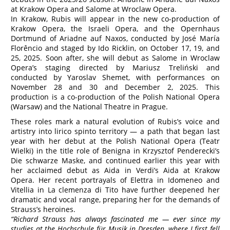
at Krakow Opera and Salome at Wroclaw Opera.
In Krakow, Rubis will appear in the new co-production of
Krakow Opera, the Israeli Opera, and the Opernhaus
Dortmund of Ariadne auf Naxos, conducted by José María
Florêncio and staged by Ido Ricklin, on October 17, 19, and
25, 2025. Soon after, she will debut as Salome in Wroclaw
Opera’s staging directed by Mariusz Treliński and
conducted by Yaroslav Shemet, with performances on
November 28 and 30 and December 2, 2025. This
production is a co-production of the Polish National Opera
(Warsaw) and the National Theatre in Prague.
These roles mark a natural evolution of Rubis’s voice and
artistry into lirico spinto territory — a path that began last
year with her debut at the Polish National Opera (Teatr
Wielki) in the title role of Benigna in Krzysztof Penderecki’s
Die schwarze Maske, and continued earlier this year with
her acclaimed debut as Aida in Verdi’s Aida at Krakow
Opera. Her recent portrayals of Elettra in Idomeneo and
Vitellia in La clemenza di Tito have further deepened her
dramatic and vocal range, preparing her for the demands of
Strauss’s heroines.
“Richard Strauss has always fascinated me — ever since my
studies at the Hochschule für Musik in Dresden, where I first fell