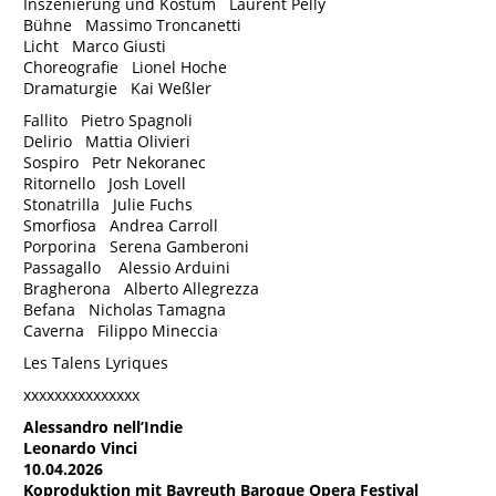
Inszenierung und Kostüm Laurent Pelly
Bühne Massimo Troncanetti
Licht Marco Giusti
Choreografie Lionel Hoche
Dramaturgie Kai Weßler
Fallito Pietro Spagnoli
Delirio Mattia Olivieri
Sospiro Petr Nekoranec
Ritornello Josh Lovell
Stonatrilla Julie Fuchs
Smorfiosa Andrea Carroll
Porporina Serena Gamberoni
Passagallo Alessio Arduini
Bragherona Alberto Allegrezza
Befana Nicholas Tamagna
Caverna Filippo Mineccia
Les Talens Lyriques
xxxxxxxxxxxxxxx
Alessandro nell’Indie
Leonardo Vinci
10.04.2026
Koproduktion mit Bayreuth Baroque Opera Festival