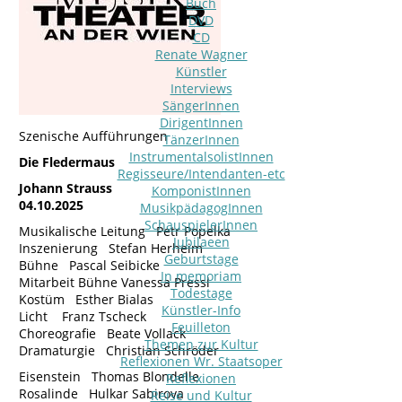
Buch
DVD
CD
Renate Wagner
Künstler
Interviews
SängerInnen
DirigentInnen
Szenische Aufführungen
TänzerInnen
InstrumentalsolistInnen
Die Fledermaus
Regisseure/Intendanten-etc
Johann Strauss
KomponistInnen
04.10.2025
MusikpädagogInnen
SchauspielerInnen
Musikalische Leitung Petr Popelka
Jubilaeen
Inszenierung Stefan Herheim
Geburtstage
Bühne Pascal Seibicke
In memoriam
Mitarbeit Bühne Vanessa Pressl
Todestage
Kostüm Esther Bialas
Künstler-Info
Licht Franz Tscheck
Feuilleton
Choreografie Beate Vollack
Themen zur Kultur
Dramaturgie Christian Schröder
Reflexionen Wr. Staatsoper
Eisenstein Thomas Blondelle
Reflexionen
Rosalinde Hulkar Sabirova
Reise und Kultur