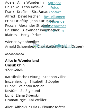
Adele Alina Wunderlin
Apropos
Dr. Falke Leon Košavić
Fotos
Frank Krešimir Stražanac
Kontakt
Alfred David Fischer
Bestellungen
Prinz Orlofsky Jana Kurucová
Ihre Spende
Frosch Alexander Strobele
Werbepartner
Dr. Blind Alexander Kaimbacher
Impressum
IdaInes Hengl-Pirker
Wiener Symphoniker
Arnold Schoenberg Chor (Leitung: Erwin Ortner)
xxxxxxxxxxx
Alice in Wonderland
Unsuk Chin
17.11.2025
IMusikalische Leitung Stephan Zilias
Inszenierung Elisabeth Stöppler
Bühne Valentin Köhler
Kostüm Su Sigmund
Licht Elana Siberski
Dramaturgie Kai Weßler
Alice Álfheiður Erla Guðmundsdóttir