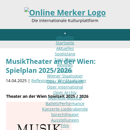
Die internationale Kulturplattform
Aktuelles
Startseite
Aktuelles
Spielpläne
Tanz-News
MusikTheater an der Wien:
Reviews
Spielplan 2025/2026
Kritiken
Wiener Staatsoper
14.04.2025 |
Reflexionen - Wr. Staatsoper
Oper in Österreich
Oper international
Oper Archiv
Theater an der Wien Spielzeit 2025 / 2026
Operette-Musical
Ballett/Performance
Konzerte-Liederabende
Sprechtheater
Ausstellungen
Film