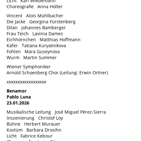
Licht Karl Wiedemann
Choreografie Anna Holter
Vincent Alois Mühlbacher
Die Jacke Georgina Fürstenberg
Dilan Johannes Bamberger
Frau Teich Lavinia Dames
Eichhörnchen Matthias Hoffmann
Käfer Tatiana Kuryatnikova
Fohlen Mara Guseynova
Wurm Martin Summer
Wiener Symphoniker
Arnold Schoenberg Chor (Leitung: Erwin Ortner)
xxxxxxxxxxxxxxxxxx
Benamor
Pablo Luna
23.01.2026
Musikalische Leitung José Miguel Pérez-Sierra
Inszenierung Christof Loy
Bühne Herbert Murauer
Kostüm Barbara Drosihn
Licht Fabrice Kebour