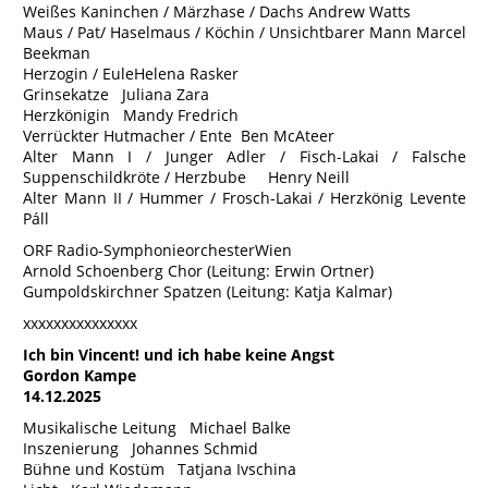
Weißes Kaninchen / Märzhase / Dachs Andrew Watts
Maus / Pat/ Haselmaus / Köchin / Unsichtbarer Mann Marcel
Beekman
Herzogin / EuleHelena Rasker
Grinsekatze Juliana Zara
Herzkönigin Mandy Fredrich
Verrückter Hutmacher / Ente Ben McAteer
Alter Mann I / Junger Adler / Fisch-Lakai / Falsche
Suppenschildkröte / Herzbube Henry Neill
Alter Mann II / Hummer / Frosch-Lakai / Herzkönig Levente
Páll
ORF Radio-SymphonieorchesterWien
Arnold Schoenberg Chor (Leitung: Erwin Ortner)
Gumpoldskirchner Spatzen (Leitung: Katja Kalmar)
xxxxxxxxxxxxxxx
Ich bin Vincent! und ich habe keine Angst
Gordon Kampe
14.12.2025
Musikalische Leitung Michael Balke
Inszenierung Johannes Schmid
Bühne und Kostüm Tatjana Ivschina