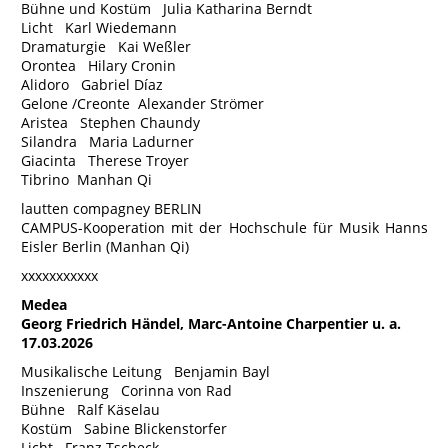
Bühne und Kostüm Julia Katharina Berndt
Licht Karl Wiedemann
Dramaturgie Kai Weßler
Orontea Hilary Cronin
Alidoro Gabriel Díaz
Gelone /Creonte Alexander Strömer
Aristea Stephen Chaundy
Silandra Maria Ladurner
Giacinta Therese Troyer
Tibrino Manhan Qi
lautten compagney BERLIN
CAMPUS-Kooperation mit der Hochschule für Musik Hanns
Eisler Berlin (Manhan Qi)
xxxxxxxxxxx
Medea
Georg Friedrich Händel, Marc-Antoine Charpentier u. a.
17.03.2026
Musikalische Leitung Benjamin Bayl
Inszenierung Corinna von Rad
Bühne Ralf Käselau
Kostüm Sabine Blickenstorfer
Licht Franz Tscheck