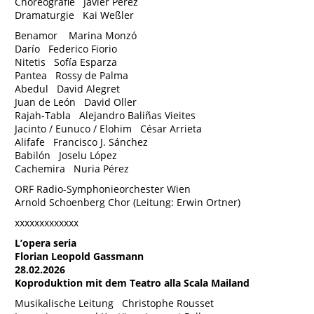
Choreografie Javier Pérez
Dramaturgie Kai Weßler
Benamor Marina Monzó
Darío Federico Fiorio
Nitetis Sofía Esparza
Pantea Rossy de Palma
Abedul David Alegret
Juan de León David Oller
Rajah-Tabla Alejandro Baliñas Vieites
Jacinto / Eunuco / Elohim César Arrieta
Alifafe Francisco J. Sánchez
Babilón Joselu López
Cachemira Nuria Pérez
ORF Radio-Symphonieorchester Wien
Arnold Schoenberg Chor (Leitung: Erwin Ortner)
xxxxxxxxxxxxx
L’opera seria
Florian Leopold Gassmann
28.02.2026
Koproduktion mit dem Teatro alla Scala Mailand
Musikalische Leitung Christophe Rousset