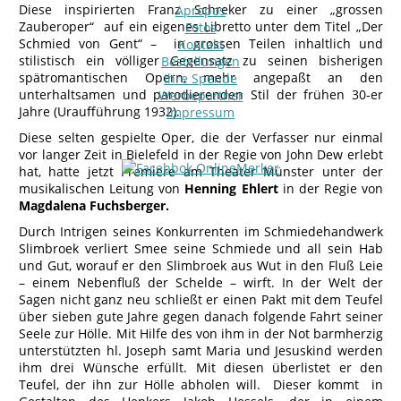
Diese inspirierten Franz Schreker zu einer „grossen
Apropos
Zauberoper“ auf ein eigenes Libretto unter dem Titel „Der
Fotos
Schmied von Gent“ – in grossen Teilen inhaltlich und
Kontakt
stilistisch ein völliger Gegensatz zu seinen bisherigen
Bestellungen
spätromantischen Opern, mehr angepaßt an den
Ihre Spende
unterhaltsamen und parodierenden Stil der frühen 30-er
Werbepartner
Jahre (Uraufführung 1932).
Impressum
Diese selten gespielte Oper, die der Verfasser nur einmal
vor langer Zeit in Bielefeld in der Regie von John Dew erlebt
hat, hatte jetzt Premiere am Theater Münster unter der
musikalischen Leitung von
Henning Ehlert
in der Regie von
Magdalena Fuchsberger.
Durch Intrigen seines Konkurrenten im Schmiedehandwerk
Slimbroek verliert Smee seine Schmiede und all sein Hab
und Gut, worauf er den Slimbroek aus Wut in den Fluß Leie
– einem Nebenfluß der Schelde – wirft. In der Welt der
Sagen nicht ganz neu schließt er einen Pakt mit dem Teufel
über sieben gute Jahre gegen danach folgende Fahrt seiner
Seele zur Hölle. Mit Hilfe des von ihm in der Not barmherzig
unterstützten hl. Joseph samt Maria und Jesuskind werden
ihm drei Wünsche erfüllt. Mit diesen überlistet er den
Teufel, der ihn zur Hölle abholen will. Dieser kommt in