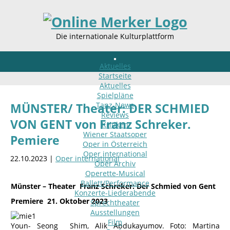
Die internationale Kulturplattform
Aktuelles
Startseite
Aktuelles
Spielpläne
Tanz-News
MÜNSTER/ Theater: DER SCHMIED
Reviews
VON GENT von Franz Schreker.
Kritiken
Wiener Staatsoper
Pemiere
Oper in Österreich
Oper international
22.10.2023 |
Oper international
Oper Archiv
Operette-Musical
Ballett/Performance
Münster – Theater Franz Schreker: Der Schmied von Gent
Konzerte-Liederabende
Premiere 21. Oktober 2023
Sprechtheater
Ausstellungen
Film
Youn- Seong Shim, Alik Abdukayumov. Foto: Martina