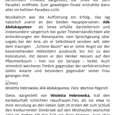
Paradies eröffnete. Zum gewaltigen Finale erstrahlte dann
alles im hellsten Paradies-Licht.
Musikalisch war die Aufführung ein Erfolg.. Das lag
natürlich zuerst an den beiden Hauptpersonen.
Alik
Abdukayumov
als Smee erfüllte darstellerisch und
insbesondere sängerisch bei guter Textverständlichkeit alle
Anforderungen der Riesenpartie, vom Sprechgesang über
Legato bei der Arie, als er Selbstmord verüben will, oder
dem traurigen „Schöne Bäum’“ wo er seine Angst vor der
bevorstehenden Höllenfahrt ausdrückt, bis hin zu den
Koloraturen, mit denen er den Henker Hessels auf den
Pflaumenbaum – hier nur ein Gerippe – lockte. Auch
stimmlich weicheres Timbre gegenüber der verführerischen
Göttin Astarte und besonders gegenüber seiner Frau
gelangen ihm.
Wioletta Hebrowska, Alik Abdukayumov. Foto: Martina Pipprich
Diese, dargestellt von
Wioletta Hebrowska,
traf den
karikaturhaft schlichten Hausfrauen-Ton, als sie etwa in
ihrer Anrufung an den lieben Gott im ersten Akt zum Schluß
den Konkurrenten Slimbroek auf den Misthaufen wünschte
oder im dritten Akt den Tod von ihres Mannes kurz aber