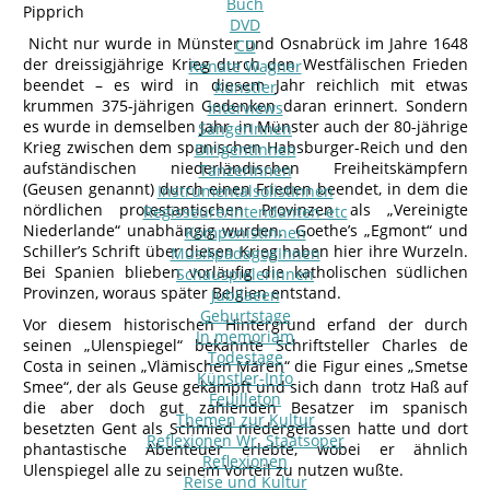
Buch
Pipprich
DVD
Nicht nur wurde in Münster und Osnabrück im Jahre 1648
CD
der dreissigjährige Krieg durch den Westfälischen Frieden
Renate Wagner
beendet – es wird in diesem Jahr reichlich mit etwas
Künstler
krummen 375-jährigen Gedenken daran erinnert. Sondern
Interviews
es wurde in demselben Jahr in Münster auch der 80-jährige
SängerInnen
Krieg zwischen dem spanischen Habsburger-Reich und den
DirigentInnen
aufständischen niederländischen Freiheitskämpfern
TänzerInnen
(Geusen genannt) durch einen Frieden beendet, in dem die
InstrumentalsolistInnen
nördlichen protestantischen Provinzen als „Vereinigte
Regisseure/Intendanten-etc
Niederlande“ unabhängig wurden. Goethe’s „Egmont“ und
KomponistInnen
Schiller’s Schrift über diesen Krieg haben hier ihre Wurzeln.
MusikpädagogInnen
Bei Spanien blieben vorläufig die katholischen südlichen
SchauspielerInnen
Provinzen, woraus später Belgien entstand.
Jubilaeen
Geburtstage
Vor diesem historischen Hintergrund erfand der durch
In memoriam
seinen „Ulenspiegel“ bekannte Schriftsteller Charles de
Todestage
Costa in seinen „Vlämischen Mären“ die Figur eines „Smetse
Künstler-Info
Smee“, der als Geuse gekämpft und sich dann trotz Haß auf
Feuilleton
die aber doch gut zahlenden Besatzer im spanisch
Themen zur Kultur
besetzten Gent als Schmied niedergelassen hatte und dort
Reflexionen Wr. Staatsoper
phantastische Abenteuer erlebte, wobei er ähnlich
Reflexionen
Ulenspiegel alle zu seinem Vorteil zu nutzen wußte.
Reise und Kultur