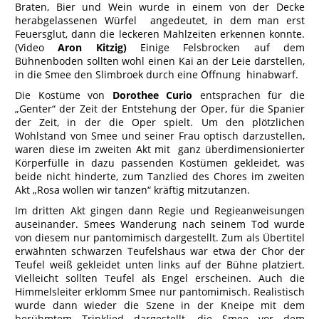
Braten, Bier und Wein wurde in einem von der Decke
herabgelassenen Würfel angedeutet, in dem man erst
Feuersglut, dann die leckeren Mahlzeiten erkennen konnte.
(Video
Aron Kitzig)
Einige Felsbrocken auf dem
Bühnenboden sollten wohl einen Kai an der Leie darstellen,
in die Smee den Slimbroek durch eine Öffnung hinabwarf.
Die Kostüme von
Dorothee Curio
entsprachen für die
„Genter“ der Zeit der Entstehung der Oper, für die Spanier
der Zeit, in der die Oper spielt. Um den plötzlichen
Wohlstand von Smee und seiner Frau optisch darzustellen,
waren diese im zweiten Akt mit ganz überdimensionierter
Körperfülle in dazu passenden Kostümen gekleidet, was
beide nicht hinderte, zum Tanzlied des Chores im zweiten
Akt „Rosa wollen wir tanzen“ kräftig mitzutanzen.
Im dritten Akt gingen dann Regie und Regieanweisungen
auseinander. Smees Wanderung nach seinem Tod wurde
von diesem nur pantomimisch dargestellt. Zum als Übertitel
erwähnten schwarzen Teufelshaus war etwa der Chor der
Teufel weiß gekleidet unten links auf der Bühne platziert.
Vielleicht sollten Teufel als Engel erscheinen. Auch die
Himmelsleiter erklomm Smee nur pantomimisch. Realistisch
wurde dann wieder die Szene in der Kneipe mit dem
berühmtem Trinklied dargestellt, die Smee vor dem