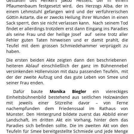
Gestalten des Henkers Jakob Hessels, der in einem
Pflaumenbaum festgesetzt wird, des Herzogs Alba, der in
einem Lehmstuhl gefangen wird und der verführerischen
Göttin Astarte, die er zwecks Heilung ihrer Wunden in einen
Sack sperrt, den sie nicht verlassen kann. Nach seinem Tod
findet er allerdings trotzdem erst dann Eingang ins Paradies
als seine Frau und der heilige Josef auf seine trotz aller
Fehler guten Taten hinweisen und er damit prahlt, die
Teufel mit dem grossen Schmiedehammer verprügelt zu
haben.
Die ersten beiden Akte zeigten dann den beschriebenen
heiteren Ablauf einschließlich der ganz im Bühnennebel
versinkenden Höllenvision mit dazu passenden Teufeln, mit
der der zweite Aufzug und das gute Leben von Smee und
seiner Frau enden.
Dafür baute
Monika Biegler
ein viereckiges
Einheitsbühnenbild bestehend aus seitlichen Holzwänden
mit jeweils einer Sitzreihe davor – von Ferne
nachempfunden dem Friedenssaal im Rathaus von
Münster. Den Hintergrund bildete zuerst das Abbild einer
Landschaft, im dritten Akt ein Vorhang, hinter dem das
Paradies sich befinden sollte. Die im zweiten Akt von den
Teufeln für Smee bereitgestellte Schmiede und jede Menge