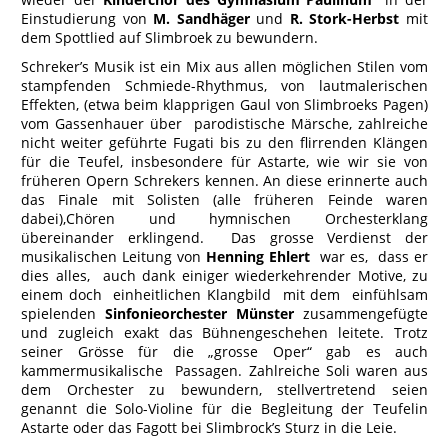
Einstudierung von
M. Sandhäger
und
R. Stork-Herbst
mit
dem Spottlied auf Slimbroek zu bewundern.
Schreker’s Musik ist ein Mix aus allen möglichen Stilen vom
stampfenden Schmiede-Rhythmus, von lautmalerischen
Effekten, (etwa beim klapprigen Gaul von Slimbroeks Pagen)
vom Gassenhauer über parodistische Märsche, zahlreiche
nicht weiter geführte Fugati bis zu den flirrenden Klängen
für die Teufel, insbesondere für Astarte, wie wir sie von
früheren Opern Schrekers kennen. An diese erinnerte auch
das Finale mit Solisten (alle früheren Feinde waren
dabei),Chören und hymnischen Orchesterklang
übereinander erklingend. Das grosse Verdienst der
musikalischen Leitung von
Henning Ehlert
war es, dass er
dies alles, auch dank einiger wiederkehrender Motive, zu
einem doch einheitlichen Klangbild mit dem einfühlsam
spielenden
Sinfonieorchester Münster
zusammengefügte
und zugleich exakt das Bühnengeschehen leitete. Trotz
seiner Grösse für die „grosse Oper“ gab es auch
kammermusikalische Passagen. Zahlreiche Soli waren aus
dem Orchester zu bewundern, stellvertretend seien
genannt die Solo-Violine für die Begleitung der Teufelin
Astarte oder das Fagott bei Slimbrock’s Sturz in die Leie.