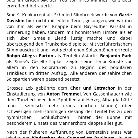
ergreifend betrauerte.
Smee’s Konkurrent als Schmied Slimbroek wurde von
Garrie
Davislim
hier nicht mit edlem Tenor, gesungen, wie wir ihn
von ihm als vierter Knappe beim Bayreuther Parsifal in
Erinnerung haben, sondern mit höhnischem Timbre, als er
sich über Smee´s Elend lustig machte und dabei
überzeugend den Trunkenbold spielte. Mit verführerischem
Stimmausdruck und gut getroffenen Spitzentönen erfreute
Robyn Allegra Parton
als Teufelin Astarte.
Benjamin Park
als Smee’s Geselle Flipke zeigte seine Tenor-Künste vor
allem in den Koloraturen zu Beginn des populären
Trinklieds im dritten Aufzug, Alle anderen der zahlreichen
Solopartien waren passend besetzt.
Grosses Lob gebührte dem
Chor und Extrachor
in der
Einstudierung von
Anton Tremmel.
Von Gassenhauern wie
dem Tanzlied oder dem Spottlied auf Herzog Alba (da hätte
man szenisch mehr draus machen können) über
schwierigen mehrstimmigen Gesang der Teufel bis zu den
hymnischen Schlußchören hinter der Bühne mit
besonderem Einsatz des Männerchors klappte alles gut.
Nach der früheren Aufführung von Bernstein’s Mass war
wieder der
Kinderchor des Gymnasium
Paulinum
in der