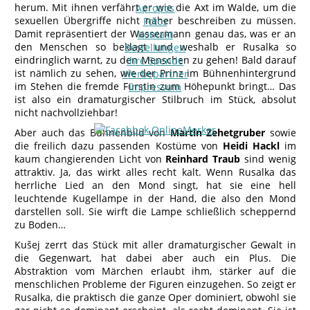
herum. Mit ihnen verfährt er wie die Axt im Walde, um die
Apropos
sexuellen Übergriffe nicht näher beschreiben zu müssen.
Fotos
Damit repräsentiert der Wassermann genau das, was er an
Kontakt
den Menschen so beklagt und weshalb er Rusalka so
Bestellungen
eindringlich warnt, zu den Menschen zu gehen! Bald darauf
Ihre Spende
ist nämlich zu sehen, wie der Prinz im Bühnenhintergrund
Werbepartner
im Stehen die fremde Fürstin zum Höhepunkt bringt… Das
Impressum
ist also ein dramaturgischer Stilbruch im Stück, absolut
nicht nachvollziehbar!
Aber auch das Bühnenbild von
Martin Zehetgruber
sowie
die freilich dazu passenden Kostüme von
Heidi Hackl
im
kaum changierenden Licht von
Reinhard Traub
sind wenig
attraktiv. Ja, das wirkt alles recht kalt. Wenn Rusalka das
herrliche Lied an den Mond singt, hat sie eine hell
leuchtende Kugellampe in der Hand, die also den Mond
darstellen soll. Sie wirft die Lampe schließlich scheppernd
zu Boden…
Kušej zerrt das Stück mit aller dramaturgischer Gewalt in
die Gegenwart, hat dabei aber auch ein Plus. Die
Abstraktion vom Märchen erlaubt ihm, stärker auf die
menschlichen Probleme der Figuren einzugehen. So zeigt er
Rusalka, die praktisch die ganze Oper dominiert, obwohl sie