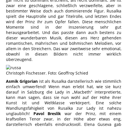
gar nicht so dominant erscheint, als recht dominant. Sie ist
zwar eine geschlagene, schließlich verzweifelte, aber in
bestimmter Weise doch auch dominierende Figur. Rusalka
spielt die Hauptrolle und gar Titelrolle, und letzten Endes
wird der Prinz ihr zum Opfer fallen. Diese menschlichen
Momente sind in der Inszenierung sehr gut
herausgearbeitet. Und das passte dann auch bestens zu
dieser wunderbaren Musik, diesen ans Herz gehenden
romantischen, mährischen und böhmischen Melodien, vor
allem in den Streichern. Das war zweitweise sehr emotional,
obwohl in diesen Bildern nicht immer wirklich
überzeugend.
Christoph Fischesser. Foto: Geoffroy Schied
Asmik Grigorian
ist als Rusalka darstellerisch wie stimmlich
einfach umwerfend! Wenn man erlebt hat, wie sie kurz
darauf in Salzburg die Lady in „Macbeth“ interpretierte,
kann man sagen, dass sie nun wohl auf der Höhe ihrer
Kunst ist und Weltklasse verkörpert. Eine solche
Wandlungsfähigkeit von Rusalka zur Lady ist nahezu
unglaublich!
Pavol Breslik
war der Prinz, mit einem
kraftvollen Tenor zwar, in der Höhe aber etwas eng,
darstellerisch ebenfalls eindrucksvoll. Elena Guseva gab