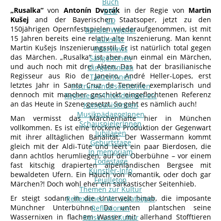
Buch
„Rusalka“
von
Antonín Dvorák
in der Regie von
Martin
DVD
Kušej
and der Bayerischen Staatsoper, jetzt zu den
CD
150jährigen Opernfestspielen wiederaufgenommen, ist mit
Renate Wagner
15 Jahren bereits eine relativ alte Inszenierung. Man kennt
Künstler
Martin Kušejs Inszenierungsstil. Er ist natürlich total gegen
Interviews
das Märchen. „Rusalka“ ist aber nun einmal ein Märchen,
SängerInnen
und auch noch mit drei Akten. Das hat der brasilianische
DirigentInnen
Regisseur aus Rio de Janeiro, André Heller-Lopes, erst
TänzerInnen
letztes Jahr in Santa Cruz de Tenerife exemplarisch und
InstrumentalsolistInnen
dennoch mit mancher geschickt eingeflochtenen Referenz
Regisseure/Intendanten-etc
an das Heute in Szene gesetzt. So geht es nämlich auch!
KomponistInnen
MusikpädagogInnen
Man vermisst das Märchenhafte hier in München
SchauspielerInnen
vollkommen. Es ist eine trockene Produktion der Gegenwart
Jubilaeen
mit ihrer alltäglichen Banalität. Der Wassermann kommt
Geburtstage
gleich mit der Aldi-Tüte und leert ein paar Bierdosen, die
In memoriam
dann achtlos herumliegen, auf der Oberbühne – vor einem
Todestage
fast kitschig drapierten alpenländischen Bergsee mit
Künstler-Info
bewaldeten Ufern. Ein Hauch von Romantik, oder doch gar
Feuilleton
Märchen?! Doch wohl eher ein sarkastischer Seitenhieb.
Themen zur Kultur
Er steigt sodann in die Unterwelt hinab, die imposante
Reflexionen Wr. Staatsoper
Münchner Unterbühne. Da unten plantschen seine
Reflexionen
Wassernixen in flachem Wasser mit allerhand Stofftieren
Reise und Kultur