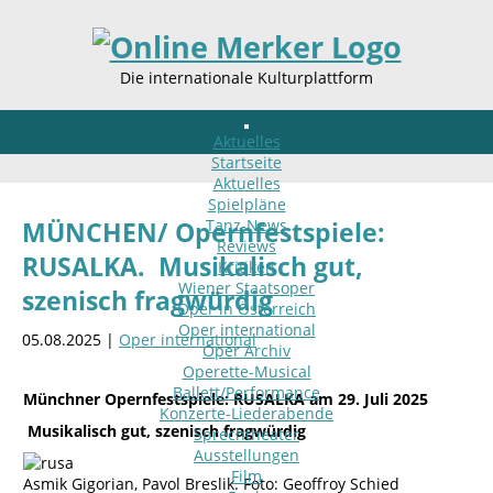
Die internationale Kulturplattform
Aktuelles
Startseite
Aktuelles
Spielpläne
Tanz-News
MÜNCHEN/ Opernfestspiele:
Reviews
RUSALKA. Musikalisch gut,
Kritiken
Wiener Staatsoper
szenisch fragwürdig
Oper in Österreich
Oper international
05.08.2025 |
Oper international
Oper Archiv
Operette-Musical
Ballett/Performance
Münchner Opernfestspiele: RUSALKA am 29. Juli 2025
Konzerte-Liederabende
Musikalisch gut, szenisch fragwürdig
Sprechtheater
Ausstellungen
Film
Asmik Gigorian, Pavol Breslik. Foto: Geoffroy Schied