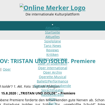
Die internationale Kulturplattform
Aktuelles
Startseite
Aktuelles
Spielpläne
Tanz-News
Reviews
Kritiken
Wiener Staatsoper
OV: TRISTAN UND ISOLDE. Premiere
Oper in Österreich
Oper international
 |
Oper
Oper Archiv
Operette-Musical
Ballett/Performance
Konzerte-Liederabende
 Isolde“/ 1. Akt. Foto: Sieglinde Pfabigan.
Sprechtheater
m
15.8.2020 :
„TRISTAN UND ISOLDE“ – Premiere
Ausstellungen
Film
obene Premiere forderte den Mitwirkenden gute Nerven ab. Schon 
Buch
er Einladung Isoldes zur Sühne für „ungebüßte Schuld“ Folg