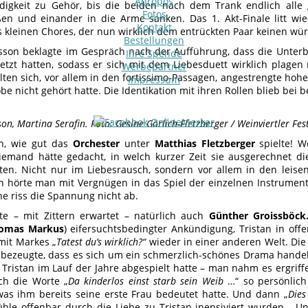
Apropos
digkeit zu Gehör, bis die beiden nach dem Trank endlich alle
Fotos
ßen und einander in die Arme sanken. Das 1. Akt-Finale litt w
Kontakt
 kleinen Chores, der nun wirklich dem entrückten Paar keinen wü
Bestellungen
sson beklagte im Gespräch nach der Aufführung, dass die Unte
Ihre Spende
etzt hatten, sodass er sich mit dem Liebesduett wirklich plagen
Werbepartner
llten sich, vor allem in den fortissimo-Passagen, angestrengte hoh
Impressum
be nicht gehört hatte. Die Identikation mit ihren Rollen blieb bei
on, Martina Serafin. Foto: Gesine Görlich-Fletzberger / Weinviertler Fes
h, wie gut das
Orchester
unter
Matthias Fletzberger
spielte! 
iemand hätte gedacht, in welch kurzer Zeit sie ausgerechnet di
tten. Nicht nur im Liebesrausch, sondern vor allem in den leis
 hörte man mit Vergnügen in das Spiel der einzelnen Instrument
e riss die Spannung nicht ab.
te – mit Zittern erwartet – natürlich auch
Günther Groissböc
omas Markus
) eifersuchtsbedingter Ankündigung, Tristan in off
mit Markes „
Tatest du’s wirklich?“
wieder in einer anderen Welt. Die 
bezeugte, dass es sich um ein schmerzlich-schönes Drama handelt
Tristan im Lauf der Jahre abgespielt hatte – man nahm es ergrif
ch die Worte „
Da kinderlos einst starb sein Weib
…“ so persönlich
 was ihm bereits seine erste Frau bedeutet hatte. Und dann „
Dies
ühle offenbar durch die Liebe zu Tristan inensiviert wurden… U