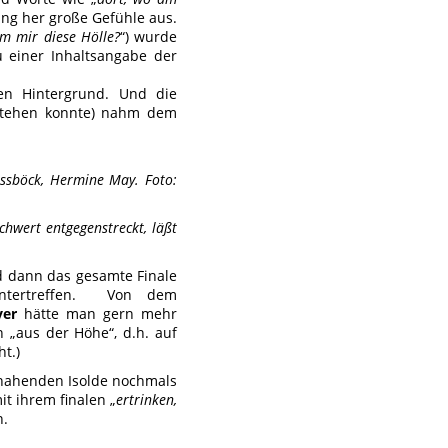
ng her große Gefühle aus.
m mir diese Hölle?
“) wurde
u einer Inhaltsangabe der
den Hintergrund. Und die
usstehen konnte) nahm dem
issböck, Hermine May. Foto:
chwert entgegenstreckt, läßt
d dann das gesamte Finale
intertreffen. Von dem
yer
hätte man gern mehr
 „aus der Höhe“, d.h. auf
t.)
r nahenden Isolde nochmals
it ihrem finalen „
ertrinken,
n.