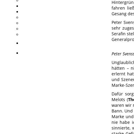
Hintergrün
fahren lie
Gesang des
Peter Sven
sehr zuges
Serafin ste
Generalpro
Peter Svenss
Unglaublic
hätten – n
erlernt ha
und Szenen
Marke-Szen
Dafür sorg
Melots (
Th
waren wir 
Bann. Und 
Marke und 
nie habe i
sinnierte,
starke Gef