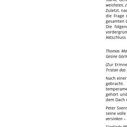
weichsten, z
Zuletzt, n
die Frage
gesamten 
Die folge
vordergrün
Aktschluss
Thomas Mark
Gesine Görli
(Zur Erinn
Tristan das
Nach einer
gebracht
temperame
gehört und
dem Dach 
Peter Sven
seine volle
versinken –
Sieglinde P