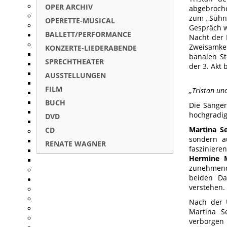
OPER ARCHIV
abgebroche
zum „Sühne
OPERETTE-MUSICAL
Gespräch w
BALLETT/PERFORMANCE
Nacht der 
Zweisamkei
KONZERTE-LIEDERABENDE
banalen St
SPRECHTHEATER
der 3. Akt 
AUSSTELLUNGEN
FILM
„Tristan und
BUCH
Die Sänge
hochgradige
DVD
Martina S
CD
sondern a
RENATE WAGNER
faszinier
Hermine 
zunehmend
beiden Da
verstehen.
Nach der 
Martina S
verborgen