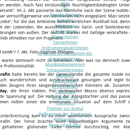
DVD
n werden. Nach fast einstündigen feuchtigkeitsbedingten Unte
CD
trank“. Im 2. Akt passierte das Nämliche nach der Szene Isolde
Renate Wagner
ar vernünftigerweise von vornherein nicht eingeplant. Man setzte 
Künstler
Liebe“, für die das Ambiente keinen wirklichen Rückhalt bot, denn
Interviews
t der Liebenden, die ausschließlich im Geist- und Seelenbereich
SängerInnen
örungen von außen. Der Auftritt Markes mit Gefolge verkraftet
DirigentInnen
blieb ohnedies nur ein Fragment.
TänzerInnen
InstrumentalsolistInnen
 Isolde“/ 1. Akt. Foto: Sieglinde Pfabigan.
Regisseure/Intendanten-etc
KomponistInnen
r waren demnach nicht zu beneiden. Aber was sie dennoch zuwe
MusikpädagogInnen
 Professionalität.
SchauspielerInnen
erafin
hatte bereits bei der Generalprobe die gesamte Isolde nic
Jubilaeen
uch wunderschön und ausdrucksstark gesungen und legte be
Geburtstage
endes Zeugnis ihres sängerdarstellerischen Könnens ab. Zusam
In memoriam
May,
die ihren noblen, frei strömenden Mezzo ebenso expressi
Todestage
e Spannung auf. Die Haltung der Königstochter und das pas
Künstler-Info
men ließen einen die emotionale Situation auf dem Schiff i
Feuilleton
Themen zur Kultur
Reflexionen Wr. Staatsoper
Unterbrechung kam es zu einer spannenden Aussprache zwi
Reflexionen
erafin. Der Tenor brachte seine doppelbödigen Argumente zw
Reise und Kultur
 gehaltener glühender Liebe ebenso durchsichtig, mit kla