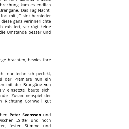
rbrechung kam es endlich
-Brangäne. Das Tag-Nacht-
fort mit „O sink hernieder
 diese ganz verinnerlichte
 existiert, verträgt keine
e die Umstände besser und
ge brachten, bewies ihre
ht nur technisch perfekt,
i der Premiere nun ein
men mit der Brangäne von
v einsetzte, baute sich
sende Zusammenspiel der
n Richtung Cornwall gut
schen
Peter Svensson
und
ischen „Sitte“ und noch
rer, fester Stimme und