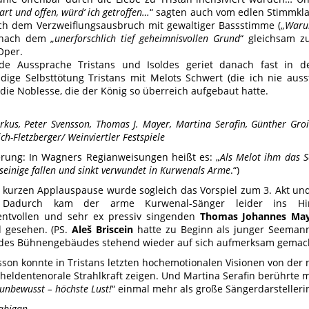
art und offen, würd‘ ich getroffen…
“ sagten auch vom edlen Stimmkla
ach dem Verzweiflungsausbruch mit gewaltiger Bassstimme („
Waru
 nach dem „
unerforschlich tief geheimnisvollen Grund
“ gleichsam z
Oper.
nde Aussprache Tristans und Isoldes geriet danach fast in 
dige Selbsttötung Tristans mit Melots Schwert (die ich nie a
 die Noblesse, die der König so überreich aufgebaut hatte.
us, Peter Svensson, Thomas J. Mayer, Martina Serafin, Günther Gro
ch-Fletzberger/ Weinviertler Festspiele
erung: In Wagners Regianweisungen heißt es: „
Als Melot ihm das S
 seinige fallen und sinkt verwundet in Kurwenals Arme
.“)
 kurzen Applauspause wurde sogleich das Vorspiel zum 3. Akt un
. Dadurch kam der arme Kurwenal-Sänger leider ins H
ntvollen und sehr ex pressiv singenden
Thomas Johannes Ma
 gesehen. (PS.
Aleš Briscein
hatte zu Beginn als junger Seemann
des Bühnengebäudes stehend wieder auf sich aufmerksam gemach
sson konnte in Tristans letzten hochemotionalen Visionen von de
 heldentenorale Strahlkraft zeigen. Und Martina Serafin berührte m
 unbewusst – höchste Lust!
“ einmal mehr als große Sängerdarstelleri
fabigan