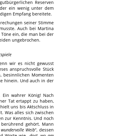
 gutbürgerlichen Reserven
ieder ein wenig unter dem
rdigen Empfang bereitete.
rbrechungen seiner Stimme
 musste. Auch bei Martina
e Töne ein, die man bei der
 beiden ungebrochen.
tspiele
Wenn wir es nicht gewusst
eses anspruchsvolle Stück
en, besinnlichen Momenten
e hinein. Und auch in der
k.
Ein wahrer König! Nach
ener Tat ertappt zu haben,
hielt uns bis Aktschluss in
. Was alles sich zwischen
fen zur Kenntnis. Und noch
 berührend gehört. Mann
 wundervolle Weib
“, dessen
nd Worte wie „
dort, wo am