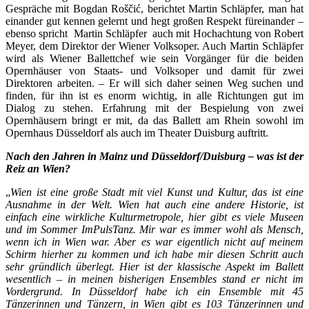
Gespräche mit Bogdan Roščić, berichtet Martin Schläpfer, man hat
einander gut kennen gelernt und hegt großen Respekt füreinander –
ebenso spricht Martin Schläpfer auch mit Hochachtung von Robert
Meyer, dem Direktor der Wiener Volksoper. Auch Martin Schläpfer
wird als Wiener Ballettchef wie sein Vorgänger für die beiden
Opernhäuser von Staats- und Volksoper und damit für zwei
Direktoren arbeiten. – Er will sich daher seinen Weg suchen und
finden, für ihn ist es enorm wichtig, in alle Richtungen gut im
Dialog zu stehen. Erfahrung mit der Bespielung von zwei
Opernhäusern bringt er mit, da das Ballett am Rhein sowohl im
Opernhaus Düsseldorf als auch im Theater Duisburg auftritt.
Nach den Jahren in Mainz und Düsseldorf/Duisburg – was ist der
Reiz an Wien?
„
Wien ist eine große Stadt mit viel Kunst und Kultur, das ist eine
Ausnahme in der Welt. Wien hat auch eine andere Historie, ist
einfach eine wirkliche Kulturmetropole, hier gibt es
viele Museen
und im Sommer ImPulsTanz. Mir war es immer wohl als Mensch,
wenn ich in Wien war. Aber es war eigentlich nicht auf meinem
Schirm hierher zu kommen und ich habe mir diesen Schritt auch
sehr gründlich überlegt. Hier ist der klassische Aspekt im Ballett
wesentlich – in meinen bisherigen Ensembles stand er nicht im
Vordergrund. In Düsseldorf habe ich ein Ensemble mit 45
Tänzerinnen und Tänzern, in Wien gibt es 103 Tänzerinnen und