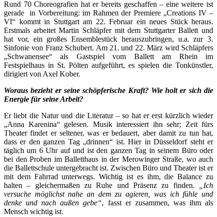
Rund 70 Choreografien hat er bereits geschaffen – eine weitere ist
gerade in Vorbereitung: im Rahmen der Premiere „Creations IV –
VI“ kommt in Stuttgart am 22. Februar ein neues Stück heraus.
Erstmals arbeitet Martin Schläpfer mit dem Stuttgarter Ballett und
hat vor, ein großes Ensemblestück herauszubringen, u.a. zur 3.
Sinfonie von Franz Schubert. Am 21. und 22. März wird Schläpfers
„Schwanensee“ als Gastspiel vom Ballett am Rhein im
Festspielhaus in St. Pölten aufgeführt, es spielen die Tonkünstler,
dirigiert von Axel Kober.
Woraus bezieht er seine schöpferische Kraft? Wie holt er sich die
Energie für seine Arbeit?
Er liebt die Natur und die Literatur – so hat er erst kürzlich wieder
„Anna Karenina“ gelesen. Musik interessiert ihn sehr; Zeit fürs
Theater findet er seltener, was er bedauert, aber damit zu tun hat,
dass er den ganzen Tag „drinnen“ ist. Hier in Düsseldorf steht er
täglich um 6 Uhr auf und ist den ganzen Tag in seinem Büro oder
bei den Proben im Balletthaus in der Merowinger Straße, wo auch
die Ballettschule untergebracht ist. Zwischen Büro und Theater ist er
mit dem Fahrrad unterwegs. Wichtig ist es ihm, die Balance zu
halten – gleichermaßen zu Ruhe und Präsenz zu finden
. „Ich
versuche möglichst nahe an dem zu agieren, was ich fühle und
denke und nach außen gebe“
, fasst er zusammen, was ihm als
Mensch wichtig ist.