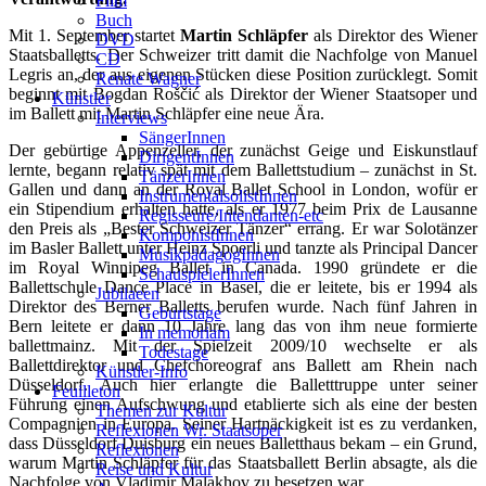
Film
Buch
Mit 1. September startet
Martin Schläpfer
als Direktor des Wiener
DVD
Staatsballetts. Der Schweizer tritt damit die Nachfolge von Manuel
CD
Legris an, der aus eigenen Stücken diese Position zurücklegt. Somit
Renate Wagner
beginnt mit Bogdan Roščić als Direktor der Wiener Staatsoper und
Künstler
im Ballett mit Martin Schläpfer eine neue Ära.
Interviews
SängerInnen
Der gebürtige Appenzeller, der zunächst Geige und Eiskunstlauf
DirigentInnen
lernte, begann relativ spät mit dem Ballettstudium – zunächst in St.
TänzerInnen
Gallen und dann an der Royal Ballet School in London, wofür er
InstrumentalsolistInnen
ein Stipendium erhalten hatte, als er 1977 beim Prix de Lausanne
Regisseure/Intendanten-etc
den Preis als „Bester Schweizer Tänzer“ errang. Er war Solotänzer
KomponistInnen
im Basler Ballett unter Heinz Spoerli und tanzte als Principal Dancer
MusikpädagogInnen
im Royal Winnipeg Ballet in Canada. 1990 gründete er die
SchauspielerInnen
Ballettschule Dance Place in Basel, die er leitete, bis er 1994 als
Jubilaeen
Direktor des Berner Balletts berufen wurde. Nach fünf Jahren in
Geburtstage
Bern leitete er dann 10 Jahre lang das von ihm neue formierte
In memoriam
ballettmainz. Mit der Spielzeit 2009/10 wechselte er als
Todestage
Ballettdirektor und Chefchoreograf ans Ballett am Rhein nach
Künstler-Info
Düsseldorf. Auch hier erlangte die Balletttruppe unter seiner
Feuilleton
Führung einen Aufschwung und etablierte sich als eine der besten
Themen zur Kultur
Compagnien in Europa. Seiner Hartnäckigkeit ist es zu verdanken,
Reflexionen Wr. Staatsoper
dass Düsseldorf Duisburg ein neues Balletthaus bekam – ein Grund,
Reflexionen
warum Martin Schläpfer für das Staatsballett Berlin absagte, als die
Reise und Kultur
Nachfolge von Vladimir Malakhov zu besetzen war.