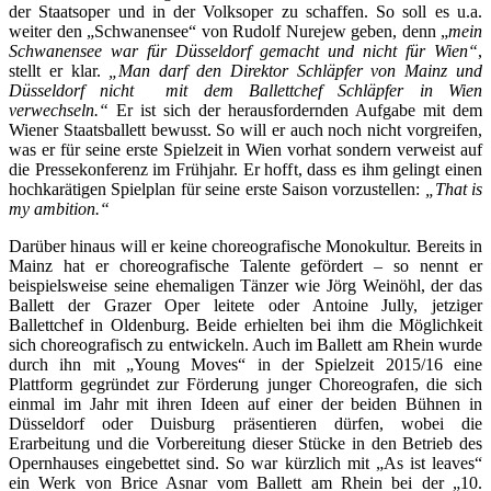
der Staatsoper und in der Volksoper zu schaffen. So soll es u.a.
weiter den „Schwanensee“ von Rudolf Nurejew geben, denn „
mein
Schwanensee war für Düsseldorf gemacht und nicht für Wien“
,
stellt er klar.
„Man darf den Direktor Schläpfer von Mainz und
Düsseldorf nicht mit dem Ballettchef Schläpfer in Wien
verwechseln.“
Er ist sich der herausfordernden Aufgabe mit dem
Wiener Staatsballett bewusst. So will er auch noch nicht vorgreifen,
was er für seine erste Spielzeit in Wien vorhat sondern verweist auf
die Pressekonferenz im Frühjahr. Er hofft, dass es ihm gelingt einen
hochkarätigen Spielplan für seine erste Saison vorzustellen:
„That is
my ambition.“
Darüber hinaus will er keine choreografische Monokultur. Bereits in
Mainz hat er choreografische Talente gefördert – so nennt er
beispielsweise seine ehemaligen Tänzer wie Jörg Weinöhl, der das
Ballett der Grazer Oper leitete oder Antoine Jully, jetziger
Ballettchef in Oldenburg. Beide erhielten bei ihm die Möglichkeit
sich choreografisch zu entwickeln. Auch im Ballett am Rhein wurde
durch ihn mit „Young Moves“ in der Spielzeit 2015/16 eine
Plattform gegründet zur Förderung junger Choreografen, die sich
einmal im Jahr mit ihren Ideen auf einer der beiden Bühnen in
Düsseldorf oder Duisburg präsentieren dürfen, wobei die
Erarbeitung und die Vorbereitung dieser Stücke in den Betrieb des
Opernhauses eingebettet sind. So war kürzlich mit „As ist leaves“
ein Werk von Brice Asnar vom Ballett am Rhein bei der „10.