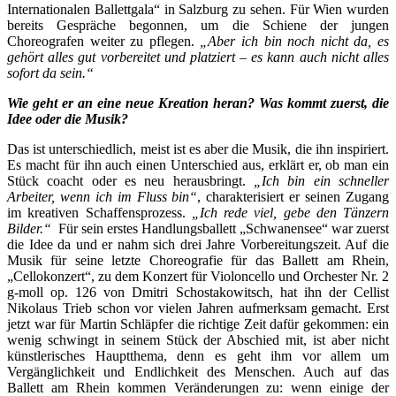
Internationalen Ballettgala“ in Salzburg zu sehen. Für Wien wurden
bereits Gespräche begonnen, um die Schiene der jungen
Choreografen weiter zu pflegen.
„Aber ich bin noch nicht da, es
gehört alles gut vorbereitet und platziert – es kann auch nicht alles
sofort da sein.“
Wie geht er an eine neue Kreation heran? Was kommt zuerst, die
Idee oder die Musik?
Das ist unterschiedlich, meist ist es aber die Musik, die ihn inspiriert.
Es macht für ihn auch einen Unterschied aus, erklärt er, ob man ein
Stück coacht oder es neu herausbringt.
„Ich bin ein schneller
Arbeiter, wenn ich im Fluss bin“
, charakterisiert er seinen Zugang
im kreativen Schaffensprozess.
„Ich rede viel, gebe den Tänzern
Bilder.“
Für sein erstes Handlungsballett „Schwanensee“ war zuerst
die Idee da und er nahm sich drei Jahre Vorbereitungszeit. Auf die
Musik für seine letzte Choreografie für das Ballett am Rhein,
„Cellokonzert“, zu dem Konzert für Violoncello und Orchester Nr. 2
g-moll op. 126 von Dmitri Schostakowitsch, hat ihn der Cellist
Nikolaus Trieb schon vor vielen Jahren aufmerksam gemacht. Erst
jetzt war für Martin Schläpfer die richtige Zeit dafür gekommen: ein
wenig schwingt in seinem Stück der Abschied mit, ist aber nicht
künstlerisches Hauptthema, denn es geht ihm vor allem um
Vergänglichkeit und Endlichkeit des Menschen. Auch auf das
Ballett am Rhein kommen Veränderungen zu: wenn einige der