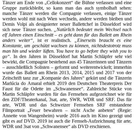
Tänzer am Ende von „Cellokonzert“ die Bühne verlassen und eine
Gruppe zurückbleibt, so kann man das auch symbolhaft sehen:
manche Tänzer werden die Compagnie verlassen, einige Tänzer
werden wohl mit nach Wien wechseln, andere werden bleiben und
Demis Volpi als designierter neuer Ballettchef in Düsseldorf wird
sich neue Tänzer suchen.
„Natürlich bedeutet mein Wechsel nach
elf Jahren einen Einschnitt – es geht dann für das Ballett am Rhein
anders weiter“,
ist er realistisch.
„Einerseits braucht es eine
Konstante, um geschützt wachsen zu können, nichtsdestotrotz muss
man hin und wieder lüften.
You have to go before they wish you to
go“.
In den Jahren in Düsseldorf hat Martin Schläpfer sehr viel
bewirkt, die Compagnie bestehend aus 45 Tänzerinnen und Tänzern
– ausschließlich Solisten – geformt und weiterentwickelt; immerhin
wurde das Ballett am Rhein 2013, 2014, 2015 und 2017 von der
Zeitschrift tanz zur „Kompanie des Jahres“ gekürt und die Tänzerin
Marlúcia do Amaral erhielt 2019 den Deutschen Theaterpreis Der
Faust für die Odette im „Schwanensee“. Zahlreiche Stücke von
Martin Schläpfer wurden für das Fernsehen aufgezeichnet wie für
den ZDF/Theaterkanal, 3sat, arte, SWR, WDR und SRF. Das für
arte, WDR und das Schweizer Fernsehen SRF entstandene
Filmportrait „Feuer bewahren – nicht Asche anbeten“ (Regie:
Annette von Wangenheim) wurde 2016 auch im Kino gezeigt und
gibt es auf DVD. 2019 ist auch die Fernseh-Aufzeichnung für arte,
WDR und 3sat von „Schwanensee“ als DVD erschienen.