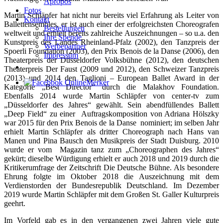
Apropos
Fotos
Martin Schläpfer hat nicht nur bereits viel Erfahrung als Leiter von
Kontakt
Ballettensembles, er ist auch einer der erfolgreichsten Choreografen
Bestellungen
weltweit und erhielt bereits zahlreiche Auszeichnungen – so u.a. den
Ihre Spende
Kunstpreis des Landes Rheinland-Pfalz (2002), den Tanzpreis der
Werbepartner
Spoerli Foundation (2003), den Prix Benois de la Danse (2006), den
Impressum
Theaterpreis der Düsseldorfer Volksbühne (2012), den deutschen
Theaterpreis Der Faust (2009 und 2012), den Schweizer Tanzpreis
(2013) und 2014 den Taglioni – European Ballet Award in der
Kategorie „Best Director“ durch die Malakhov Foundation.
Ebenfalls 2014 wurde Martin Schläpfer von center-tv zum
„Düsseldorfer des Jahres“ gewählt. Sein abendfüllendes Ballett
„Deep Field“ zu einer Auftragskomposition von Adriana Hölszky
war 2015 für den Prix Benois de la Danse nominiert; im selben Jahr
erhielt Martin Schläpfer als dritter Choreograph nach Hans van
Manen und Pina Bausch den Musikpreis der Stadt Duisburg. 2010
wurde er vom Magazin tanz zum „Choreographen des Jahres“
gekürt; dieselbe Würdigung erhielt er auch 2018 und 2019 durch die
Kritikerumfrage der Zeitschrift Die Deutsche Bühne. Als besondere
Ehrung folgte im Oktober 2018 die Auszeichnung mit dem
Verdienstorden der Bundesrepublik Deutschland. Im Dezember
2019 wurde Martin Schläpfer mit dem Großen St. Galler Kulturpreis
geehrt.
Im Vorfeld gab es in den vergangenen zwei Jahren viele gute