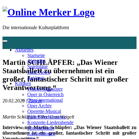
Die internationale Kulturplattform
Aktuelles
Startseite
Martin SCHLÄPFER: „Das Wiener
Aktuelles
Spielpläne
Staatsballett zu übernehmen ist ein
Tanz-News
großer, fantastischer Schritt mit großer
Reviews
Kritiken
Verantwortung.“
Wiener Staatsoper
Oper in Österreich
Oper international
20.02.2020 |
Tänzer
Oper Archiv
Operette-Musical
Martin Schläpfer. Foto: Gert Weigelt
Ballett/Performance
Konzerte-Liederabende
Interview mit Martin Schläpfer: „Das Wiener Staatsballett zu
Sprechtheater
übernehmen ist ein großer, fantastischer Schritt mit großer
Ausstellungen
Verantwortung.“