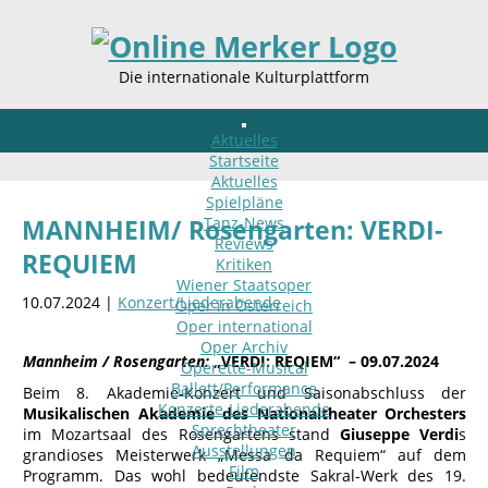
Die internationale Kulturplattform
Aktuelles
Startseite
Aktuelles
Spielpläne
Tanz-News
MANNHEIM/ Rosengarten: VERDI-
Reviews
REQUIEM
Kritiken
Wiener Staatsoper
10.07.2024 |
Konzert/Liederabende
Oper in Österreich
Oper international
Oper Archiv
Mannheim / Rosengarten:
„VERDI: REQIEM“
– 09.07.2024
Operette-Musical
Ballett/Performance
Beim 8. Akademie-Konzert und Saisonabschluss der
Konzerte-Liederabende
Musikalischen Akademie des Nationaltheater Orchesters
Sprechtheater
im Mozartsaal des Rosengartens stand
Giuseppe Verdi
s
Ausstellungen
grandioses Meisterwerk „Messa da Requiem“ auf dem
Film
Programm. Das wohl bedeutendste Sakral-Werk des 19.