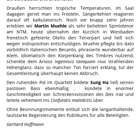
Draußen herrschten tropische Temperaturen, im Saal
dagegen geriet man ins Frösteln. Sängerkehlen reagieren
darauf oft kalkulatorisch. Noch vor knapp zehn Jahren
erlebten wir
Martin Muehle
als sehr beliebten Spintotenor
am NTM, heute übernahm der kürzlich in Wiesbaden
frenetisch gefeierte Otello den Tenorpart und ließ sich
wegen Indisposition entschuldigen. Muehle pflegte bis dato
vorbildlich italienischen Becanto, phrasierte wunderbar auf
Atem, idiomatisch den Körperklang des Timbres nutzend,
schenkte dem Arioso
Ingemisco tamquam reus
strahlenden
Höhenglanz, dass so mancher Ton forciert erklang, tut der
Gesamtleistung überhaupt keinen Abbruch.
Den ruhenden Pol im Quartett bildete
Sung Ha
ließ seinen
pastosen Bass ebenmäßig , kündete in enormer
Geschmeidigkeit von Schreckensvisionen des
Dies irae
und
leitete vehement ins
Confutatis maledictis
über.
Ohne Besinnungsmomente entlud sich die langanhaltende,
lautstarke Begeisterung des Publikums für alle Beteiligten.
Gerhard Hoffmann