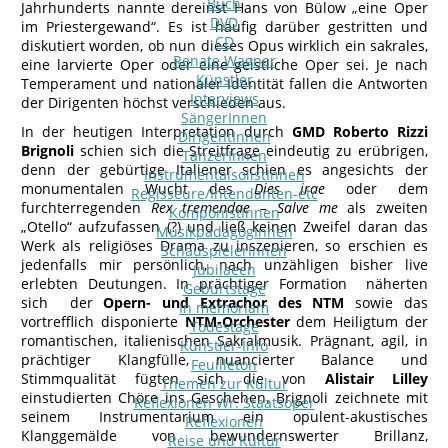
Buch
Jahrhunderts nannte dereinst Hans von Bülow „eine Oper
DVD
im Priestergewand“. Es ist häufig darüber gestritten und
CD
diskutiert worden, ob nun dieses Opus wirklich ein sakrales,
Renate Wagner
eine larvierte Oper oder eine geistliche Oper sei. Je nach
Künstler
Temperament und nationaler Identität fallen die Antworten
Interviews
der Dirigenten höchst verschieden aus.
SängerInnen
In der heutigen Interpretation durch
GMD Roberto Rizzi
DirigentInnen
Brignoli
schien sich die Streitfrage eindeutig zu erübrigen,
TänzerInnen
denn der gebürtige Italiener schien es angesichts der
InstrumentalsolistInnen
monumentalen Wucht des
Dies irae
oder dem
Regisseure/Intendanten-etc
furchterregenden
Rex tremendae – Salve me
als zweiten
KomponistInnen
„Otello“ aufzufassen (?) und ließ keinen Zweifel daran das
MusikpädagogInnen
Werk als religiöses Drama zu inszenieren, so erschien es
SchauspielerInnen
jedenfalls mir persönlich, nach unzähligen bisher live
Jubilaeen
erlebten Deutungen. In prächtiger Formation näherten
Geburtstage
sich der
Opern- und Extrachor des NTM
sowie das
In memoriam
vortrefflich disponierte
NTM-Orchester
dem Heiligtum der
Todestage
romantischen, italienischen Sakralmusik. Prägnant, agil, in
Künstler-Info
prächtiger Klangfülle, nuancierter Balance und
Feuilleton
Stimmqualität fügten sich die von
Alistair Lilley
Themen zur Kultur
einstudierten Chöre ins Geschehen. Brignoli zeichnete mit
Reflexionen Wr. Staatsoper
seinem Instrumentarium ein opulent-akustisches
Reflexionen
Klanggemälde von bewundernswerter Brillanz,
Reise und Kultur