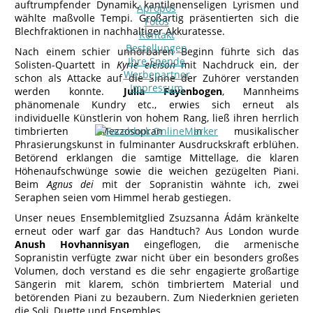
auftrumpfender Dynamik, kantilenenseligen Lyrismen und
Apropos
wählte maßvolle Tempi. Großartig präsentierten sich die
Fotos
Blechfraktionen in nachhaltiger Akkuratesse.
Kontakt
Bestellungen
Nach einem schier unhörbaren Beginn führte sich das
Ihre Spende
Solisten-Quartett in
Kyrie eleison
mit Nachdruck ein, der
Werbepartner
schon als Attacke auf die Sinne der Zuhörer verstanden
Impressum
werden konnte.
Julia Fayenbogen
, Mannheims
phänomenale Kundry etc., erwies sich erneut als
individuelle Künstlerin von hohem Rang, ließ ihren herrlich
timbrierten Mezzosopran in musikalischer
Phrasierungskunst in fulminanter Ausdruckskraft erblühen.
Betörend erklangen die samtige Mittellage, die klaren
Höhenaufschwünge sowie die weichen gezügelten Piani.
Beim
Agnus dei
mit der Sopranistin wähnte ich, zwei
Seraphen seien vom Himmel herab gestiegen.
Unser neues Ensemblemitglied Zsuzsanna Ádám kränkelte
erneut oder warf gar das Handtuch? Aus London wurde
Anush Hovhannisyan
eingeflogen, die armenische
Sopranistin verfügte zwar nicht über ein besonders großes
Volumen, doch verstand es die sehr engagierte großartige
Sängerin mit klarem, schön timbriertem Material und
betörenden Piani zu bezaubern. Zum Niederknien gerieten
die Soli, Duette und Ensembles.