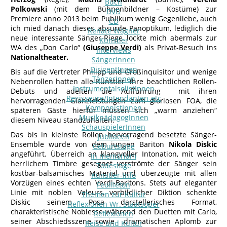
Buch
Polkowski
(mit dem Bühnenbildner – Kostüme) zur
DVD
Premiere anno 2013 beim Publikum wenig Gegenliebe, auch
CD
ich mied danach dieses absurde Panoptikum, lediglich die
Renate Wagner
neue interessante Sänger-Riege lockte mich abermals zur
Künstler
WA des „Don Carlo“
(Giuseppe Verdi)
als Privat-Besuch ins
Interviews
Nationaltheater.
SängerInnen
DirigentInnen
Bis auf die Vertreter Philipp und Großinquisitor und wenige
TänzerInnen
Nebenrollen hatten alle Künstler ihre beachtlichen Rollen-
InstrumentalsolistInnen
Debüts und adelten die Aufführung mit ihren
Regisseure/Intendanten-etc
hervorragenden Glanzleistungen zum gloriosen FOA, die
KomponistInnen
späteren Gäste hierfür müssen sich „warm anziehen“
MusikpädagogInnen
diesem Niveau standzuhalten.
SchauspielerInnen
Das bis in kleinste Rollen hervorragend besetzte Sänger-
Jubilaeen
Ensemble wurde von dem jungen Bariton
Nikola Diskic
Geburtstage
angeführt. Überreich an klangvoller Intonation, mit weich
In memoriam
herrlichem Timbre gesegnet verströmte der Sänger sein
Todestage
kostbar-balsamisches Material und überzeugte mit allen
Künstler-Info
Vorzügen eines echten Verdi-Baritons. Stets auf eleganter
Feuilleton
Linie mit noblen Valeurs, vorbildlicher Diktion schenkte
Themen zur Kultur
Diskic seinem Posa darstellerisches Format,
Reflexionen Wr. Staatsoper
charakteristische Noblesse während den Duetten mit Carlo,
Reflexionen
seiner Abschiedsszene sowie dramatischen Aplomb zur
Reise und Kultur