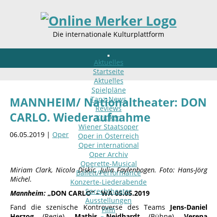
Die internationale Kulturplattform
Aktuelles
Startseite
Aktuelles
Spielpläne
Tanz-News
MANNHEIM/ Nationaltheater: DON
Reviews
CARLO. Wiederaufnahme
Kritiken
Wiener Staatsoper
06.05.2019 |
Oper
Oper in Österreich
Oper international
Oper Archiv
Operette-Musical
Miriam Clark, Nicola Diskic, Julia Faylenbogen. Foto: Hans-Jörg
Ballett/Performance
Michel.
Konzerte-Liederabende
Sprechtheater
Mannheim:
„DON CARLO“
– WA 05.05.2019
Ausstellungen
Fand die szenische Kontroverse des Teams
Jens-Daniel
Film
Herzog
(Regie),
Mathis Neidhardt
(Bühne),
Verena