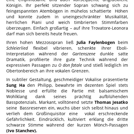
Königin. Ihr perfekt sitzender Sopran schwang sich zu
feingespannten Atembögen in mühelos schattierte Höhen
und konnte zudem in uneingeschränkter Musikalität,
herrlichen Piani und weich timbrierten Stimmfarben
überzeugen. Einfach großartig – auf ihre Trovatore-Leonora
darf man sich bereits heute freuen.
Ihren hohen Mezzosopran ließ
Julia Faylenbogen
beim
Schleierlied
flexibel vibrieren, schenkte ihrer Eboli-
Interpretation während der
Gartenszene
dunkle satte
Dramatik, profilierte ihre gute Technik während der
expressiven Passagen zu
O don fatale
und stieß lediglich im
Obertonbereich an ihre vokalen Grenzen.
In subtiler Gestaltung, geschmeidiger Vokalise präsentierte
Sung Ha
den Philipp, bewahrte im dezenten Spiel stets
Noblesse und erfüllte die Partie mit balsamischem
Wohlklang dank seines prächtig aufblühenden
Basspotenzials. Markant, volltönend setzte
Thomas Jesatko
seine Bassreserven ein, wuchs über sich selbst hinaus und
verlieh dem Großinquisitor eine vokal erschreckende
Gefährlichkeit. Eindrücklich, kultiviert erklang die dritte
schwarze Stimme während der kurzen Mönch-Passagen
(Ivo Stanchev).