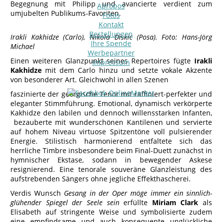
Begegnung mit Philipp und avancierte verdient zum
Apropos
umjubelten Publikums-Favoriten.
Fotos
Kontakt
Bestellungen
Irakli Kakhidze (Carlo), Nikola Diskic (Posa). Foto: Hans-Jörg
Ihre Spende
Michael
Werbepartner
Einen weiteren Glanzpunkt seines Repertoires fügte
Irakli
Impressum
Kakhidze
mit dem Carlo hinzu und setzte vokale Akzente
von besonderer Art. Gleichwohl in allen Szenen
faszinierte der georgische Tenor mit raffiniert-perfekter und
eleganter Stimmführung. Emotional, dynamisch verkörperte
Kakhidze den labilen und dennoch willensstarken Infanten,
bezauberte mit wunderschönen Kantilenen und servierte
auf hohem Niveau virtuose Spitzentöne voll pulsierender
Energie. Stilistisch harmonierend entfaltete sich das
herrliche Timbre insbesondere beim Final-Duett zunächst in
hymnischer Ekstase, sodann in bewegender Askese
resignierend. Eine tenorale souveräne Glanzleistung des
aufstrebenden Sängers ohne jegliche Effekthascherei.
Verdis Wunsch
Gesang in der Oper möge immer ein sinnlich-
glühender Spiegel der Seele sein
erfüllte
Miriam Clark
als
Elisabeth auf stringente Weise und symbolisierte zudem
eine empfindsame und auch konsequente unglückliche