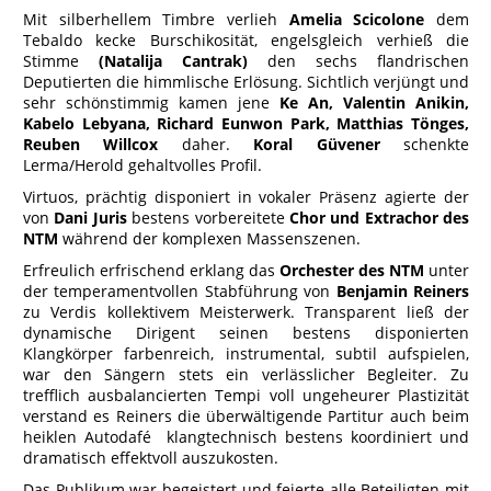
Mit silberhellem Timbre verlieh
Amelia Scicolone
dem
Tebaldo kecke Burschikosität, engelsgleich verhieß die
Stimme
(Natalija Cantrak)
den sechs flandrischen
Deputierten die himmlische Erlösung. Sichtlich verjüngt und
sehr schönstimmig kamen jene
Ke An, Valentin Anikin,
Kabelo Lebyana, Richard Eunwon Park, Matthias Tönges,
Reuben Willcox
daher.
Koral Güvener
schenkte
Lerma/Herold gehaltvolles Profil.
Virtuos, prächtig disponiert in vokaler Präsenz agierte der
von
Dani Juris
bestens vorbereitete
Chor und Extrachor des
NTM
während der komplexen Massenszenen.
Erfreulich erfrischend erklang das
Orchester des NTM
unter
der temperamentvollen Stabführung von
Benjamin Reiners
zu Verdis kollektivem Meisterwerk. Transparent ließ der
dynamische Dirigent seinen bestens disponierten
Klangkörper farbenreich, instrumental, subtil aufspielen,
war den Sängern stets ein verlässlicher Begleiter. Zu
trefflich ausbalancierten Tempi voll ungeheurer Plastizität
verstand es Reiners die überwältigende Partitur auch beim
heiklen Autodafé klangtechnisch bestens koordiniert und
dramatisch effektvoll auszukosten.
Das Publikum war begeistert und feierte alle Beteiligten mit