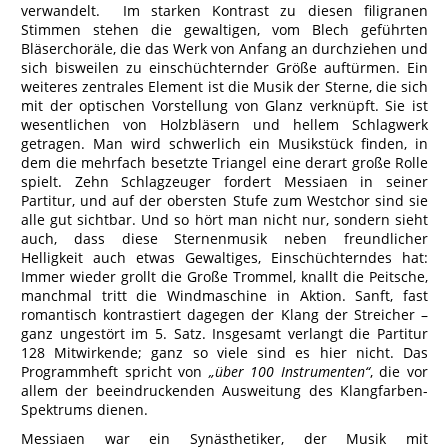
verwandelt. Im starken Kontrast zu diesen filigranen
Stimmen stehen die gewaltigen, vom Blech geführten
Bläserchoräle, die das Werk von Anfang an durchziehen und
sich bisweilen zu einschüchternder Größe auftürmen. Ein
weiteres zentrales Element ist die Musik der Sterne, die sich
mit der optischen Vorstellung von Glanz verknüpft. Sie ist
wesentlichen von Holzbläsern und hellem Schlagwerk
getragen. Man wird schwerlich ein Musikstück finden, in
dem die mehrfach besetzte Triangel eine derart große Rolle
spielt. Zehn Schlagzeuger fordert Messiaen in seiner
Partitur, und auf der obersten Stufe zum Westchor sind sie
alle gut sichtbar. Und so hört man nicht nur, sondern sieht
auch, dass diese Sternenmusik neben freundlicher
Helligkeit auch etwas Gewaltiges, Einschüchterndes hat:
Immer wieder grollt die Große Trommel, knallt die Peitsche,
manchmal tritt die Windmaschine in Aktion. Sanft, fast
romantisch kontrastiert dagegen der Klang der Streicher –
ganz ungestört im 5. Satz. Insgesamt verlangt die Partitur
128 Mitwirkende; ganz so viele sind es hier nicht. Das
Programmheft spricht von
„über 100 Instrumenten“
, die vor
allem der beeindruckenden Ausweitung des Klangfarben-
Spektrums dienen.
Messiaen war ein Synästhetiker, der Musik mit