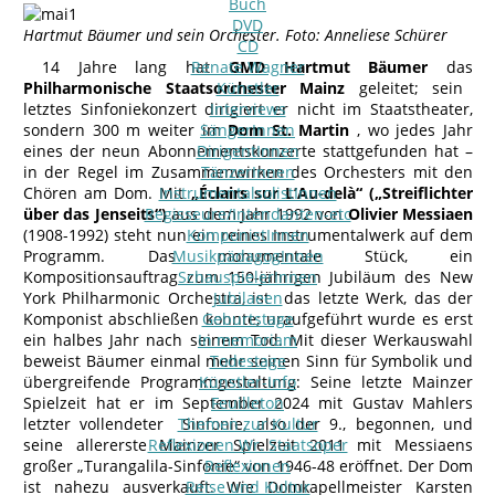
Buch
DVD
Hartmut Bäumer und sein Orchester. Foto: Anneliese Schürer
CD
14 Jahre lang hat
Renate Wagner
GMD Hartmut Bäumer
das
Philharmonische Staatsorchester Mainz
Künstler
geleitet; sein
letztes Sinfoniekonzert dirigiert er nicht im Staatstheater,
Interviews
sondern 300 m weiter im
SängerInnen
Dom St. Martin
, wo jedes Jahr
eines der neun Abonnementskonzerte stattgefunden hat –
DirigentInnen
in der Regel im Zusammenwirken des Orchesters mit den
TänzerInnen
Chören am Dom. Mit
InstrumentalsolistInnen
„Éclairs sur L’Au-delà“ („Streiflichter
über das Jenseits“)
Regisseure/Intendanten-etc
aus dem Jahr 1992 von
Olivier Messiaen
(1908-1992) steht nun ein reines Instrumentalwerk auf dem
KomponistInnen
Programm. Das monumentale Stück, ein
MusikpädagogInnen
Kompositionsauftrag zum 150-jährigen Jubiläum des New
SchauspielerInnen
York Philharmonic Orchestra, ist das letzte Werk, das der
Jubilaeen
Komponist abschließen konnte; uraufgeführt wurde es erst
Geburtstage
ein halbes Jahr nach seinem Tod. Mit dieser Werkauswahl
In memoriam
beweist Bäumer einmal mehr seinen Sinn für Symbolik und
Todestage
übergreifende Programmgestaltung: Seine letzte Mainzer
Künstler-Info
Spielzeit hat er im September 2024 mit Gustav Mahlers
Feuilleton
letzter vollendeter Sinfonie, also der 9., begonnen, und
Themen zur Kultur
seine allererste Mainzer Spielzeit 2011 mit Messiaens
Reflexionen Wr. Staatsoper
großer „Turangalila-Sinfonie“ von 1946-48 eröffnet. Der Dom
Reflexionen
ist nahezu ausverkauft. Wie Domkapellmeister Karsten
Reise und Kultur