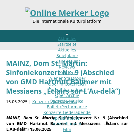
Die internationale Kulturplattform
Aktuelles
Startseite
Aktuelles
Spielpläne
Tanz-News
MAINZ, Dom St. Martin:
Reviews
Sinfoniekonzert Nr. 9 (Abschied
Kritiken
Wiener Staatsoper
von GMD Hartmut Bäumer mit
Oper in Österreich
Messiaens „Éclairs sur L’Au-delà“)
Oper international
Oper Archiv
Operette-Musical
16.06.2025 |
Konzert/Liederabende
Ballett/Performance
Konzerte-Liederabende
MAINZ, Dom St. Martin:
Sinfoniekonzert Nr. 9 (Abschied
Sprechtheater
von GMD Hartmut Bäumer mit Messiaens „Éclairs sur
Ausstellungen
L’Au-delà“)
15.06.2025
Film