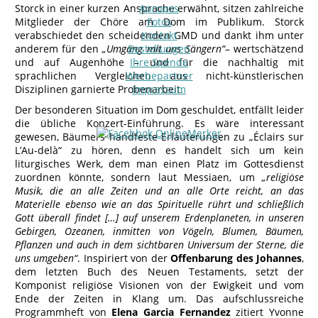
Storck in einer kurzen Ansprache erwähnt, sitzen zahlreiche
Apropos
Mitglieder der Chöre am Dom im Publikum. Storck
Fotos
verabschiedet den scheidenden GMD und dankt ihm unter
Kontakt
anderem für den
„Umgang mit uns Sängern“
Bestellungen
– wertschätzend
und auf Augenhöhe – und für die nachhaltig mit
Ihre Spende
sprachlichen Vergleichen aus nicht-künstlerischen
Werbepartner
Disziplinen garnierte Probenarbeit.
Impressum
Der besonderen Situation im Dom geschuldet, entfällt leider
die übliche Konzert-Einführung. Es wäre interessant
gewesen, Bäumers handfeste Erläuterungen zu „Éclairs sur
L’Au-delà“ zu hören, denn es handelt sich um kein
liturgisches Werk, dem man einen Platz im Gottesdienst
zuordnen könnte, sondern laut Messiaen, um
„religiöse
Musik, die an alle Zeiten und an alle Orte reicht, an das
Materielle ebenso wie an das Spirituelle rührt und schließlich
Gott überall findet […] auf unserem Erdenplaneten, in unseren
Gebirgen, Ozeanen, inmitten von Vögeln, Blumen, Bäumen,
Pflanzen und auch in dem sichtbaren Universum der Sterne, die
uns umgeben“
. Inspiriert von der
Offenbarung des Johannes
,
dem letzten Buch des Neuen Testaments, setzt der
Komponist religiöse Visionen von der Ewigkeit und vom
Ende der Zeiten in Klang um. Das aufschlussreiche
Programmheft von
Elena Garcia Fernandez
zitiert Yvonne