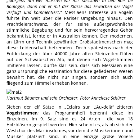
„Morgens um vier mussten wir mit Messiaen in den Bois de
Boulogne, dann hat er mit der Klasse das Erwachen der Vögel
verfolgt und kommentiert.“
Messiaens Interesse an Vögeln
führte ihn weit über die Pariser Umgebung hinaus. Den
Prachtleierschwanz, der für seine außergewöhnliche
stimmliche Begabung und für sein hervorragendes Gehör
bekannt ist, lernte er in Australien kennen. Den modernen,
an Lärm und Technik gewöhnten Großstadtmenschen mag
diese Leidenschaft befremden. Doch spätestens nach der
Entdeckung der über 40000 Jahre alten Steinzeiten-Flöten
auf der Schwäbischen Alb, auf denen sich Vogelstimmen
imitieren lassen, dürfte klar sein, dass sich Messiaen eine
ganz ursprüngliche Faszination für diese gefiederten Wesen
bewahrt hat, die nicht nur singen, sondern sich auch
fliegend zum Himmel erheben können.
Hartmut Bäumer und sein Orchester. Foto: Anneliese Schürer
Sieben der elf Sätze in „Éclairs sur L’Au-delà“ zitieren
Vogelstimmen
; das Programmheft benennt diese im
Einzelnen. Im 9. Satz sind es 24 Arten die von 18
Holzbläsern gespielt werden. Hier scheint es, als ob sich der
Westchor des Martinsdomes, vor dem die Musikerinnen und
Musiker platziert sind, in eine einzige große Voliere