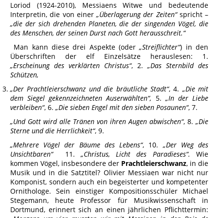
Loriod (1924-2010), Messiaens Witwe und bedeutende
Interpretin, die von einer
„Überlagerung der Zeiten“
spricht –
„die der sich drehenden Planeten, die der singenden Vögel, die
des Menschen, der seinen Durst nach Gott herausschreit.“
Man kann diese drei Aspekte (oder
„Streiflichter“
) in den
Überschriften der elf Einzelsätze herauslesen: 1.
„Erscheinung des verklärten Christus“
, 2.
„Das Sternbild des
Schützen,
„Der Prachtleierschwanz und die bräutliche Stadt“
, 4.
„Die mit
dem Siegel gekennzeichneten Auserwählten“,
5.
„In der Liebe
verbleiben“
, 6.
„Die sieben Engel mit den sieben Posaunen“
, 7.
„Und Gott wird alle Tränen von ihren Augen abwischen“
, 8.
„Die
Sterne und die Herrlichkeit“
, 9.
„Mehrere Vögel der Bäume des Lebens“
, 10.
„Der Weg des
Unsichtbaren“
11.
„Christus, Licht des Paradieses“.
Wie
kommen Vögel, insbesondere der
Prachtleierschwanz
, in die
Musik und in die Satztitel? Olivier Messiaen war nicht nur
Komponist, sondern auch ein begeisterter und kompetenter
Ornithologe. Sein einstiger Kompositionsschüler Michael
Stegemann, heute Professor für Musikwissenschaft in
Dortmund, erinnert sich an einen jährlichen Pflichttermin: