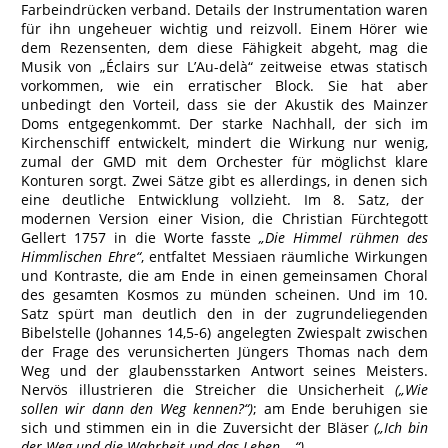
Farbeindrücken verband. Details der Instrumentation waren
für ihn ungeheuer wichtig und reizvoll. Einem Hörer wie
dem Rezensenten, dem diese Fähigkeit abgeht, mag die
Musik von „Éclairs sur L’Au-delà“ zeitweise etwas statisch
vorkommen, wie ein erratischer Block. Sie hat aber
unbedingt den Vorteil, dass sie der Akustik des Mainzer
Doms entgegenkommt. Der starke Nachhall, der sich im
Kirchenschiff entwickelt, mindert die Wirkung nur wenig,
zumal der GMD mit dem Orchester für möglichst klare
Konturen sorgt. Zwei Sätze gibt es allerdings, in denen sich
eine deutliche Entwicklung vollzieht. Im 8. Satz, der
modernen Version einer Vision, die Christian Fürchtegott
Gellert 1757 in die Worte fasste
„Die Himmel rühmen des
Himmlischen Ehre“
, entfaltet Messiaen räumliche Wirkungen
und Kontraste, die am Ende in einen gemeinsamen Choral
des gesamten Kosmos zu münden scheinen. Und im 10.
Satz spürt man deutlich den in der zugrundeliegenden
Bibelstelle (Johannes 14,5-6) angelegten Zwiespalt zwischen
der Frage des verunsicherten Jüngers Thomas nach dem
Weg und der glaubensstarken Antwort seines Meisters.
Nervös illustrieren die Streicher die Unsicherheit
(„Wie
sollen wir dann den Weg kennen?“)
; am Ende beruhigen sie
sich und stimmen ein in die Zuversicht der Bläser
(„Ich bin
der Weg und die Wahrheit und das Leben …“).