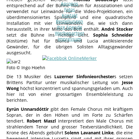
Apropos
entsprechend auf der Bühne Raum für Assoziationen und
Fotos
verwendet nur Leinwände für die Video-Projektionen, ein
Kontakt
überdimensioniertes Spielpferd und eine quadratische
Bestellungen
Installation mit vier Leinwänden, die, wie sich dann
Ihre Spende
herausstellt, in ihrer Mitte das Bett enthält.
André Stocker
Werbepartner
setzt die Bühne ins richtige Licht.
Sophia Schneider
Impressum
(Kostüme) hat für Bianca und Lucia antikisierende
Gewänder, für die übrigen Solisten Alltagsgewänder
ausgesucht.
Foto © Ingo Hoehn
Die 13 Musiker des
Luzerner Sinfonieorchester
s setzen
Brittens Partitur unter musikalischer Leitung von
Jesse
Wong
höchst konzentriert und spannungsgeladen um. Auch
hier ist von einer grossartigen Ensembleleistung zu
berichten.
Eyrún Unnarsdóttir
gibt den Female Chorus mit kräftigem
Sopran, der in den Höhen und im Forte zu Schärfen
tendiert.
Robert Maszl
interpretiert den Male Chorus mit
strahlendem Tenor und grosser Textverständlichkeit. Die
Krone des Abends gebührt
Solenn Lavanant Linke
, die eine
bewegend intensive Lucretia singt und mit ihrer grossen