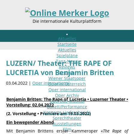
Die internationale Kulturplattform
Aktuelles
Startseite
Aktuelles
Spielpläne
Tanz-News
LUZERN/ Theater: THE RAPE OF
Reviews
LUCRETIA von Benjamin Britten
Kritiken
Wiener Staatsoper
03.04.2022 |
Oper international
Oper in Österreich
Oper international
Oper Archiv
Benjamin Britten: The Rape of Lucretia • Luzerner Theater •
Operette-Musical
Vorstellung: 02.04.2022
Ballett/Performance
Konzerte-Liederabende
(2. Vorstellung • Premiere am 19.03.2022)
Sprechtheater
Ein bewegender Abend
Ausstellungen
Film
Mit Benjamin Brittens erster Kammeroper «
The Rape of