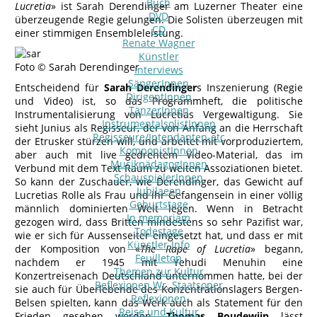
Buch
Lucretia
» ist Sarah Derendinger am Luzerner Theater eine
DVD
überzeugende Regie gelungen. Die Solisten überzeugen mit
CD
einer stimmigen Ensembleleistung.
Renate Wagner
Künstler
Foto © Sarah Derendinger
Interviews
SängerInnen
Entscheidend für
Sarah Derendinger
s Inszenierung (Regie
DirigentInnen
und Video) ist, so das Programmheft, die politische
TänzerInnen
Instrumentalisierung von Lucretias Vergewaltigung. Sie
InstrumentalsolistInnen
sieht Junius als Regisseur, der von Anfang an die Herrschaft
Regisseure/Intendanten-etc
der Etrusker stürzen will, und arbeitet mit vorproduziertem,
KomponistInnen
aber auch mit live gedrehtem Video-Material, das im
MusikpädagogInnen
Verbund mit dem Text Raum zu weiten Assoziationen bietet.
SchauspielerInnen
So kann der Zuschauer, wie Derendinger, das Gewicht auf
Jubilaeen
Lucretias Rolle als Frau und ihr Gefangensein in einer völlig
Geburtstage
männlich dominierten Welt legen. Wenn in Betracht
In memoriam
gezogen wird, dass Britten mindestens so sehr Pazifist war,
Todestage
wie er sich für Aussenseiter eingesetzt hat, und dass er mit
Künstler-Info
der Komposition von «
The Rape of Lucretia
» begann,
Feuilleton
nachdem er 1945 mit Yehudi Menuhin eine
Themen zur Kultur
Konzertreisenach Deutschland unternommen hatte, bei der
Reflexionen Wr. Staatsoper
sie auch für Überlebende des Konzentrationslagers Bergen-
Reflexionen
Belsen spielten, kann das Werk auch als Statement für den
Reise und Kultur
Frieden gesehen werden.
Thomas Boudewijn
lässt