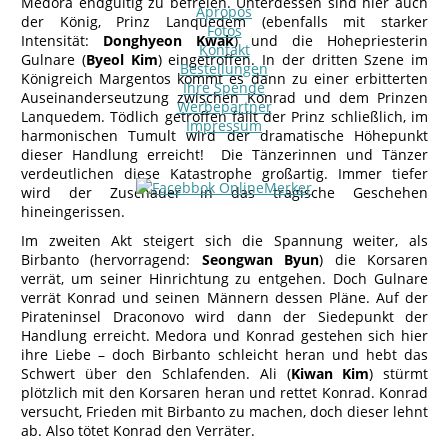
Medora endgültig zu befreien. Unterdessen sind hier auch
Apropos
der König, Prinz Lanquedem (ebenfalls mit starker
Fotos
Intensität:
Donghyeon Kwak
) und die Hohepriesterin
Kontakt
Gulnare (
Byeol Kim
) eingetroffen. In der dritten Szene im
Bestellungen
Königreich Margentos kommt es dann zu einer erbitterten
Ihre Spende
Auseinanderseutzung zwischen Konrad und dem Prinzen
Werbepartner
Lanquedem. Tödlich getroffen fällt der Prinz schließlich, im
Impressum
harmonischen Tumult wird der dramatische Höhepunkt
dieser Handlung erreicht! Die Tänzerinnen und Tänzer
verdeutlichen diese Katastrophe großartig. Immer tiefer
wird der Zuschauer in das tragische Geschehen
hineingerissen.
Im zweiten Akt steigert sich die Spannung weiter, als
Birbanto (hervorragend:
Seongwan Byun
) die Korsaren
verrät, um seiner Hinrichtung zu entgehen. Doch Gulnare
verrät Konrad und seinen Männern dessen Pläne. Auf der
Pirateninsel Draconovo wird dann der Siedepunkt der
Handlung erreicht. Medora und Konrad gestehen sich hier
ihre Liebe – doch Birbanto schleicht heran und hebt das
Schwert über den Schlafenden. Ali (
Kiwan Kim
) stürmt
plötzlich mit den Korsaren heran und rettet Konrad. Konrad
versucht, Frieden mit Birbanto zu machen, doch dieser lehnt
ab. Also tötet Konrad den Verräter.