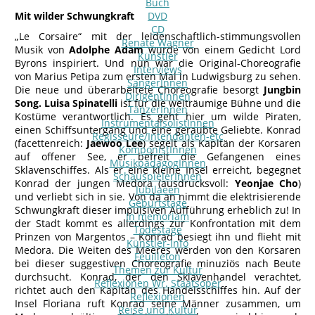
Buch
Mit wilder Schwungkraft
DVD
CD
„Le Corsaire“ mit der leidenschaftlich-stimmungsvollen
Renate Wagner
Musik von
Adolphe Adam
wurde von einem Gedicht Lord
Künstler
Byrons inspiriert. Und nun war die Original-Choreografie
Interviews
von Marius Petipa zum ersten Mal in Ludwigsburg zu sehen.
SängerInnen
Die neue und überarbeitete Choreografie besorgt
Jungbin
DirigentInnen
Song. Luisa Spinatelli
ist für die weiträumige Bühne und die
TänzerInnen
Kostüme verantwortlich. Es geht hier um wilde Piraten,
InstrumentalsolistInnen
einen Schiffsuntergang und eine geraubte Geliebte. Konrad
Regisseure/Intendanten-etc
(facettenreich:
Jaewoo Lee
) segelt als Kapitän der Korsaren
KomponistInnen
auf offener See, er befreit die Gefangenen eines
MusikpädagogInnen
Sklavenschiffes. Als er eine kleine Insel erreicht, begegnet
SchauspielerInnen
Konrad der jungen Medora (ausdrucksvoll:
Yeonjae Cho
)
Jubilaeen
und verliebt sich in sie. Von da an nimmt die elektrisierende
Geburtstage
Schwungkraft dieser impulsiven Aufführung erheblich zu! In
In memoriam
der Stadt kommt es allerdings zur Konfrontation mit dem
Todestage
Prinzen von Margentos – Konrad besiegt ihn und flieht mit
Künstler-Info
Medora. Die Weiten des Meeres werden von den Korsaren
Feuilleton
bei dieser suggestiven Choreografie minuziös nach Beute
Themen zur Kultur
durchsucht. Konrad, der den Sklavenhandel verachtet,
Reflexionen Wr. Staatsoper
richtet auch den Kapitän des Handelsschiffes hin. Auf der
Reflexionen
Insel Floriana ruft Konrad seine Männer zusammen, um
Reise und Kultur