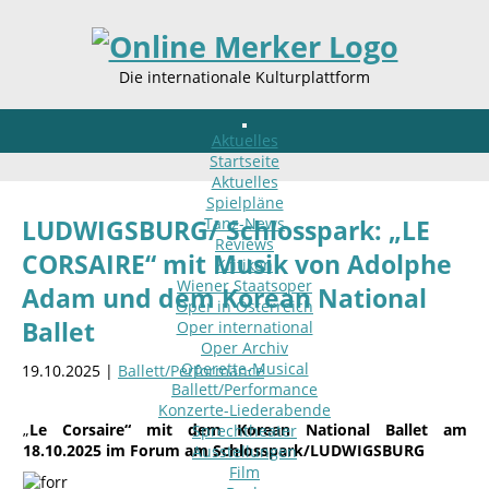
Die internationale Kulturplattform
Aktuelles
Startseite
Aktuelles
Spielpläne
Tanz-News
LUDWIGSBURG/ Schlosspark: „LE
Reviews
CORSAIRE“ mit Musik von Adolphe
Kritiken
Wiener Staatsoper
Adam und dem Korean National
Oper in Österreich
Ballet
Oper international
Oper Archiv
Operette-Musical
19.10.2025 |
Ballett/Performance
Ballett/Performance
Konzerte-Liederabende
„
Le Corsaire“ mit dem Korean National Ballet am
Sprechtheater
18.10.2025 im Forum am Schlosspark/LUDWIGSBURG
Ausstellungen
Film