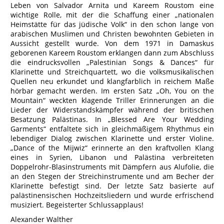
Leben von Salvador Arnita und Kareem Roustom eine
wichtige Rolle, mit der die Schaffung einer „nationalen
Heimstätte für das jüdische Volk“ in den schon lange von
arabischen Muslimen und Christen bewohnten Gebieten in
Aussicht gestellt wurde. Von dem 1971 in Damaskus
geborenen Kareem Roustom erklangen dann zum Abschluss
die eindrucksvollen „Palestinian Songs & Dances“ für
Klarinette und Streichquartett, wo die volksmusikalischen
Quellen neu erkundet und klangfarblich in reichem Maße
hörbar gemacht werden. Im ersten Satz „Oh, You on the
Mountain“ weckten klagende Triller Erinnerungen an die
Lieder der Widerstandskämpfer während der britischen
Besatzung Palästinas. In „Blessed Are Your Wedding
Garments“ entfaltete sich in gleichmäßigem Rhythmus ein
lebendiger Dialog zwischen Klarinette und erster Violine.
„Dance of the Mijwiz“ erinnerte an den kraftvollen Klang
eines in Syrien, Libanon und Palästina verbreiteten
Doppelrohr-Blasinstruments mit Dämpfern aus Alufolie, die
an den Stegen der Streichinstrumente und am Becher der
Klarinette befestigt sind. Der letzte Satz basierte auf
palästinensischen Hochzeitsliedern und wurde erfrischend
musiziert. Begeisterter Schlussapplaus!
Alexander Walther