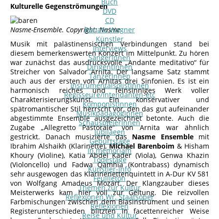
Buch
Kulturelle Gegenströmungen
DVD
CD
Nasme-Ensemble. Copyright: Nasme
Renate Wagner
Künstler
Musik mit palästinensischen Verbindungen stand bei
Interviews
diesem bemerkenswerten Konzert im Mittelpunkt. Zu hören
SängerInnen
war zunächst das ausdrucksvolle „Andante meditativo“ für
DirigentInnen
Streicher von Salvador Arnita. Der langsame Satz stammt
TänzerInnen
auch aus der ersten von Arnitas drei Sinfonien. Es ist ein
InstrumentalsolistInnen
harmonisch reiches und feinsinniges Werk voller
Regisseure/Intendanten-etc
Charakterisierungskunst. Ein konservativer und
KomponistInnen
spätromantischer Stil herrscht vor, den das gut aufeinander
MusikpädagogInnen
abgestimmte Ensemble ausgezeichnet betonte. Auch die
SchauspielerInnen
Zugabe „Allegretto Pastorale“ von Arnita war ähnlich
Jubilaeen
gestrickt. Danach musizierte das
Nasme Ensemble
mit
Geburtstage
Ibrahim Alshaikh (Klarinette),
Michael Barenboim
& Hisham
In memoriam
Khoury (Violine), Katia Abdel Kader (Viola), Genwa Khazin
Todestage
(Violoncello) und Fadwa Qamhia (Kontrabass) dynamisch
Künstler-Info
sehr ausgewogen das Klarinenettenquintett in A-Dur KV 581
Feuilleton
von Wolfgang Amadeus Mozart. Der Klangzauber dieses
Themen zur Kultur
Meisterwerks kam hier voll zur Geltung. Die reizvollen
Reflexionen Wr. Staatsoper
Farbmischungen zwischen dem Blasinstrument und seinen
Reflexionen
Registerunterschieden blitzten in facettenreicher Weise
Reise und Kultur