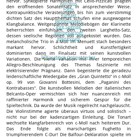
hervor. Synkopierte Harmonien mit Cello-Pizzicati prägten
Apropos
den eröffnenden Sonatensatz in ansprechender Weise.
Fotos
Kontrapunktische Verästelungen bis hin zum vierstimmig
Kontakt
dichten Satz des Hauptthemas schufen eine ausgewogene
Bestellungen
Klangbalance. Weitgespannte Melodiebögen der Klarinette
Ihre Spende
beherrschten einfühlsam den zweiten Larghetto-Satz,
Werbepartner
dessen seelische Regionen voll ausgekostet wurden. Das
Impressum
melancholische Trio in a-Moll im Menuett stach besonders
markant hervor. Schlichtheit und Kunstfertigkeit
dominierten dann im Finalsatz mit seinen kunstvollen
Variationen. Die vierte Variation mit ihrer temporeichen
Allegro-Beschleunigung des Themas faszinierte mit
elektrisierender Prägnanz. Dann begeisterte die geradezu
leidenschaftliche Wiedergabe des „Gran Quintetto“ in c-Moll
op. 99 von Giovanni Bottesini, dem „Paganini des
Kontrabasses“. Die kunstvollen Melodien der italienischen
Belcanto-Oper vermischten sich hier nuancenreich mit
raffinierter Harmonik und sicherem Gespür für die
Spieltechnik. Da wurde der Musik regelrecht nachgelauscht.
Die Violinstimme agierte überaus virtuos und solistisch –
nicht nur bei der kadenzartigen Einleitung. Die Tonart
wechselte klangfarbenreich von c-Moll nach heiterem Dur.
Das Ende folgte als marschartiges Fughetto in
triumphierendem C-Dur! Die Balfour-Deklaration spielte im