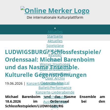
Die internationale Kulturplattform
Aktuelles
Startseite
Aktuelles
Spielpläne
Tanz-News
LUDWIGSBURG/ Schlossfestspiele/
Reviews
Ordenssaal: Michael Barenboim
Kritiken
Wiener Staatsoper
und das Nasme Ensemble.
Oper in Österreich
Kulturelle Gegenströmungen
Oper international
Oper Archiv
Operette-Musical
19.06.2026 |
Konzert/Liederabende
Ballett/Performance
Konzerte-Liederabende
Michael Barenboim und das Nasme Ensemble am
Sprechtheater
18.6.2026 im Ordenssaal bei den
Ausstellungen
Schlossfestspielen/LUDWIGSBURG
Film