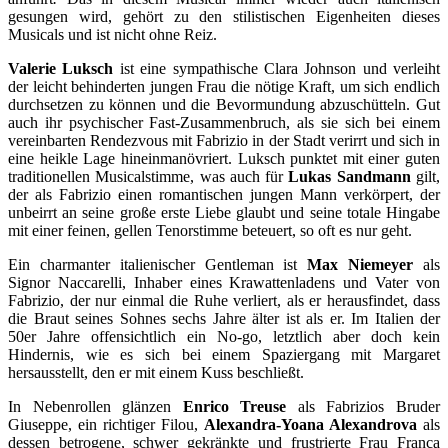
gesungen wird, gehört zu den stilistischen Eigenheiten dieses
Musicals und ist nicht ohne Reiz.
Valerie Luksch
ist eine sympathische Clara Johnson und verleiht
der leicht behinderten jungen Frau die nötige Kraft, um sich endlich
durchsetzen zu können und die Bevormundung abzuschütteln. Gut
auch ihr psychischer Fast-Zusammenbruch, als sie sich bei einem
vereinbarten Rendezvous mit Fabrizio in der Stadt verirrt und sich in
eine heikle Lage hineinmanövriert. Luksch punktet mit einer guten
traditionellen Musicalstimme, was auch für
Lukas Sandmann
gilt,
der als Fabrizio einen romantischen jungen Mann verkörpert, der
unbeirrt an seine große erste Liebe glaubt und seine totale Hingabe
mit einer feinen, gellen Tenorstimme beteuert, so oft es nur geht.
Ein charmanter italienischer Gentleman ist
Max Niemeyer
als
Signor Naccarelli, Inhaber eines Krawattenladens und Vater von
Fabrizio, der nur einmal die Ruhe verliert, als er herausfindet, dass
die Braut seines Sohnes sechs Jahre älter ist als er. Im Italien der
50er Jahre offensichtlich ein No-go, letztlich aber doch kein
Hindernis, wie es sich bei einem Spaziergang mit Margaret
hersausstellt, den er mit einem Kuss beschließt.
In Nebenrollen glänzen
Enrico Treuse
als Fabrizios Bruder
Giuseppe, ein richtiger Filou,
Alexandra-Yoana Alexandrova
als
dessen betrogene, schwer gekränkte und frustrierte Frau Franca