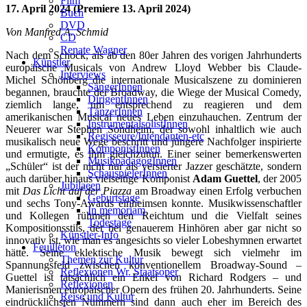
Film
17. April 2024 (Premiere 13. April 2024)
Buch
DVD
Von Manfred A. Schmid
CD
Renate Wagner
Nach dem Schock, als ab den 80er Jahren des vorigen Jahrhunderts
Künstler
europäische Musicals von Andrew Lloyd Webber bis Claude-
Interviews
Michel Schönberg die internationale Musicalszene zu dominieren
SängerInnen
begannen, brauchte der Broadway, die Wiege der Musical Comedy,
DirigentInnen
ziemlich lange, um entsprechend zu reagieren und dem
TänzerInnen
amerikanischen Musical neues Leben einzuhauchen. Zentrum der
InstrumentalsolistInnen
Neuerer war Stephen Sondheim, der sowohl inhaltlich wie auch
Regisseure/Intendanten-etc
musikalisch neue Wege beschritt und jüngere Nachfolger inspirierte
KomponistInnen
und ermutigte, es ihm gleichzutun. Einer seiner bemerkenswerten
MusikpädagogInnen
„Schüler“ ist der nicht nur als versierter Jazzer geschätzte, sondern
SchauspielerInnen
auch darüber hinaus vielseitige Komponist
Adam Guettel
, der 2005
Jubilaeen
mit
Das Licht auf der Piazza
am Broadway einen Erfolg verbuchen
Geburtstage
und sechs Tony-Awards einheimsen konnte. Musikwissenschaftler
In memoriam
und Kollegen rühmen den Reichtum und die Vielfalt seines
Todestage
Kompositionsstils, der bei genauerem Hinhören aber gar nicht so
Künstler-Info
innovativ ist, wie man es angesichts so vieler Lobeshymnen erwartet
Feuilleton
hätte. Seine eklektische Musik bewegt sich vielmehr im
Themen zur Kultur
Spannungsfeld zwischen konventionellem Broadway-Sound –
Reflexionen Wr. Staatsoper
Guettel ist tatsächlich ein Enkel von Richard Rodgers – und
Reflexionen
Manierismen europäischer Opern des frühen 20. Jahrhunderts. Seine
Reise und Kultur
eindrücklichsten Nummern sind dann auch eher im Bereich des