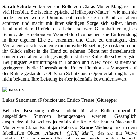
Sarah Schütz
verkörpert die Rolle von Claras Mutter Margaret mit
viel Herzblut. Sie ist eine typische „Helikopter-Mutter“, wie man sie
heute nennen würde. Omnipräsent möchte sie ihr Kind vor allem
schützen und macht mit ihrer ständigen Sorge sich selbst, ihrem
Kind und dem Umfeld das Leben schwer. Glaubhaft gelingt es
Schütz, den emotionalen Wandel durchzumachen, die Entfremdung
in ihrer eigenen Ehe zu erkennen und Clara zu ermutigen, den
Vertrauensvorschuss in eine romantische Beziehung zu riskieren und
ihr Glück selbst in die Hand zu nehmen. Nicht nur darstellerisch,
sondern vor allem auch gesanglich ist diese Rolle die schwierigste.
Bei jüngsten Aufführungen in London und New York ist niemand
geringerer als die Opernsängerin Renée Fleming als Margaret auf
der Bühne gestanden. Ob Sarah Schütz auch Opernerfahrung hat, ist
nicht bekannt. Ihre Leistung ist aber jedenfalls bewundernswert.
Lukas Sandmann (Fabrizio) und Enrico Treuse (Giuseppe)
Bei der Besetzung müssen nicht für alle Rollen opernhaft
ausgebildete Stimmen herangezogen werden. Gesanglich
anspruchsvoll ist weiters jedenfalls die Rolle der Franca Naccarelli,
Mutter von Claras Bräutigam Fabrizio.
Sanne Mieloo
glänzt in dem
fabelhaften Oktett
„Aiutami“
(„Hilf Mir“),
das sie mit Verve
anführt
.
Das in diesem Musical immer wieder auch italienisch