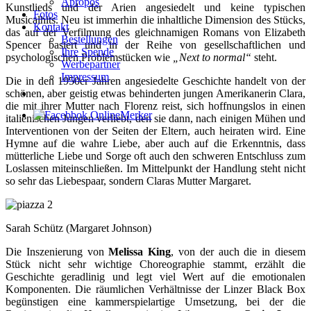
Apropos
Kunstlieds und der Arien angesiedelt und keine typischen
Fotos
Musicalhits. Neu ist immerhin die inhaltliche Dimension des Stücks,
Kontakt
das auf der Verfilmung des gleichnamigen Romans von Elizabeth
Bestellungen
Spencer basiert und in der Reihe von gesellschaftlichen und
Ihre Spende
psychologischen Problemstücken wie
„Next to normal“
steht.
Werbepartner
Impressum
Die in den 1950er Jahren angesiedelte Geschichte handelt von der
schönen, aber geistig etwas behinderten jungen Amerikanerin Clara,
die mit ihrer Mutter nach Florenz reist, sich hoffnungslos in einen
italienischen Jungen verliebt, den sie dann, nach einigen Mühen und
Interventionen von der Seiten der Eltern, auch heiraten wird. Eine
Hymne auf die wahre Liebe, aber auch auf die Erkenntnis, dass
mütterliche Liebe und Sorge oft auch den schweren Entschluss zum
Loslassen miteinschließen. Im Mittelpunkt der Handlung steht nicht
so sehr das Liebespaar, sondern Claras Mutter Margaret.
Sarah Schütz (Margaret Johnson)
Die Inszenierung von
Melissa King
, von der auch die in diesem
Stück nicht sehr wichtige Choreographie stammt, erzählt die
Geschichte geradlinig und legt viel Wert auf die emotionalen
Komponenten. Die räumlichen Verhältnisse der Linzer Black Box
begünstigen eine kammerspielartige Umsetzung, bei der die