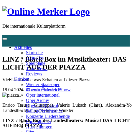
Die internationale Kulturplattform
Aktuelles
Startseite
LINZ / Black Box im Musiktheater: DAS
Aktuelles
Spielpläne
LICHT AUF DER PIAZZA
Tanz-News
Reviews
Kritiken
Viel Licht und etwas Schatten auf dieser Piazza
Wiener Staatsoper
18.04.2024 |
Operette/Musical/Show
Oper in Österreich
Oper international
Oper Archiv
Enrico Treuse (Giuseppe), Valerie Luksch (Clara), Alexandra-Yo
Operette-Musical
Landestheater Linz/ Reinhard Winkler
Ballett/Performance
Konzerte-Liederabende
LINZ / Black Box des Landestheaters: Musical DAS LICHT
Sprechtheater
AUF DER PIAZZA
Ausstellungen