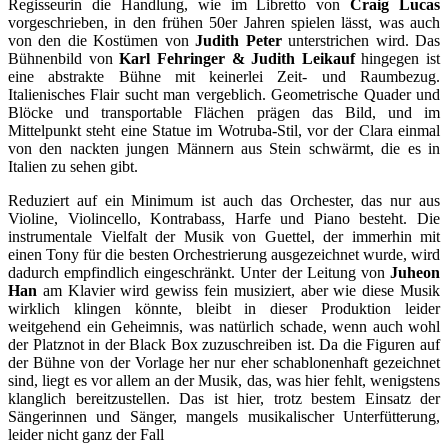
Regisseurin die Handlung, wie im Libretto von
Craig Lucas
vorgeschrieben, in den frühen 50er Jahren spielen lässt, was auch
von den die Kostümen von
Judith Peter
unterstrichen wird. Das
Bühnenbild von
Karl Fehringer & Judith Leikauf
hingegen ist
eine abstrakte Bühne mit keinerlei Zeit- und Raumbezug.
Italienisches Flair sucht man vergeblich. Geometrische Quader und
Blöcke und transportable Flächen prägen das Bild, und im
Mittelpunkt steht eine Statue im Wotruba-Stil, vor der Clara einmal
von den nackten jungen Männern aus Stein schwärmt, die es in
Italien zu sehen gibt.
Reduziert auf ein Minimum ist auch das Orchester, das nur aus
Violine, Violincello, Kontrabass, Harfe und Piano besteht. Die
instrumentale Vielfalt der Musik von Guettel, der immerhin mit
einen Tony für die besten Orchestrierung ausgezeichnet wurde, wird
dadurch empfindlich eingeschränkt. Unter der Leitung von
Juheon
Han
am Klavier wird gewiss fein musiziert, aber wie diese Musik
wirklich klingen könnte, bleibt in dieser Produktion leider
weitgehend ein Geheimnis, was natürlich schade, wenn auch wohl
der Platznot in der Black Box zuzuschreiben ist. Da die Figuren auf
der Bühne von der Vorlage her nur eher schablonenhaft gezeichnet
sind, liegt es vor allem an der Musik, das, was hier fehlt, wenigstens
klanglich bereitzustellen. Das ist hier, trotz bestem Einsatz der
Sängerinnen und Sänger, mangels musikalischer Unterfütterung,
leider nicht ganz der Fall