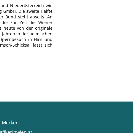
Land Niederösterreich wie
g GmbH. Die zweite Hälfte
er Bund steht abseits. An
 die zur Zeit die Wiener
 heute von der originale
 Jahren in der heimischen
 Opernbesuch in Hirn und
son-Schicksal lässt sich
e Merker
afikerinwien.at