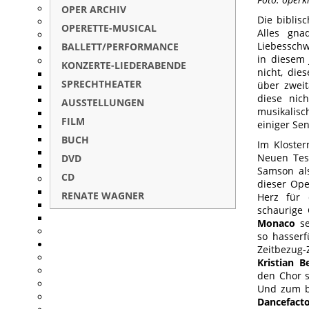
OPER ARCHIV
Die biblis
OPERETTE-MUSICAL
Alles gna
Liebesschw
BALLETT/PERFORMANCE
in diesem 
KONZERTE-LIEDERABENDE
nicht, die
SPRECHTHEATER
über zwei
diese nic
AUSSTELLUNGEN
musika
FILM
einiger Sen
BUCH
Im Kloster
Neuen Tes
DVD
Samson al
CD
dieser Ope
RENATE WAGNER
Herz für 
schaurige 
Monaco
se
so hasserf
Zeitbezu
Kristian B
den Chor s
Und zum be
Dancefacto