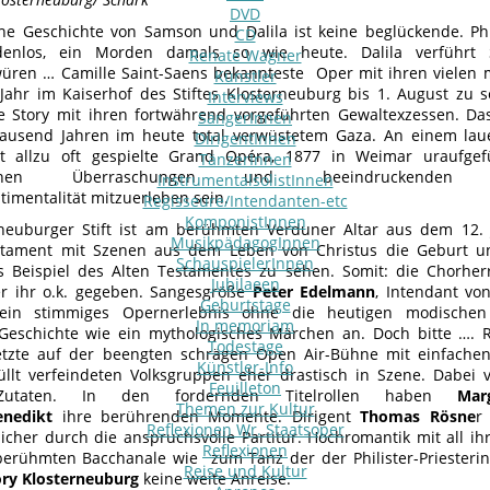
DVD
che Geschichte von Samson und Dalila ist keine beglückende. Phi
CD
denlos, ein Morden damals so wie heute. Dalila verführt
Renate Wagner
üren … Camille Saint-Saens bekannteste Oper mit ihren vielen m
Künstler
Jahr im Kaiserhof des Stiftes Klosterneuburg bis 1. August zu 
Interviews
se Story mit ihren fortwährend vorgeführten Gewaltexzessen. Da
SängerInnen
tausend Jahren im heute total verwüstetem Gaza. An einem l
DirigentInnen
ht allzu oft gespielte Grand Opéra, 1877 in Weimar uraufge
TänzerInnen
lischen Überraschungen und beeindrucken
InstrumentalsolistInnen
timentalität mitzuerleben sein.
Regisseure/Intendanten-etc
KomponistInnen
neuburger Stift ist am berühmten Verduner Altar aus dem 12. 
MusikpädagogInnen
tament mit Szenen aus dem Leben von Christus die Geburt u
SchauspielerInnen
s Beispiel des Alten Testamentes zu sehen. Somit: die Chorhe
Jubilaeen
r ihr o.k. gegeben. Sangesgröße
Peter Edelmann
, Intendant v
Geburtstage
ein stimmiges Opernerlebnis ohne die heutigen modischen 
In memoriam
Geschichte wie ein mythologisches Märchen an. Doch bitte …. 
Todestage
tzte auf der beengten schrägen Open Air-Bühne mit einfachen 
Künstler-Info
üllt verfeindeten Volksgruppen eher drastisch in Szene. Dabei v
Feuilleton
g-Zutaten. In den fordernden Titelrollen haben
Mar
Themen zur Kultur
enedikt
ihre berührenden Momente. Dirigent
Thomas Rösne
r
Reflexionen Wr. Staatsoper
icher durch die anspruchsvolle Partitur. Hochromantik mit all ih
Reflexionen
rühmten Bacchanale wie zum Tanz der der Philister-Priesterin
Reise und Kultur
ry Klosterneuburg
keine weite Anreise.