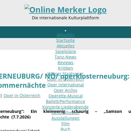
Die internationale Kulturplattform
Aktuelles
Startseite
Aktuelles
Spielpläne
Tanz-News
Reviews
Kritiken
Wiener Staatsoper
ERNEUBURG/ NÖ/ operklosterneuburg:
Oper in Österreich
Sommernächte
Oper international
Oper Archiv
 |
Oper in Österreich
Operette-Musical
Ballett/Performance
Konzerte-Liederabende
sterneuburg“: Ein kleinwenig schaurig – „Samson 
Sprechtheater
hte (7.7.2026)
Ausstellungen
Film
Buch
losterneuburg/ Schark