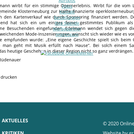
Apropos
mann wirbt für ein stimmige Opernerlebnis. Wirbt für die vom 
Fotos
emeinde Klosterneuburg zur Hälfte finanzierte operklosterneubur
Kontakt
 den Kartenverkauf wie durch Sponsoring finanziert werden. D
Bestellungen
end hat sich ein um einiges feiner gestimmtes Publikum als
Ihre Spende
ene Besuchenden eingefunden. Edelmann wendet sich gegen die
Werbepartner
bweichenden Mode-Inszenierungen, wünscht sich wieder wie es vor
Impressum
e empfunden wurde: „Eine eigene Geschichte spielt sich beim
 man geht mit Musik erfüllt nach Hause“. Bei solch einem Sam
 das heutige Geschehen in dieser Region nicht so ganz verdrängen.
Rüdenauer
e drucken
AKTUELLES
© 2020 Onlin
KRITIKEN
Website by
gr