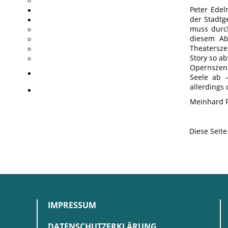
Peter Edel
der Stadtg
muss durch
diesem Ab
Theatersz
Story so a
Opernszen
Seele ab –
allerdings
Meinhard 
Diese Seit
IMPRESSUM
DATENSCHUTZERKLÄRUNG