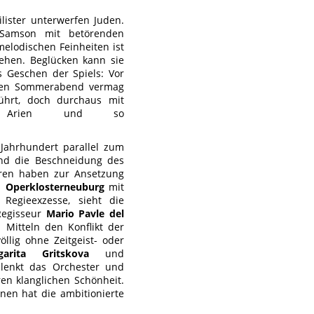
lister unterwerfen Juden.
 Samson mit betörenden
elodischen Feinheiten ist
sehen. Beglücken kann sie
s Geschen der Spiels: Vor
auen Sommerabend vermag
führt, doch durchaus mit
den Arien und so
Jahrhundert parallel zum
nd die Beschneidung des
rren haben zur Ansetzung
on
Operklosterneuburg
mit
Regieexzesse, sieht die
Regisseur
Mario Pavle del
Mitteln den Konflikt der
öllig ohne Zeitgeist- oder
garita Gritskova
und
 lenkt das Orchester und
ren klanglichen Schönheit.
nen hat die ambitionierte