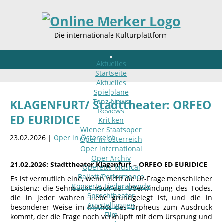
Die internationale Kulturplattform
Aktuelles
Startseite
Aktuelles
Spielpläne
Tanz-News
KLAGENFURT/ Stadttheater: ORFEO
Reviews
ED EURIDICE
Kritiken
Wiener Staatsoper
23.02.2026 |
Oper in Österreich
Oper in Österreich
Oper international
Oper Archiv
21.02.2026: Stadttheater Klagenfurt – ORFEO ED EURIDICE
Operette-Musical
Ballett/Performance
Es ist vermutlich eine, wenn nicht
die
Ur-Frage menschlicher
Konzerte-Liederabende
Existenz: die Sehnsucht nach der Überwindung des Todes,
Sprechtheater
die in jeder wahren Liebe grundgelegt ist, und die in
Ausstellungen
besonderer Weise im Mythos des Orpheus zum Ausdruck
Film
kommt, der die Frage noch verknüpft mit dem Ursprung und