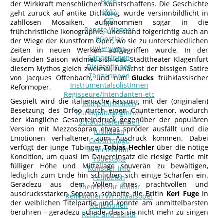
Buch
der Wirkkraft menschlichen Kunstschaffens. Die Geschichte
DVD
geht zurück auf antike Dichtung, wurde versinnbildlicht in
CD
zahllosen Mosaiken, aufgenommen sogar in die
Renate Wagner
frühchristliche Ikonographie, und stand folgerichtig auch an
Künstler
der Wiege der Kunstform Oper, wo sie zu unterschiedlichen
Interviews
Zeiten in neuen Werken aufgegriffen wurde. In der
SängerInnen
laufenden Saison widmet sich das Stadttheater Klagenfurt
DirigentInnen
diesem Mythos gleich zweimal, zunächst der bissigen Satire
TänzerInnen
von Jacques Offenbach, und nun
Glucks
frühklassischer
InstrumentalsolistInnen
Reformoper.
Regisseure/Intendanten-etc
Gespielt wird die italienische Fassung mit der (originalen)
KomponistInnen
Besetzung des Orfeo durch einen Countertenor, wodurch
MusikpädagogInnen
der klangliche Gesamteindruck gegenüber der populären
SchauspielerInnen
Version mit Mezzosopran etwas spröder ausfällt und die
Jubilaeen
Emotionen verhaltener zum Ausdruck kommen. Dabei
Geburtstage
verfügt der junge Tübinger
Tobias Hechler
über die nötige
In memoriam
Kondition, um quasi im Dauereinsatz die riesige Partie mit
Todestage
fülliger Höhe und Mittellage souverän zu bewältigen,
Künstler-Info
lediglich zum Ende hin schlichen sich einige Schärfen ein.
Feuilleton
Geradezu aus dem Vollen ihres prachtvollen und
Themen zur Kultur
ausdrucksstarken Soprans schöpfte die Britin
Keri Fuge
in
Reflexionen Wr. Staatsoper
der weiblichen Titelpartie und konnte am unmittelbarsten
Reflexionen
berühren – geradezu schade, dass sie nicht mehr zu singen
Reise und Kultur