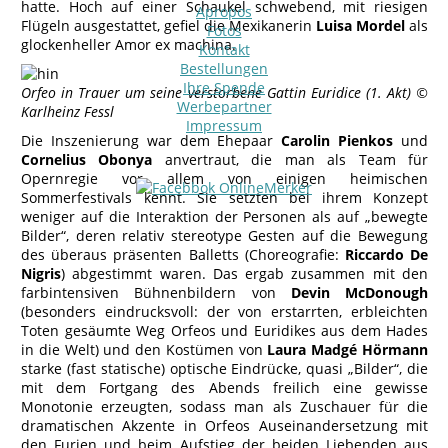
hatte. Hoch auf einer Schaukel schwebend, mit riesigen
Apropos
Flügeln ausgestattet, gefiel die Mexikanerin
Luisa Mordel
als
Fotos
glockenheller Amor ex machina.
Kontakt
Bestellungen
Ihre Spende
Orfeo in Trauer um seine verstorbene Gattin Euridice (1. Akt) ©
Werbepartner
Karlheinz Fessl
Impressum
Die Inszenierung war dem Ehepaar
Carolin Pienkos
und
Cornelius Obonya
anvertraut, die man als Team für
Opernregie vor allem von einigen heimischen
Sommerfestivals kennt. Sie setzten bei ihrem Konzept
weniger auf die Interaktion der Personen als auf „bewegte
Bilder“, deren relativ stereotype Gesten auf die Bewegung
des überaus präsenten Balletts (Choreografie:
Riccardo De
Nigris
) abgestimmt waren. Das ergab zusammen mit den
farbintensiven Bühnenbildern von
Devin McDonough
(besonders eindrucksvoll: der von erstarrten, erbleichten
Toten gesäumte Weg Orfeos und Euridikes aus dem Hades
in die Welt) und den Kostümen von
Laura Madgé Hörmann
starke (fast statische) optische Eindrücke, quasi „Bilder“, die
mit dem Fortgang des Abends freilich eine gewisse
Monotonie erzeugten, sodass man als Zuschauer für die
dramatischen Akzente in Orfeos Auseinandersetzung mit
den Furien und beim Aufstieg der beiden Liebenden aus