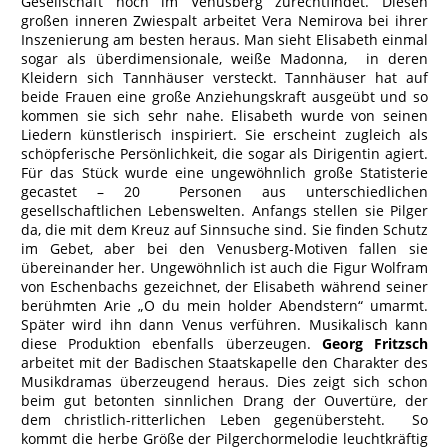
Gesellschaft noch im Venusberg zurechtfindet. Diesen
großen inneren Zwiespalt arbeitet Vera Nemirova bei ihrer
Inszenierung am besten heraus. Man sieht Elisabeth einmal
sogar als überdimensionale, weiße Madonna, in deren
Kleidern sich Tannhäuser versteckt. Tannhäuser hat auf
beide Frauen eine große Anziehungskraft ausgeübt und so
kommen sie sich sehr nahe. Elisabeth wurde von seinen
Liedern künstlerisch inspiriert. Sie erscheint zugleich als
schöpferische Persönlichkeit, die sogar als Dirigentin agiert.
Für das Stück wurde eine ungewöhnlich große Statisterie
gecastet – 20 Personen aus unterschiedlichen
gesellschaftlichen Lebenswelten. Anfangs stellen sie Pilger
da, die mit dem Kreuz auf Sinnsuche sind. Sie finden Schutz
im Gebet, aber bei den Venusberg-Motiven fallen sie
übereinander her. Ungewöhnlich ist auch die Figur Wolfram
von Eschenbachs gezeichnet, der Elisabeth während seiner
berühmten Arie „O du mein holder Abendstern“ umarmt.
Später wird ihn dann Venus verführen. Musikalisch kann
diese Produktion ebenfalls überzeugen.
Georg Fritzsch
arbeitet mit der Badischen Staatskapelle den Charakter des
Musikdramas überzeugend heraus. Dies zeigt sich schon
beim gut betonten sinnlichen Drang der Ouvertüre, der
dem christlich-ritterlichen Leben gegenübersteht. So
kommt die herbe Größe der Pilgerchormelodie leuchtkräftig