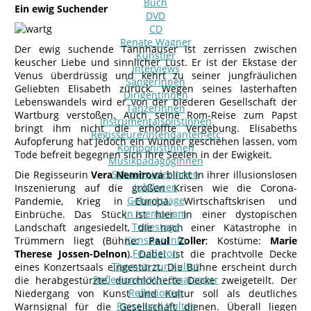
Buch
Ein ewig Suchender
DVD
CD
Renate Wagner
Der ewig suchende Tannhäuser ist zerrissen zwischen
Künstler
keuscher Liebe und sinnlicher Lust. Er ist der Ekstase der
Interviews
Venus überdrüssig und kehrt zu seiner jungfräulichen
SängerInnen
Geliebten Elisabeth zurück. Wegen seines lasterhaften
DirigentInnen
Lebenswandels wird er von der biederen Gesellschaft der
TänzerInnen
Wartburg verstoßen. Auch seine Rom-Reise zum Papst
InstrumentalsolistInnen
bringt ihm nicht die erhoffte Vergebung. Elisabeths
Regisseure/Intendanten-etc
Aufopferung hat jedoch ein Wunder geschehen lassen, vom
KomponistInnen
Tode befreit begegnen sich ihre Seelen in der Ewigkeit.
MusikpädagogInnen
SchauspielerInnen
Die Regisseurin
Vera Nemirova
blickt in ihrer illusionslosen
Jubilaeen
Inszenierung auf die großen Krisen wie die Corona-
Geburtstage
Pandemie, Krieg in Europa, Wirtschaftskrisen und
In memoriam
Einbrüche. Das Stück ist hier in einer dystopischen
Todestage
Landschaft angesiedelt, die nach einer Katastrophe in
Künstler-Info
Trümmern liegt (Bühne:
Paul Zoller
; Kostüme:
Marie
Feuilleton
Therese Jossen-Delnon
). Dabei ist die prachtvolle Decke
Themen zur Kultur
eines Konzertsaals eingestürzt. Die Bühne erscheint durch
Reflexionen Wr. Staatsoper
die herabgestürzte, durchlöcherte Decke zweigeteilt. Der
Reflexionen
Niedergang von Kunst und Kultur soll als deutliches
Reise und Kultur
Warnsignal für die Gesellschaft dienen. Überall liegen