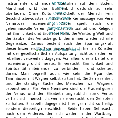
Apropos
Instrumente und andere Utensilien auf dem Boden.
Fotos
Manchmal wirkt das Bühnenbild dadurch zu sehr
Kontakt
überladen. Ohne Kultur entwickelt der Mensch kein
Bestellungen
Geschichtsbewusstsein – das ist die Kernaussage von Vera
Ihre Spende
Nemirovas Inszenierung. Dabei spielt auch die
Werbepartner
geheimnisvolle Vereinigung von Spiritualität und Religion
Impressum
mit Sinnlichkeit und Eros eine Rolle. Die Wartburg-Welt und
der Zauber des Venusbergs bilden immer wieder scharfe
Gegensätze. Daraus besteht auch die Spannungskraft
dieser Inszenierung. Tannhäuser gibt sich hier als Künstler
mit der gesellschaftlichen Aufspaltung nicht zufrieden, er
rebelliert verzweifelt dagegen. Vor allem dies arbeitet die
Inszenierung dicht heraus. Er versucht, Sinnlichkeit und
Spiritualität miteinander zu verbinden – und scheitert
daran. Man begreift auch, wie sehr die Figur des
Tannhäuser mit Wagner selbst zu tun hat. Die Zerrissenheit
und die ständige Suche des Menschen war Wagners
Lebensthema. Für Vera Nemirova sind die Frauenfiguren
der Venus und der Elisabeth unglaublich stark. Venus
verhält sich menschlich, wenn sie versucht, den Geliebten
zu halten. Elisabeth dagegen ist hier gar nicht so heilig,
sondern diesseitig-menschlich. Beide haben Sehnsucht
nach dem Anderen, der sich weder in der Wartburg-