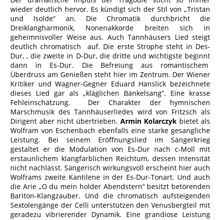
wieder deutlich hervor. Es kündigt sich der Stil von „Tristan
und Isolde“ an. Die Chromatik durchbricht die
Dreiklangharmonik, Nonenakkorde breiten sich in
geheimnisvoller Weise aus. Auch Tannhäusers Lied steigt
deutlich chromatisch auf. Die erste Strophe steht in Des-
Dur, , die zweite in D-Dur, die dritte und wichtigste beginnt
dann in Es-Dur. Die Befreiung aus romantischem
Überdruss am Genießen steht hier im Zentrum. Der Wiener
Kritiker und Wagner-Gegner Eduard Hanslick bezeichnete
dieses Lied gar als „kläglichen Bänkelsang“. Eine krasse
Fehleinschätzung. Der Charakter der hymnischen
Marschmusik des Tannhäuserliedes wird von Fritzsch als
Dirigent aber nicht übertrieben.
Armin Kolarczyk
bietet als
Wolfram von Eschenbach ebenfalls eine starke gesangliche
Leistung. Bei seinem Eröffnungslied im Sängerkrieg
gestaltet er die Modulation von Es-Dur nach c-Moll mit
erstaunlichem klangfarblichen Reichtum, dessen Intensität
nicht nachlässt. Sängerisch wirkungsvoll erscheint hier auch
Wolframs zweite Kantilene in der Es-Dur-Tonart. Und auch
die Arie „O du mein holder Abendstern“ besitzt betörenden
Bariton-Klangzauber. Und die chromatisch aufsteigenden
Sextolengänge der Celli unterstützen den Venusbergteil mit
geradezu vibrierender Dynamik. Eine grandiose Leistung