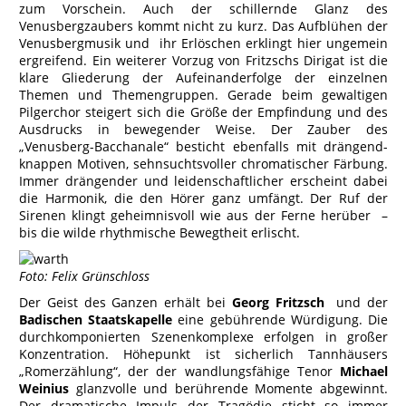
zum Vorschein. Auch der schillernde Glanz des
Venusbergzaubers kommt nicht zu kurz. Das Aufblühen der
Venusbergmusik und ihr Erlöschen erklingt hier ungemein
ergreifend. Ein weiterer Vorzug von Fritzschs Dirigat ist die
klare Gliederung der Aufeinanderfolge der einzelnen
Themen und Themengruppen. Gerade beim gewaltigen
Pilgerchor steigert sich die Größe der Empfindung und des
Ausdrucks in bewegender Weise. Der Zauber des
„Venusberg-Bacchanale“ besticht ebenfalls mit drängend-
knappen Motiven, sehnsuchtsvoller chromatischer Färbung.
Immer drängender und leidenschaftlicher erscheint dabei
die Harmonik, die den Hörer ganz umfängt. Der Ruf der
Sirenen klingt geheimnisvoll wie aus der Ferne herüber –
bis die wilde rhythmische Bewegtheit erlischt.
Foto: Felix Grünschloss
Der Geist des Ganzen erhält bei
Georg Fritzsch
und der
Badischen Staatskapelle
eine gebührende Würdigung. Die
durchkomponierten Szenenkomplexe erfolgen in großer
Konzentration. Höhepunkt ist sicherlich Tannhäusers
„Romerzählung“, der der wandlungsfähige Tenor
Michael
Weinius
glanzvolle und berührende Momente abgewinnt.
Der dramatische Impuls der Tragödie sticht so immer