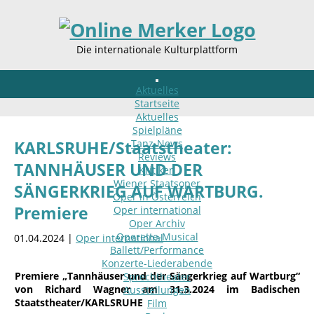
Die internationale Kulturplattform
Aktuelles
Startseite
Aktuelles
Spielpläne
Tanz-News
KARLSRUHE/Staatstheater:
Reviews
TANNHÄUSER UND DER
Kritiken
Wiener Staatsoper
SÄNGERKRIEG AUF WARTBURG.
Oper in Österreich
Premiere
Oper international
Oper Archiv
Operette-Musical
01.04.2024 |
Oper international
Ballett/Performance
Konzerte-Liederabende
Premiere „Tannhäuser und der Sängerkrieg auf Wartburg“
Sprechtheater
von Richard Wagner am 31.3.2024 im Badischen
Ausstellungen
Staatstheater/KARLSRUHE
Film