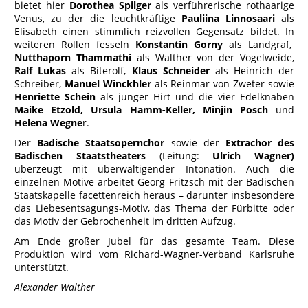
bietet hier
Dorothea Spilger
als verführerische rothaarige
Venus, zu der die leuchtkräftige
Pauliina
Linnosaari
als
Elisabeth einen stimmlich reizvollen Gegensatz bildet. In
weiteren Rollen fesseln
Konstantin Gorny
als Landgraf,
Nutthaporn Thammathi
als Walther von der Vogelweide,
Ralf Lukas
als Biterolf,
Klaus Schneider
als Heinrich der
Schreiber,
Manuel Winckhler
als Reinmar von Zweter sowie
Henriette Schein
als junger Hirt und die vier Edelknaben
Maike Etzold, Ursula Hamm-Keller, Minjin Posch
und
Helena Wegne
r.
Der
Badische Staatsopernchor
sowie der
Extrachor des
Badischen Staatstheaters
(Leitung:
Ulrich Wagner)
überzeugt mit überwältigender Intonation. Auch die
einzelnen Motive arbeitet Georg Fritzsch mit der Badischen
Staatskapelle facettenreich heraus – darunter insbesondere
das Liebesentsagungs-Motiv, das Thema der Fürbitte oder
das Motiv der Gebrochenheit im dritten Aufzug.
Am Ende großer Jubel für das gesamte Team. Diese
Produktion wird vom Richard-Wagner-Verband Karlsruhe
unterstützt.
Alexander Walther