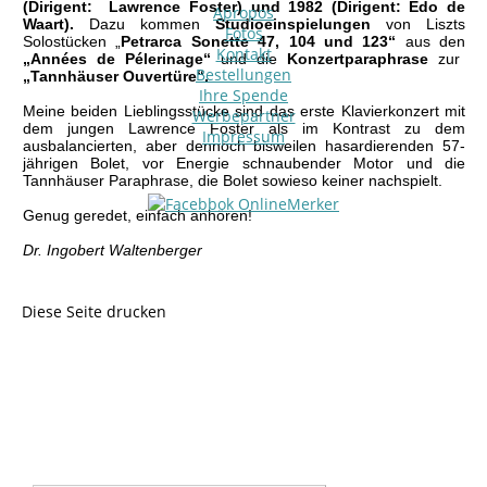
(Dirigent: Lawrence Foster) und 1982 (Dirigent: Edo de
Apropos
Waart).
Dazu kommen
Studioeinspielungen
von Liszts
Fotos
Solostücken „
Petrarca Sonette 47, 104 und 123“
aus den
Kontakt
„Années de Pélerinage“
und die
Konzertparaphrase
zur
Bestellungen
„Tannhäuser Ouvertüre“.
Ihre Spende
Meine beiden Lieblingsstücke sind das erste Klavierkonzert mit
Werbepartner
dem jungen Lawrence Foster als im Kontrast zu dem
Impressum
ausbalancierten, aber dennoch bisweilen hasardierenden 57-
jährigen Bolet, vor Energie schnaubender Motor und die
Tannhäuser Paraphrase, die Bolet sowieso keiner nachspielt.
Genug geredet, einfach anhören!
Dr. Ingobert Waltenberger
Diese Seite drucken