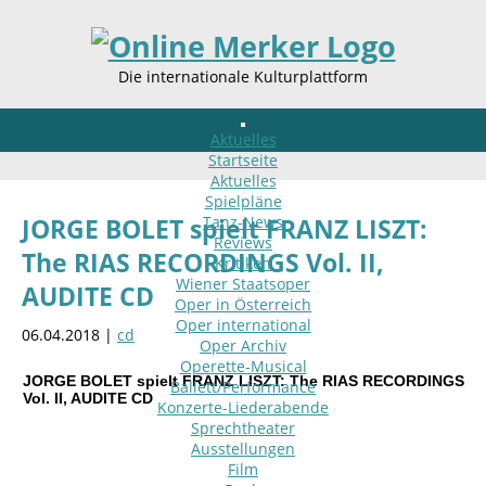
Die internationale Kulturplattform
Aktuelles
Startseite
Aktuelles
Spielpläne
Tanz-News
JORGE BOLET spielt FRANZ LISZT:
Reviews
The RIAS RECORDINGS Vol. II,
Kritiken
Wiener Staatsoper
AUDITE CD
Oper in Österreich
Oper international
06.04.2018 |
cd
Oper Archiv
Operette-Musical
JORGE BOLET spielt FRANZ LISZT: The RIAS RECORDINGS
Ballett/Performance
Vol. II, AUDITE CD
Konzerte-Liederabende
Sprechtheater
Ausstellungen
Film