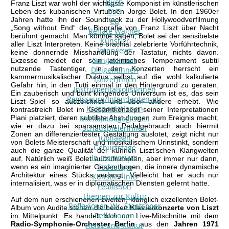
Buch
Franz Liszt war wohl der wichtigste Komponist im künstlerischen
DVD
Leben des kubanischen Virtuosen Jorge Bolet. In den 1960er
Jahren hatte ihn der Soundtrack zu der Hollywoodverfilmung
CD
„Song without End“ der Biografie von Franz Liszt über Nacht
Renate Wagner
berühmt gemacht. Man könnte sagen, Bolet sei der sensibelste
Künstler
aller Liszt Interpreten. Keine brachial zelebrierte Vorführtechnik,
Interviews
keine donnernde Misshandlung der Tastatur, nichts davon.
SängerInnen
Exzesse meidet der sein lateinisches Temperament subtil
nutzende Tastentiger, in den Konzerten herrscht ein
DirigentInnen
kammermusikalischer Duktus selbst auf die wohl kalkulierte
TänzerInnen
Gefahr hin, in den Tutti einmal in den Hintergrund zu geraten.
InstrumentalsolistInnen
Ein zauberisch und bunt klingendes Universum ist es, das sein
Regisseure/Intendanten-etc
Liszt–Spiel so auszeichnet und über andere erhebt. Wie
KomponistInnen
kontrastreich Bolet im Gesamtkonzept seiner Interpretationen
Piani platziert, deren subtilste Abstufungen zum Ereignis macht,
MusikpädagogInnen
wie er dazu bei sparsamsten Pedalgebrauch auch hiermit
SchauspielerInnen
Zonen an differenziertester Gestaltung auslotet, zeigt nicht nur
Jubilaeen
von Bolets Meisterschaft und musikalischem Urinstinkt, sondern
Geburtstage
auch die ganze Qualität der kühnen Liszt’schen Klangwelten
In memoriam
auf. Natürlich weiß Bolet aufzutrumpfen, aber immer nur dann,
Todestage
wenn es ein imaginierter Gesamtbogen, die innere dynamische
Architektur eines Stücks verlangt. Vielleicht hat er auch nur
Künstler-Info
internalisiert, was er in diplomatischen Diensten gelernt hatte.
Feuilleton
Themen zur Kultur
Auf dem nun erschienenen zweiten, klanglich exzellenten Bolet-
Reflexionen Wr. Staatsoper
Album von Audite stehen die beiden
Klavierkonzerte von Liszt
Reflexionen
im Mittelpunkt. Es handelt sich um Live-Mitschnitte mit dem
Radio-Symphonie-Orchester Berlin
aus den
Jahren 1971
Reise und Kultur