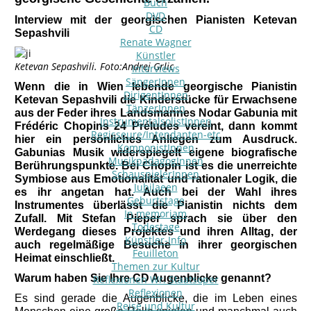
Buch
DVD
Interview mit der georgischen Pianisten Ketevan
CD
Sepashvili
Renate Wagner
Künstler
Ketevan Sepashvili. Foto:Andrej Grlic
Interviews
SängerInnen
Wenn die in Wien lebende georgische Pianistin
DirigentInnen
Ketevan Sepashvili die Kinderstücke für Erwachsene
TänzerInnen
aus der Feder ihres Landsmannes Nodar Gabunia mit
InstrumentalsolistInnen
Frédéric Chopins 24 Préludes vereint, dann kommt
Regisseure/Intendanten-etc
hier ein persönliches Anliegen zum Ausdruck.
KomponistInnen
Gabunias Musik widerspiegelt eigene biografische
MusikpädagogInnen
Berührungspunkte. Bei Chopin ist es die unerreichte
SchauspielerInnen
Symbiose aus Emotionalität und rationaler Logik, die
Jubilaeen
es ihr angetan hat. Auch bei der Wahl ihres
Geburtstage
Instrumentes überlässt die Pianistin nichts dem
In memoriam
Zufall. Mit Stefan Pieper sprach sie über den
Todestage
Werdegang dieses Projektes und ihren Alltag, der
Künstler-Info
auch regelmäßige Besuche in ihrer georgischen
Feuilleton
Heimat einschließt.
Themen zur Kultur
Warum haben Sie Ihre CD Augenblicke genannt?
Reflexionen Wr. Staatsoper
Reflexionen
Es sind gerade die Augenblicke, die im Leben eines
Reise und Kultur