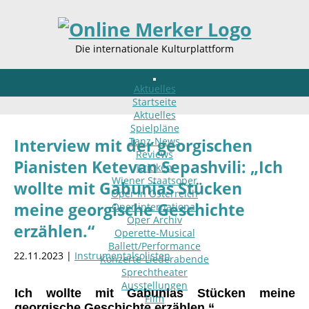
Die internationale Kulturplattform
Aktuelles
Startseite
Aktuelles
Spielpläne
Tanz-News
Interview mit der georgischen
Reviews
Pianisten Ketevan Sepashvili: „Ich
Kritiken
Wiener Staatsoper
wollte mit Gabunias Stücken
Oper in Österreich
meine georgische Geschichte
Oper international
Oper Archiv
erzählen.“
Operette-Musical
Ballett/Performance
22.11.2023 |
Instrumentalsolisten
Konzerte-Liederabende
Sprechtheater
Ausstellungen
Ich wollte mit Gabunias Stücken meine
Film
georgische Geschichte erzählen.“