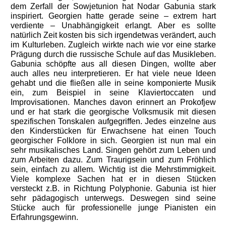
dem Zerfall der Sowjetunion hat Nodar Gabunia stark
inspiriert. Georgien hatte gerade seine – extrem hart
verdiente – Unabhängigkeit erlangt. Aber es sollte
natürlich Zeit kosten bis sich irgendetwas verändert, auch
im Kulturleben. Zugleich wirkte nach wie vor eine starke
Prägung durch die russische Schule auf das Musikleben.
Gabunia schöpfte aus all diesen Dingen, wollte aber
auch alles neu interpretieren. Er hat viele neue Ideen
gehabt und die fließen alle in seine komponierte Musik
ein, zum Beispiel in seine Klaviertoccaten und
Improvisationen. Manches davon erinnert an Prokofjew
und er hat stark die georgische Volksmusik mit diesen
spezifischen Tonskalen aufgegriffen. Jedes einzelne aus
den Kinderstücken für Erwachsene hat einen Touch
georgischer Folklore in sich. Georgien ist nun mal ein
sehr musikalisches Land. Singen gehört zum Leben und
zum Arbeiten dazu. Zum Traurigsein und zum Fröhlich
sein, einfach zu allem. Wichtig ist die Mehrstimmigkeit.
Viele komplexe Sachen hat er in diesen Stücken
versteckt z.B. in Richtung Polyphonie. Gabunia ist hier
sehr pädagogisch unterwegs. Deswegen sind seine
Stücke auch für professionelle junge Pianisten ein
Erfahrungsgewinn.