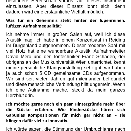
besondere Bereitschaft voraus, auf dieses Instrument
einzulassen. Aber dieser Einsatz lohnt sich, denn
dadurch wird eine erstaunliche Vielfalt möglich.
Was für ein Geheimnis steht hinter der lupenreinen,
luftigen Aufnahmequalität?
Ich nehme immer in großen Sälen auf, weil ich diese
Akustik mag. Ich habe in einem Konzertsaal in Reiding
im Burgenland aufgenommen. Dieser moderne Saal mit
viel Holz hat eine wunderbare Akustik. Aufnahmeleiter
David Merö und der Tontechniker Franz Schaden, der
übrigens an der Musikuniversität Wien unterrichtet, kennt
meine persönliche Klangvorstellung sehr gut, wir haben
ja auch schon 5 CD gemeinsame CDs aufgenommen.
Wir sind seit vielen Jahren gut miteinander befreundet
und diese menschliche Verbindung hilft ungemein. Wenn
ich eine Aufnahme mache, steckt da mein ganzes
Herzblut drin.
Ich möchte gerne noch ein paar Hintergründe mehr über
die Stücke erfahren. Wie Kinderstücke hören sich
Gabunias Kompositionen für mich gar nicht an – sie
klingen dafür viel zu innovativ.
Ich würde sagen, die Stimmung der Umbruchjahre nach