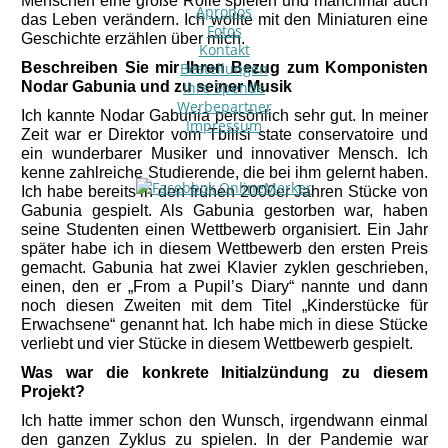
Menschen eine große Rolle spielen und manchmal auch
Apropos
das Leben verändern. Ich wollte mit den Miniaturen eine
Fotos
Geschichte erzählen über mich.
Kontakt
Beschreiben Sie mir Ihren Bezug zum Komponisten
Bestellungen
Nodar Gabunia und zu seiner Musik
Ihre Spende
Werbepartner
Ich kannte Nodar Gabunia persönlich sehr gut. In meiner
Impressum
Zeit war er Direktor vom Tbilisi state conservatoire und
ein wunderbarer Musiker und innovativer Mensch. Ich
kenne zahlreiche Studierende, die bei ihm gelernt haben.
Ich habe bereits in den frühen 2000er Jahren Stücke von
Gabunia gespielt. Als Gabunia gestorben war, haben
seine Studenten einen Wettbewerb organisiert. Ein Jahr
später habe ich in diesem Wettbewerb den ersten Preis
gemacht. Gabunia hat zwei Klavier zyklen geschrieben,
einen, den er „From a Pupil’s Diary“ nannte und dann
noch diesen Zweiten mit dem Titel „Kinderstücke für
Erwachsene“ genannt hat. Ich habe mich in diese Stücke
verliebt und vier Stücke in diesem Wettbewerb gespielt.
Was war die konkrete Initialzündung zu diesem
Projekt?
Ich hatte immer schon den Wunsch, irgendwann einmal
den ganzen Zyklus zu spielen. In der Pandemie war