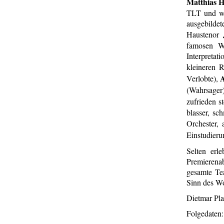
Matthias 
TLT und wa
ausgebildet
Haustenor
famosen Wi
Interpretat
kleineren 
Verlobte),
(Wahrsager
zufrieden s
blasser, sc
Orchester, 
Einstudier
Selten erl
Premierena
gesamte Tea
Sinn des
Dietmar Pla
Folgedaten: 