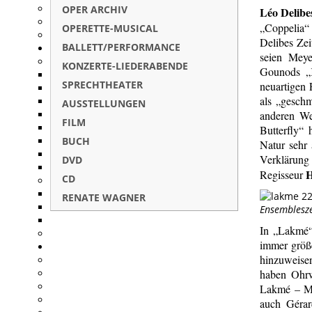
OPER ARCHIV
Léo Delibe
„Coppelia“
OPERETTE-MUSICAL
Delibes Zei
BALLETT/PERFORMANCE
seien Meye
KONZERTE-LIEDERABENDE
Gounods „
SPRECHTHEATER
neuartigen 
als „geschm
AUSSTELLUNGEN
anderen We
FILM
Butterfly“ 
BUCH
Natur sehr
Verklärung
DVD
H
Regisseur
CD
RENATE WAGNER
Ensembleszen
In „Lakmé“
immer größ
hinzuweise
haben Ohrw
Lakmé – Ma
auch Gérar