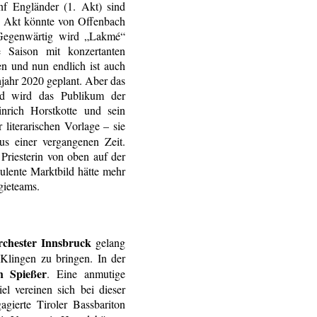
nf Engländer (1. Akt) sind
. Akt könnte von Offenbach
. Gegenwärtig wird „Lakmé“
 Saison mit konzertanten
en und nun endlich ist auch
hjahr 2020 geplant. Aber das
nd wird das Publikum der
nrich Horstkotte und sein
 literarischen Vorlage – sie
us einer vergangenen Zeit.
riesterin von oben auf der
pulente Marktbild hätte mehr
gieteams.
rchester Innsbruck
gelang
m Klingen zu bringen. In der
h Spießer
. Eine anmutige
el vereinen sich bei dieser
agierte Tiroler Bassbariton