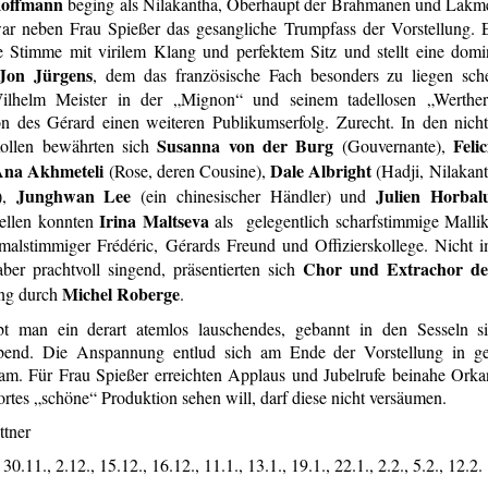
Hoffmann
beging als Nilakantha, Oberhaupt der Brahmanen und Lakmé
r neben Frau Spießer das gesangliche Trumpfass der Vorstellung. Er
e Stimme mit virilem Klang und perfektem Sitz und stellt eine domin
Jon Jürgens
, dem das französische Fach besonders zu liegen schei
lhelm Meister in der „Mignon“ und seinem tadellosen „Werther“
ion des Gérard einen weiteren Publikumserfolg. Zurecht. In den nich
Susanna von der Burg
Feli
Rollen bewährten sich
(Gouvernante),
Ana Akhmeteli
Dale Albright
(Rose, deren Cousine),
(Hadji, Nilakan
Junghwan Lee
Julien Horba
),
(ein chinesischer Händler) und
Irina Maltseva
tellen konnten
als gelegentlich scharfstimmige Malli
hmalstimmiger Frédéric, Gérards Freund und Offizierskollege. Nich
Chor und Extrachor 
aber prachtvoll singend, präsentierten sich
Michel Roberge
ung durch
.
ebt man ein derart atemlos lauschendes, gebannt in den Sesseln 
bend. Die Anspannung entlud sich am Ende der Vorstellung in ge
m. Für Frau Spießer erreichten Applaus und Jubelrufe beinahe Orka
 Wortes „schöne“ Produktion sehen will, darf diese 
ttner
30.11., 2.12., 15.12., 16.12., 11.1., 13.1., 19.1., 22.1., 2.2., 5.2., 12.2.