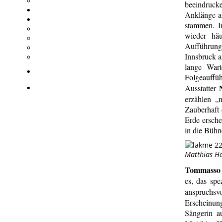
beeindruck
Anklänge a
stammen. I
wieder häu
Aufführunge
Innsbruck a
lange War
Folgeauffü
Ausstatter
erzählen „
Zauberhaft
Erde ersche
in die Bühn
Matthias Ho
Tommasso
es, das spe
anspruchsv
Erscheinung
Sängerin au