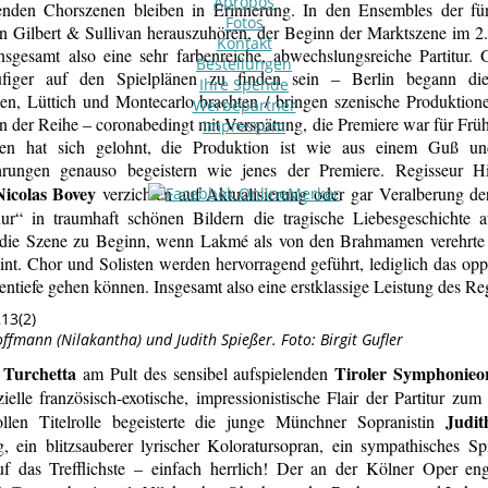
Apropos
enden Chorszenen bleiben in Erinnerung. In den Ensembles der fü
Fotos
n Gilbert & Sullivan herauszuhören, der Beginn der Marktszene im 2
Kontakt
nsgesamt also eine sehr farbenreiche, abwechslungsreiche Partitur
Bestellungen
figer auf den Spielplänen zu finden sein – Berlin begann die
Ihre Spende
n, Lüttich und Montecarlo brachten / bringen szenische Produktion
Werbepartner
n der Reihe – coronabedingt mit Verspätung, die Premiere war für Frü
Impressum
ten hat sich gelohnt, die Produktion ist wie aus einem Guß u
hrungen genauso begeistern wie jenes der Premiere. Regisseur Hi
Nicolas Bovey
verzichten auf Aktualisierung oder gar Veralberung der
nur“ in traumhaft schönen Bildern die tragische Liebesgeschichte a
 die Szene zu Beginn, wenn Lakmé als von den Brahmamen verehrte P
int. Chor und Solisten werden hervorragend geführt, lediglich das op
entiefe gehen können. Insgesamt also eine erstklassige Leistung des Re
ffmann (Nilakantha) und Judith Spießer. Foto: Birgit Gufler
 Turchetta
Tiroler Symphonieo
am Pult des sensibel aufspielenden
zielle französisch-exotische, impressionistische Flair der Partitur zu
Judit
ollen Titelrolle begeisterte die junge Münchner Sopranistin
, ein blitzsauberer lyrischer Koloratursopran, ein sympathisches Spi
f das Trefflichste – einfach herrlich! Der an der Kölner Oper eng