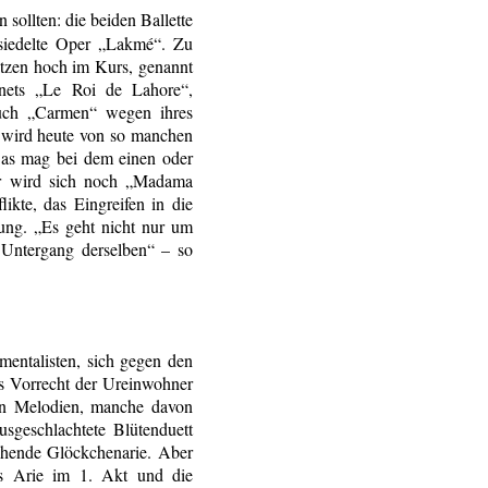
sollten: die beiden Ballette
esiedelte Oper „Lakmé“. Zu
ätzen hoch im Kurs, genannt
enets „Le Roi de Lahore“,
uch „Carmen“ wegen ihres
, wird heute von so manchen
 Das mag bei dem einen oder
ter wird sich noch „Madama
likte, das Eingreifen in die
ung. „Es geht nicht nur um
 Untergang derselben“ – so
entalisten, sich gegen den
s Vorrecht der Ureinwohner
den Melodien, manche davon
sgeschlachtete Blütenduett
chende Glöckchenarie. Aber
as Arie im 1. Akt und die