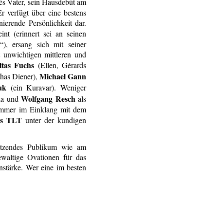
s Vater, sein Hausdebüt am
 verfügt über eine bestens
ierende Persönlichkeit dar.
nt (erinnert sei an seinen
), ersang sich mit seiner
t unwichtigen mittleren und
citas Fuchs
(Ellen, Gérards
Michael Gann
thas Diener),
luk
(ein Kuravar). Weniger
Wolfgang Resch
ka und
als
t immer im Einklang mit dem
des TLT
unter der kundigen
sitzendes Publikum wie am
waltige Ovationen für das
nstärke. Wer eine im besten
nicht versäumen.