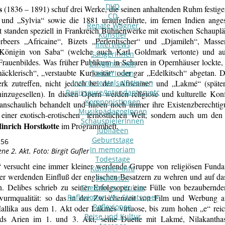
DVD
s
(1836 – 1891) schuf drei Werke, die seinen anhaltenden Ruhm festigen 
CD
 und „Sylvia“ sowie die 1881 uraufgeführte, im fernen Indien ang
Renate Wagner
t standen speziell in Frankreich Bühnenwerke mit exotischen Schaupl
Künstler
rbeers „Africaine“, Bizets „Perlenfischer“ und „Djamileh“, Mass
Interviews
Königin von Saba“ (welche auch Karl Goldmark vertonte) und a
SängerInnen
Frauenbildes. Was früher Publikum in Scharen in Opernhäuser lockte
DirigentInnen
äcklerisch“, „verstaubte Kuriosität“ oder gar „Edelkitsch“ abgetan.
TänzerInnen
rk zutreffen, nicht jedoch bei der „Africaine“ und „Lakmé“ (spä
InstrumentalsolistInnen
Regisseure/Intendanten-etc
hinzugesellen). In diesen Opern werden religiöse und kulturelle Konf
KomponistInnen
 anschaulich behandelt und haben noch immer ihre Existenzberechtig
MusikpädagogInnen
 einer exotisch-erotischen fernöstlichen Welt, sondern auch um den
SchauspielerInnen
inrich Horstkotte
im Programmheft.
Jubilaeen
Geburtstage
In memoriam
e 2. Akt. Foto: Birgit Gufler
Todestage
 versucht eine immer kleiner werdende Gruppe von religiösen Fundam
Künstler-Info
er werdenden Einfluß der englischen Besatzern zu wehren und auf da
Feuilleton
n. Delibes schrieb zu seiner Erfolgsoper eine Fülle von bezaubern
Themen zur Kultur
urmqualität: so das in der Zwischenzeit von Film und Werbung au
Reflexionen Wr. Staatsoper
Reflexionen
llika aus dem 1. Akt oder Lakmés virtuose, bis zum hohen „e“ rei
Reise und Kultur
ds Arien im 1. und 3. Akt, seine Duette mit Lakmé, Nilakanth