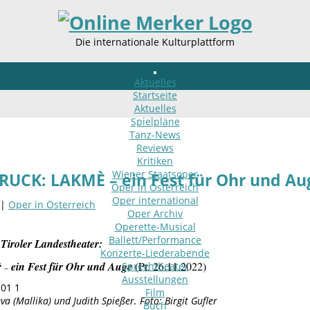
Die internationale Kulturplattform
Aktuelles
Startseite
Aktuelles
Spielpläne
Tanz-News
Reviews
Kritiken
Wiener Staatsoper
UCK: LAKMÈ – ein Fest für Ohr und Au
Oper in Österreich
Oper international
 |
Oper in Österreich
Oper Archiv
Operette-Musical
Ballett/Performance
Tiroler Landestheater:
Konzerte-Liederabende
“
ein Fest für Ohr und Auge
(Pr. 26.11.2022)
Sprechtheater
–
Ausstellungen
Film
eva (Mallika) und
Judith Spießer. Foto: Birgit Gufler
Buch