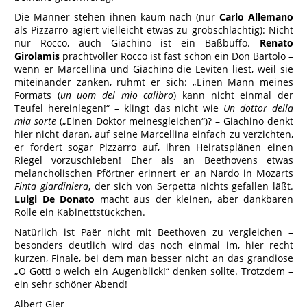
Die Männer stehen ihnen kaum nach (nur
Carlo Allemano
als Pizzarro agiert vielleicht etwas zu grobschlächtig): Nicht
nur Rocco, auch Giachino ist ein Baßbuffo.
Renato
Girolamis
prachtvoller Rocco ist fast schon ein Don Bartolo –
wenn er Marcellina und Giachino die Leviten liest, weil sie
miteinander zanken, rühmt er sich: „Einen Mann meines
Formats (
un uom del mio calibro
) kann nicht einmal der
Teufel hereinlegen!“ – klingt das nicht wie
Un dottor della
mia sorte
(„Einen Doktor meinesgleichen“)? – Giachino denkt
hier nicht daran, auf seine Marcellina einfach zu verzichten,
er fordert sogar Pizzarro auf, ihren Heiratsplänen einen
Riegel vorzuschieben! Eher als an Beethovens etwas
melancholischen Pförtner erinnert er an Nardo in Mozarts
Finta giardiniera
, der sich von Serpetta nichts gefallen läßt.
Luigi De Donato
macht aus der kleinen, aber dankbaren
Rolle ein Kabinettstückchen.
Natürlich ist Paër nicht mit Beethoven zu vergleichen –
besonders deutlich wird das noch einmal im, hier recht
kurzen, Finale, bei dem man besser nicht an das grandiose
„O Gott! o welch ein Augenblick!“ denken sollte. Trotzdem –
ein sehr schöner Abend!
Albert Gier