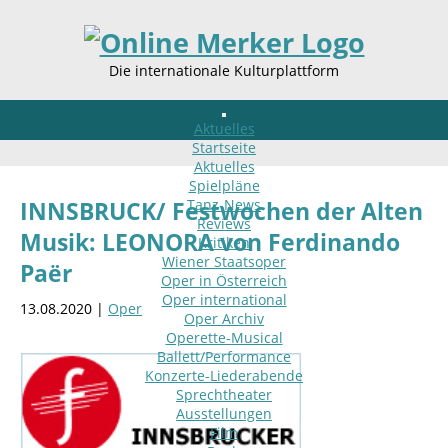
Die internationale Kulturplattform
Aktuelles
Startseite
Aktuelles
Spielpläne
Tanz-News
INNSBRUCK/ Festwochen der Alten
Reviews
Musik: LEONORA von Ferdinando
Kritiken
Wiener Staatsoper
Paër
Oper in Österreich
Oper international
13.08.2020 |
Oper
Oper Archiv
Operette-Musical
Ballett/Performance
Konzerte-Liederabende
Sprechtheater
Ausstellungen
Film