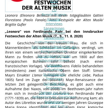
Buch
DVD
CD
Renate Wagner
Leonora (Eleonora Bellocci) mit ihrem totgeglaubten Gatten
Künstler
Florestano (Paolo Fanale). Foto: Festspiele der Alten Musik/
Interviews
Brigitte Gufler
SängerInnen
„Leonora“
von Ferdinando Paër bei den Innsbrucker
DirigentInnen
Festwochen der Alten Musik (7., 9., 11. 8. 2020)
TänzerInnen
InstrumentalsolistInnen
Die Geschichte von der treuen Frau, die sich in
Regisseure/Intendanten-etc
Männerkleidern als Schließer im Gefängnis verdingt, um
KomponistInnen
ihren von einem verbrecherischen Direktor eingekerkerten
MusikpädagogInnen
Mann zu finden und zu retten, war um 1800 auf den
SchauspielerInnen
europäischen Bühnen sehr beliebt (nach einer
Jubilaeen
französischen Vorlage). Vor Beethovens
Fidelio
behandelten
Geburtstage
(mindestens) zwei italienische Opern den Stoff: Simon
In memoriam
Mayrs Einakter
L’amor coniugale
(
Die eheliche Liebe
, Padua
Todestage
1805) fand im Zuge der (kleinen) Mayr-Renaissance der
Künstler-Info
letzten Zeit gelegentlich Beachtung, es gibt auch eine
Feuilleton
Aufnahme (bei Naxos, von 2008). Im Beethoven-Jahr nahm
Themen zur Kultur
man sich in Innsbruck der
Leonora
von Ferdinando Paër
Reflexionen Wr. Staatsoper
(1771-1839) an, die 1804 in Dresden zur Aufführung kam; als
Reflexionen
Autor des Librettos wurde erst vor wenigen Jahren Giuseppe
Reise und Kultur
Maria Foppa identifiziert, der vor allem
Farse
, komische