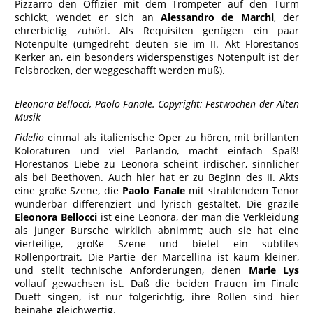
Pizzarro den Offizier mit dem Trompeter auf den Turm
schickt, wendet er sich an
Alessandro de Marchi
, der
ehrerbietig zuhört. Als Requisiten genügen ein paar
Notenpulte (umgedreht deuten sie im II. Akt Florestanos
Kerker an, ein besonders widerspenstiges Notenpult ist der
Felsbrocken, der weggeschafft werden muß).
Eleonora Bellocci, Paolo Fanale. Copyright: Festwochen der Alten
Musik
Fidelio
einmal als italienische Oper zu hören, mit brillanten
Koloraturen und viel Parlando, macht einfach Spaß!
Florestanos Liebe zu Leonora scheint irdischer, sinnlicher
als bei Beethoven. Auch hier hat er zu Beginn des II. Akts
eine große Szene, die
Paolo Fanale
mit strahlendem Tenor
wunderbar differenziert und lyrisch gestaltet. Die grazile
Eleonora Bellocci
ist eine Leonora, der man die Verkleidung
als junger Bursche wirklich abnimmt; auch sie hat eine
vierteilige, große Szene und bietet ein subtiles
Rollenportrait. Die Partie der Marcellina ist kaum kleiner,
und stellt technische Anforderungen, denen
Marie Lys
vollauf gewachsen ist. Daß die beiden Frauen im Finale
Duett singen, ist nur folgerichtig, ihre Rollen sind hier
beinahe gleichwertig.