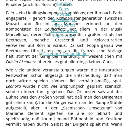
Apropos
Einakter (auch für Rossini) schrieb.
Fotos
Paër – ein Lieblingskomponist Napoléons, der ihn nach Paris
Kontakt
engagierte – gehört der Komponistengeneration zwischen
Bestellungen
Mozart und Rossini an. Manches erinnert an den
Ihre Spende
Komponisten der
Zauberflöte
, vor allem in der Musik
Werbepartner
Marcellinas, deren Rolle hier wesentlich größer ist als bei
Impressum
Beethoven, manche Crescendi und Koloraturarien
verweisen auf Rossini voraus. Da sich Foppa genau wie
Beethovens Librettisten eng an die französische Vorlage
hält, stimmt der Gang der Handlung im wesentlichen mit
Fidelio / Leonore
überein, es gibt allerdings keinen Chor.
Wie viele andere Veranstaltungen waren die Innsbrucker
Festwochen schon abgesagt, die Entscheidung, daß man
doch würde spielen können, fiel verhältnismäßig spät.
Leonora
wurde nicht, wie ursprünglich geplant, szenisch,
sondern konzertant gegeben. Das Orchester saß auf der
Bühne (was den großen Vorteil hat, daß man den Dirigenten
gut sehen kann), für die Sänger waren an der Rampe Stühle
aufgestellt, aber in der „Szenischen Umsetzung“ von
Mariame Clément agierten sie alle so lebhaft und
spielfreudig, daß kaum jemand Bühnenbild und Kostüme
vermißt haben dürfte. Selbst der Dirigent spielt mit: Wenn