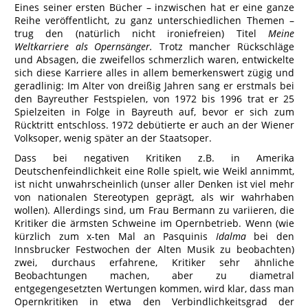
Eines seiner ersten Bücher – inzwischen hat er eine ganze
Reihe veröffentlicht, zu ganz unterschiedlichen Themen –
trug den (natürlich nicht ironiefreien) Titel
Meine
Weltkarriere als Opernsänger.
Trotz mancher Rückschläge
und Absagen, die zweifellos schmerzlich waren, entwickelte
sich diese Karriere alles in allem bemerkenswert zügig und
geradlinig: Im Alter von dreißig Jahren sang er erstmals bei
den Bayreuther Festspielen, von 1972 bis 1996 trat er 25
Spielzeiten in Folge in Bayreuth auf, bevor er sich zum
Rücktritt entschloss. 1972 debütierte er auch an der Wiener
Volksoper, wenig später an der Staatsoper.
Dass bei negativen Kritiken z.B. in Amerika
Deutschenfeindlichkeit eine Rolle spielt, wie Weikl annimmt,
ist nicht unwahrscheinlich (unser aller Denken ist viel mehr
von nationalen Stereotypen geprägt, als wir wahrhaben
wollen). Allerdings sind, um Frau Bermann zu variieren, die
Kritiker die ärmsten Schweine im Opernbetrieb. Wenn (wie
kürzlich zum x-ten Mal an Pasquinis
Idalma
bei den
Innsbrucker Festwochen der Alten Musik zu beobachten)
zwei, durchaus erfahrene, Kritiker sehr ähnliche
Beobachtungen machen, aber zu diametral
entgegengesetzten Wertungen kommen, wird klar, dass man
Opernkritiken in etwa den Verbindlichkeitsgrad der