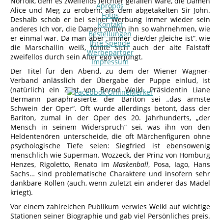
Norfolk, dem es zweifellos leichter gefallen wäre, die Damen
Apropos
Alice und Meg zu erobern, als dem abgetakelten Sir John.
Fotos
Deshalb schob er bei seiner Werbung immer wieder sein
Kontakt
anderes Ich vor, die Damen sollten ihn so wahrnehmen, wie
Bestellungen
er einmal war. Da man aber „immer die/der gleiche ist“, wie
Ihre Spende
die Marschallin weiß, fühlte sich auch der alte Falstaff
Werbepartner
zweifellos durch sein Alter ego verjüngt.
Impressum
Der Titel für den Abend, zu dem der Wiener Wagner-
Verband anlässlich der Übergabe der Puppe einlud, ist
(natürlich) ein Zitat von Bernd Weikl. Präsidentin Liane
Bermann paraphrasierte, der Bariton sei „das ärmste
Schwein der Oper“. Oft wurde allerdings betont, dass der
Bariton, zumal in der Oper des 20. Jahrhunderts, „der
Mensch in seinem Widerspruch“ sei, was ihn von den
Heldentenören unterscheide, die oft Märchenfiguren ohne
psychologische Tiefe seien: Siegfried ist ebensowenig
menschlich wie Superman. Wozzeck, der Prinz von Homburg
Henzes, Rigoletto, Renato im
Maskenball
, Posa, Iago, Hans
Sachs… sind problematische Charaktere und insofern sehr
dankbare Rollen (auch, wenn zuletzt ein anderer das Mädel
kriegt).
Vor einem zahlreichen Publikum verwies Weikl auf wichtige
Stationen seiner Biographie und gab viel Persönliches preis.