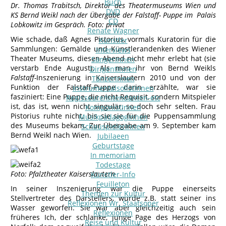
Buch
Dr. Thomas Trabitsch, Direktor des Theatermuseums Wien und
DVD
KS Bernd Weikl nach der Übergabe der Falstaff- Puppe im Palais
CD
Lobkowitz im Gespräch. Foto: privat
Renate Wagner
Wie schade, daß Agnes Pistorius, vormals Kuratorin für die
Künstler
Sammlungen: Gemälde und Künstlerandenken des Wiener
Interviews
Theater Museums, diesen Abend nicht mehr erlebt hat (sie
SängerInnen
verstarb Ende August). Als man ihr von Bernd Weikls
DirigentInnen
Falstaff-
Inszenierung in Kaiserslautern 2010 und von der
TänzerInnen
Funktion der Falstaff-Puppe darin erzählte, war sie
InstrumentalsolistInnen
fasziniert: Eine Puppe, die nicht Requisit, sondern Mitspieler
Regisseure/Intendanten-etc
ist, das ist, wenn nicht singulär, so doch sehr selten. Frau
KomponistInnen
Pistorius ruhte nicht, bis sie sie für die Puppensammlung
MusikpädagogInnen
des Museums bekam. Zur Übergabe am 9. September kam
SchauspielerInnen
Bernd Weikl nach Wien.
Jubilaeen
Geburtstage
In memoriam
Todestage
Foto: Pfalztheater Kaiserslautern
Künstler-Info
Feuilleton
In seiner Inszenierung war die Puppe einerseits
Themen zur Kultur
Stellvertreter des Darstellers, wurde z.B. statt seiner ins
Reflexionen Wr. Staatsoper
Wasser geworfen. Sie war aber gleichzeitig auch sein
Reflexionen
früheres Ich, der schlanke, junge Page des Herzogs von
Reise und Kultur