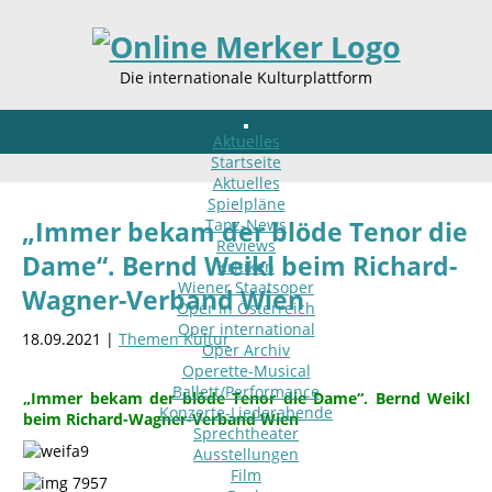
Die internationale Kulturplattform
Aktuelles
Startseite
Aktuelles
Spielpläne
Tanz-News
„Immer bekam der blöde Tenor die
Reviews
Dame“. Bernd Weikl beim Richard-
Kritiken
Wiener Staatsoper
Wagner-Verband Wien
Oper in Österreich
Oper international
18.09.2021 |
Themen Kultur
Oper Archiv
Operette-Musical
Ballett/Performance
„Immer bekam der blöde Tenor die Dame“. Bernd Weikl
Konzerte-Liederabende
beim Richard-Wagner-Verband Wien
Sprechtheater
Ausstellungen
Film