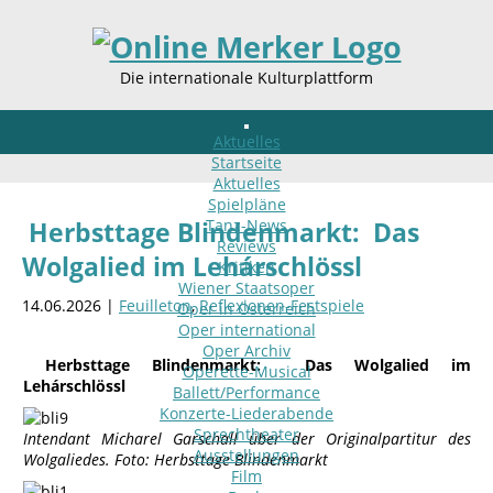
Die internationale Kulturplattform
Aktuelles
Startseite
Aktuelles
Spielpläne
Tanz-News
Herbsttage Blindenmarkt: Das
Reviews
Wolgalied im Lehárschlössl
Kritiken
Wiener Staatsoper
14.06.2026 |
Feuilleton
,
Reflexionen-Festspiele
Oper in Österreich
Oper international
Oper Archiv
Herbsttage Blindenmarkt:
Das Wolgalied im
Operette-Musical
Lehárschlössl
Ballett/Performance
Konzerte-Liederabende
Sprechtheater
Intendant Micharel Garschall über der Originalpartitur des
Ausstellungen
Wolgaliedes. Foto: Herbsttage Blindenmarkt
Film