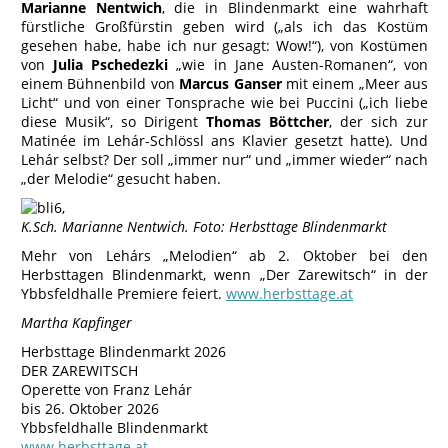
Marianne Nentwich
, die in Blindenmarkt eine wahrhaft
fürstliche Großfürstin geben wird („als ich das Kostüm
gesehen habe, habe ich nur gesagt: Wow!“), von Kostümen
von
Julia Pschedezki
„wie in Jane Austen-Romanen“, von
einem Bühnenbild von
Marcus Ganser
mit einem „Meer aus
Licht“ und von einer Tonsprache wie bei Puccini („ich liebe
diese Musik“, so Dirigent
Thomas Böttcher
, der sich zur
Matinée im Lehár-Schlössl ans Klavier gesetzt hatte). Und
Lehár selbst? Der soll „immer nur“ und „immer wieder“ nach
„der Melodie“ gesucht haben.
‚
K.Sch. Marianne Nentwich. Foto: Herbsttage Blindenmarkt
Mehr von Lehárs „Melodien“ ab 2. Oktober bei den
Herbsttagen Blindenmarkt, wenn „Der Zarewitsch“ in der
Ybbsfeldhalle Premiere feiert.
www.herbsttage.at
Martha Kapfinger
Herbsttage Blindenmarkt 2026
DER ZAREWITSCH
Operette von Franz Lehár
bis 26. Oktober 2026
Ybbsfeldhalle Blindenmarkt
www.herbsttage.at