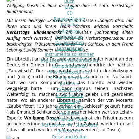
Buch
Wolfgang Dosch im Park des Lehárschlössel. Foto: Herbsttage
DVD
Blindenmarkt
CD
Renate Wagner
Mit ihrem heurigen „Zarewitsch“ und dessen „Sonja“, also: mit
Künstler
ihren Stars und ihrem Team machten Michael Garschalls
Interviews
Herbsttage Blindenmarkt
am zweiten Junisonntag einen
SängerInnen
Ausflug nach Nussdorf. Und baten als Herbsttagevorschau zur
DirigentInnen
beschwingten Frühsommermatinée – ins Schlössl, in dem Franz
TänzerInnen
Lehár gut zwölf Sommer lang gelebt hatte.
InstrumentalsolistInnen
Ein Librettist an der Fassade, eine Königin der Nacht an der
Regisseure/Intendanten-etc
Decke, ein Dirigent in Öl – und zwischendrin: der nächste
KomponistInnen
„Zarewitsch“. Der sang am 14. Juni nicht in der Volksoper
MusikpädagogInnen
und (noch) nicht in Blindenmarkt. Sondern in Nussdorf.
SchauspielerInnen
Dort, wo sein Komponist (der das Libretto erst wieder
Jubilaeen
weggelegt hatte – um dann daraus seinen „nächsten
Geburtstage
Welterfolg“ zu machen) zwölf Jahre gelebt und gearbeitet
In memoriam
hatte. Wo ein anderer Librettist, nämlich der von Mozarts
Todestage
„Zauberflöte“, 130 Jahre vorher ein „Schlössl“ gekauft hatte
Künstler-Info
(„als Emanuel Schikaneder ein reicher Mann war“, so Lehár-
Feuilleton
Experte
Wolfgang Dosch
). Und wo einst ein Privatmuseum
Themen zur Kultur
an beide erinnerte und das auch in Zukunft wieder tun soll
Reflexionen Wr. Staatsoper
(„das soll auch wieder ein Museum werden“, so Dosch).
Reflexionen
Reise und Kultur