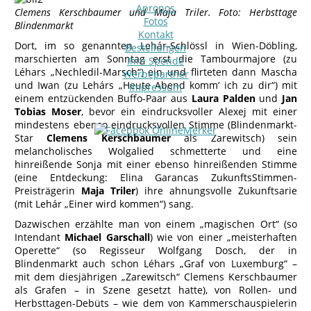
Apropos
Clemens Kerschbaumer und Maja Triler. Foto: Herbsttage
Fotos
Blindenmarkt
Kontakt
Dort, im so genannten Lehár-Schlössl in Wien-Döbling,
Bestellungen
marschierten am Sonntag erst die Tambourmajore (zu
Ihre Spende
Léhars „Nechledil-Marsch“) ein und flirteten dann Mascha
Werbepartner
und Iwan (zu Lehárs „Heute Abend komm‘ ich zu dir“) mit
Impressum
einem entzückenden Buffo-Paar aus
Laura Palden
und
Jan
Tobias Moser
, bevor ein eindrucksvoller Alexej mit einer
mindestens ebenso eindrucksvollen Stimme (Blindenmarkt-
Star
Clemens Kerschbaumer
als Zarewitsch) sein
melancholisches Wolgalied schmetterte und eine
hinreißende Sonja mit einer ebenso hinreißenden Stimme
(eine Entdeckung: Elina Garancas ZukunftsStimmen-
Preisträgerin
Maja Triler
) ihre ahnungsvolle Zukunftsarie
(mit Lehár „Einer wird kommen“) sang.
Dazwischen erzählte man von einem „magischen Ort“ (so
Intendant
Michael Garschall
) wie von einer „meisterhaften
Operette“ (so Regisseur Wolfgang Dosch, der in
Blindenmarkt auch schon Léhars „Graf von Luxemburg“ –
mit dem diesjährigen „Zarewitsch“ Clemens Kerschbaumer
als Grafen – in Szene gesetzt hatte), von Rollen- und
Herbsttagen-Debüts – wie dem von Kammerschauspielerin