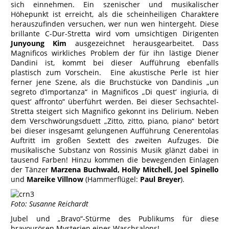
sich einnehmen. Ein szenischer und musikalischer
Höhepunkt ist erreicht, als die scheinheiligen Charaktere
herauszufinden versuchen, wer nun wen hintergeht. Diese
brillante C-Dur-Stretta wird vom umsichtigen Dirigenten
Junyoung Kim
ausgezeichnet herausgearbeitet. Dass
Magnificos wirkliches Problem der für ihn lästige Diener
Dandini ist, kommt bei dieser Aufführung ebenfalls
plastisch zum Vorschein. Eine akustische Perle ist hier
ferner jene Szene, als die Bruchstücke von Dandinis „un
segreto d’importanza“ in Magnificos „Di quest‘ ingiuria, di
quest‘ affronto“ überführt werden. Bei dieser Sechsachtel-
Stretta steigert sich Magnifico gekonnt ins Delirium. Neben
dem Verschwörungsduett „Zitto, zitto, piano, piano“ betört
bei dieser insgesamt gelungenen Aufführung Cenerentolas
Auftritt im großen Sextett des zweiten Aufzuges. Die
musikalische Substanz von Rossinis Musik glänzt dabei in
tausend Farben! Hinzu kommen die bewegenden Einlagen
der Tänzer
Marzena Buchwald, Holly Mitchell, Joel Spinello
und
Mareike Villnow
(Hammerflügel:
Paul Breyer
).
Foto: Susanne Reichardt
Jubel und „Bravo“-Stürme des Publikums für diese
bravourösen Mysterien eines Waschsalons!