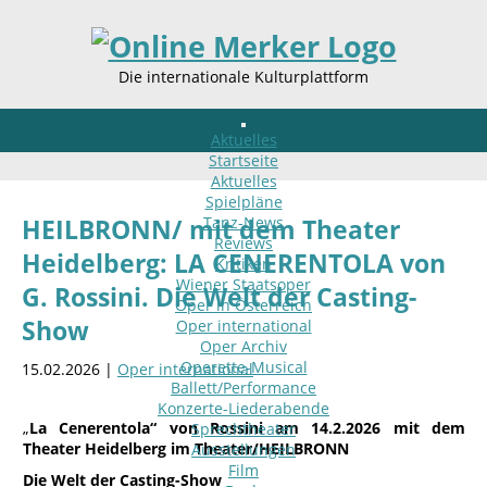
Die internationale Kulturplattform
Aktuelles
Startseite
Aktuelles
Spielpläne
Tanz-News
HEILBRONN/ mit dem Theater
Reviews
Heidelberg: LA CENERENTOLA von
Kritiken
Wiener Staatsoper
G. Rossini. Die Welt der Casting-
Oper in Österreich
Show
Oper international
Oper Archiv
Operette-Musical
15.02.2026 |
Oper international
Ballett/Performance
Konzerte-Liederabende
„
La Cenerentola“ von Rossini am 14.2.2026 mit dem
Sprechtheater
Theater Heidelberg im Theater/HEILBRONN
Ausstellungen
Film
Die Welt der Casting-Show