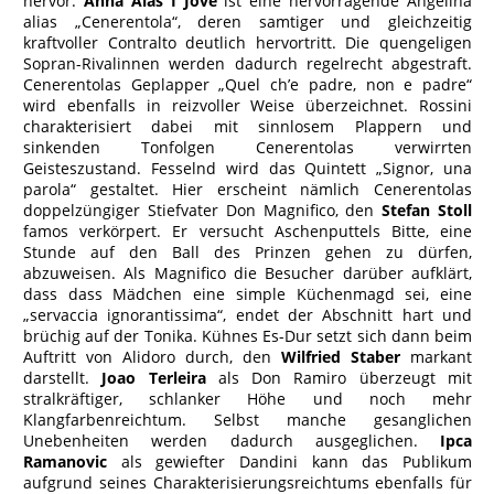
hervor.
Anna Alas I Jove
ist eine hervorragende Angelina
alias „Cenerentola“, deren samtiger und gleichzeitig
kraftvoller Contralto deutlich hervortritt. Die quengeligen
Sopran-Rivalinnen werden dadurch regelrecht abgestraft.
Cenerentolas Geplapper „Quel ch’e padre, non e padre“
wird ebenfalls in reizvoller Weise überzeichnet. Rossini
charakterisiert dabei mit sinnlosem Plappern und
sinkenden Tonfolgen Cenerentolas verwirrten
Geisteszustand. Fesselnd wird das Quintett „Signor, una
parola“ gestaltet. Hier erscheint nämlich Cenerentolas
doppelzüngiger Stiefvater Don Magnifico, den
Stefan Stoll
famos verkörpert. Er versucht Aschenputtels Bitte, eine
Stunde auf den Ball des Prinzen gehen zu dürfen,
abzuweisen. Als Magnifico die Besucher darüber aufklärt,
dass dass Mädchen eine simple Küchenmagd sei, eine
„servaccia ignorantissima“, endet der Abschnitt hart und
brüchig auf der Tonika. Kühnes Es-Dur setzt sich dann beim
Auftritt von Alidoro durch, den
Wilfried Staber
markant
darstellt.
Joao Terleira
als Don Ramiro überzeugt mit
stralkräftiger, schlanker Höhe und noch mehr
Klangfarbenreichtum. Selbst manche gesanglichen
Unebenheiten werden dadurch ausgeglichen.
Ipca
Ramanovic
als gewiefter Dandini kann das Publikum
aufgrund seines Charakterisierungsreichtums ebenfalls für