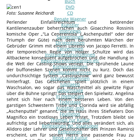
Buch
DVD
Foto: Susanne Reichardt
CD
Renate Wagner
Perlender Einfallsreichtum und betörender
Künstler
Kantilenenzauber beherrschen auch Gioacchino Rossinis
Interviews
komische Oper „“La Cenerentola“ („Aschenputtel“ oder der
SängerInnen
Triumph der Güte) nach dem berühmten Märchen der
DirigentInnen
Gebrüder Grimm mit einem Libretto von Jacopo Ferretti. In
TänzerInnen
der temporeichen Regie von Holger Schultze wird das
InstrumentalsolistInnen
Altbackene konsequent aufgebrochen und die Handlung in
Regisseure/Intendanten-etc
die Welt der Casting-Shows verlegt. Die sprühende Laune
KomponistInnen
der buffonesken Szenen kommt nicht zu kurz. Doch das
MusikpädagogInnen
undurchsichtige System „Castingshow“ wird ganz bewusst
SchauspielerInnen
hinterfragt. Das Geschehen spielt plötzlich in einem
Jubilaeen
Waschsalon, wo sogar das Waschmittel als gewitzte Figur
Geburtstage
über die Bühne springt! Das steigert den Spielwitz. Angelina
In memoriam
sehnt sich hier nach einem besseren Leben. Von den
Todestage
garstigen Schwesterm Tisbe und Clorinda wird sie abfällig
Künstler-Info
„Aschenputtel“ genannt, die im Haus ihres Stiefvaters Don
Feuilleton
Magnifico ein trostloses Leben fristet. Trotzdem bleibt sie
Themen zur Kultur
aufrichtig und liebenswürdig. Und alles verändert sich, als
Reflexionen Wr. Staatsoper
Alidoro (der Lehrer und Gesellschafter des Prinzen Ramiro)
Reflexionen
erscheint, um für seinen Herrn eine passende Frau zu
Reise und Kultur