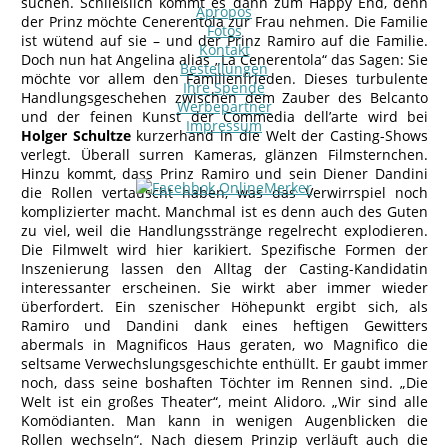
suchen. Schließlich kommt es dann zum Happy End, denn
Apropos
der Prinz möchte Cenerentola zur Frau nehmen. Die Familie
Fotos
ist wütend auf sie – und der Prinz Ramiro auf die Familie.
Kontakt
Doch nun hat Angelina alias „La Cenerentola“ das Sagen: Sie
Bestellungen
möchte vor allem den Familienfrieden. Dieses turbulente
Ihre Spende
Handlungsgeschehen zwischen dem Zauber des Belcanto
Werbepartner
und der feinen Kunst der Commedia dell’arte wird bei
Impressum
Holger Schultze
kurzerhand in die Welt der Casting-Shows
verlegt. Überall surren Kameras, glänzen Filmsternchen.
Hinzu kommt, dass Prinz Ramiro und sein Diener Dandini
die Rollen vertauscht haben, was das Verwirrspiel noch
komplizierter macht. Manchmal ist es denn auch des Guten
zu viel, weil die Handlungsstränge regelrecht explodieren.
Die Filmwelt wird hier karikiert. Spezifische Formen der
Inszenierung lassen den Alltag der Casting-Kandidatin
interessanter erscheinen. Sie wirkt aber immer wieder
überfordert. Ein szenischer Höhepunkt ergibt sich, als
Ramiro und Dandini dank eines heftigen Gewitters
abermals in Magnificos Haus geraten, wo Magnifico die
seltsame Verwechslungsgeschichte enthüllt. Er gaubt immer
noch, dass seine boshaften Töchter im Rennen sind. „Die
Welt ist ein großes Theater“, meint Alidoro. „Wir sind alle
Komödianten. Man kann in wenigen Augenblicken die
Rollen wechseln“. Nach diesem Prinzip verläuft auch die