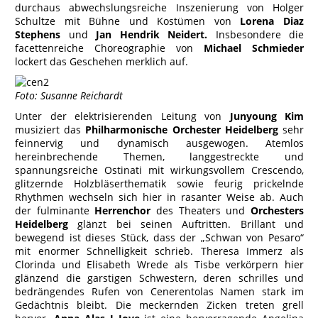
durchaus abwechslungsreiche Inszenierung von Holger
Schultze mit Bühne und Kostümen von
Lorena Diaz
Stephens
und
Jan Hendrik Neidert.
Insbesondere die
facettenreiche Choreographie von
Michael Schmieder
lockert das Geschehen merklich auf.
Foto: Susanne Reichardt
Unter der elektrisierenden Leitung von
Junyoung Kim
musiziert das
Philharmonische Orchester Heidelberg
sehr
feinnervig und dynamisch ausgewogen. Atemlos
hereinbrechende Themen, langgestreckte und
spannungsreiche Ostinati mit wirkungsvollem Crescendo,
glitzernde Holzbläserthematik sowie feurig prickelnde
Rhythmen wechseln sich hier in rasanter Weise ab. Auch
der fulminante
Herrenchor
des Theaters und
Orchesters
Heidelberg
glänzt bei seinen Auftritten. Brillant und
bewegend ist dieses Stück, dass der „Schwan von Pesaro“
mit enormer Schnelligkeit schrieb. Theresa Immerz als
Clorinda und Elisabeth Wrede als Tisbe verkörpern hier
glänzend die garstigen Schwestern, deren schrilles und
bedrängendes Rufen von Cenerentolas Namen stark im
Gedächtnis bleibt. Die meckernden Zicken treten grell