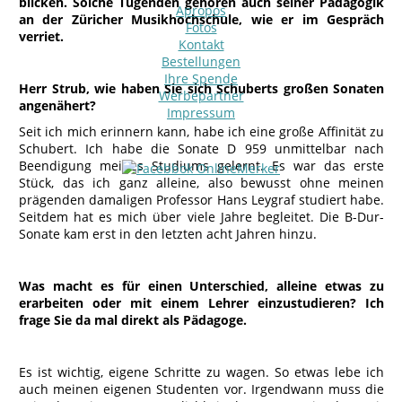
blicken. Solche Tugenden gehören auch seiner Pädagogik
Apropos
an der Züricher Musikhochschule, wie er im Gespräch
Fotos
verriet.
Kontakt
Bestellungen
Ihre Spende
Herr Strub, wie haben Sie sich Schuberts großen Sonaten
Werbepartner
angenähert?
Impressum
Seit ich mich erinnern kann, habe ich eine große Affinität zu
Schubert. Ich habe die Sonate D 959 unmittelbar nach
Beendigung meines Studiums gelernt. Es war das erste
Stück, das ich ganz alleine, also bewusst ohne meinen
prägenden damaligen Professor Hans Leygraf studiert habe.
Seitdem hat es mich über viele Jahre begleitet. Die B-Dur-
Sonate kam erst in den letzten acht Jahren hinzu.
Was macht es für einen Unterschied, alleine etwas zu
erarbeiten oder mit einem Lehrer einzustudieren? Ich
frage Sie da mal direkt als Pädagoge.
Es ist wichtig, eigene Schritte zu wagen. So etwas lebe ich
auch meinen eigenen Studenten vor. Irgendwann muss die