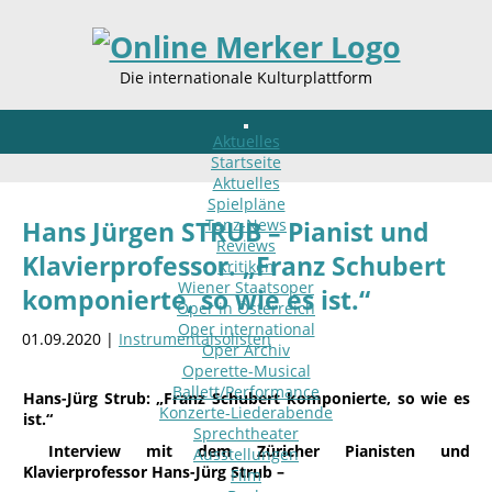
Die internationale Kulturplattform
Aktuelles
Startseite
Aktuelles
Spielpläne
Tanz-News
Hans Jürgen STRUB – Pianist und
Reviews
Klavierprofessor. „Franz Schubert
Kritiken
Wiener Staatsoper
komponierte, so wie es ist.“
Oper in Österreich
Oper international
01.09.2020 |
Instrumentalsolisten
Oper Archiv
Operette-Musical
Ballett/Performance
Hans-Jürg Strub: „Franz Schubert komponierte, so wie es
Konzerte-Liederabende
ist.“
Sprechtheater
Interview mit dem Züricher Pianisten und
Ausstellungen
Klavierprofessor Hans-Jürg Strub –
Film