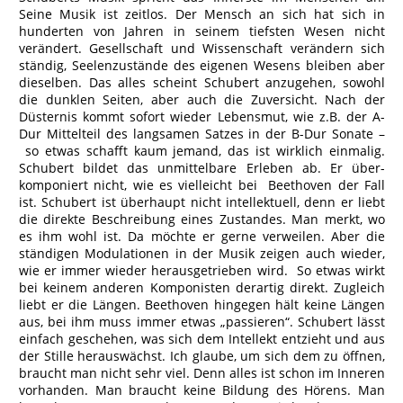
Seine Musik ist zeitlos. Der Mensch an sich hat sich in
hunderten von Jahren in seinem tiefsten Wesen nicht
verändert. Gesellschaft und Wissenschaft verändern sich
ständig, Seelenzustände des eigenen Wesens bleiben aber
dieselben. Das alles scheint Schubert anzugehen, sowohl
die dunklen Seiten, aber auch die Zuversicht. Nach der
Düsternis kommt sofort wieder Lebensmut, wie z.B. der A-
Dur Mittelteil des langsamen Satzes in der B-Dur Sonate –
so etwas schafft kaum jemand, das ist wirklich einmalig.
Schubert bildet das unmittelbare Erleben ab. Er über-
komponiert nicht, wie es vielleicht bei Beethoven der Fall
ist. Schubert ist überhaupt nicht intellektuell, denn er liebt
die direkte Beschreibung eines Zustandes. Man merkt, wo
es ihm wohl ist. Da möchte er gerne verweilen. Aber die
ständigen Modulationen in der Musik zeigen auch wieder,
wie er immer wieder herausgetrieben wird. So etwas wirkt
bei keinem anderen Komponisten derartig direkt. Zugleich
liebt er die Längen. Beethoven hingegen hält keine Längen
aus, bei ihm muss immer etwas „passieren“. Schubert lässt
einfach geschehen, was sich dem Intellekt entzieht und aus
der Stille herauswächst. Ich glaube, um sich dem zu öffnen,
braucht man nicht sehr viel. Denn alles ist schon im Inneren
vorhanden. Man braucht keine Bildung des Hörens. Man