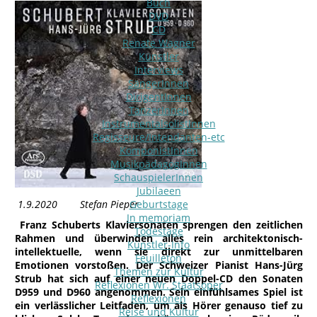
Buch
DVD
CD
Renate Wagner
Künstler
Interviews
SängerInnen
DirigentInnen
TänzerInnen
InstrumentalsolistInnen
Regisseure/Intendanten-etc
KomponistInnen
MusikpädagogInnen
SchauspielerInnen
Jubilaeen
1.9.2020 Stefan Pieper
Geburtstage
In memoriam
Franz Schuberts Klaviersonaten sprengen den zeitlichen
Todestage
Rahmen und überwinden alles rein architektonisch-
Künstler-Info
intellektuelle, wenn sie direkt zur unmittelbaren
Feuilleton
Emotionen vorstoßen. Der Schweizer Pianist Hans-Jürg
Themen zur Kultur
Strub hat sich auf einer neuen Doppel-CD den Sonaten
Reflexionen Wr. Staatsoper
D959 und D960 angenommen. Sein einfühlsames Spiel ist
Reflexionen
ein verlässlicher Leitfaden, um als Hörer genauso tief zu
Reise und Kultur