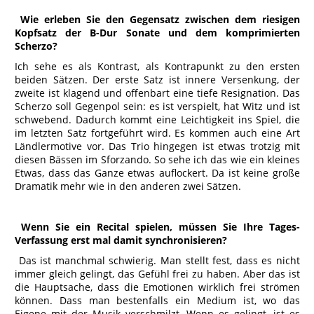
Wie erleben Sie den Gegensatz zwischen dem riesigen
Kopfsatz der B-Dur Sonate und dem komprimierten
Scherzo?
Ich sehe es als Kontrast, als Kontrapunkt zu den ersten
beiden Sätzen. Der erste Satz ist innere Versenkung, der
zweite ist klagend und offenbart eine tiefe Resignation. Das
Scherzo soll Gegenpol sein: es ist verspielt, hat Witz und ist
schwebend. Dadurch kommt eine Leichtigkeit ins Spiel, die
im letzten Satz fortgeführt wird. Es kommen auch eine Art
Ländlermotive vor. Das Trio hingegen ist etwas trotzig mit
diesen Bässen im Sforzando. So sehe ich das wie ein kleines
Etwas, dass das Ganze etwas auflockert. Da ist keine große
Dramatik mehr wie in den anderen zwei Sätzen.
Wenn Sie ein Recital spielen, müssen Sie Ihre Tages-
Verfassung erst mal damit synchronisieren?
Das ist manchmal schwierig. Man stellt fest, dass es nicht
immer gleich gelingt, das Gefühl frei zu haben. Aber das ist
die Hauptsache, dass die Emotionen wirklich frei strömen
können. Dass man bestenfalls ein Medium ist, wo das
Eigene mit der Musik verschmilzt. Wenn es gelingt, ist es