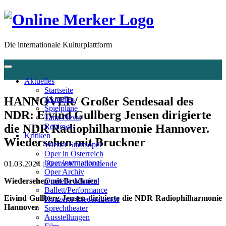
Die internationale Kulturplattform
Aktuelles
Startseite
HANNOVER/ Großer Sendesaal des
Aktuelles
Spielpläne
NDR: Eivind Gullberg Jensen dirigierte
Tanz-News
die NDR Radiophilharmonie Hannover.
Reviews
Kritiken
Wiedersehen mit Bruckner
Wiener Staatsoper
Oper in Österreich
Oper international
01.03.2024 |
Konzert/Liederabende
Oper Archiv
Wiedersehen mit Bruckner
Operette-Musical
Ballett/Performance
Eivind Gullberg Jensen dirigierte die NDR Radiophilharmonie
Konzerte-Liederabende
Hannover
Sprechtheater
Ausstellungen