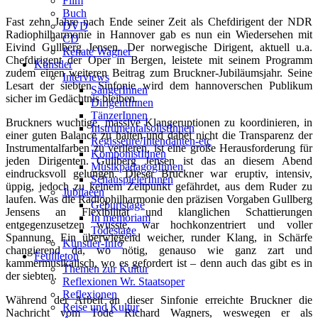
Film
Buch
Fast zehn Jahre nach Ende seiner Zeit als Chefdirigent der NDR
DVD
Radiophilharmonie in Hannover gab es nun ein Wiedersehen mit
CD
Eivind Gullberg Jensen. Der norwegische Dirigent, aktuell u.a.
Renate Wagner
Chefdirigent der Oper in Bergen, leistete mit seinem Programm
Künstler
zudem einen weiteren Beitrag zum Bruckner-Jubiläumsjahr. Seine
Interviews
Lesart der siebten Sinfonie wird dem hannoverschen Publikum
SängerInnen
sicher im Gedächtnis bleiben.
DirigentInnen
TänzerInnen
Bruckners wuchtige, massive Klangeruptionen zu koordinieren, in
InstrumentalsolistInnen
einer guten Balance zu halten und dabei nicht die Transparenz der
Regisseure/Intendanten-etc
Instrumentalfarben zu verlieren, ist eine große Herausforderung für
KomponistInnen
jeden Dirigenten. Gullberg Jensen ist das an diesem Abend
MusikpädagogInnen
eindrucksvoll gelungen. Dieser Bruckner war eruptiv, intensiv,
SchauspielerInnen
üppig, jedoch zu keinem Zeitpunkt gefährdet, aus dem Ruder zu
Jubilaeen
laufen. Was die Radiophilharmonie den präzisen Vorgaben Gullberg
Geburtstage
Jensens an Flexibilität und klanglichen Schattierungen
In memoriam
entgegenzusetzen wusste, war hochkonzentriert und voller
Todestage
Spannung. Ein überwiegend weicher, runder Klang, in Schärfe
Künstler-Info
changierend da, wo nötig, genauso wie ganz zart und
Feuilleton
kammermusikalisch, wo es gefordert ist – denn auch das gibt es in
Themen zur Kultur
der siebten.
Reflexionen Wr. Staatsoper
Reflexionen
Während der Arbeit an dieser Sinfonie erreichte Bruckner die
Reise und Kultur
Nachricht vom Tode Richard Wagners, weswegen er als