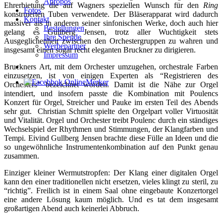
Apropos
Ehrerbietung die auf Wagners speziellen Wunsch für den
Ring
Fotos
konstruierten Tuben verwendete. Der Bläserapparat wird dadurch
Kontakt
massiver als in anderen seiner sinfonischen Werke, doch auch hier
Bestellungen
gelang es Gullberg Jensen, trotz aller Wuchtigkeit stets
Ihre Spende
Ausgeglichenheit zwischen den Orchestergruppen zu wahren und
Werbepartner
insgesamt einen sogar recht eleganten Bruckner zu dirigieren.
Impressum
Bruckners Art, mit dem Orchester umzugehen, orchestrale Farben
einzusetzen, ist von einigen Experten als “Registrieren des
Orchesters” bezeichnet worden. Damit ist die Nähe zur Orgel
intendiert, und insofern passte die Kombination mit Poulencs
Konzert für Orgel, Streicher und Pauke im ersten Teil des Abends
sehr gut. Christian Schmitt spielte den Orgelpart voller Virtuosität
und Vitalität. Orgel und Orchester treibt Poulenc durch ein ständiges
Wechselspiel der Rhythmen und Stimmungen, der Klangfarben und
Tempi. Eivind Gullberg Jensen brachte diese Fülle an Ideen und die
so ungewöhnliche Instrumentenkombination auf den Punkt genau
zusammen.
Einziger kleiner Wermutstropfen: Der Klang einer digitalen Orgel
kann den einer traditionellen nicht ersetzen, vieles klingt zu steril, zu
“richtig”. Freilich ist in einem Saal ohne eingebaute Konzertorgel
eine andere Lösung kaum möglich. Und es tat dem insgesamt
großartigen Abend auch keinerlei Abbruch.