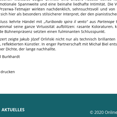
motionale Spannweite und eine beinahe liedhafte Intimität. Die 
Przerwa-Tetmajer wirkten nachdenklich, sehnsuchtsvoll und von st
 sich hier als besonders stilsicherer Interpret, der den pianistisch
luss kehrte Händel mit
„Furibondo spira il vento“
aus
Partenope
t
 einmal seine ganze Virtuosität aufblitzen: rasante Koloraturen, k
de Bühnenpräsenz setzten einen fulminanten Schlusspunkt.
ert zeigte Jakub Józef Orliński nicht nur als technisch brillante
n, reflektierten Künstler. In enger Partnerschaft mit Michał Biel e
er Dichte, der lange nachhallte.
l Burkhardt
e drucken
AKTUELLES
© 2020 Onlin