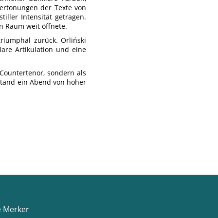
Vertonungen der Texte von
iller Intensität getragen.
en Raum weit öffnete.
riumphal zurück. Orliński
lare Artikulation und eine
n Countertenor, sondern als
ntstand ein Abend von hoher
e Merker