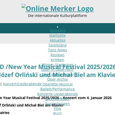
Die internationale Kulturplattform
Aktuelles
Startseite
Aktuelles
Spielpläne
Tanz-News
Reviews
Kritiken
Wiener Staatsoper
 /New Year Musical Festival 2025/2026
Oper in Österreich
Józef Orliński und Michał Biel am Klavie
Oper international
Oper Archiv
 |
Konzert/Liederabende
Operette-Musical
Ballett/Performance
Konzerte-Liederabende
 Year Musical Festival 2025/2026 – Konzert vom 4. Januar 2026
Sprechtheater
Ausstellungen
 Orliński
und Michał Biel am Klavier
Film
airies
Buch