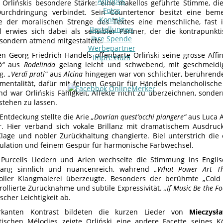
Apropos
h Orlińskis besondere Stärke: eine makellos geführte Stimme, di
Fotos
 Durchdringung verbindet. Sein Countertenor besitzt eine bem
Kontakt
 der moralischen Strenge des Textes eine menschliche, fast i
Bestellungen
l erwies sich dabei als sensibler Partner, der die kontrapunkti
Ihre Spende
, sondern atmend mitgestaltete.
Werbepartner
en Georg Friedrich Händels offenbarte Orliński seine grosse Aff
Impressum
ò“
aus
Rodelinda
gelang leicht und schwebend, mit geschmeidi
ng.
„Verdi prati“
aus
Alcina
hingegen war von schlichter, berührende
mentalität, dafür mit feinem Gespür für Händels melancholisch
d war Orlińskis Fähigkeit, Affekte nicht zu überzeichnen, sonde
stehen zu lassen.
Entdeckung stellte die Arie
„Dovrian quest’occhi piangere“
aus Luca A
. Hier verband sich vokale Brillanz mit dramatischem Ausdruck
lage und nobler Zurückhaltung changierte. Biel unterstrich di
ikulation und feinem Gespür für harmonische Farbwechsel.
Purcells Liedern und Arien wechselte die Stimmung ins Engli
ang sinnlich und nuancenreich, während
„What Power Art T
voller Klangmalerei überzeugte. Besonders der berühmte „Col
rollierte Zurücknahme und subtile Expressivität.
„If Music Be the F
ischer Leichtigkeit ab.
kanten Kontrast bildeten die kurzen Lieder von
Mieczysł
ischen Mélodies zeigte Orliński eine andere Facette seines K