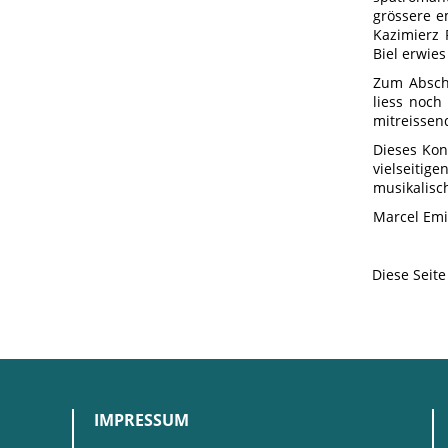
grössere e
Kazimierz 
Biel erwies
Zum Absch
liess noch
mitreissen
Dieses Konz
vielseitige
musikalisch
Marcel Emi
Diese Seit
IMPRESSUM