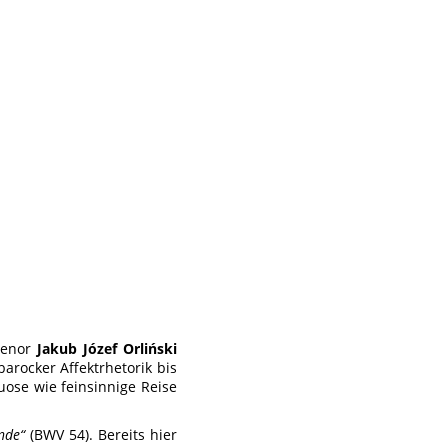
tenor
Jakub Józef Orliński
arocker Affektrhetorik bis
uose wie feinsinnige Reise
nde“
(BWV 54). Bereits hier