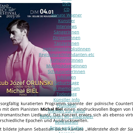
DVD
CD
Renate Wagner
Künstler
Interviews
SängerInnen
DirigentInnen
TänzerInnen
InstrumentalsolistInnen
Regisseure/Intendanten-etc
KomponistInnen
MusikpädagogInnen
SchauspielerInnen
Jubilaeen
Geburtstage
In memoriam
Todestage
Künstler-Info
sorgfältig kuratierten Programm spannte der polnische Counter
Feuilleton
 mit dem Pianisten
Michał Biel
einen eindrucksvollen Bogen von b
Themen zur Kultur
ätromantischen Liedkunst. Das Konzert erwies sich als ebenso virt
Reflexionen Wr. Staatsoper
rschiedliche Epochen und Ausdruckswelten.
Reflexionen
Reise und Kultur
t bildete Johann Sebastian Bachs Kantate
„Widerstehe doch der Sü