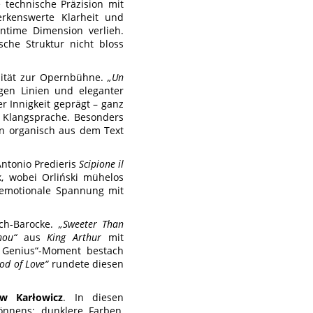
e technische Präzision mit
erkenswerte Klarheit und
ntime Dimension verlieh.
sche Struktur nicht bloss
inität zur Opernbühne.
„Un
gen Linien und eleganter
r Innigkeit geprägt – ganz
e Klangsprache. Besonders
rn organisch aus dem Text
ntonio Predieris
Scipione il
, wobei Orliński mühelos
e emotionale Spannung mit
sch-Barocke.
„Sweeter Than
hou“
aus
King Arthur
mit
d Genius“-Moment bestach
ood of Love“
rundete diesen
aw Karłowicz
. In diesen
önnens: dunklere Farben,