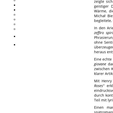
zeigte sic
geistiger
Wärme, die
Michał Bie
begleitete
In den Ari
zeffiro spir
Phrasieru
ohne Senti
überzeugen
heraus ent
Eine echte 
giovane
dar
zwischen K
klarer Art
Mit Henry 
Roses“
erkl
eindrucks
durch kont
Teil mit lyr
Einen mar
spätromant